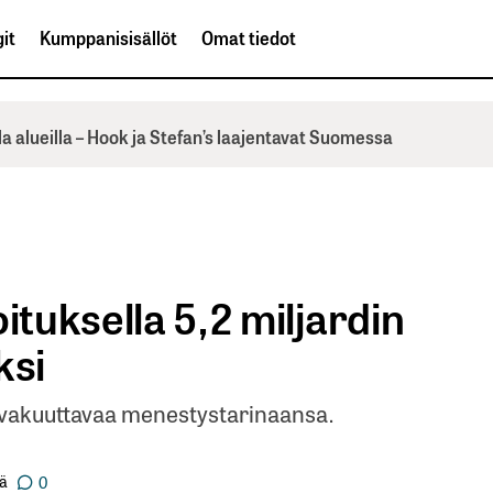
it
Kumppanisisällöt
Omat tiedot
la alueilla – Hook ja Stefan’s laajentavat Suomessa
ituksella 5,2 miljardin
ksi
 vakuuttavaa menestystarinaansa.
lä
0