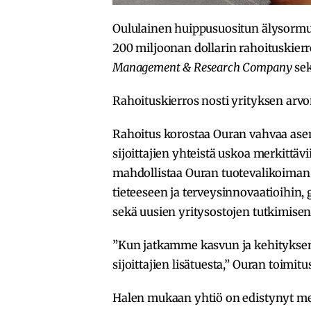
Oululainen huippusuositun älysorm
200 miljoonan dollarin rahoituskierr
Management & Research Company
sek
Rahoituskierros nosti yrityksen arvon
Rahoitus korostaa Ouran vahvaa as
sijoittajien yhteistä uskoa merkittä
mahdollistaa Ouran tuotevalikoiman 
tieteeseen ja terveysinnovaatioihin
sekä uusien yritysostojen tutkimise
”Kun jatkamme kasvun ja kehityksen 
sijoittajien lisätuesta,” Ouran toimit
Halen mukaan yhtiö on edistynyt mer