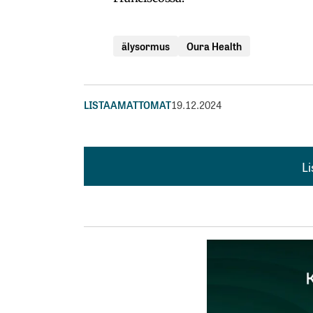
älysormus
Oura Health
LISTAAMATTOMAT
19.12.2024
L
L
kirj