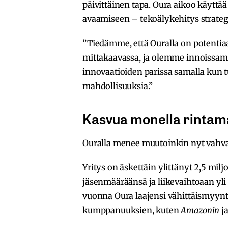
päivittäinen tapa. Oura aikoo käytt
avaamiseen – tekoälykehitys strateg
”Tiedämme, että Ouralla on potentia
mittakaavassa, ja olemme innoissa
innovaatioiden parissa samalla kun 
mahdollisuuksia.”
Kasvua monella rintam
Ouralla menee muutoinkin nyt vahva
Yritys on äskettäin ylittänyt 2,5 m
jäsenmääräänsä ja liikevaihtoaan yl
vuonna Oura laajensi vähittäismyynt
kumppanuuksien, kuten
Amazonin
j