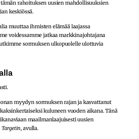
ää tämän rahoituksen uusien mahdollisuuksien
ian keskiössä.
alia muuttaa ihmisten elämää laajassa
mme voidessamme jatkaa markkinajohtajana
tutkimme sormuksen ulkopuolelle ulottuvia
alla
sti.
iljoonan myydyn sormuksen rajan ja kasvattanut
i kaksinkertaiseksi kuluneen vuoden aikana. Tänä
ikanaviaan maailmanlaajuisesti uusien
a
Targetin
, avulla.