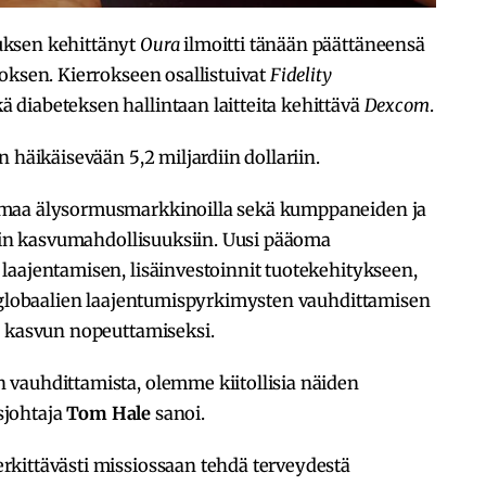
uksen kehittänyt
Oura
ilmoitti tänään päättäneensä
oksen. Kierrokseen osallistuivat
Fidelity
ä diabeteksen hallintaan laitteita kehittävä
Dexcom
.
 häikäisevään 5,2 miljardiin dollariin.
emaa älysormusmarkkinoilla sekä kumppaneiden ja
viin kasvumahdollisuuksiin. Uusi pääoma
laajentamisen, lisäinvestoinnit tuotekehitykseen,
, globaalien laajentumispyrkimysten vauhdittamisen
n kasvun nopeuttamiseksi.
vauhdittamista, olemme kiitollisia näiden
usjohtaja
Tom Hale
sanoi.
kittävästi missiossaan tehdä terveydestä