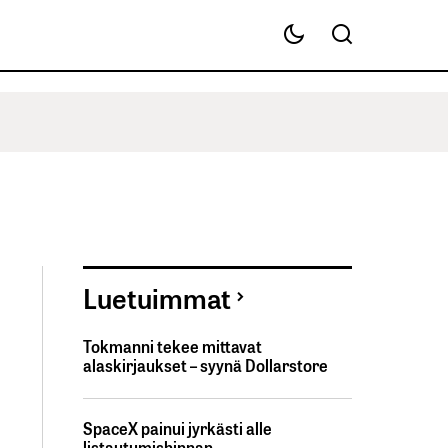
Luetuimmat
Tokmanni tekee mittavat
alaskirjaukset – syynä Dollarstore
SpaceX painui jyrkästi alle
listautumishinnan