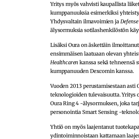
Yritys myös vahvisti kaupallista liik
kumppanuuksia esimerkiksi yhteist
Yhdysvaltain ilmavoimien ja
Defense
älysormuksia sotilashenkilöstön kä
Lisäksi Oura on äskettäin ilmoittan
ensimmäisen laatuaan olevan yhteis
Healthcaren
kanssa sekä tehneensä s
kumppanuuden Dexcomin kanssa.
Vuoden 2013 perustamisestaan asti O
teknologioiden tulevaisuutta. Yrity
Oura Ring 4 -älysormuksen, joka tar
personointia Smart Sensing -teknolo
Yhtiö on myös laajentanut tuotekapasi
ydintoiminnoistaan kattamaan laaje