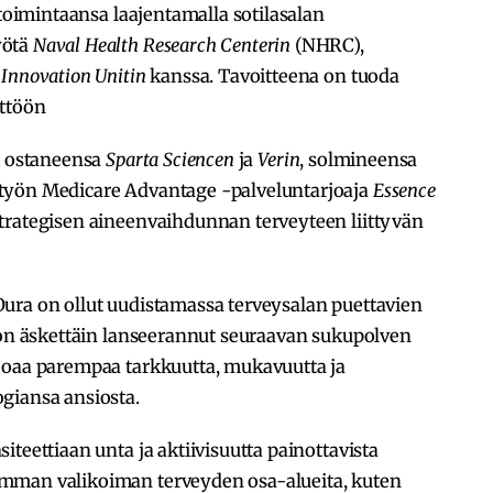
etoimintaansa laajentamalla sotilasalan
yötä
Naval Health Research Centerin
(NHRC),
 Innovation Unitin
kanssa. Tavoitteena on tuoda
yttöön
ut ostaneensa
Sparta Sciencen
ja
Verin
, solmineensa
työn Medicare Advantage -palveluntarjoaja
Essence
trategisen aineenvaihdunnan terveyteen liittyvän
ura on ollut uudistamassa terveysalan puettavien
s on äskettäin lanseerannut seuraavan sukupolven
joaa parempaa tarkkuutta, mukavuutta ja
giansa ansiosta.
teettiaan unta ja aktiivisuutta painottavista
mman valikoiman terveyden osa-alueita, kuten