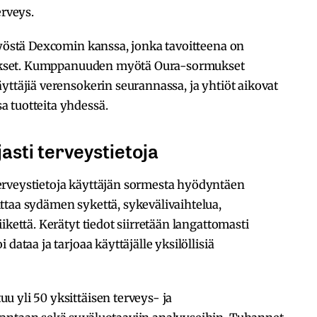
erveys.
työstä Dexcomin kanssa, jonka tavoitteena on
ellukset. Kumppanuuden myötä Oura-sormukset
yttäjiä verensokerin seurannassa, ja yhtiöt aikovat
 tuotteita yhdessä.
asti terveystietoja
erveystietoja käyttäjän sormesta hyödyntäen
ttaa sydämen sykettä, sykevälivaihtelua,
ikettä. Kerätyt tiedot siirretään langattomasti
dataa ja tarjoaa käyttäjälle yksilöllisiä
 yli 50 yksittäisen terveys- ja