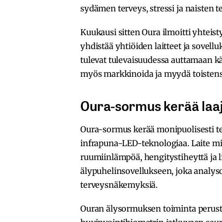
sydämen terveys, stressi ja naisten t
Kuukausi sitten Oura ilmoitti yhteis
yhdistää yhtiöiden laitteet ja sov
tulevat tulevaisuudessa auttamaan kä
myös markkinoida ja myydä toistensa
Oura-sormus kerää laaj
Oura-sormus kerää monipuolisesti t
infrapuna-LED-teknologiaa. Laite mi
ruumiinlämpöä, hengitystiheyttä ja li
älypuhelinsovellukseen, joka analysoi 
terveysnäkemyksiä.
Ouran älysormuksen toiminta perustuu