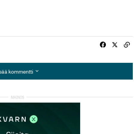
isää kommentti
isää kommentti
autua sisään
rekisteröityä