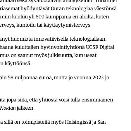
rantaan sekä syväluotaaviin analyyseihin. Tuhannet
äkäriasemat hyödyntävät Ouran teknologiaa väestönsä
iin kuuluu yli 800 kumppania eri aloilta, kuten
rveys, kuntoilu tai käyttäytymisterveys.
tänyt huomiota innovatiivisella teknologiallaan.
aana kuluttajien hyvinvointiyhtiönä UCSF Digital
rmus on saanut myös julkisuutta, kun useat
en käyttöönsä.
noin 58 miljoonaa euroa, mutta jo vuonna 2023 jo
a jopa siitä, että yhtiöstä voisi tulla ensimmäinen
s
Nokian
jälkeen.
ja sillä on toimipisteitä myös Helsingissä ja San