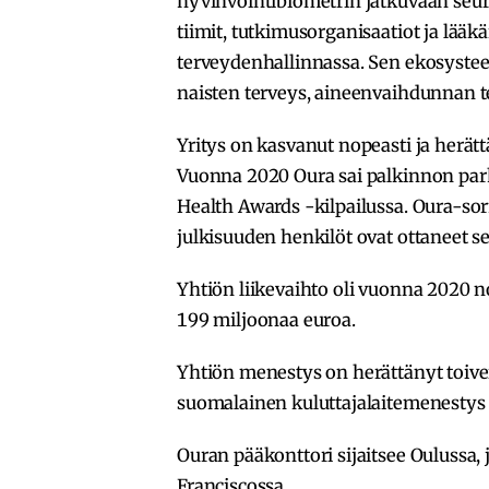
hyvinvointibiometrin jatkuvaan seu
tiimit, tutkimusorganisaatiot ja lä
terveydenhallinnassa. Sen ekosysteem
naisten terveys, aineenvaihdunnan te
Yritys on kasvanut nopeasti ja herät
Vuonna 2020 Oura sai palkinnon parh
Health Awards -kilpailussa. Oura-so
julkisuuden henkilöt ovat ottaneet s
Yhtiön liikevaihto oli vuonna 2020 
199 miljoonaa euroa.
Yhtiön menestys on herättänyt toiveit
suomalainen kuluttajalaitemenesty
Ouran pääkonttori sijaitsee Oulussa, 
Franciscossa.