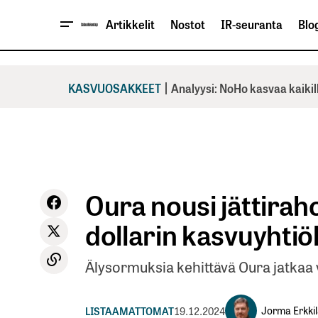
Artikkelit
Nostot
IR-seuranta
Blog
|
KASVUOSAKKEET
Analyysi: NoHo kasvaa kaikil
Oura nousi jättiraho
dollarin kasvuyhtiö
Älysormuksia kehittävä Oura jatkaa
Jorma Erkki
LISTAAMATTOMAT
19.12.2024