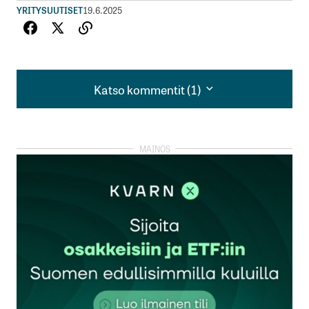
YRITYSUUTISET
19.6.2025
Katso kommentit (1)
Katso kommentit (1)
Kuinka realistisena pidätte yhtiön yli 10 %:n
kasvutavoitetta nykyisessä geopoliittisesti
epävarmassa tilanteessa, kun
turvallisuusröntgenhankkeita on jo lykätty useilla
markkinoilla?
Telkom University Jakarta
Ranti
9.1.2026 at 11:16
Vastaa