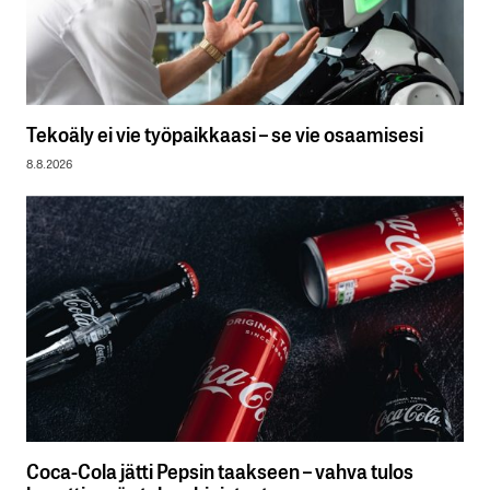
Tekoäly ei vie työpaikkaasi – se vie osaamisesi
8.8.2026
Coca-Cola jätti Pepsin taakseen – vahva tulos