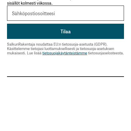
sisällöt kolmesti viikossa.
Sähköpostiosoitteesi
*
Tilaa SalkunRakentajan uutiskirje
SalkunRakentaja noudattaa EU:n tietosuoja-asetusta (GDPR).
Käsittelemme tietojasi luottamuksellisesti ja tietosuoja-asetuksen
Lähetä kommentti
mukaisesti. Lue lisää
tietosuojakäytänteistämme
tietosuojaselosteesta.