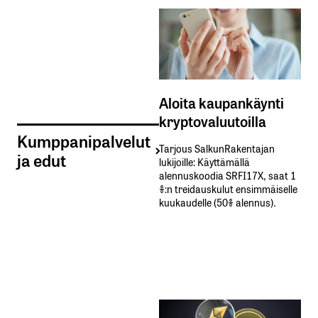
Aloita kaupankäynti
kryptovaluutoilla
Kumppanipalvelut
Tarjous SalkunRakentajan
ja edut
lukijoille: Käyttämällä​ ​
alennuskoodia​ ​SRFI17X,​ ​saat​ ​1
%:n treidauskulut​ ​ensimmäiselle​ ​
kuukaudelle​ ​(50%​ ​alennus).