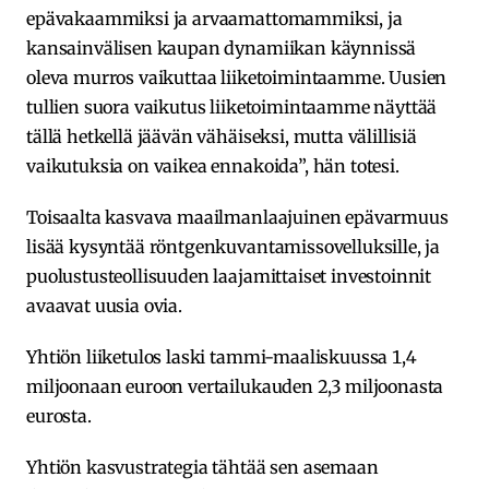
epävakaammiksi ja arvaamattomammiksi, ja
kansainvälisen kaupan dynamiikan käynnissä
oleva murros vaikuttaa liiketoimintaamme. Uusien
tullien suora vaikutus liiketoimintaamme näyttää
tällä hetkellä jäävän vähäiseksi, mutta välillisiä
vaikutuksia on vaikea ennakoida”, hän totesi.
Toisaalta kasvava maailmanlaajuinen epävarmuus
lisää kysyntää röntgenkuvantamissovelluksille, ja
puolustusteollisuuden laajamittaiset investoinnit
avaavat uusia ovia.
Yhtiön liiketulos laski tammi-maaliskuussa 1,4
miljoonaan euroon vertailukauden 2,3 miljoonasta
eurosta.
Yhtiön kasvustrategia tähtää sen asemaan