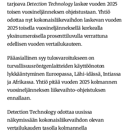
tarjoava
Detection Technology
laskee vuoden 2025
toisen vuosineljänneksen ohjeistustaan. Yhtiö
odottaa nyt kokonaisliikevaihdon laskevan vuoden
2025 toisella vuosineljänneksellä korkealla
yksinumeroisella prosenttiluvulla verrattuna
edellisen vuoden vertailukauteen.
Pääasiallinen syy tulosvaroitukseen on
turvallisuusröntgenlaitteiden käyttöönoton
lykkääntyminen Euroopassa, Lähi-idässä, Intiassa
ja Afrikassa. Yhtiö pitää vuoden 2025 kolmannen
vuosineljänneksen liikevaihto-ohjeistuksen
ennallaan.
Detection Technology odottaa uusissa
näkymissään kokonaisliikevaihdon olevan
vertailukauden tasolla kolmannella