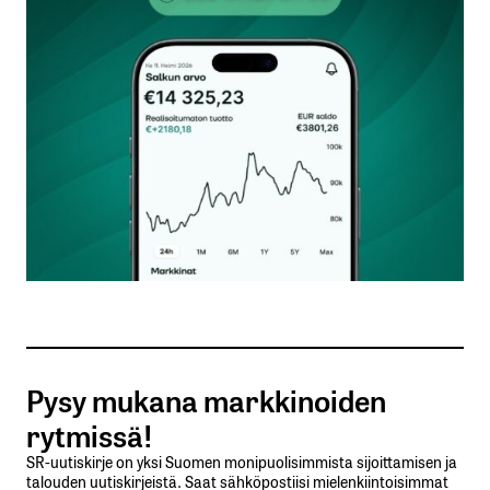
kirjautua
sisään
rekisteröityä
Sähköpostiosoitettasi ei julkaista.
Pakolliset
kentät on merkitty
*
Kommentti
*
Pysy mukana markkinoiden
rytmissä!
SR-uutiskirje on yksi Suomen monipuolisimmista sijoittamisen ja
Nimesi tai nimimerkkisi
*
talouden uutiskirjeistä. Saat sähköpostiisi mielenkiintoisimmat