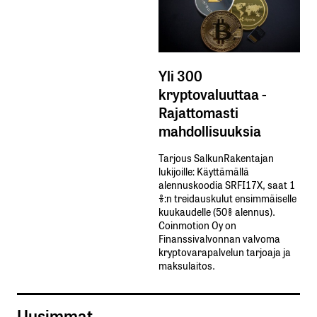
Yli 300
kryptovaluuttaa -
Rajattomasti
mahdollisuuksia
Tarjous SalkunRakentajan
lukijoille: Käyttämällä​ ​
alennuskoodia​ ​SRFI17X,​ ​saat​ ​1
%:n treidauskulut​ ​ensimmäiselle​ ​
kuukaudelle​ ​(50%​ ​alennus).
Coinmotion Oy on
Finanssivalvonnan valvoma
kryptovarapalvelun tarjoaja ja
maksulaitos.
Uusimmat