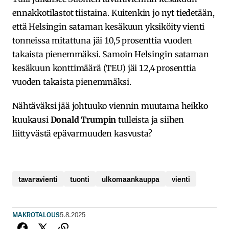
ennakkotilastot tiistaina. Kuitenkin jo nyt tiedetään,
että Helsingin sataman kesäkuun yksiköity vienti
tonneissa mitattuna jäi 10,5 prosenttia vuoden
takaista pienemmäksi. Samoin Helsingin sataman
kesäkuun konttimäärä (TEU) jäi 12,4 prosenttia
vuoden takaista pienemmäksi.
Nähtäväksi jää johtuuko viennin muutama heikko
kuukausi
Donald Trumpin
tulleista ja siihen
liittyvästä epävarmuuden kasvusta?
tavaravienti
tuonti
ulkomaankauppa
vienti
MAKROTALOUS
5.8.2025