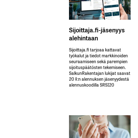
Sijoittaja.fi-jäsenyys
alehintaan
Sijoittaja.fi tarjoaa kattavat
työkalut ja tiedot markkinoiden
seuraamiseen sekä parempien
sijoituspäätösten tekemiseen.
SalkunRakentajan lukijat saavat
20 %:n alennuksen jäsenyydestä
alennuskoodilla SRSI20