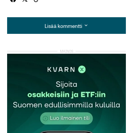
Lisää kommentti
Lisää kommentti
kirjautua
sisään
rekisteröityä
Sähköpostiosoitettasi ei julkaista.
Pakolliset
kentät on merkitty
*