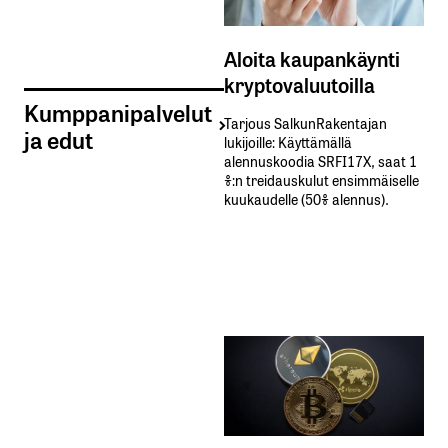
Aloita kaupankäynti
kryptovaluutoilla
Kumppanipalvelut
Tarjous SalkunRakentajan
ja edut
lukijoille: Käyttämällä​ ​
alennuskoodia​ ​SRFI17X,​ ​saat​ ​1
%:n treidauskulut​ ​ensimmäiselle​ ​
kuukaudelle​ ​(50%​ ​alennus).