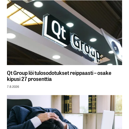
Qt Group löi tulosodotukset reippaasti – osake
kipusi 27 prosenttia
7.8.2026