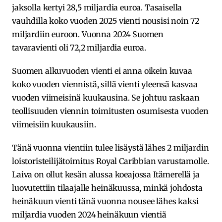
jaksolla kertyi 28,5 miljardia euroa. Tasaisella
vauhdilla koko vuoden 2025 vienti nousisi noin 72
miljardiin euroon. Vuonna 2024 Suomen
tavaravienti oli 72,2 miljardia euroa.
Suomen alkuvuoden vienti ei anna oikein kuvaa
koko vuoden viennistä, sillä vienti yleensä kasvaa
vuoden viimeisinä kuukausina. Se johtuu raskaan
teollisuuden viennin toimitusten osumisesta vuoden
viimeisiin kuukausiin.
Tänä vuonna vientiin tulee lisäystä lähes 2 miljardin
loistoristeilijätoimitus Royal Caribbian varustamolle.
Laiva on ollut kesän alussa koeajossa Itämerellä ja
luovutettiin tilaajalle heinäkuussa, minkä johdosta
heinäkuun vienti tänä vuonna nousee lähes kaksi
miljardia vuoden 2024 heinäkuun vientiä