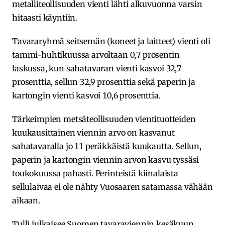
metalliteollisuuden vienti lähti alkuvuonna varsin
hitaasti käyntiin.
Tavararyhmä seitsemän (koneet ja laitteet) vienti oli
tammi-huhtikuussa arvoltaan 0,7 prosentin
laskussa, kun sahatavaran vienti kasvoi 32,7
prosenttia, sellun 32,9 prosenttia sekä paperin ja
kartongin vienti kasvoi 10,6 prosenttia.
Tärkeimpien metsäteollisuuden vientituotteiden
kuukausittainen viennin arvo on kasvanut
sahatavaralla jo 11 peräkkäistä kuukautta. Sellun,
paperin ja kartongin viennin arvon kasvu tyssäsi
toukokuussa pahasti. Perinteistä kiinalaista
sellulaivaa ei ole nähty Vuosaaren satamassa vähään
aikaan.
Tulli julkaisee Suomen tavaraviennin kesäkuun