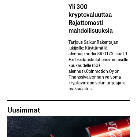
Yli 300
kryptovaluuttaa -
Rajattomasti
mahdollisuuksia
Tarjous SalkunRakentajan
lukijoille: Käyttämällä​ ​
alennuskoodia​ ​SRFI17X,​ ​saat​ ​1
%:n treidauskulut​ ​ensimmäiselle​ ​
kuukaudelle​ ​(50%​ ​
alennus).Coinmotion Oy on
Finanssivalvonnan valvoma
kryptovarapalvelun tarjoaja ja
maksulaitos.
Uusimmat