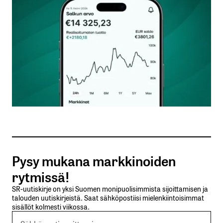
Kommentti
*
Nimesi tai nimimerkkisi
*
Sähköpostiosoitteesi
*
Tilaa SalkunRakentajan uutiskirje
Pysy mukana markkinoiden
Lähetä kommentti
rytmissä!
SR-uutiskirje on yksi Suomen monipuolisimmista sijoittamisen ja
talouden uutiskirjeistä. Saat sähköpostiisi mielenkiintoisimmat
sisällöt kolmesti viikossa.