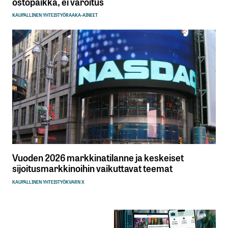
ostopaikka, ei varoitus
KAUPALLINEN YHTEISTYÖ
RAAKA-AINEET
Vuoden 2026 markkinatilanne ja keskeiset
sijoitusmarkkinoihin vaikuttavat teemat
KAUPALLINEN YHTEISTYÖ
KVARN X