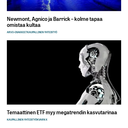
Newmont, Agnico ja Barrick – kolme tapaa
omistaa kultaa
ARVO-OSAKKEET
KAUPALLINEN YHTEISTYÖ
Temaattinen ETF myy megatrendin kasvutarinaa
KAUPALLINEN YHTEISTYÖ
KVARN X