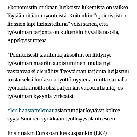
Ekonomistin mukaan heikoista lukemista on vaikea
löytää mitään myönteistä. Kuitenkin ”optimististen
linssien läpi tarkasteltuna” voisi sanoa, että
työvoiman tarjonta on kuitenkin hyvällä tasolla,
Appelqvist toteaa.
”Perinteisesti taantumajaksoihin on liittynyt
työvoiman määrän supistuminen, mutta nyt
vastaavaa ei ole nähty. Työvoiman tarjonta heijastuu
toistaiseksi korkeana työttömyytenä, mutta samalla
työmarkkinoilla olisi paljon kasvupotentiaalia, jos
työvoiman kysyntä virkoaisi.”
Ylen haastattelemat
asiantuntijat löytävät kolme
syytä Suomen synkkään työllisyystilanteeseen.
Ensinnäkin Euroopan keskuspankin (EKP)