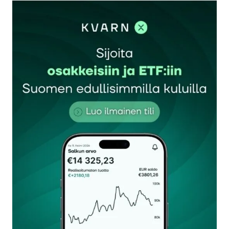
aikana työvoiman piirissä oli noin 30% väestä ja
siitä 75 % työssä, työvoiman piirissä olevien määrä
nousi Orpon hallituksen aikana ainakin jossain
vaiheessa 40%:iin väestöstä josta siis on työssä
70%. Kauppatase on kuitenkin tasapainottunut
Orpon hallituksen aikana ja näin velkaantuminen
vähentynyt kun bkt suunnilleen kattaa kulutuksen
arvon. Kannattaa ostaa Suomessa tehtyä ja säästää
tuonnissa sekä laittaa roskat roskapönttöön ja
sulkea roskapönttöt lisäksi maksaa velkaa pois jos
sitä on.
Kalle Paloheimo
29.9.2025 at 13:47
Vastaa
kirjautua