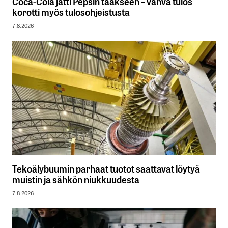
Coca-Cola jätti Pepsin taakseen – vahva tulos
korotti myös tulosohjeistusta
7.8.2026
Tekoälybuumin parhaat tuotot saattavat löytyä
muistin ja sähkön niukkuudesta
7.8.2026