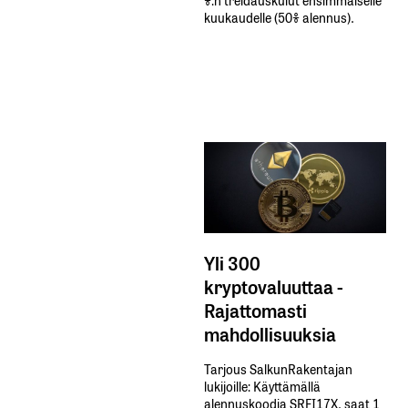
kuukaudelle​ ​(50%​ ​alennus).
Yli 300
kryptovaluuttaa -
Rajattomasti
mahdollisuuksia
Tarjous SalkunRakentajan
lukijoille: Käyttämällä​ ​
alennuskoodia​ ​SRFI17X,​ ​saat​ ​1