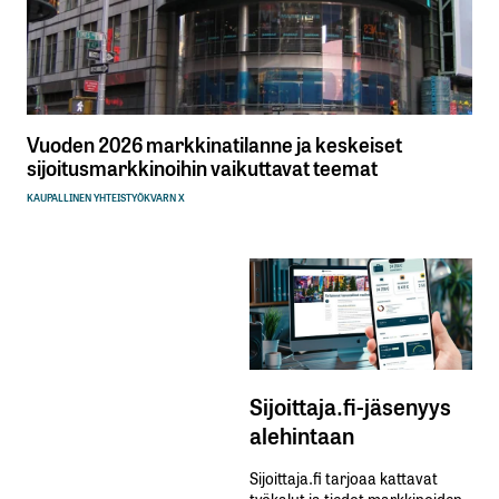
Vuoden 2026 markkinatilanne ja keskeiset
sijoitusmarkkinoihin vaikuttavat teemat
KAUPALLINEN YHTEISTYÖ
KVARN X
Sijoittaja.fi-jäsenyys
alehintaan
Sijoittaja.fi tarjoaa kattavat
työkalut ja tiedot markkinoiden