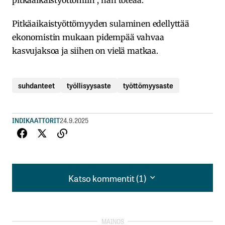
Pitkäaikaistyöttömyyden sulaminen edellyttää
ekonomistin mukaan pidempää vahvaa
kasvujaksoa ja siihen on vielä matkaa.
suhdanteet
työllisyysaste
työttömyysaste
INDIKAATTORIT
24.9.2025
Katso kommentit (1)
Katso kommentit (1)
Onko 70% koko väestöstä työmänä vai
työvoimanpiirissä olevista. Marinin hallituksen