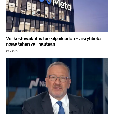
Verkostovaikutus tuo kilpailuedun – viisi yhtiötä
nojaa tähän vallihautaan
27.7.2026