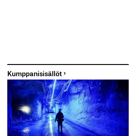
Sähköpostiosoitteesi
*
Tilaa SalkunRakentajan uutiskirje
Lähetä kommentti
Kumppanisisällöt