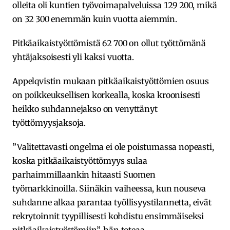
olleita oli kuntien työvoimapalveluissa 129 200, mikä
on 32 300 enemmän kuin vuotta aiemmin.
Pitkäaikaistyöttömistä 62 700 on ollut työttömänä
yhtäjaksoisesti yli kaksi vuotta.
Appelqvistin mukaan pitkäaikaistyöttömien osuus
on poikkeuksellisen korkealla, koska kroonisesti
heikko suhdannejakso on venyttänyt
työttömyysjaksoja.
”Valitettavasti ongelma ei ole poistumassa nopeasti,
koska pitkäaikaistyöttömyys sulaa
parhaimmillaankin hitaasti Suomen
työmarkkinoilla. Siinäkin vaiheessa, kun nouseva
suhdanne alkaa parantaa työllisyystilannetta, eivät
rekrytoinnit tyypillisesti kohdistu ensimmäiseksi
pitkäaikaistyöttömiin”, hän toteaa.