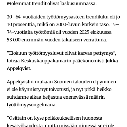
Molemmat trendit olivat laskusuunnassa.
20–64-vuotiaiden työttömyysasteen trendiluku oli jo
10 prosenttia, mikä on 2000-luvun korkein taso. 15–
74-vuotiaita työttömiä oli vuoden 2025 elokuussa
53 000 enemmän vuoden takaiseen verrattuna.
”Elokuun työttömyysluvut olivat karvas pettymys”,
toteaa Keskuskauppakamarin pääekonomisti
Jukka
Appelqvist
.
Appelqvistin mukaan Suomen talouden elpyminen
ei ole käynnistynyt toivotusti, ja nyt pitkä heikko
suhdanne alkaa heijastua enenevässä määrin
työttömyysongelmana.
”Osittain on kyse poikkeuksellisen huonosta
kesätyökaudesta, mutta missään nimessä se ei ole