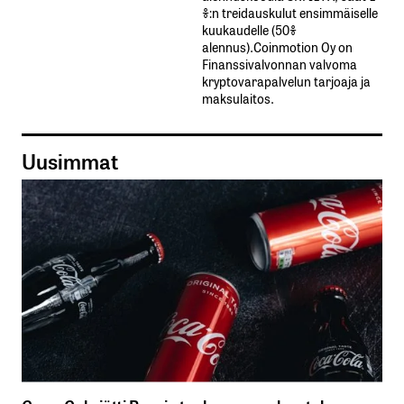
%:n treidauskulut​ ​ensimmäiselle​ ​
kuukaudelle​ ​(50%​ ​
alennus).Coinmotion Oy on
Finanssivalvonnan valvoma
kryptovarapalvelun tarjoaja ja
maksulaitos.
Uusimmat