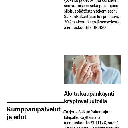
seuraamiseen sekä parempien
sijoituspäätösten tekemiseen.
SalkunRakentajan lukijat saavat
20 %:n alennuksen jäsenyydestä
alennuskoodilla SRSI20
Aloita kaupankäynti
kryptovaluutoilla
Kumppanipalvelut
Tarjous SalkunRakentajan
ja edut
lukijoille: Käyttämällä​ ​
alennuskoodia​ ​SRFI17X,​ ​saat​ ​1
%:n treidauskulut​ ​ensimmäiselle​ ​