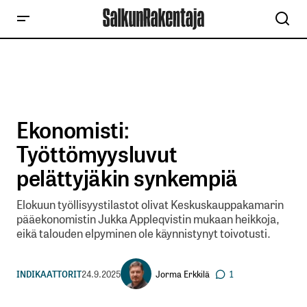
Ekonomisti:
Työttömyysluvut
pelättyjäkin synkempiä
Elokuun työllisyystilastot olivat Keskuskauppakamarin
pääekonomistin Jukka Appleqvistin mukaan heikkoja,
eikä talouden elpyminen ole käynnistynyt toivotusti.
Jorma Erkkilä
INDIKAATTORIT
24.9.2025
1