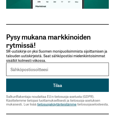
sisään
rekisteröityä
Pysy mukana markkinoiden
rytmissä!
Sähköpostiosoitettasi ei julkaista.
Pakolliset
SR-uutiskirje on yksi Suomen monipuolisimmista sijoittamisen ja
kentät on merkitty
*
talouden uutiskirjeistä. Saat sähköpostiisi mielenkiintoisimmat
sisällöt kolmesti viikossa.
Kommentti
*
SalkunRakentaja noudattaa EU:n tietosuoja-asetusta (GDPR).
Nimesi tai nimimerkkisi
*
Käsittelemme tietojasi luottamuksellisesti ja tietosuoja-asetuksen
mukaisesti. Lue lisää
tietosuojakäytänteistämme
tietosuojaselosteesta.