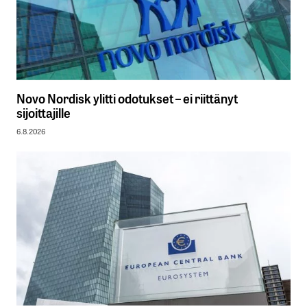
Novo Nordisk ylitti odotukset – ei riittänyt
sijoittajille
6.8.2026