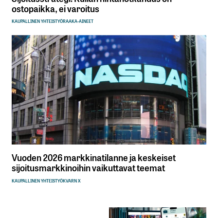
kirjautua
ostopaikka, ei varoitus
sisään
rekisteröityä
KAUPALLINEN YHTEISTYÖ
RAAKA-AINEET
Sähköpostiosoitettasi ei julkaista.
Pakolliset
kentät on merkitty
*
Kommentti
*
Vuoden 2026 markkinatilanne ja keskeiset
sijoitusmarkkinoihin vaikuttavat teemat
KAUPALLINEN YHTEISTYÖ
KVARN X
Nimesi tai nimimerkkisi
*