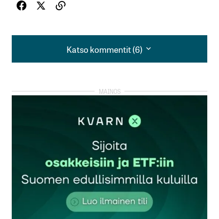
Katso kommentit (6)
Katso kommentit (6)
Hyvä. Tuo on tervettä järkeä. Verorahoja käyttävien
pitäisi muistaa aina, että verot peritään
”vahvemman oikeudella” ja siinä loukataan silloin
aina joko omaisuuden suojaa tai työn
tehneen/riskin ottaneen tahon oikeutta toimntansa
tuottoon.
Petri Pölönen
24.9.2025 at 03:44
Vastaa
Pukki kaalimaan vartijana jälleen. Uskomatonta,