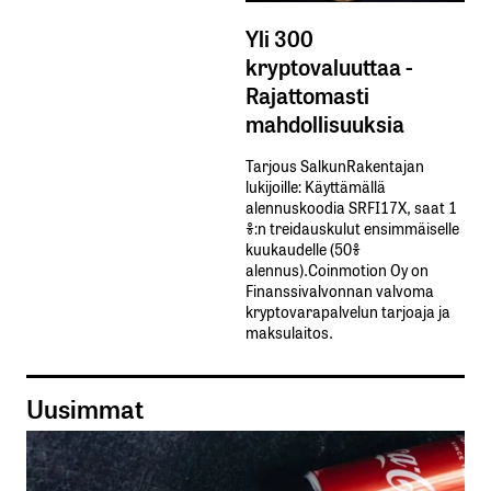
Yli 300
kryptovaluuttaa -
Rajattomasti
mahdollisuuksia
Tarjous SalkunRakentajan
lukijoille: Käyttämällä​ ​
alennuskoodia​ ​SRFI17X,​ ​saat​ ​1
%:n treidauskulut​ ​ensimmäiselle​ ​
kuukaudelle​ ​(50%​ ​
alennus).Coinmotion Oy on
Finanssivalvonnan valvoma
kryptovarapalvelun tarjoaja ja
maksulaitos.
Uusimmat