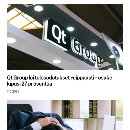
Qt Group löi tulosodotukset reippaasti – osake
kipusi 27 prosenttia
7.8.2026