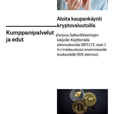
Aloita kaupankäynti
kryptovaluutoilla
Kumppanipalvelut
Tarjous SalkunRakentajan
ja edut
lukijoille: Käyttämällä​ ​
alennuskoodia​ ​SRFI17X,​ ​saat​ ​1
%:n treidauskulut​ ​ensimmäiselle​ ​
kuukaudelle​ ​(50%​ ​alennus).