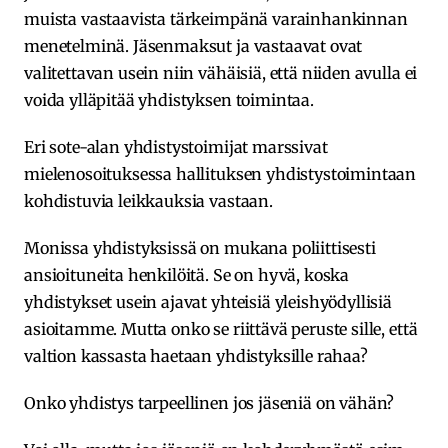
muista vastaavista tärkeimpänä varainhankinnan
menetelminä. Jäsenmaksut ja vastaavat ovat
valitettavan usein niin vähäisiä, että niiden avulla ei
voida ylläpitää yhdistyksen toimintaa.
Eri sote-alan yhdistystoimijat marssivat
mielenosoituksessa hallituksen yhdistystoimintaan
kohdistuvia leikkauksia vastaan.
Monissa yhdistyksissä on mukana poliittisesti
ansioituneita henkilöitä. Se on hyvä, koska
yhdistykset usein ajavat yhteisiä yleishyödyllisiä
asioitamme. Mutta onko se riittävä peruste sille, että
valtion kassasta haetaan yhdistyksille rahaa?
Onko yhdistys tarpeellinen jos jäseniä on vähän?