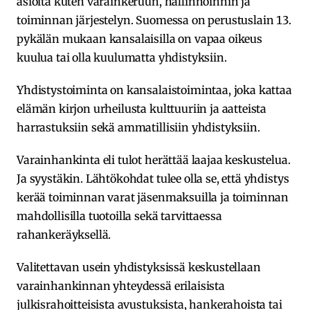
asioita kuten varainkeruun, hallinnoinnin ja
toiminnan järjestelyn. Suomessa on perustuslain 13.
pykälän mukaan kansalaisilla on vapaa oikeus
kuulua tai olla kuulumatta yhdistyksiin.
Yhdistystoiminta on kansalaistoimintaa, joka kattaa
elämän kirjon urheilusta kulttuuriin ja aatteista
harrastuksiin sekä ammatillisiin yhdistyksiin.
Varainhankinta eli tulot herättää laajaa keskustelua.
Ja syystäkin. Lähtökohdat tulee olla se, että yhdistys
kerää toiminnan varat jäsenmaksuilla ja toiminnan
mahdollisilla tuotoilla sekä tarvittaessa
rahankeräyksellä.
Valitettavan usein yhdistyksissä keskustellaan
varainhankinnan yhteydessä erilaisista
julkisrahoitteisista avustuksista, hankerahoista tai