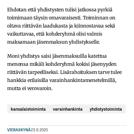
Ehdotan että yhdistysten tulisi jatkossa pyrkiä
toimimaan täysin omavaraisesti. Toiminnan on
oltava riittävän laadukasta ja kiinnostavaa sekä
vaikuttavaa, että kohderyhmä olisi valmis
maksamaan jäsenmaksun yhdistykselle.
Moni yhdistys saisi jäsenmaksuilla katettua
menonsa mikäli kohderyhmä kokisi jäsenyyden
riittävän tarpeelliseksi. Lisärahoituksen tarve tulee
hankkia erilaisilla varainhankintamenetelmillä,
mutta ei verovaroin.
kansalaistoiminta
varainhankinta
yhdistystoiminta
VIERASKYNÄ
23.9.2025