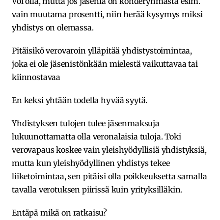
Voi olla, mutta jos jäseniä on kohderyhmästä esim.
vain muutama prosentti, niin herää kysymys miksi
yhdistys on olemassa.
Pitäisikö verovaroin ylläpitää yhdistystoimintaa,
joka ei ole jäsenistönkään mielestä vaikuttavaa tai
kiinnostavaa
En keksi yhtään todella hyvää syytä.
Yhdistyksen tulojen tulee jäsenmaksuja
lukuunottamatta olla veronalaisia tuloja. Toki
verovapaus koskee vain yleishyödyllisiä yhdistyksiä,
mutta kun yleishyödyllinen yhdistys tekee
liiketoimintaa, sen pitäisi olla poikkeuksetta samalla
tavalla verotuksen piirissä kuin yrityksilläkin.
Entäpä mikä on ratkaisu?