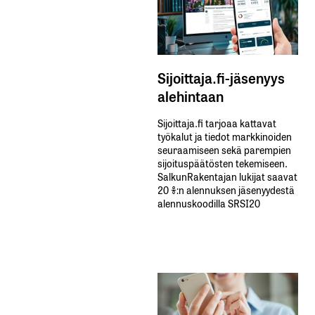
Sähköpostiosoitteesi
*
Tilaa SalkunRakentajan uutiskirje
Sijoittaja.fi-jäsenyys
alehintaan
Lähetä kommentti
Sijoittaja.fi tarjoaa kattavat
työkalut ja tiedot markkinoiden
seuraamiseen sekä parempien
sijoituspäätösten tekemiseen.
SalkunRakentajan lukijat saavat
20 %:n alennuksen jäsenyydestä
alennuskoodilla SRSI20