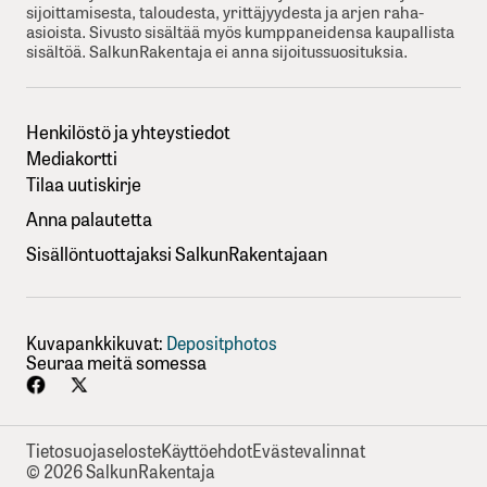
sijoittamisesta, taloudesta, yrittäjyydesta ja arjen raha-
asioista. Sivusto sisältää myös kumppaneidensa kaupallista
sisältöä. SalkunRakentaja ei anna sijoitussuosituksia.
Henkilöstö ja yhteystiedot
Mediakortti
Tilaa uutiskirje
Anna palautetta
Sisällöntuottajaksi SalkunRakentajaan
Kuvapankkikuvat:
Depositphotos
Seuraa meitä somessa
Tietosuojaseloste
Käyttöehdot
Evästevalinnat
© 2026 SalkunRakentaja