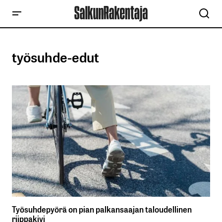
työsuhde-edut
Työsuhdepyörä on pian palkansaajan taloudellinen
riippakivi