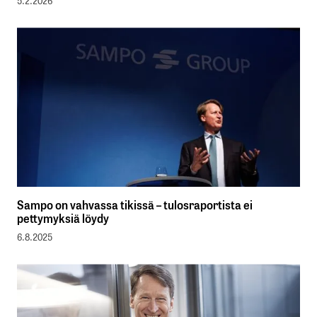
5.2.2026
Sampo on vahvassa tikissä – tulosraportista ei
pettymyksiä löydy
6.8.2025