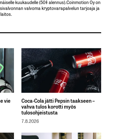
äiselle​ ​kuukaudelle​ ​(50%​ ​alennus).Coinmotion Oy on
sivalvonnan valvoma kryptovarapalvelun tarjoaja ja
aitos.
e vie
Coca-Cola jätti Pepsin taakseen –
vahva tulos korotti myös
tulosohjeistusta
7.8.2026