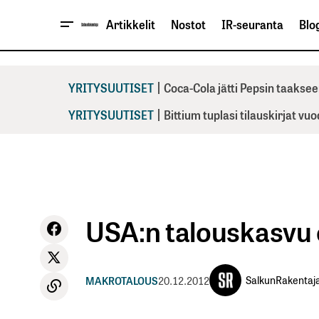
Artikkelit
Nostot
IR-seuranta
Blog
|
YRITYSUUTISET
Coca-Cola jätti Pepsin taaksee
|
YRITYSUUTISET
Bittium tuplasi tilauskirjat vu
USA:n talouskasvu
SalkunRakentaj
MAKROTALOUS
20.12.2012