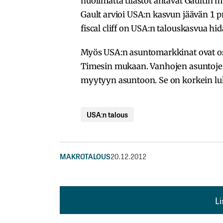
huolimatta tilastot antavat Gaultin 
Gault arvioi USA:n kasvun jäävän 1 p
fiscal cliff on USA:n talouskasvua hid
Myös USA:n asuntomarkkinat ovat os
Timesin mukaan. Vanhojen asuntojen
myytyyn asuntoon. Se on korkein l
USA:n talous
MAKROTALOUS
20.12.2012
L
L