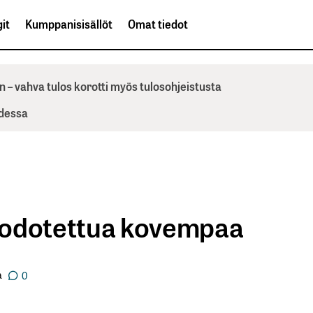
it
Kumppanisisällöt
Omat tiedot
n – vahva tulos korotti myös tulosohjeistusta
odessa
 odotettua kovempaa
a
0