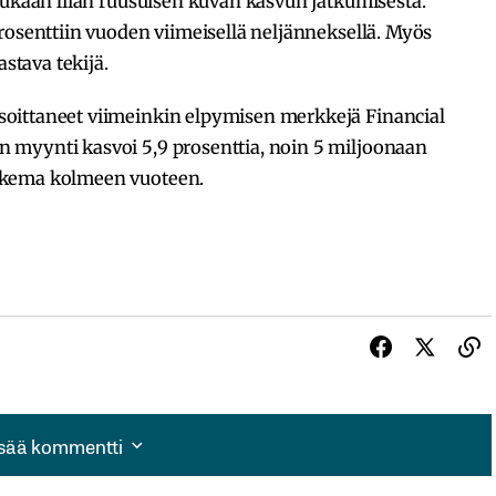
mukaan liian ruusuisen kuvan kasvun jatkumisesta.
rosenttiin vuoden viimeisellä neljänneksellä. Myös
astava tekijä.
oittaneet viimeinkin elpymisen merkkejä Financial
 myynti kasvoi 5,9 prosenttia, noin 5 miljoonaan
ukema kolmeen vuoteen.
isää kommentti
isää kommentti