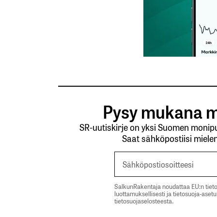
Lähetä kommentti
Pysy mukana m
SR-uutiskirje on yksi Suomen monipuo
Saat sähköpostiisi mielen
SalkunRakentaja noudattaa EU:n tieto
luottamuksellisesti ja tietosuoja-aset
tietosuojaselosteesta.