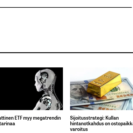
ttinen ETF myy megatrendin
Sijoitusstrategi: Kullan
tarinaa
hintanotkahdus on ostopaikka
varoitus