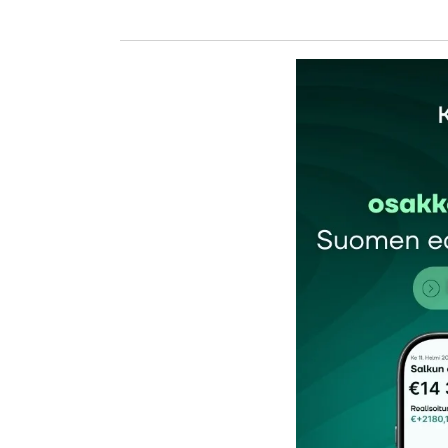
kirj
Sähköpostiosoitettasi ei julkaista.
Pakollis
Kommentti
*
Nimesi tai nimimerkkisi
*
Tilaa SalkunRakentajan uutiskirje