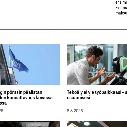
ensimm
Finans
maksul
gin pörssin päälistan
Tekoäly ei vie työpaikkaasi – s
iden kannattavuus kovassa
osaamisesi
ssa
26
8.8.2026