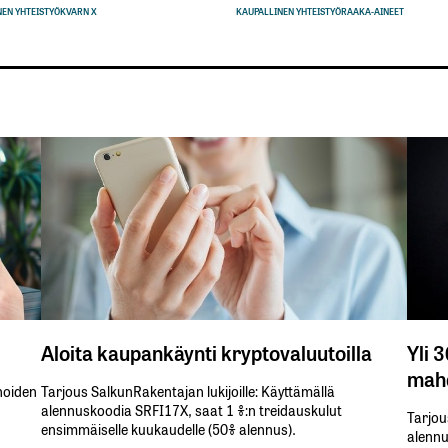
EN YHTEISTYÖ
KVARN X
KAUPALLINEN YHTEISTYÖ
RAAKA-AINEET
Aloita kaupankäynti kryptovaluutoilla
Yli 
mahd
inoiden
Tarjous SalkunRakentajan lukijoille: Käyttämällä​ ​
alennuskoodia​ ​SRFI17X,​ ​saat​ ​1 %:n treidauskulut​ ​
Tarjou
ensimmäiselle​ ​kuukaudelle​ ​(50%​ ​alennus).
alennus