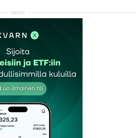
autua sisään
rekisteröityä
et kentät on merkitty
*
Sähköpostiosoitteesi
*