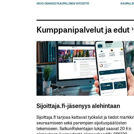
ARVO-OSAKKEET
KAUPALLINEN YHTEISTYÖ
KAUPALLIN
Kumppanipalvelut ja edut
Sijoittaja.fi-jäsenyys alehintaan
Sijoittaja.fi tarjoaa kattavat työkalut ja tiedot markk
seuraamiseen sekä parempien sijoituspäätösten
tekemiseen. SalkunRakentajan lukijat saavat 20 %:n
alennuksen jäsenyydestä alennuskoodilla SRSI20