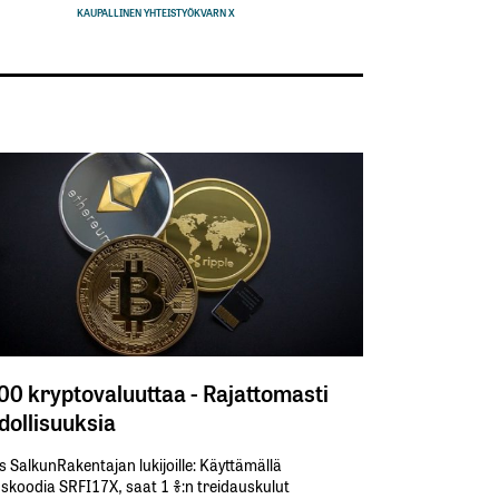
KAUPALLINEN YHTEISTYÖ
KVARN X
300 kryptovaluuttaa - Rajattomasti
ollisuuksia
s SalkunRakentajan lukijoille: Käyttämällä​ ​
koodia​ ​SRFI17X,​ ​saat​ ​1 %:n treidauskulut​ ​