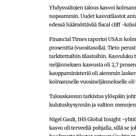
Yhdysvaltojen talous kasvoi kolmann
nopeammin. Uudet kasvutilastot ant
edessä häämöttävää fiscal cliff -kriis
Financial Times raportoi USA:n kol
prosenttia (vuositasolla). Tieto per
tarkitettuihin tilastoihin. Kasvuluku
neljänneksen kasvusta oli 2,7 prose
kauppaministeriö oli aiemmin laskenu
kolmannelle vuosineljännekselle oli 
Talouskasvun tarkistus ylöspäin joh
kulutuskysynnän ja valtion menojen
Nigel Gault, IHS Global Insight -yhti
kasvu oli terveellä pohjalla, sillä se