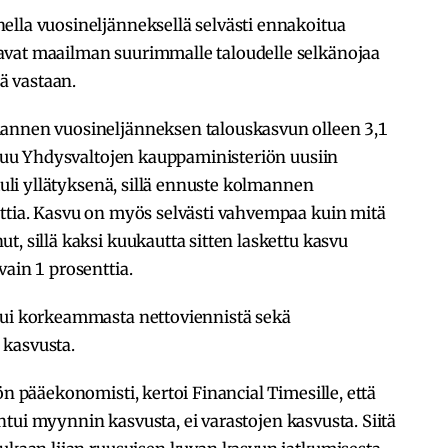
ella vuosineljänneksellä selvästi ennakoitua
avat maailman suurimmalle taloudelle selkänojaa
iä vastaan.
mannen vuosineljänneksen talouskasvun olleen 3,1
ustuu Yhdysvaltojen kauppaministeriön uusiin
 tuli yllätyksenä, sillä ennuste kolmannen
nttia. Kasvu on myös selvästi vahvempaa kuin mitä
t, sillä kaksi kuukautta sitten laskettu kasvu
vain 1 prosenttia.
tui korkeammasta nettoviennistä sekä
 kasvusta.
ön pääekonomisti, kertoi Financial Timesille, että
 johtui myynnin kasvusta, ei varastojen kasvusta. Siitä