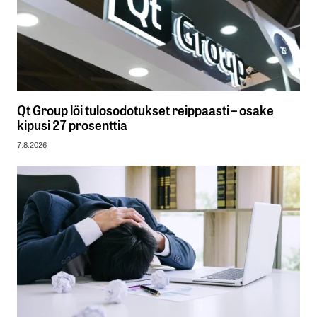
Qt Group löi tulosodotukset reippaasti – osake
kipusi 27 prosenttia
7.8.2026