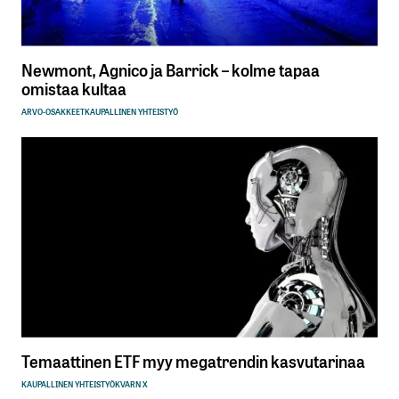
Newmont, Agnico ja Barrick – kolme tapaa
omistaa kultaa
ARVO-OSAKKEET
KAUPALLINEN YHTEISTYÖ
Temaattinen ETF myy megatrendin kasvutarinaa
KAUPALLINEN YHTEISTYÖ
KVARN X