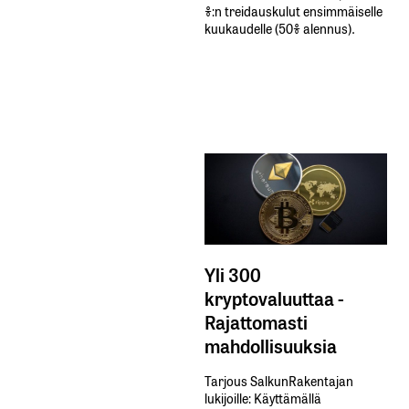
%:n treidauskulut​ ​ensimmäiselle​ ​
kuukaudelle​ ​(50%​ ​alennus).
Yli 300
kryptovaluuttaa -
Rajattomasti
mahdollisuuksia
Tarjous SalkunRakentajan
lukijoille: Käyttämällä​ ​