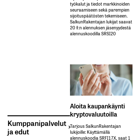
työkalut ja tiedot markkinoiden
seuraamiseen sekä parempien
sijoituspäätösten tekemiseen.
SalkunRakentajan lukijat saavat
20 %:n alennuksen jäsenyydestä
alennuskoodilla SRSI20
Aloita kaupankäynti
kryptovaluutoilla
Kumppanipalvelut
Tarjous SalkunRakentajan
ja edut
lukijoille: Käyttämällä​ ​
alennuskoodia​ ​SRFI17X,​ ​saat​ ​1