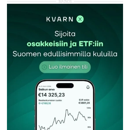
kirjautua
sisään
rekisteröityä
Sähköpostiosoitettasi ei julkaista.
Pakolliset
kentät on merkitty
*
Kommentti
*
Nimesi tai nimimerkkisi
*