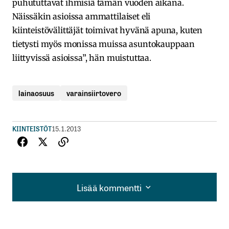
puhututtavat ihmisiä tämän vuoden aikana.
Näissäkin asioissa ammattilaiset eli
kiinteistövälittäjät toimivat hyvänä apuna, kuten
tietysti myös monissa muissa asuntokauppaan
liittyvissä asioissa”, hän muistuttaa.
lainaosuus
varainsiirtovero
KIINTEISTÖT
15.1.2013
Lisää kommentti
Lisää kommentti