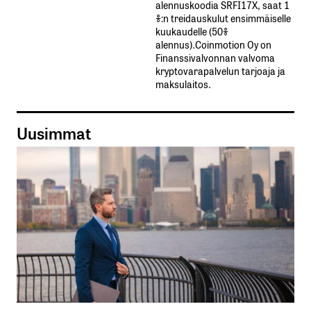
alennuskoodia​ ​SRFI17X,​ ​saat​ ​1
%:n treidauskulut​ ​ensimmäiselle​ ​
kuukaudelle​ ​(50%​ ​
alennus).Coinmotion Oy on
Finanssivalvonnan valvoma
kryptovarapalvelun tarjoaja ja
maksulaitos.
Uusimmat