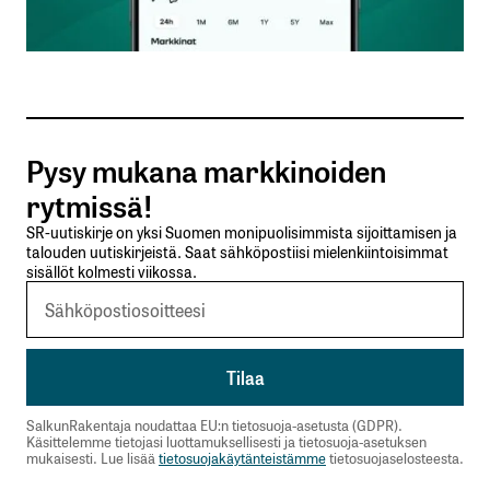
Sähköpostiosoitteesi
*
Tilaa SalkunRakentajan uutiskirje
Pysy mukana markkinoiden
Lähetä kommentti
rytmissä!
SR-uutiskirje on yksi Suomen monipuolisimmista sijoittamisen ja
talouden uutiskirjeistä. Saat sähköpostiisi mielenkiintoisimmat
sisällöt kolmesti viikossa.
SalkunRakentaja noudattaa EU:n tietosuoja-asetusta (GDPR).
Käsittelemme tietojasi luottamuksellisesti ja tietosuoja-asetuksen
mukaisesti. Lue lisää
tietosuojakäytänteistämme
tietosuojaselosteesta.