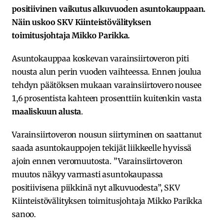
positiivinen vaikutus alkuvuoden asuntokauppaan.
Näin uskoo SKV Kiinteistövälityksen
toimitusjohtaja Mikko Parikka.
Asuntokauppaa koskevan varainsiirtoveron piti
nousta alun perin vuoden vaihteessa. Ennen joulua
tehdyn päätöksen mukaan varainsiirtovero nousee
1,6 prosentista kahteen prosenttiin kuitenkin vasta
maaliskuun alusta
.
Varainsiirtoveron nousun siirtyminen on saattanut
saada asuntokauppojen tekijät liikkeelle hyvissä
ajoin ennen veromuutosta. ”Varainsiirtoveron
muutos näkyy varmasti asuntokaupassa
positiivisena piikkinä nyt alkuvuodesta”, SKV
Kiinteistövälityksen toimitusjohtaja Mikko Parikka
sanoo.