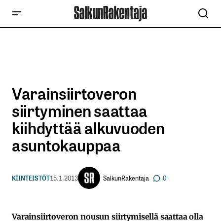
Varainsiirtoveron
siirtyminen saattaa
kiihdyttää alkuvuoden
asuntokauppaa
SalkunRakentaja
KIINTEISTÖT
15.1.2013
0
Varainsiirtoveron nousun siirtymisellä saattaa olla