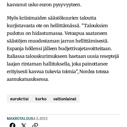
kasvanut usko euron pysyvyyteen.
Myös kriisimaiden säästökuurien taloutta
kurjistavasta ote on hellittämässä. ”Talouksien
pudotus on hidastumassa. Vetoapua saataneen
säästöjen muodostaman jarrun hellittämisestä.
Espanja höllensi jälleen budjettivajetavoitteitaan.
Italiassa talouskurimukseen haetaan uusia reseptejä
laajan rintaman hallituksella, joka painottanee
erityisesti kasvua tukevia toimia”, Nordea toteaa
aamukatsauksessa.
eurokriisi
korko
valtionlainat
MAKROTALOUS
4.5.2013