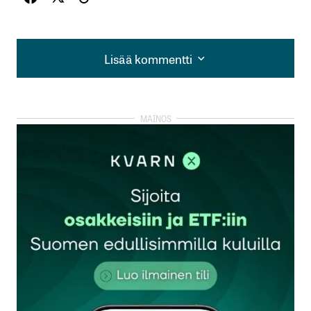
Lisää kommentti
Lisää kommentti
kirjautua
sisään
rekisteröityä
Sähköpostiosoitettasi ei julkaista.
Pakolliset
kentät on merkitty
*