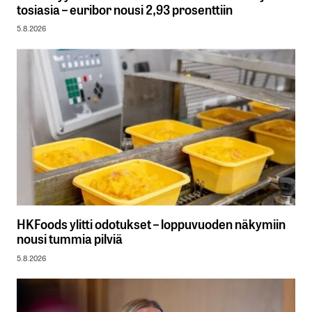
tosiasia – euribor nousi 2,93 prosenttiin
5.8.2026
HKFoods ylitti odotukset – loppuvuoden näkymiin
nousi tummia pilviä
5.8.2026