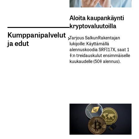
Aloita kaupankäynti
kryptovaluutoilla
Kumppanipalvelut
Tarjous SalkunRakentajan
ja edut
lukijoille: Käyttämällä​ ​
alennuskoodia​ ​SRFI17X,​ ​saat​ ​1
%:n treidauskulut​ ​ensimmäiselle​ ​
kuukaudelle​ ​(50%​ ​alennus).