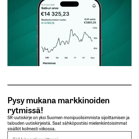
Kommentti
*
Nimesi tai nimimerkkisi
*
Sähköpostiosoitteesi
*
Tilaa SalkunRakentajan uutiskirje
Pysy mukana markkinoiden
Lähetä kommentti
rytmissä!
SR-uutiskirje on yksi Suomen monipuolisimmista sijoittamisen ja
talouden uutiskirjeistä. Saat sähköpostiisi mielenkiintoisimmat
sisällöt kolmesti viikossa.