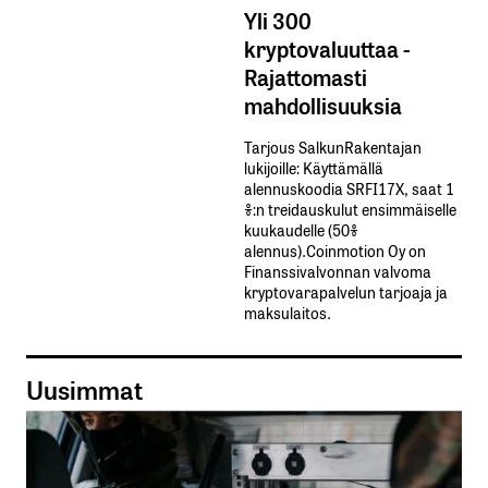
Yli 300
kryptovaluuttaa -
Rajattomasti
mahdollisuuksia
Tarjous SalkunRakentajan
lukijoille: Käyttämällä​ ​
alennuskoodia​ ​SRFI17X,​ ​saat​ ​1
%:n treidauskulut​ ​ensimmäiselle​ ​
kuukaudelle​ ​(50%​ ​
alennus).Coinmotion Oy on
Finanssivalvonnan valvoma
kryptovarapalvelun tarjoaja ja
maksulaitos.
Uusimmat