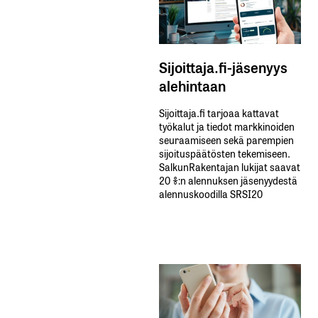
Sijoittaja.fi-jäsenyys
alehintaan
Sijoittaja.fi tarjoaa kattavat
työkalut ja tiedot markkinoiden
seuraamiseen sekä parempien
sijoituspäätösten tekemiseen.
SalkunRakentajan lukijat saavat
20 %:n alennuksen jäsenyydestä
alennuskoodilla SRSI20