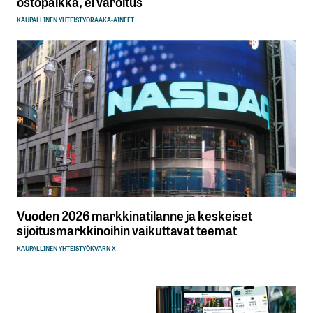
ostopaikka, ei varoitus
KAUPALLINEN YHTEISTYÖ
RAAKA-AINEET
Vuoden 2026 markkinatilanne ja keskeiset
sijoitusmarkkinoihin vaikuttavat teemat
KAUPALLINEN YHTEISTYÖ
KVARN X