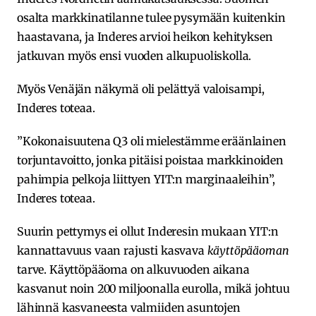
osalta markkinatilanne tulee pysymään kuitenkin
haastavana, ja Inderes arvioi heikon kehityksen
jatkuvan myös ensi vuoden alkupuoliskolla.
Myös Venäjän näkymä oli pelättyä valoisampi,
Inderes toteaa.
”Kokonaisuutena Q3 oli mielestämme eräänlainen
torjuntavoitto, jonka pitäisi poistaa markkinoiden
pahimpia pelkoja liittyen YIT:n marginaaleihin”,
Inderes toteaa.
Suurin pettymys ei ollut Inderesin mukaan YIT:n
kannattavuus vaan rajusti kasvava
käyttöpääoman
tarve. Käyttöpääoma on alkuvuoden aikana
kasvanut noin 200 miljoonalla eurolla, mikä johtuu
lähinnä kasvaneesta valmiiden asuntojen