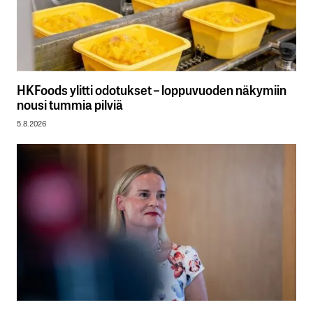
HKFoods ylitti odotukset – loppuvuoden näkymiin
nousi tummia pilviä
5.8.2026