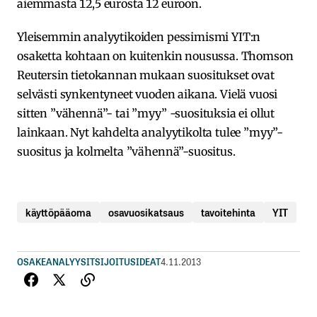
aiemmasta 12,5 eurosta 12 euroon.
Yleisemmin analyytikoiden pessimismi YIT:n
osaketta kohtaan on kuitenkin nousussa. Thomson
Reutersin tietokannan mukaan suositukset ovat
selvästi synkentyneet vuoden aikana. Vielä vuosi
sitten ”vähennä”- tai ”myy” -suosituksia ei ollut
lainkaan. Nyt kahdelta analyytikolta tulee ”myy”-
suositus ja kolmelta ”vähennä”-suositus.
käyttöpääoma
osavuosikatsaus
tavoitehinta
YIT
OSAKEANALYYSIT
SIJOITUSIDEAT
4.11.2013