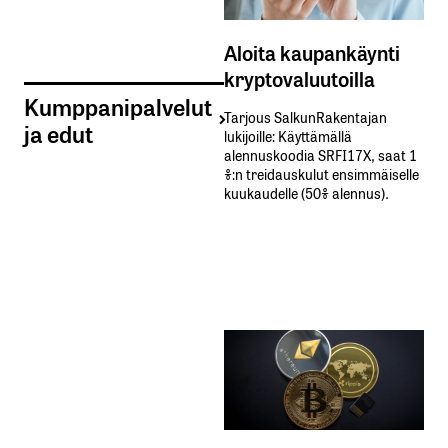
Aloita kaupankäynti
kryptovaluutoilla
Kumppanipalvelut
Tarjous SalkunRakentajan
ja edut
lukijoille: Käyttämällä​ ​
alennuskoodia​ ​SRFI17X,​ ​saat​ ​1
%:n treidauskulut​ ​ensimmäiselle​ ​
kuukaudelle​ ​(50%​ ​alennus).