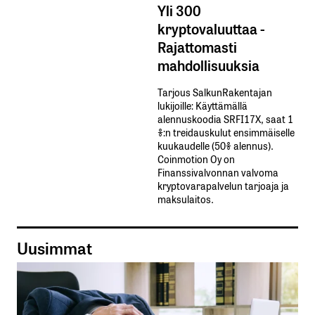
Yli 300
kryptovaluuttaa -
Rajattomasti
mahdollisuuksia
Tarjous SalkunRakentajan
lukijoille: Käyttämällä​ ​
alennuskoodia​ ​SRFI17X,​ ​saat​ ​1
%:n treidauskulut​ ​ensimmäiselle​ ​
kuukaudelle​ ​(50%​ ​alennus).
Coinmotion Oy on
Finanssivalvonnan valvoma
kryptovarapalvelun tarjoaja ja
maksulaitos.
Uusimmat