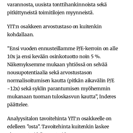
varannosta, uusista tonttihankinnoista sekä
pitkittyneistä toimitilojen myynneistä.
YIT:n osakkeen arvostustaso on kuitenkin
kohdallaan.
”Ensi vuoden ennusteillamme P/E-kerroin on alle
10x ja ensi kevään osinkotuotto noin 5 %.
Näkemyksemme mukaan yhtiössä on selvää
nousupotentiaalia sekä arvostustason
normalisoitumisen kautta (pitkän aikavälin P/E
~12x) sekä syklin parantumisen myöhemmin
mukanaan tuoman tuloskasvun kautta”, Inderes
päättelee.
Analyysitalon tavoitehinta YIT:n osakkeelle on
edelleen ”osta”. Tavoitehinta kuitenkin laskee