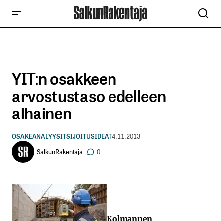
YIT:n osakkeen
arvostustaso edelleen
alhainen
OSAKEANALYYSIT
SIJOITUSIDEAT
4.11.2013
SalkunRakentaja
0
Kolmannen