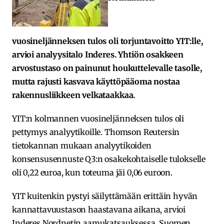
vuosineljänneksen tulos oli torjuntavoitto YIT:lle,
arvioi analyysitalo Inderes. Yhtiön osakkeen
arvostustaso on painunut houkuttelevalle tasolle,
mutta rajusti kasvava käyttöpääoma nostaa
rakennusliikkeen velkataakkaa.
YIT:n kolmannen vuosineljänneksen tulos oli
pettymys analyytikoille. Thomson Reutersin
tietokannan mukaan analyytikoiden
konsensusennuste Q3:n osakekohtaiselle tulokselle
oli 0,22 euroa, kun toteuma jäi 0,06 euroon.
YIT kuitenkin pystyi säilyttämään erittäin hyvän
kannattavuustason haastavana aikana, arvioi
Inderes Nordnetin aamukatsauksessa. Suomen