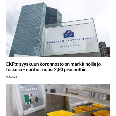
EKP:n syyskuun koronnosto on markkinoille jo
tosiasia – euribor nousi 2,93 prosenttiin
5.8.2026