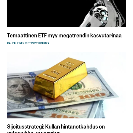
Temaattinen ETF myy megatrendin kasvutarinaa
KAUPALLINEN YHTEISTYÖ
KVARN X
Sijoitusstrategi: Kullan hintanotkahdus on
ostopaikka, ei varoitus