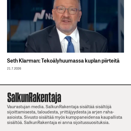
Seth Klarman: Tekoälyhuumassa kuplan piirteitä
21.7.2026
Vaurastujan media. SalkunRakentaja sisältää sisältöjä
sijoittamisesta, taloudesta, yrittäjyydesta ja arjen raha-
asioista. Sivusto sisältää myös kumppaneidensa kaupallista
sisältöä. SalkunRakentaja ei anna sijoitussuosituksia.