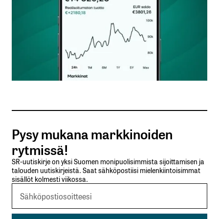
Nimesi tai nimimerkkisi
*
Sähköpostiosoitteesi
*
Tilaa SalkunRakentajan uutiskirje
Pysy mukana markkinoiden
Lähetä kommentti
rytmissä!
SR-uutiskirje on yksi Suomen monipuolisimmista sijoittamisen ja
talouden uutiskirjeistä. Saat sähköpostiisi mielenkiintoisimmat
sisällöt kolmesti viikossa.