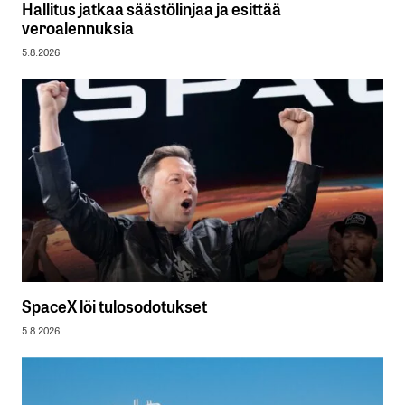
Hallitus jatkaa säästölinjaa ja esittää
veroalennuksia
5.8.2026
SpaceX löi tulosodotukset
5.8.2026