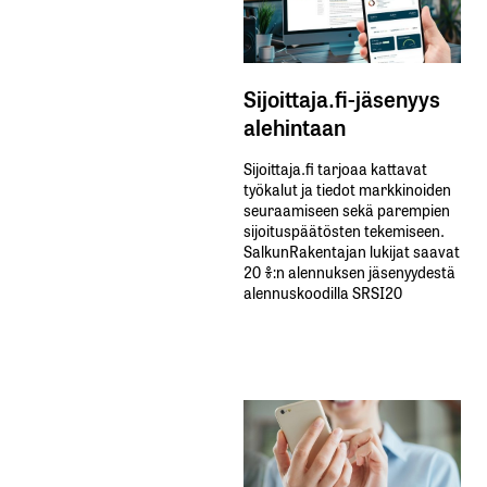
Sijoittaja.fi-jäsenyys
alehintaan
Sijoittaja.fi tarjoaa kattavat
työkalut ja tiedot markkinoiden
seuraamiseen sekä parempien
sijoituspäätösten tekemiseen.
SalkunRakentajan lukijat saavat
20 %:n alennuksen jäsenyydestä
alennuskoodilla SRSI20