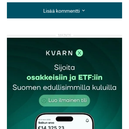
Lisää kommentti
Lisää kommentti
kirjautua
sisään
rekisteröityä
Sähköpostiosoitettasi ei julkaista.
Pakolliset
kentät on merkitty
*
Kommentti
*