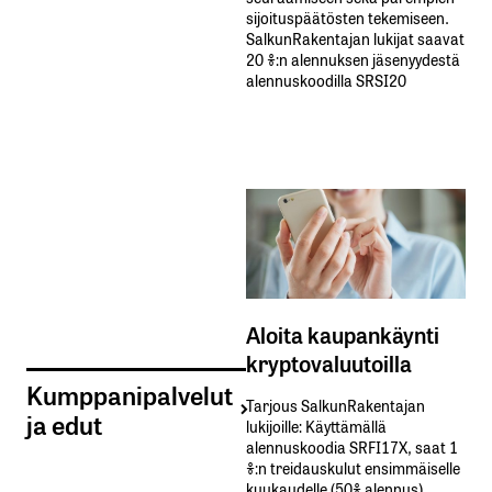
sijoituspäätösten tekemiseen.
SalkunRakentajan lukijat saavat
20 %:n alennuksen jäsenyydestä
alennuskoodilla SRSI20
Aloita kaupankäynti
kryptovaluutoilla
Kumppanipalvelut
Tarjous SalkunRakentajan
ja edut
lukijoille: Käyttämällä​ ​
alennuskoodia​ ​SRFI17X,​ ​saat​ ​1
%:n treidauskulut​ ​ensimmäiselle​ ​
kuukaudelle​ ​(50%​ ​alennus).