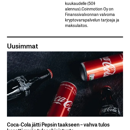
kuukaudelle​ ​(50%​ ​
alennus).Coinmotion Oy on
Finanssivalvonnan valvoma
kryptovarapalvelun tarjoaja ja
maksulaitos.
Uusimmat
Coca-Cola jätti Pepsin taakseen – vahva tulos