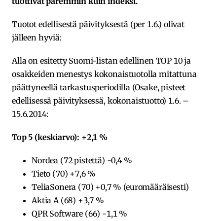
tuottivat paremmin kuin indeksi.
Tuotot edellisestä päivityksestä (per 1.6.) olivat
jälleen hyviä:
Alla on esitetty Suomi-listan edellinen TOP 10 ja
osakkeiden menestys kokonaistuotolla mitattuna
päättyneellä tarkastusperiodilla (Osake, pisteet
edellisessä päivityksessä, kokonaistuotto) 1.6. –
15.6.2014:
Top 5 (keskiarvo): +2,1 %
Nordea (72 pistettä) -0,4 %
Tieto (70) +7,6 %
TeliaSonera (70) +0,7 % (euromääräisesti)
Aktia A (68) +3,7 %
QPR Software (66) -1,1 %