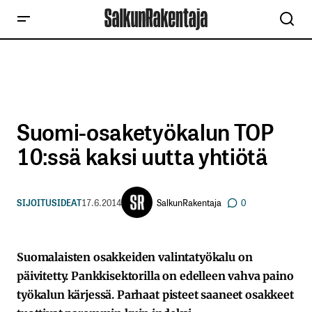
Suomi-osaketyökalun TOP
10:ssä kaksi uutta yhtiötä
SalkunRakentaja
SIJOITUSIDEAT
17.6.2014
0
Suomalaisten osakkeiden valintatyökalu on
päivitetty. Pankkisektorilla on edelleen vahva paino
työkalun kärjessä. Parhaat pisteet saaneet osakkeet