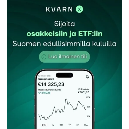
sisään
rekisteröityä
Sähköpostiosoitettasi ei julkaista.
Pakolliset
kentät on merkitty
*
Kommentti
*
Nimesi tai nimimerkkisi
*