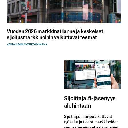
Vuoden 2026 markkinatilanne ja keskeiset
sijoitusmarkkinoihin vaikuttavat teemat
KAUPALLINEN YHTEISTYÖ
KVARN X
Sijoittaja.fi-jäsenyys
alehintaan
Sijoittaja.fi tarjoaa kattavat
työkalut ja tiedot markkinoiden
seuraamiseen sekä parempien