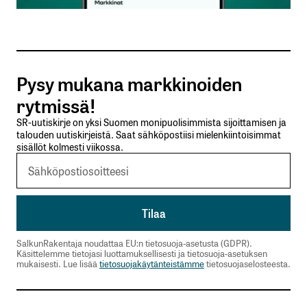
Sähköpostiosoitteesi
*
Tilaa SalkunRakentajan uutiskirje
Pysy mukana markkinoiden
Lähetä kommentti
rytmissä!
SR-uutiskirje on yksi Suomen monipuolisimmista sijoittamisen ja
talouden uutiskirjeistä. Saat sähköpostiisi mielenkiintoisimmat
sisällöt kolmesti viikossa.
SalkunRakentaja noudattaa EU:n tietosuoja-asetusta (GDPR).
Käsittelemme tietojasi luottamuksellisesti ja tietosuoja-asetuksen
mukaisesti. Lue lisää
tietosuojakäytänteistämme
tietosuojaselosteesta.