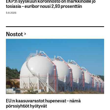
EKP:n syyskuun koronnosto on markkinoille jo
tosiasia – euribor nousi 2,93 prosenttiin
5.8.2026
Nostot
EU:n kaasuvarastot hupenevat – nämä
pörssiyhtiöt hyötyvät