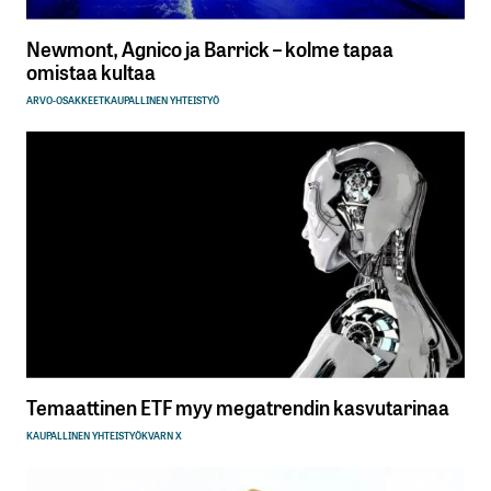
Newmont, Agnico ja Barrick – kolme tapaa
omistaa kultaa
ARVO-OSAKKEET
KAUPALLINEN YHTEISTYÖ
Temaattinen ETF myy megatrendin kasvutarinaa
KAUPALLINEN YHTEISTYÖ
KVARN X