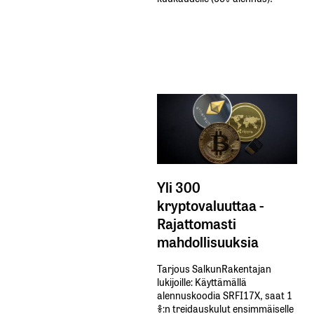
Yli 300
kryptovaluuttaa -
Rajattomasti
mahdollisuuksia
Tarjous SalkunRakentajan
lukijoille: Käyttämällä​ ​
alennuskoodia​ ​SRFI17X,​ ​saat​ ​1
%:n treidauskulut​ ​ensimmäiselle​ ​