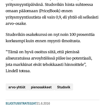
yritysmyyntipäivänä. Studsvikin hinta suhteessa
omaan pääomaan (Price/Book) ennen
yritysmyyntiuutista oli vain 0,9, eli yhtiö oli selkeästi
arvo-osake.
Studsvikin osakekurssi on nyt noin 100 prosenttia
korkeampi kuin ennen myynti-ilmoitusta.
”Tämä on hyvä osoitus siitä, että pienissä
aliseuratuissa arvoyhtiöissä piilee iso potentiaali,
jota markkinat eivät tehokkaasti hinnoittele”,
Lindell toteaa.
arvo-yhtiöt
pienosakkeet
Studsvik
SIJOITUSSTRATEGIAT
21.6.2016