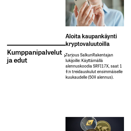
Aloita kaupankäynti
kryptovaluutoilla
Kumppanipalvelut
Tarjous SalkunRakentajan
ja edut
lukijoille: Käyttämällä​ ​
alennuskoodia​ ​SRFI17X,​ ​saat​ ​1
%:n treidauskulut​ ​ensimmäiselle​ ​
kuukaudelle​ ​(50%​ ​alennus).