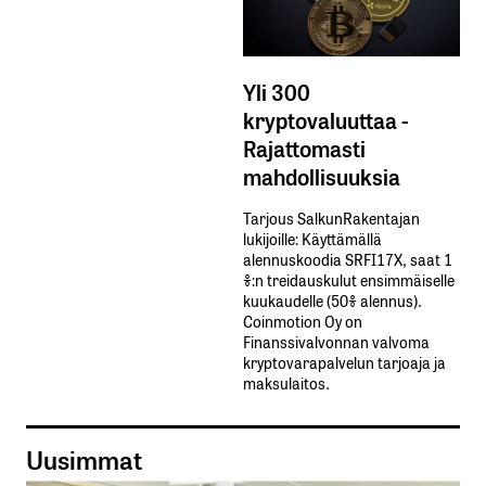
Yli 300
kryptovaluuttaa -
Rajattomasti
mahdollisuuksia
Tarjous SalkunRakentajan
lukijoille: Käyttämällä​ ​
alennuskoodia​ ​SRFI17X,​ ​saat​ ​1
%:n treidauskulut​ ​ensimmäiselle​ ​
kuukaudelle​ ​(50%​ ​alennus).
Coinmotion Oy on
Finanssivalvonnan valvoma
kryptovarapalvelun tarjoaja ja
maksulaitos.
Uusimmat