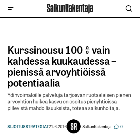
Kurssinousu 100 % vain
kahdessa kuukaudessa –
pienissä arvoyhtiöissä
potentiaalia
Ydinvoimaloille palveluja tarjoavan ruotsalaisen pienen
arvoyhtiön huikea kasvu on osoitus pienyhtiöissä
piilevistä mahdollisuuksista, toteaa salkunhoitaja.
SalkunRakentaja
SIJOITUSSTRATEGIAT
21.6.2016
0