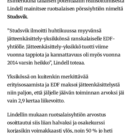
Esimerkkinä tällaisen potentiaalin realisoitumisesta
Lindell mainitsee ruotsalaisen pörssiyhtiön nimeltä
Studsvik
.
”Studsvik ilmoitti huhtikuussa myyvänsä
jätteenkäsittely-yksikkönsä ranskalaiselle EDF-
yhtiölle. Jätteenkäsittely-yksikkö tuotti viime
vuonna tappiota ja kannattavuus oli myös vuonna
2014 varsin heikko”, Lindell toteaa.
Yksikössä on kuitenkin merkittävää
erityisosaamista ja EDF maksoi jätteenkäsittelystä
niin paljon, että jäljelle jäävän toiminnan arvoksi jäi
vain 2,9 kertaa liikevoitto.
Lindellin mukaan ruotsalaisyhtiön arvostus
osoittautui siis liian halvaksi ja osakekurssi
korjasikin voimakkaasti ylös, noin 50 % jo heti