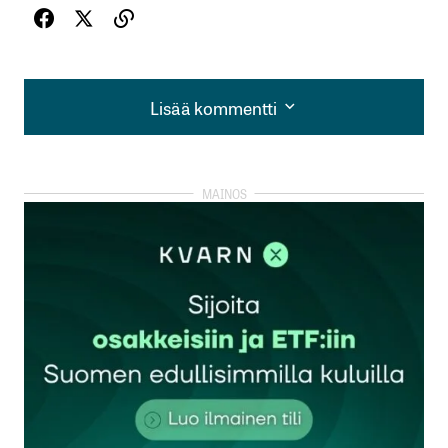
Lisää kommentti
Lisää kommentti
kirjautua
sisään
rekisteröityä
Sähköpostiosoitettasi ei julkaista.
Pakolliset
kentät on merkitty
*