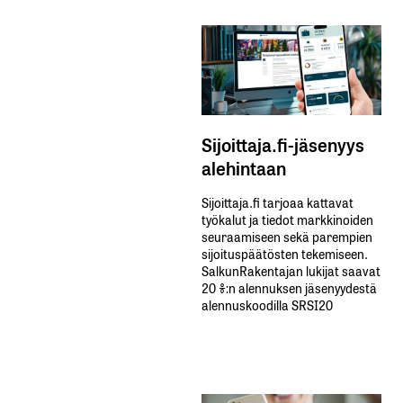
Sijoittaja.fi-jäsenyys
alehintaan
Sijoittaja.fi tarjoaa kattavat
työkalut ja tiedot markkinoiden
seuraamiseen sekä parempien
sijoituspäätösten tekemiseen.
SalkunRakentajan lukijat saavat
20 %:n alennuksen jäsenyydestä
alennuskoodilla SRSI20