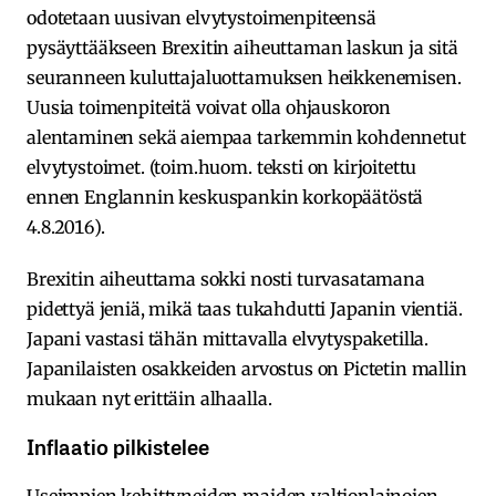
odotetaan uusivan elvytystoimenpiteensä
pysäyttääkseen Brexitin aiheuttaman laskun ja sitä
seuranneen kuluttajaluottamuksen heikkenemisen.
Uusia toimenpiteitä voivat olla ohjauskoron
alentaminen sekä aiempaa tarkemmin kohdennetut
elvytystoimet. (toim.huom. teksti on kirjoitettu
ennen Englannin keskuspankin korkopäätöstä
4.8.2016).
Brexitin aiheuttama sokki nosti turvasatamana
pidettyä jeniä, mikä taas tukahdutti Japanin vientiä.
Japani vastasi tähän mittavalla elvytyspaketilla.
Japanilaisten osakkeiden arvostus on Pictetin mallin
mukaan nyt erittäin alhaalla.
Inflaatio pilkistelee
Useimpien kehittyneiden maiden valtionlainojen