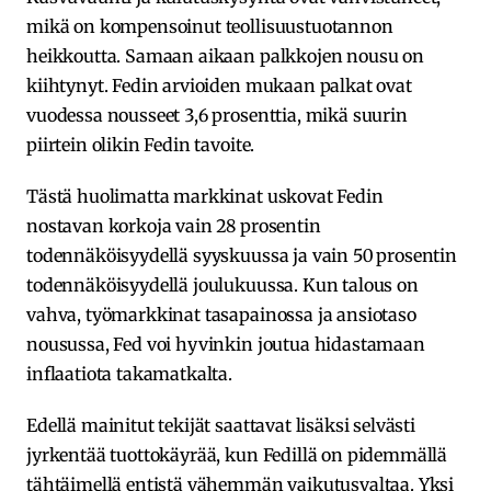
mikä on kompensoinut teollisuustuotannon
heikkoutta. Samaan aikaan palkkojen nousu on
kiihtynyt. Fedin arvioiden mukaan palkat ovat
vuodessa nousseet 3,6 prosenttia, mikä suurin
piirtein olikin Fedin tavoite.
Tästä huolimatta markkinat uskovat Fedin
nostavan korkoja vain 28 prosentin
todennäköisyydellä syyskuussa ja vain 50 prosentin
todennäköisyydellä joulukuussa. Kun talous on
vahva, työmarkkinat tasapainossa ja ansiotaso
nousussa, Fed voi hyvinkin joutua hidastamaan
inflaatiota takamatkalta.
Edellä mainitut tekijät saattavat lisäksi selvästi
jyrkentää tuottokäyrää, kun Fedillä on pidemmällä
tähtäimellä entistä vähemmän vaikutusvaltaa. Yksi