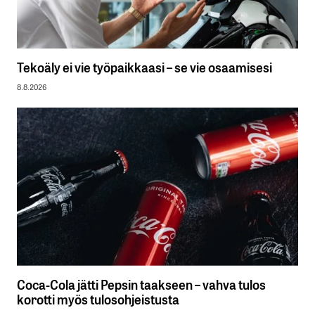
Tekoäly ei vie työpaikkaasi – se vie osaamisesi
8.8.2026
Coca-Cola jätti Pepsin taakseen – vahva tulos
korotti myös tulosohjeistusta