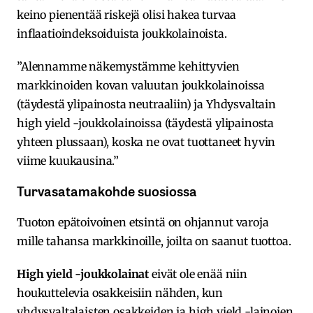
keino pienentää riskejä olisi hakea turvaa
inflaatioindeksoiduista joukkolainoista.
”Alennamme näkemystämme kehittyvien
markkinoiden kovan valuutan joukkolainoissa
(täydestä ylipainosta neutraaliin) ja Yhdysvaltain
high yield -joukkolainoissa (täydestä ylipainosta
yhteen plussaan), koska ne ovat tuottaneet hyvin
viime kuukausina.”
Turvasatamakohde suosiossa
Tuoton epätoivoinen etsintä on ohjannut varoja
mille tahansa markkinoille, joilta on saanut tuottoa.
High yield -joukkolainat
eivät ole enää niin
houkuttelevia osakkeisiin nähden, kun
yhdysvaltalaisten osakkeiden ja high yield -lainojen