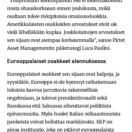
”Yhdysvaltain keskuspankki Fed ei todennäköisesti
nosta ohauskorkoaan ennen joulukuuta, mikä
osaltaan tukee riskipitoisia omaisuusluokkia.
Amerikkalaisten osakkeiden arvostukset eivät ole
vielä lähelläkään kuplaa. Joukkolainojen arvostukset
sen sijaan ovat aiempaa korkeammalla”, sanoo Pictet
Asset Managementin päästrategi Luca Paolini.
Eurooppalaiset osakkeet alennuksessa
Eurooppalaiset osakkeet sen sijaan ovat halpoja, ja
syystäkin. Eurooppa ei ole kyennyt ratkaisemaan
lukuisia kasvua jarruttavia rakenteellisia
ongelmiaan, ja tulevat presidentinvaalit sekä
Ranskassa että Saksassa aiheuttavat poliittista
epävarmuutta. Myös huolet Italian velkaantuneista
pankeista voivat heiluttaa markkinoita. EKP on
ainoa instituutio, joka on pitänyt eurooppalaista