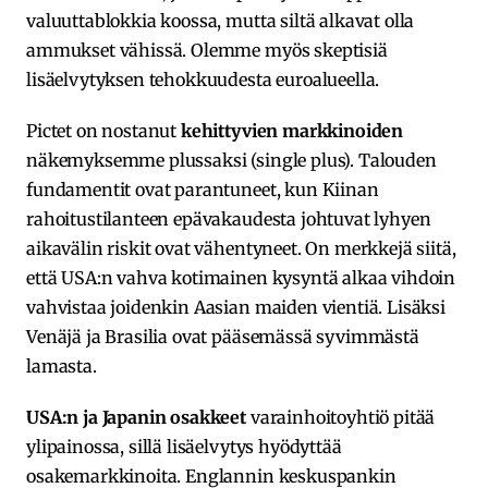
valuuttablokkia koossa, mutta siltä alkavat olla
ammukset vähissä. Olemme myös skeptisiä
lisäelvytyksen tehokkuudesta euroalueella.
Pictet on nostanut
kehittyvien markkinoiden
näkemyksemme plussaksi (single plus). Talouden
fundamentit ovat parantuneet, kun Kiinan
rahoitustilanteen epävakaudesta johtuvat lyhyen
aikavälin riskit ovat vähentyneet. On merkkejä siitä,
että USA:n vahva kotimainen kysyntä alkaa vihdoin
vahvistaa joidenkin Aasian maiden vientiä. Lisäksi
Venäjä ja Brasilia ovat pääsemässä syvimmästä
lamasta.
USA:n ja Japanin osakkeet
varainhoitoyhtiö pitää
ylipainossa, sillä lisäelvytys hyödyttää
osakemarkkinoita. Englannin keskuspankin