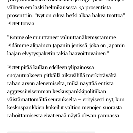
välinen ero laski helmikuisesta 3,7 prosentista
prosenttiin. ”Nyt on oikea hetki alkaa hakea tuottoa”,
Pictet toteaa.
”Emme ole muuttaneet valuuttanäkemystämme.
Pidämme alipainon Japanin jenissä, joka on Japanin
laajan elvytyspaketin takia haavoittuvainen.”
Pictet pitää
kullan
edelleen ylipainossa
suojautuakseen pitkällä aikavälillä merkittävältä
rahan arvon alenemiselta, mikä näyttää entista
aggressiivisemman keskuspankkipolitiikan
väistämättömältä seuraukselta – erityisesti nyt, kun
keskuspankkien kokeilut valtion menojen suorasta
rahoittamisesta eivät enää näytä olevan pannassa.