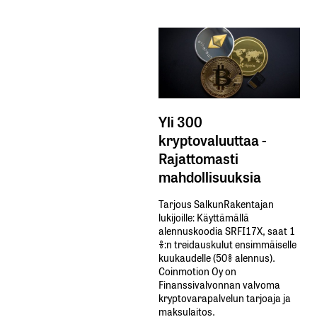
Yli 300
kryptovaluuttaa -
Rajattomasti
mahdollisuuksia
Tarjous SalkunRakentajan
lukijoille: Käyttämällä​ ​
alennuskoodia​ ​SRFI17X,​ ​saat​ ​1
%:n treidauskulut​ ​ensimmäiselle​ ​
kuukaudelle​ ​(50%​ ​alennus).
Coinmotion Oy on
Finanssivalvonnan valvoma
kryptovarapalvelun tarjoaja ja
maksulaitos.