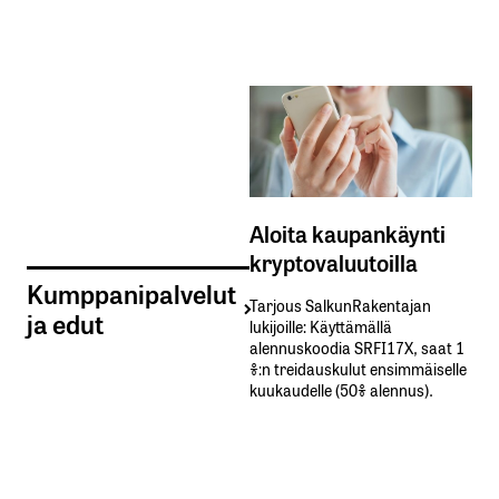
Aloita kaupankäynti
kryptovaluutoilla
Kumppanipalvelut
Tarjous SalkunRakentajan
ja edut
lukijoille: Käyttämällä​ ​
alennuskoodia​ ​SRFI17X,​ ​saat​ ​1
%:n treidauskulut​ ​ensimmäiselle​ ​
kuukaudelle​ ​(50%​ ​alennus).