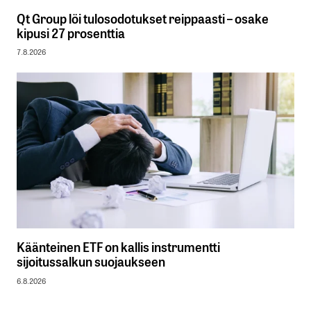
Qt Group löi tulosodotukset reippaasti – osake
kipusi 27 prosenttia
7.8.2026
Käänteinen ETF on kallis instrumentti
sijoitussalkun suojaukseen
6.8.2026