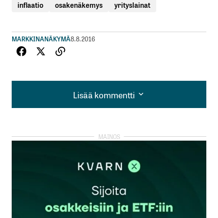
inflaatio
osakenäkemys
yrityslainat
MARKKINANÄKYMÄ
8.8.2016
Lisää kommentti
Lisää kommentti
kirjautua
sisään
rekisteröityä