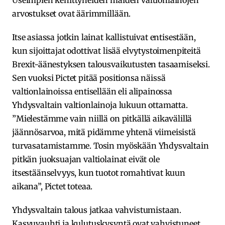
arvostukset ovat äärimmillään.
Itse asiassa jotkin lainat kallistuivat entisestään,
kun sijoittajat odottivat lisää elvytystoimenpiteitä
Brexit-äänestyksen talousvaikutusten tasaamiseksi.
Sen vuoksi Pictet pitää positionsa näissä
valtionlainoissa entisellään eli alipainossa
Yhdysvaltain valtionlainoja lukuun ottamatta.
”Mielestämme vain niillä on pitkällä aikavälillä
jäännösarvoa, mitä pidämme yhtenä viimeisistä
turvasatamistamme. Tosin myöskään Yhdysvaltain
pitkän juoksuajan valtiolainat eivät ole
itsestäänselvyys, kun tuotot romahtivat kuun
aikana”, Pictet toteaa.
Yhdysvaltain talous jatkaa vahvistumistaan.
Kasvuvauhti ja kulutuskysyntä ovat vahvistuneet,