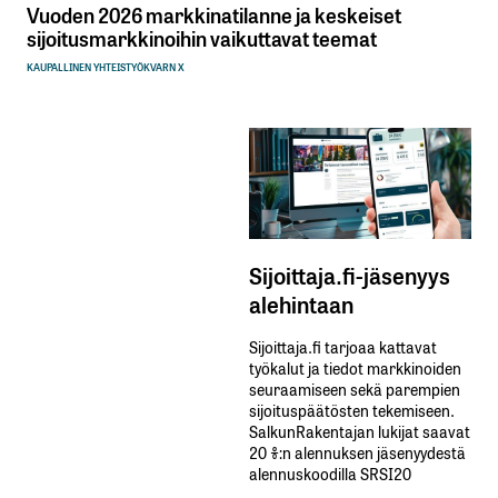
Vuoden 2026 markkinatilanne ja keskeiset
sijoitusmarkkinoihin vaikuttavat teemat
KAUPALLINEN YHTEISTYÖ
KVARN X
Sijoittaja.fi-jäsenyys
alehintaan
Sijoittaja.fi tarjoaa kattavat
työkalut ja tiedot markkinoiden
seuraamiseen sekä parempien
sijoituspäätösten tekemiseen.
SalkunRakentajan lukijat saavat
20 %:n alennuksen jäsenyydestä
alennuskoodilla SRSI20