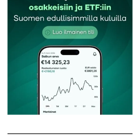
Sähköpostiosoitettasi ei julkaista.
Pakolliset
kentät on merkitty
*
Kommentti
*
Nimesi tai nimimerkkisi
*
Sähköpostiosoitteesi
*
Tilaa SalkunRakentajan uutiskirje