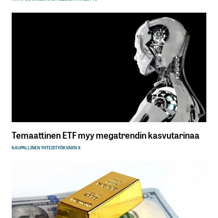
Temaattinen ETF myy megatrendin kasvutarinaa
KAUPALLINEN YHTEISTYÖ
KVARN X