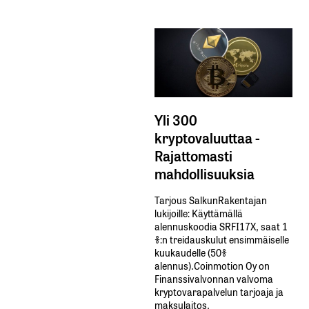
Yli 300
kryptovaluuttaa -
Rajattomasti
mahdollisuuksia
Tarjous SalkunRakentajan
lukijoille: Käyttämällä​ ​
alennuskoodia​ ​SRFI17X,​ ​saat​ ​1
%:n treidauskulut​ ​ensimmäiselle​ ​
kuukaudelle​ ​(50%​ ​
alennus).Coinmotion Oy on
Finanssivalvonnan valvoma
kryptovarapalvelun tarjoaja ja
maksulaitos.