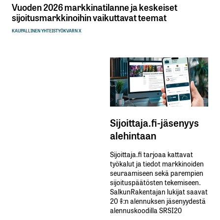
Vuoden 2026 markkinatilanne ja keskeiset
sijoitusmarkkinoihin vaikuttavat teemat
KAUPALLINEN YHTEISTYÖ
KVARN X
Sijoittaja.fi-jäsenyys
alehintaan
Sijoittaja.fi tarjoaa kattavat
työkalut ja tiedot markkinoiden
seuraamiseen sekä parempien
sijoituspäätösten tekemiseen.
SalkunRakentajan lukijat saavat
20 %:n alennuksen jäsenyydestä
alennuskoodilla SRSI20