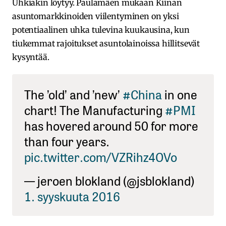
Uhkiakin löytyy. Paulamäen mukaan Kiinan
asuntomarkkinoiden viilentyminen on yksi
potentiaalinen uhka tulevina kuukausina, kun
tiukemmat rajoitukset asuntolainoissa hillitsevät
kysyntää.
The ’old’ and ’new’
#China
in one
chart! The Manufacturing
#PMI
has hovered around 50 for more
than four years.
pic.twitter.com/VZRihz4OVo
— jeroen blokland (@jsblokland)
1. syyskuuta 2016