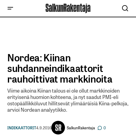
Nordea: Kiinan
suhdanneindikaattorit
rauhoittivat markkinoita
Viime aikoina Kiinan talous ei ole ollut markkinoiden
erityisenä huomion kohteena, ja nyt saadut PMI-eli
ostopäällikköluvut hillitsevät ylimääräisiä Kiina-pelkoja,
arvioi Nordean analyytikko.
SalkunRakentaja
INDIKAATTORIT
4.9.2016
0