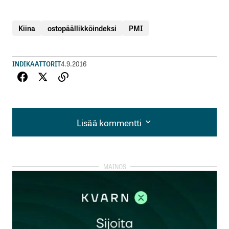
Kiina
ostopäällikköindeksi
PMI
INDIKAATTORIT
4.9.2016
Lisää kommentti
Lisää kommentti
kirjautua
sisään
rekisteröityä