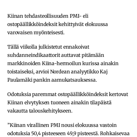
Kiinan tehdasteollisuuden PMI- eli
ostopäällikköindeksit kehittyivät elokuussa
varovaisen myönteisesti.
Tällä viikolla julkistetut ennakoivat
suhdanneindikaattorit auttavat pitämään
markkinoiden Kiina-hermoilun kurissa ainakin
toistaiseksi, arvioi Nordean analyytikko Kaj
Paulamäki pankin aamukatsauksessa.
Odotuksia paremmat ostopäällikköindeksit kertovat
Kiinan elvytyksen tuoneen ainakin tilapäistä
vakautta talouskehitykseen.
”Kiinan virallinen PMI nousi elokuussa vastoin
odotuksia 50,4 pisteeseen 49,9 pisteestä. Rohkaisevaa