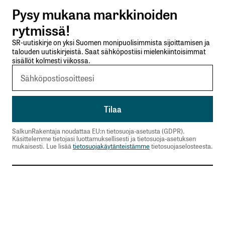
Pysy mukana markkinoiden
Lähetä kommentti
rytmissä!
SR-uutiskirje on yksi Suomen monipuolisimmista sijoittamisen ja
talouden uutiskirjeistä. Saat sähköpostiisi mielenkiintoisimmat
sisällöt kolmesti viikossa.
SalkunRakentaja noudattaa EU:n tietosuoja-asetusta (GDPR).
Käsittelemme tietojasi luottamuksellisesti ja tietosuoja-asetuksen
mukaisesti. Lue lisää
tietosuojakäytänteistämme
tietosuojaselosteesta.