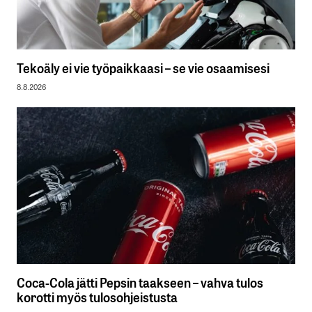
Tekoäly ei vie työpaikkaasi – se vie osaamisesi
8.8.2026
Coca-Cola jätti Pepsin taakseen – vahva tulos
korotti myös tulosohjeistusta