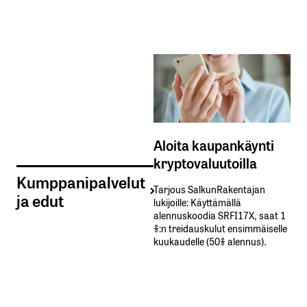
Aloita kaupankäynti
kryptovaluutoilla
Kumppanipalvelut
Tarjous SalkunRakentajan
ja edut
lukijoille: Käyttämällä​ ​
alennuskoodia​ ​SRFI17X,​ ​saat​ ​1
%:n treidauskulut​ ​ensimmäiselle​ ​
kuukaudelle​ ​(50%​ ​alennus).