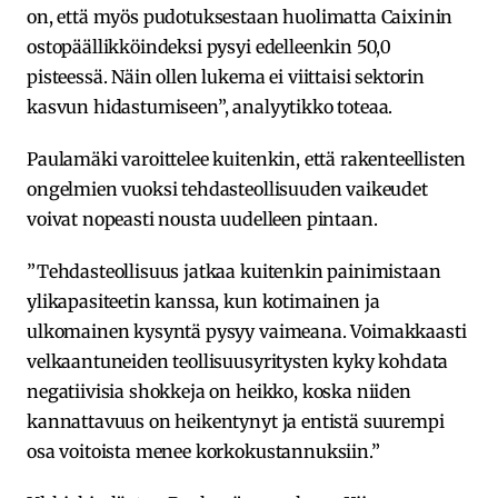
on, että myös pudotuksestaan huolimatta Caixinin
ostopäällikköindeksi pysyi edelleenkin 50,0
pisteessä. Näin ollen lukema ei viittaisi sektorin
kasvun hidastumiseen”, analyytikko toteaa.
Paulamäki varoittelee kuitenkin, että rakenteellisten
ongelmien vuoksi tehdasteollisuuden vaikeudet
voivat nopeasti nousta uudelleen pintaan.
”Tehdasteollisuus jatkaa kuitenkin painimistaan
ylikapasiteetin kanssa, kun kotimainen ja
ulkomainen kysyntä pysyy vaimeana. Voimakkaasti
velkaantuneiden teollisuusyritysten kyky kohdata
negatiivisia shokkeja on heikko, koska niiden
kannattavuus on heikentynyt ja entistä suurempi
osa voitoista menee korkokustannuksiin.”