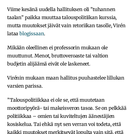
Viime kesänä uudella hallituksen oli ”tuhannen
taalan” paikka muuttaa talouspolitiikan kurssia,
mutta muutokset jäivät vain retoriikan tasolle, Virén
lataa
blogissaan
.
Mikään oleellinen ei professorin mukaan ole
muuttunut. Menot, bruttoveroaste tai valtion
budjetin alijäämä eivät ole laskeneet.
Virénin mukaan maan hallitus puuhastelee lillukan
varsien parissa.
”Talouspolitiikkaa ei ole se, että muutetaan
moottoripyörä- tai makeisveron tasoa. Se on pelkkää
politiikkaa – omien tai kuviteltujen äänestäjien
kosiskelua. Tai ehkä nyt sen verran voi todeta, että
kaikki muutokset merkitsevät lopulta vain sitä, että