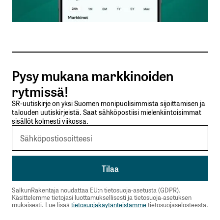
Sähköpostiosoitteesi
*
Tilaa SalkunRakentajan uutiskirje
Pysy mukana markkinoiden
Lähetä kommentti
rytmissä!
SR-uutiskirje on yksi Suomen monipuolisimmista sijoittamisen ja
talouden uutiskirjeistä. Saat sähköpostiisi mielenkiintoisimmat
sisällöt kolmesti viikossa.
SalkunRakentaja noudattaa EU:n tietosuoja-asetusta (GDPR).
Käsittelemme tietojasi luottamuksellisesti ja tietosuoja-asetuksen
mukaisesti. Lue lisää
tietosuojakäytänteistämme
tietosuojaselosteesta.