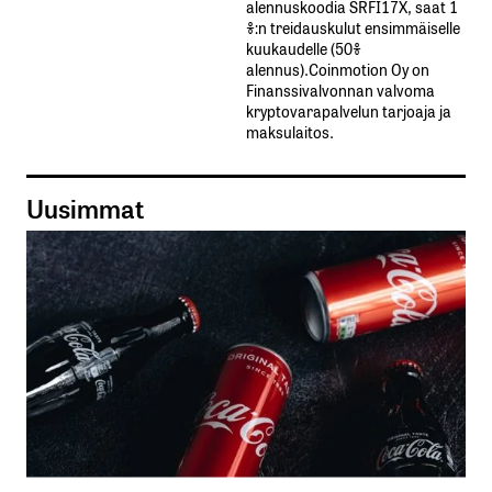
alennuskoodia​ ​SRFI17X,​ ​saat​ ​1
%:n treidauskulut​ ​ensimmäiselle​ ​
kuukaudelle​ ​(50%​ ​
alennus).Coinmotion Oy on
Finanssivalvonnan valvoma
kryptovarapalvelun tarjoaja ja
maksulaitos.
Uusimmat