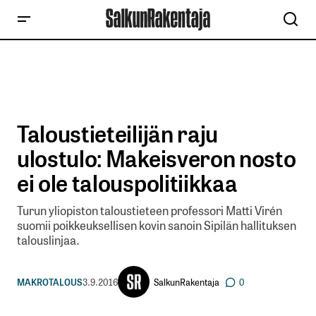
Taloustieteilijän raju
ulostulo: Makeisveron nosto
ei ole talouspolitiikkaa
Turun yliopiston taloustieteen professori Matti Virén
suomii poikkeuksellisen kovin sanoin Sipilän hallituksen
talouslinjaa.
SalkunRakentaja
MAKROTALOUS
3.9.2016
0