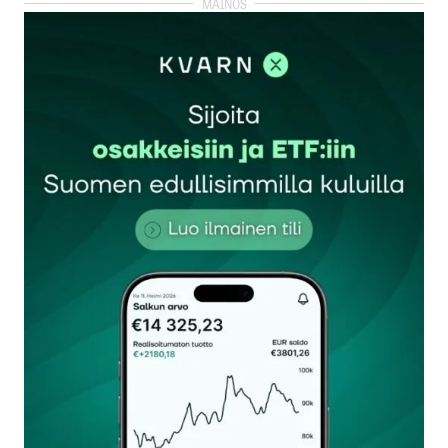
kirjautua
sisään
rekisteröityä
Sähköpostiosoitettasi ei julkaista.
Pakolliset
kentät on merkitty
*
Kommentti
*
Nimesi tai nimimerkkisi
*