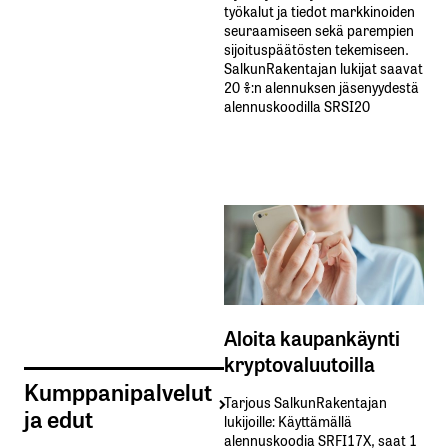
työkalut ja tiedot markkinoiden
seuraamiseen sekä parempien
sijoituspäätösten tekemiseen.
SalkunRakentajan lukijat saavat
20 %:n alennuksen jäsenyydestä
alennuskoodilla SRSI20
Aloita kaupankäynti
kryptovaluutoilla
Kumppanipalvelut
Tarjous SalkunRakentajan
ja edut
lukijoille: Käyttämällä​ ​
alennuskoodia​ ​SRFI17X,​ ​saat​ ​1