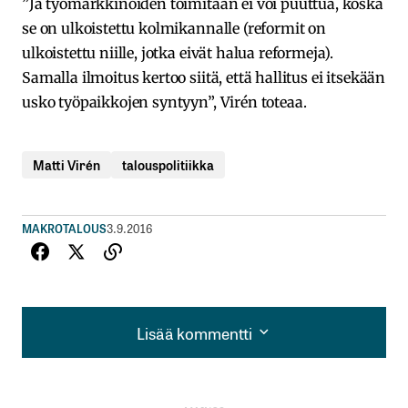
”Ja työmarkkinoiden toimitaan ei voi puuttua, koska
se on ulkoistettu kolmikannalle (reformit on
ulkoistettu niille, jotka eivät halua reformeja).
Samalla ilmoitus kertoo siitä, että hallitus ei itsekään
usko työpaikkojen syntyyn”, Virén toteaa.
Matti Virén
talouspolitiikka
MAKROTALOUS
3.9.2016
Lisää kommentti
Lisää kommentti