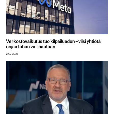
Verkostovaikutus tuo kilpailuedun – viisi yhtiötä
nojaa tähän vallihautaan
27.7.2026