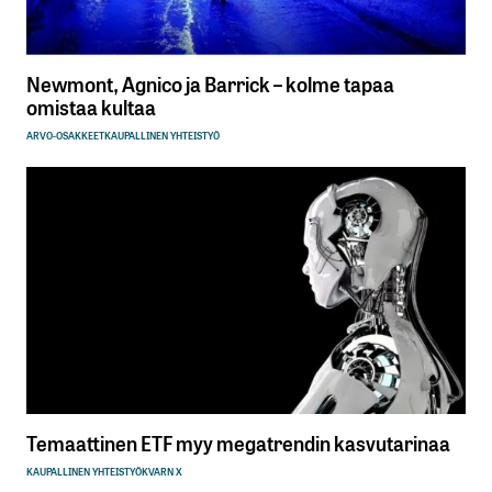
Newmont, Agnico ja Barrick – kolme tapaa
omistaa kultaa
ARVO-OSAKKEET
KAUPALLINEN YHTEISTYÖ
Temaattinen ETF myy megatrendin kasvutarinaa
KAUPALLINEN YHTEISTYÖ
KVARN X