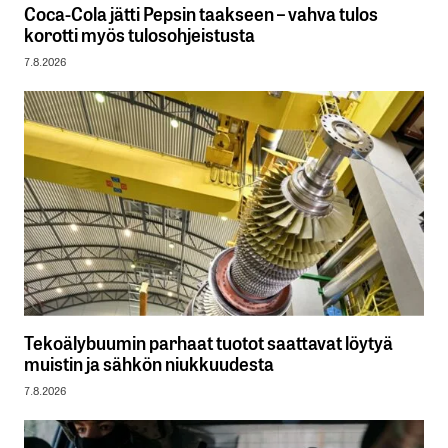
Coca-Cola jätti Pepsin taakseen – vahva tulos
korotti myös tulosohjeistusta
7.8.2026
Tekoälybuumin parhaat tuotot saattavat löytyä
muistin ja sähkön niukkuudesta
7.8.2026