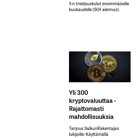
%:n treidauskulut​ ​ensimmäiselle​ ​
kuukaudelle​ ​(50%​ ​alennus).
Yli 300
kryptovaluuttaa -
Rajattomasti
mahdollisuuksia
Tarjous SalkunRakentajan
lukijoille: Käyttämällä​ ​