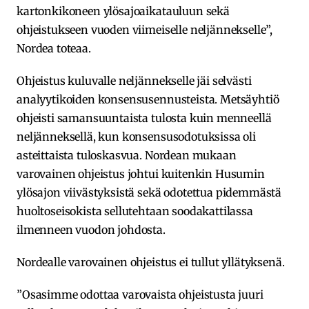
kartonkikoneen ylösajoaikatauluun sekä
ohjeistukseen vuoden viimeiselle neljännekselle”,
Nordea toteaa.
Ohjeistus kuluvalle neljännekselle jäi selvästi
analyytikoiden konsensusennusteista. Metsäyhtiö
ohjeisti samansuuntaista tulosta kuin menneellä
neljänneksellä, kun konsensusodotuksissa oli
asteittaista tuloskasvua. Nordean mukaan
varovainen ohjeistus johtui kuitenkin Husumin
ylösajon viivästyksistä sekä odotettua pidemmästä
huoltoseisokista sellutehtaan soodakattilassa
ilmenneen vuodon johdosta.
Nordealle varovainen ohjeistus ei tullut yllätyksenä.
”Osasimme odottaa varovaista ohjeistusta juuri