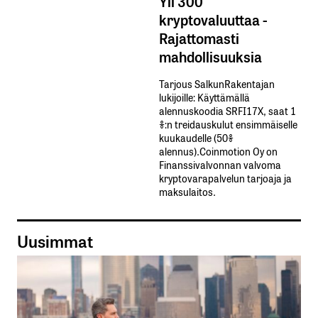
Yli 300
kryptovaluuttaa -
Rajattomasti
mahdollisuuksia
Tarjous SalkunRakentajan
lukijoille: Käyttämällä​ ​
alennuskoodia​ ​SRFI17X,​ ​saat​ ​1
%:n treidauskulut​ ​ensimmäiselle​ ​
kuukaudelle​ ​(50%​ ​
alennus).Coinmotion Oy on
Finanssivalvonnan valvoma
kryptovarapalvelun tarjoaja ja
maksulaitos.
Uusimmat