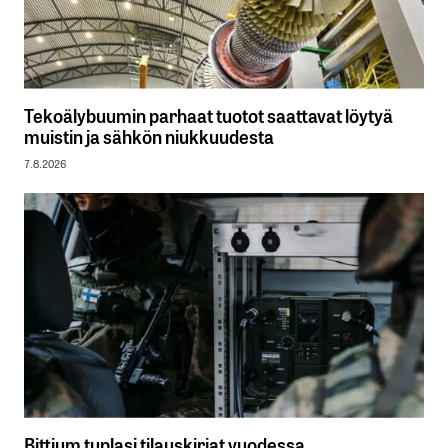
Tekoälybuumin parhaat tuotot saattavat löytyä
muistin ja sähkön niukkuudesta
7.8.2026
Bittium tuplasi tilauskirjat vuodessa