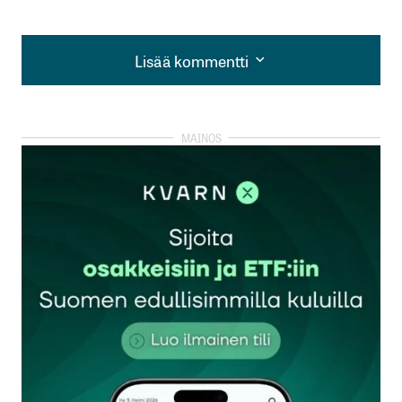
Lisää kommentti
Lisää kommentti
kirjautua
sisään
rekisteröityä
Sähköpostiosoitettasi ei julkaista.
Pakolliset
kentät on merkitty
*
Kommentti
*