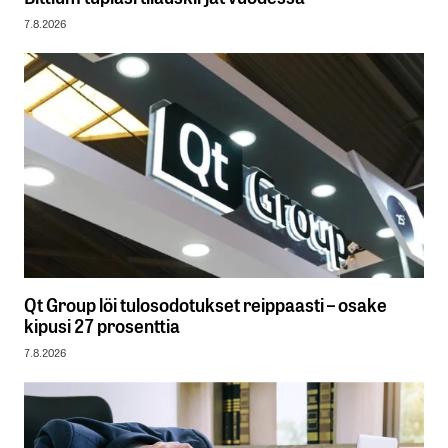
7.8.2026
Qt Group löi tulosodotukset reippaasti – osake
kipusi 27 prosenttia
7.8.2026