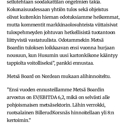
sellutehtaan soodakattilan ongelmien takia.
Kokonaisuudessaan yhtiön tulos sekä ohjeistus
olivat kuitenkin hieman odotuksiamme heikommat,
mutta kommentit markkinaolosuhteista viittaisivat
tulospehmeyden johtuvan hetkellisistä tuotantoon
liittyvistä vastatuulista. Odotammekin Metsä
Boardin tuloksen loikkaavan ensi vuonna hurjaan
nousuun, kun Husumin uusi kartonkikone kääntyy
tappiolta voitolliseksi”, pankki ennustaa.
Metsä Board on Nordean mukaan alihinnoiteltu.
”Ensi vuoden ennusteillamme Metsä Boardin
arvostus on EV/EBITDA 6,2, mikä on selvästi alle
pohjoismaisen metsäsektorin. Lähin verrokki,
ruotsalainen BillerudKorsnäs hinnoitellaan yli 8:n
kertoimin.”