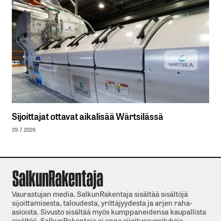
Sijoittajat ottavat aikalisää Wärtsilässä
29.7.2026
Vaurastujan media. SalkunRakentaja sisältää sisältöjä
sijoittamisesta, taloudesta, yrittäjyydesta ja arjen raha-
asioista. Sivusto sisältää myös kumppaneidensa kaupallista
sisältöä. SalkunRakentaja ei anna sijoitussuosituksia.