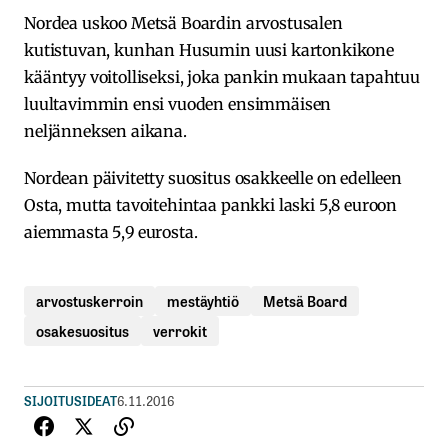
Nordea uskoo Metsä Boardin arvostusalen
kutistuvan, kunhan Husumin uusi kartonkikone
kääntyy voitolliseksi, joka pankin mukaan tapahtuu
luultavimmin ensi vuoden ensimmäisen
neljänneksen aikana.
Nordean päivitetty suositus osakkeelle on edelleen
Osta, mutta tavoitehintaa pankki laski 5,8 euroon
aiemmasta 5,9 eurosta.
arvostuskerroin
mestäyhtiö
Metsä Board
osakesuositus
verrokit
SIJOITUSIDEAT
6.11.2016