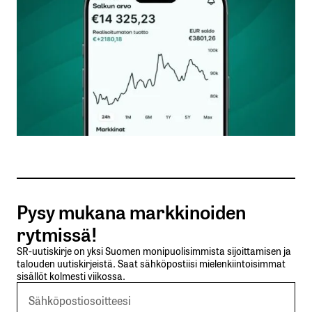
Nimesi tai nimimerkkisi
*
Sähköpostiosoitteesi
*
Tilaa SalkunRakentajan uutiskirje
Pysy mukana markkinoiden
Lähetä kommentti
rytmissä!
SR-uutiskirje on yksi Suomen monipuolisimmista sijoittamisen ja
talouden uutiskirjeistä. Saat sähköpostiisi mielenkiintoisimmat
sisällöt kolmesti viikossa.