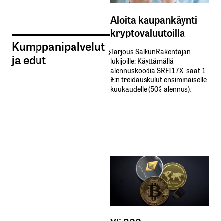
Aloita kaupankäynti
kryptovaluutoilla
Kumppanipalvelut
Tarjous SalkunRakentajan
ja edut
lukijoille: Käyttämällä​ ​
alennuskoodia​ ​SRFI17X,​ ​saat​ ​1
%:n treidauskulut​ ​ensimmäiselle​ ​
kuukaudelle​ ​(50%​ ​alennus).