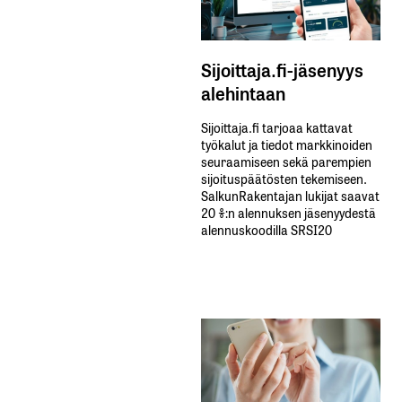
Sijoittaja.fi-jäsenyys
alehintaan
Sijoittaja.fi tarjoaa kattavat
työkalut ja tiedot markkinoiden
seuraamiseen sekä parempien
sijoituspäätösten tekemiseen.
SalkunRakentajan lukijat saavat
20 %:n alennuksen jäsenyydestä
alennuskoodilla SRSI20