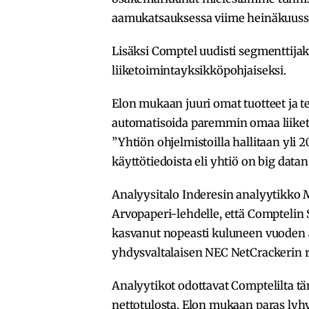
aamukatsauksessa viime heinäkuuss
Lisäksi Comptel uudisti segmenttij
liiketoimintayksikköpohjaiseksi.
Elon mukaan juuri omat tuotteet ja t
automatisoida paremmin omaa liiketo
”Yhtiön ohjelmistoilla hallitaan yli 
käyttötiedoista eli yhtiö on big datan 
Analyysitalo Inderesin analyytikko 
Arvopaperi-lehdelle, että Comptelin 
kasvanut nopeasti kuluneen vuoden a
yhdysvaltalaisen NEC NetCrackerin 
Analyytikot odottavat Comptelilta t
nettotulosta. Elon mukaan paras lyh