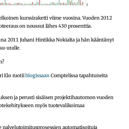
lkoinen kurssiraketti viime vuosina. Vuoden 2012
teeraus on noussut lähes 430 prosenttia.
nna 2011 Juhani Hintikka Nokialta ja hän kääntänyt
u-uralle.
n?
 Elo ruotii
blogissaan
Comptelissa tapahtuneita
tuksen ja perusti sisäisen projektihautomon vuoden
uotekehitykseen myös tuotevalikoimaa
le palvelutoimitusprosessien automatisoituja