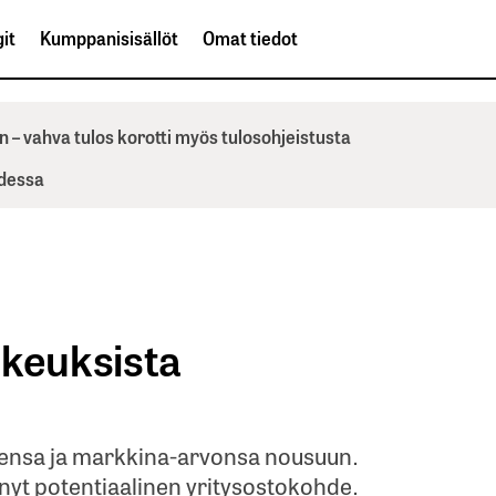
it
Kumppanisisällöt
Omat tiedot
n – vahva tulos korotti myös tulosohjeistusta
odessa
ikeuksista
ensa ja markkina-arvonsa nousuun.
nyt potentiaalinen yritysostokohde.