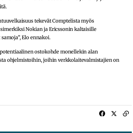
tä.
ohtuuvelkaisuus tekevät Comptelista myös
imerkiksi Nokian ja Ericssonin kaltaisille
 samoja”, Elo ennakoi.
otentiaalinen ostokohde monellekin alan
eista ohjelmistoihin, joihin verkkolaitevalmistajien on