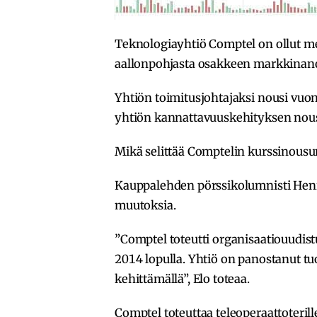
Teknologiayhtiö Comptel on ollut me
aallonpohjasta osakkeen markkinano
Yhtiön toimitusjohtajaksi nousi vuo
yhtiön kannattavuuskehityksen nous
Mikä selittää Comptelin kurssinousu
Kauppalehden pörssikolumnisti Henri
muutoksia.
”Comptel toteutti organisaatiouudis
2014 lopulla. Yhtiö on panostanut t
kehittämällä”, Elo toteaa.
Comptel toteuttaa teleoperaattoteril