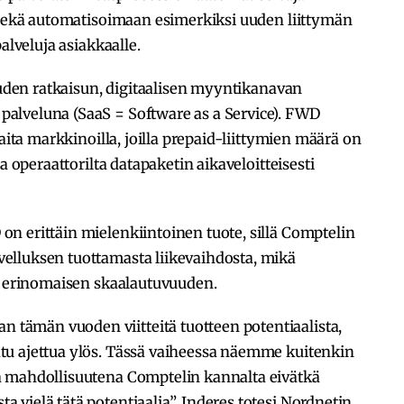
a sekä automatisoimaan esimerkiksi uuden liittymän
alveluja asiakkaalle.
 uuden ratkaisun, digitaalisen myyntikanavan
palveluna (SaaS = Software as a Service). FWD
kaita markkinoilla, joilla prepaid-liittymien määrä on
a operaattorilta datapaketin aikaveloitteisesti
n erittäin mielenkiintoinen tuote, sillä Comptelin
elluksen tuottamasta liikevaihdosta, mikä
le erinomaisen skaalautuvuuden.
ämän vuoden viitteitä tuotteen potentiaalista,
tu ajettua ylös. Tässä vaiheessa näemme kuitenkin
a mahdollisuutena Comptelin kannalta eivätkä
vielä tätä potentiaalia”, Inderes totesi Nordnetin