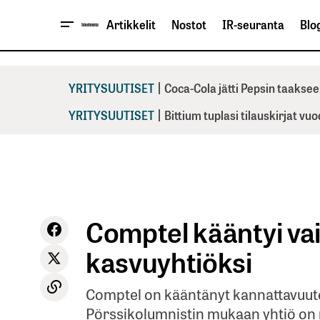
Artikkelit
Nostot
IR-seuranta
Blog
|
YRITYSUUTISET
Coca-Cola jätti Pepsin taaksee
|
YRITYSUUTISET
Bittium tuplasi tilauskirjat vu
Comptel kääntyi va
kasvuyhtiöksi
Comptel on kääntänyt kannattavuut
Pörssikolumnistin mukaan yhtiö on 