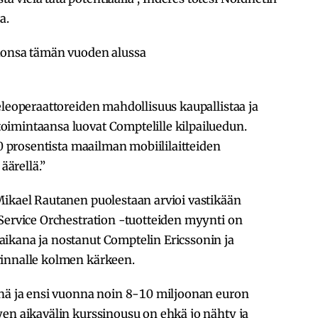
a.
akonsa tämän vuoden alussa
eleoperaattoreiden mahdollisuus kaupallistaa ja
imintaansa luovat Comptelille kilpailuedun.
20 prosentista maailman mobiililaitteiden
äärellä.”
Mikael Rautanen puolestaan arvioi vastikään
Service Orchestration -tuotteiden myynti on
ikana ja nostanut Comptelin Ericssonin ja
rinnalle kolmen kärkeen.
änä ja ensi vuonna noin 8-10 miljoonan euron
yen aikavälin kurssinousu on ehkä jo nähty ja