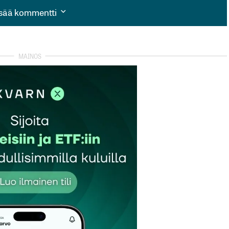
isää kommentti
isää kommentti
autua sisään
rekisteröityä
et kentät on merkitty
*
Sähköpostiosoitteesi
*