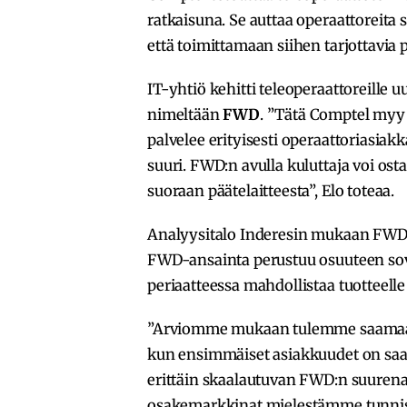
ratkaisuna. Se auttaa operaattoreit
että toimittamaan siihen tarjottavia p
IT-yhtiö kehitti teleoperaattoreille
nimeltään
FWD
. ”Tätä Comptel myy 
palvelee erityisesti operaattoriasiak
suuri. FWD:n avulla kuluttaja voi osta
suoraan päätelaitteesta”, Elo toteaa.
Analyysitalo Inderesin mukaan FWD o
FWD-ansainta perustuu osuuteen sov
periaatteessa mahdollistaa tuotteel
”Arviomme mukaan tulemme saamaan t
kun ensimmäiset asiakkuudet on saa
erittäin skaalautuvan FWD:n suuren
osakemarkkinat mielestämme tunnista 