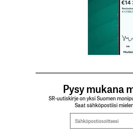
Tilaa SalkunRakentajan uutiskirje
Lähetä kommentti
Pysy mukana m
SR-uutiskirje on yksi Suomen monipuo
Saat sähköpostiisi mielen