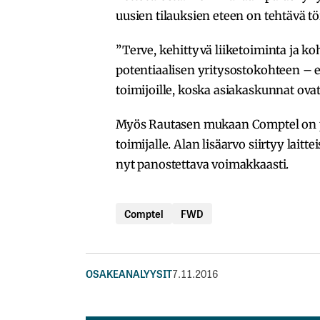
uusien tilauksien eteen on tehtävä töi
”Terve, kehittyvä liiketoiminta ja k
potentiaalisen yritysostokohteen – es
toimijoille, koska asiakaskunnat ovat
Myös Rautasen mukaan Comptel on p
toimijalle. Alan lisäarvo siirtyy laitt
nyt panostettava voimakkaasti.
Comptel
FWD
OSAKEANALYYSIT
7.11.2016