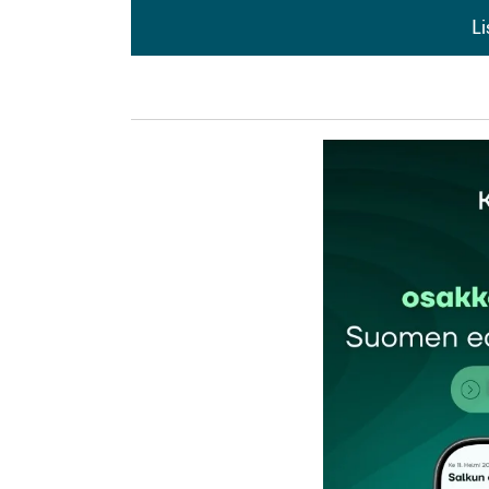
L
L
kirj
Sähköpostiosoitettasi ei julkaista.
Pakollis
Kommentti
*
Nimesi tai nimimerkkisi
*