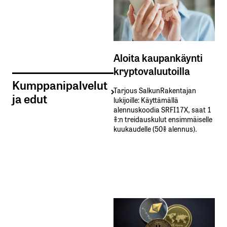
Aloita kaupankäynti
kryptovaluutoilla
Kumppanipalvelut
Tarjous SalkunRakentajan
ja edut
lukijoille: Käyttämällä​ ​
alennuskoodia​ ​SRFI17X,​ ​saat​ ​1
%:n treidauskulut​ ​ensimmäiselle​ ​
kuukaudelle​ ​(50%​ ​alennus).