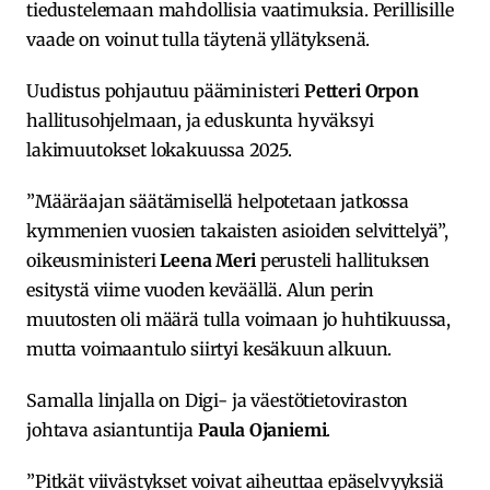
tiedustelemaan mahdollisia vaatimuksia. Perillisille
vaade on voinut tulla täytenä yllätyksenä.
Uudistus pohjautuu pääministeri
Petteri Orpon
hallitusohjelmaan, ja eduskunta hyväksyi
lakimuutokset lokakuussa 2025.
”Määräajan säätämisellä helpotetaan jatkossa
kymmenien vuosien takaisten asioiden selvittelyä”,
oikeusministeri
Leena Meri
perusteli hallituksen
esitystä viime vuoden keväällä. Alun perin
muutosten oli määrä tulla voimaan jo huhtikuussa,
mutta voimaantulo siirtyi kesäkuun alkuun.
Samalla linjalla on Digi- ja väestötietoviraston
johtava asiantuntija
Paula Ojaniemi
.
”Pitkät viivästykset voivat aiheuttaa epäselvyyksiä