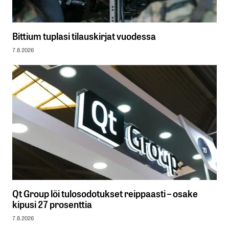
Bittium tuplasi tilauskirjat vuodessa
7.8.2026
Qt Group löi tulosodotukset reippaasti – osake
kipusi 27 prosenttia
7.8.2026