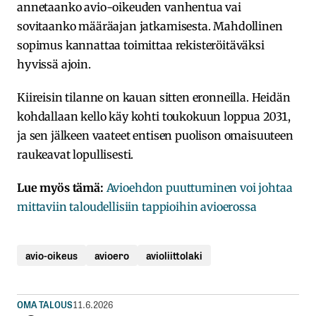
annetaanko avio-oikeuden vanhentua vai
sovitaanko määräajan jatkamisesta. Mahdollinen
sopimus kannattaa toimittaa rekisteröitäväksi
hyvissä ajoin.
Kiireisin tilanne on kauan sitten eronneilla. Heidän
kohdallaan kello käy kohti toukokuun loppua 2031,
ja sen jälkeen vaateet entisen puolison omaisuuteen
raukeavat lopullisesti.
Lue myös tämä:
Avioehdon puuttuminen voi johtaa
mittaviin taloudellisiin tappioihin avioerossa
avio-oikeus
avioero
avioliittolaki
OMA TALOUS
11.6.2026