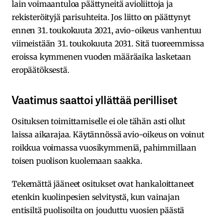
lain voimaantuloa päättyneitä avioliittoja ja
rekisteröityjä parisuhteita. Jos liitto on päättynyt
ennen 31. toukokuuta 2021, avio-oikeus vanhentuu
viimeistään 31. toukokuuta 2031. Sitä tuoreemmissa
eroissa kymmenen vuoden määräaika lasketaan
eropäätöksestä.
Vaatimus saattoi yllättää perilliset
Osituksen toimittamiselle ei ole tähän asti ollut
laissa aikarajaa. Käytännössä avio-oikeus on voinut
roikkua voimassa vuosikymmeniä, pahimmillaan
toisen puolison kuolemaan saakka.
Tekemättä jääneet ositukset ovat hankaloittaneet
etenkin kuolinpesien selvitystä, kun vainajan
entisiltä puolisoilta on jouduttu vuosien päästä