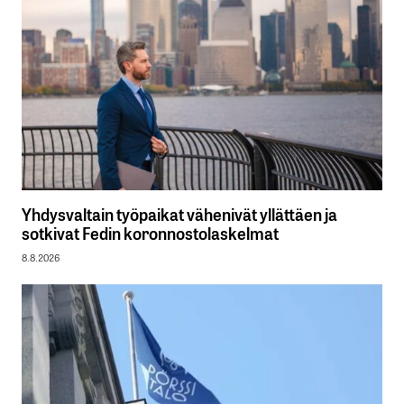
Yhdysvaltain työpaikat vähenivät yllättäen ja
sotkivat Fedin koronnostolaskelmat
8.8.2026