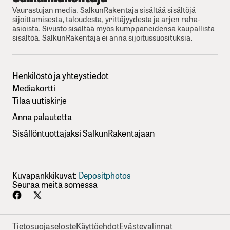
Vaurastujan media. SalkunRakentaja sisältää sisältöjä
sijoittamisesta, taloudesta, yrittäjyydesta ja arjen raha-
asioista. Sivusto sisältää myös kumppaneidensa kaupallista
sisältöä. SalkunRakentaja ei anna sijoitussuosituksia.
Henkilöstö ja yhteystiedot
Mediakortti
Tilaa uutiskirje
Anna palautetta
Sisällöntuottajaksi SalkunRakentajaan
Kuvapankkikuvat:
Depositphotos
Seuraa meitä somessa
Tietosuojaseloste
Käyttöehdot
Evästevalinnat