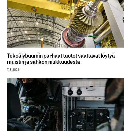
Tekoälybuumin parhaat tuotot saattavat löytyä
muistin ja sähkön niukkuudesta
7.8.2026