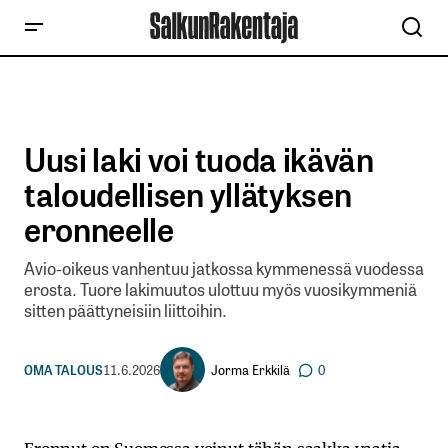
Uusi laki voi tuoda ikävän
taloudellisen yllätyksen
eronneelle
Avio-oikeus vanhentuu jatkossa kymmenessä vuodessa
erosta. Tuore lakimuutos ulottuu myös vuosikymmeniä
sitten päättyneisiin liittoihin.
Jorma Erkkilä
OMA TALOUS
11.6.2026
0