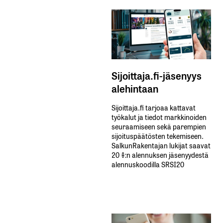
Sijoittaja.fi-jäsenyys
alehintaan
Sijoittaja.fi tarjoaa kattavat
työkalut ja tiedot markkinoiden
seuraamiseen sekä parempien
sijoituspäätösten tekemiseen.
SalkunRakentajan lukijat saavat
20 %:n alennuksen jäsenyydestä
alennuskoodilla SRSI20