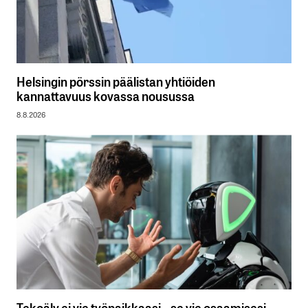
Helsingin pörssin päälistan yhtiöiden
kannattavuus kovassa nousussa
8.8.2026
Tekoäly ei vie työpaikkaasi – se vie osaamisesi