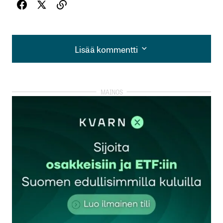
Lisää kommentti
Lisää kommentti
kirjautua
sisään
rekisteröityä
Sähköpostiosoitettasi ei julkaista.
Pakolliset
kentät on merkitty
*