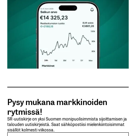
Kommentti
*
Nimesi tai nimimerkkisi
*
Sähköpostiosoitteesi
*
Tilaa SalkunRakentajan uutiskirje
Pysy mukana markkinoiden
Lähetä kommentti
rytmissä!
SR-uutiskirje on yksi Suomen monipuolisimmista sijoittamisen ja
talouden uutiskirjeistä. Saat sähköpostiisi mielenkiintoisimmat
sisällöt kolmesti viikossa.