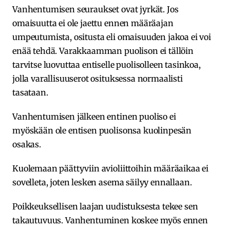
Vanhentumisen seuraukset ovat jyrkät. Jos
omaisuutta ei ole jaettu ennen määräajan
umpeutumista, ositusta eli omaisuuden jakoa ei voi
enää tehdä. Varakkaamman puolison ei tällöin
tarvitse luovuttaa entiselle puolisolleen tasinkoa,
jolla varallisuuserot osituksessa normaalisti
tasataan.
Vanhentumisen jälkeen entinen puoliso ei
myöskään ole entisen puolisonsa kuolinpesän
osakas.
Kuolemaan päättyviin avioliittoihin määräaikaa ei
sovelleta, joten lesken asema säilyy ennallaan.
Poikkeuksellisen laajan uudistuksesta tekee sen
takautuvuus. Vanhentuminen koskee myös ennen