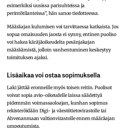
esimerkiksi uusissa parisuhteissa ja
perintötilanteissa”, hän sanoo tiedotteessa.
Määräajan kulumisen voi tarvittaessa katkaista. Jos
sopua omaisuuden jaosta ei synny, entinen puoliso
voi hakea käräjäoikeudelta pesänjakajan
määräämistä, jolloin vanhentuminen keskeytyy
toimituksen ajaksi.
Lisäaikaa voi ostaa sopimuksella
Laki jättää eronneille myös toisen reitin. Puolisot
voivat sopia avio-oikeudelle laissa säädettyä
pidemmän voimassaoloajan, kunhan sopimus
rekisteröidään Digi- ja väestötietovirastolle tai
Ahvenanmaan valtionvirastolle ennen määräajan
umpeutumista.