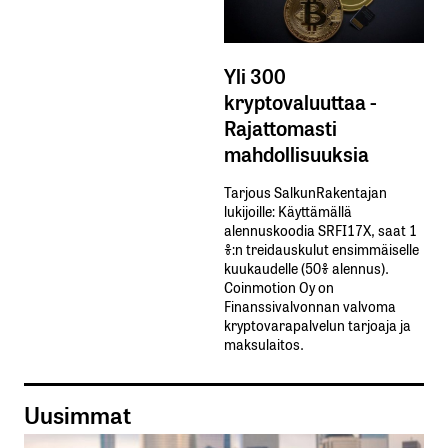
Yli 300
kryptovaluuttaa -
Rajattomasti
mahdollisuuksia
Tarjous SalkunRakentajan
lukijoille: Käyttämällä​ ​
alennuskoodia​ ​SRFI17X,​ ​saat​ ​1
%:n treidauskulut​ ​ensimmäiselle​ ​
kuukaudelle​ ​(50%​ ​alennus).
Coinmotion Oy on
Finanssivalvonnan valvoma
kryptovarapalvelun tarjoaja ja
maksulaitos.
Uusimmat