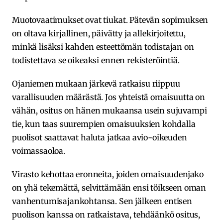
Muotovaatimukset ovat tiukat. Pätevän sopimuksen
on oltava kirjallinen, päivätty ja allekirjoitettu,
minkä lisäksi kahden esteettömän todistajan on
todistettava se oikeaksi ennen rekisteröintiä.
Ojaniemen mukaan järkevä ratkaisu riippuu
varallisuuden määrästä. Jos yhteistä omaisuutta on
vähän, ositus on hänen mukaansa usein sujuvampi
tie, kun taas suurempien omaisuuksien kohdalla
puolisot saattavat haluta jatkaa avio-oikeuden
voimassaoloa.
Virasto kehottaa eronneita, joiden omaisuudenjako
on yhä tekemättä, selvittämään ensi töikseen oman
vanhentumisajankohtansa. Sen jälkeen entisen
puolison kanssa on ratkaistava, tehdäänkö ositus,