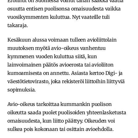
Eronnut on Suomessa voinut tähän saakka vaatia
osuutta entisen puolisonsa omaisuudesta vaikka
vuosikymmenten kuluttua. Nyt vaateille tuli
takaraja.
Kesäkuun alussa voimaan tulleen avioliittolain
muutoksen myötä avio-oikeus vanhentuu
kymmenen vuoden kuluttua siitä, kun
lainvoimainen päätös avioerosta tai avioliiton
kumoamisesta on annettu. Asiasta kertoo Digi- ja
väestötietovirasto, joka rekisteröi liittoihin liittyviä
sopimuksia.
Avio-oikeus tarkoittaa kummankin puolison
oikeutta saada puolet puolisoiden yhteenlasketusta
omaisuudesta, kun liitto päättyy. Oikeuden voi
sulkea pois kokonaan tai osittain avioehdolla.