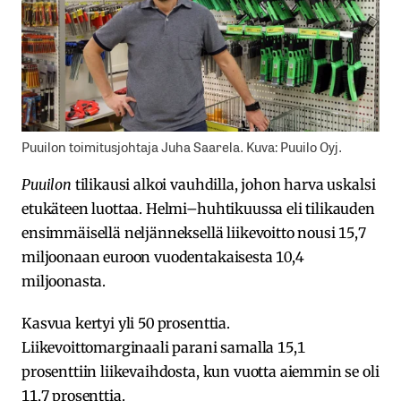
Puuilon toimitusjohtaja Juha Saarela. Kuva: Puuilo Oyj.
Puuilon
tilikausi alkoi vauhdilla, johon harva uskalsi
etukäteen luottaa. Helmi–huhtikuussa eli tilikauden
ensimmäisellä neljänneksellä liikevoitto nousi 15,7
miljoonaan euroon vuodentakaisesta 10,4
miljoonasta.
Kasvua kertyi yli 50 prosenttia.
Liikevoittomarginaali parani samalla 15,1
prosenttiin liikevaihdosta, kun vuotta aiemmin se oli
11,7 prosenttia.