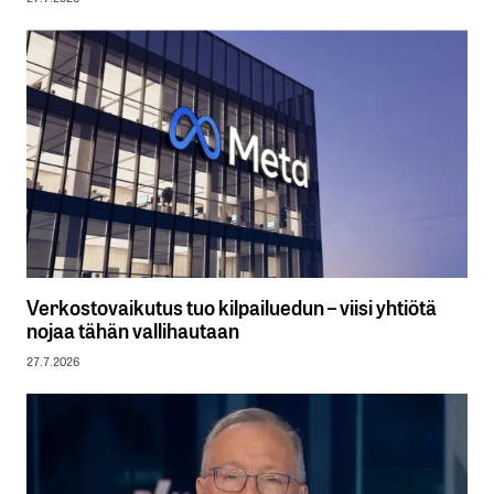
Verkostovaikutus tuo kilpailuedun – viisi yhtiötä
nojaa tähän vallihautaan
27.7.2026