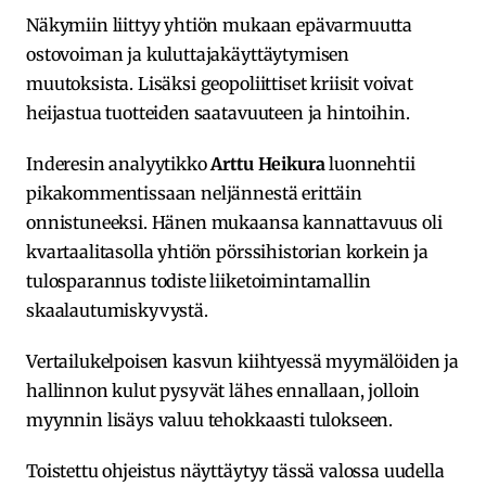
Näkymiin liittyy yhtiön mukaan epävarmuutta
ostovoiman ja kuluttajakäyttäytymisen
muutoksista. Lisäksi geopoliittiset kriisit voivat
heijastua tuotteiden saatavuuteen ja hintoihin.
Inderesin analyytikko
Arttu Heikura
luonnehtii
pikakommentissaan neljännestä erittäin
onnistuneeksi. Hänen mukaansa kannattavuus oli
kvartaalitasolla yhtiön pörssihistorian korkein ja
tulosparannus todiste liiketoimintamallin
skaalautumiskyvystä.
Vertailukelpoisen kasvun kiihtyessä myymälöiden ja
hallinnon kulut pysyvät lähes ennallaan, jolloin
myynnin lisäys valuu tehokkaasti tulokseen.
Toistettu ohjeistus näyttäytyy tässä valossa uudella