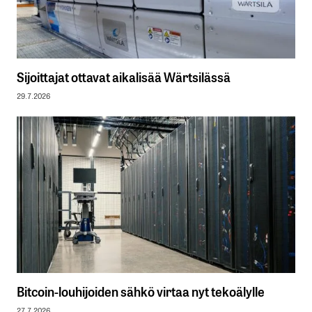
Sijoittajat ottavat aikalisää Wärtsilässä
29.7.2026
Bitcoin-louhijoiden sähkö virtaa nyt tekoälylle
27.7.2026