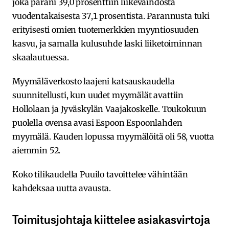
joka parani 39,0 prosenttiin liikevaihdosta
vuodentakaisesta 37,1 prosentista. Parannusta tuki
erityisesti omien tuotemerkkien myyntiosuuden
kasvu, ja samalla kulusuhde laski liiketoiminnan
skaalautuessa.
Myymäläverkosto laajeni katsauskaudella
suunnitellusti, kun uudet myymälät avattiin
Hollolaan ja Jyväskylän Vaajakoskelle. Toukokuun
puolella ovensa avasi Espoon Espoonlahden
myymälä. Kauden lopussa myymälöitä oli 58, vuotta
aiemmin 52.
Koko tilikaudella Puuilo tavoittelee vähintään
kahdeksaa uutta avausta.
Toimitusjohtaja kiittelee asiakasvirtoja