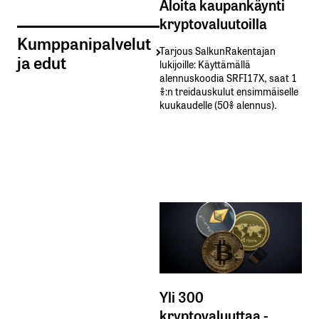
Aloita kaupankäynti
kryptovaluutoilla
Kumppanipalvelut
Tarjous SalkunRakentajan
ja edut
lukijoille: Käyttämällä​ ​
alennuskoodia​ ​SRFI17X,​ ​saat​ ​1
%:n treidauskulut​ ​ensimmäiselle​ ​
kuukaudelle​ ​(50%​ ​alennus).
Yli 300
kryptovaluuttaa -