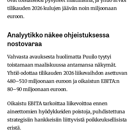
ovat toistaiseksi pysyneet maltillisina, ja yhtiö arvioi
tilikauden 2026 kulujen jäävän noin miljoonaan
euroon.
Analyytikko näkee ohjeistuksessa
nostovaraa
Vahvasta avauksesta huolimatta Puuilo tyytyi
toistamaan maaliskuussa antamansa näkymät.
Yhtiö odottaa tilikauden 2026 liikevaihdon asettuvan
480–510 miljoonaan euroon ja oikaistun EBITA:n
80–90 miljoonaan euroon.
Oikaistu EBITA tarkoittaa liikevoittoa ennen
aineettomien hyödykkeiden poistoja, puhdistettuna
strategisiin hankkeisiin liittyvistä poikkeuksellisista
eristä.