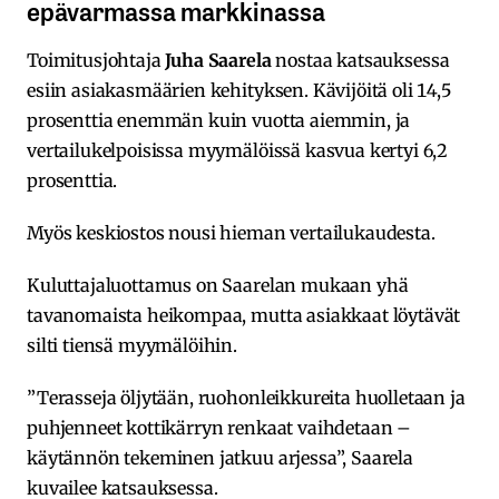
epävarmassa markkinassa
Toimitusjohtaja
Juha Saarela
nostaa katsauksessa
esiin asiakasmäärien kehityksen. Kävijöitä oli 14,5
prosenttia enemmän kuin vuotta aiemmin, ja
vertailukelpoisissa myymälöissä kasvua kertyi 6,2
prosenttia.
Myös keskiostos nousi hieman vertailukaudesta.
Kuluttajaluottamus on Saarelan mukaan yhä
tavanomaista heikompaa, mutta asiakkaat löytävät
silti tiensä myymälöihin.
”Terasseja öljytään, ruohonleikkureita huolletaan ja
puhjenneet kottikärryn renkaat vaihdetaan –
käytännön tekeminen jatkuu arjessa”, Saarela
kuvailee katsauksessa.