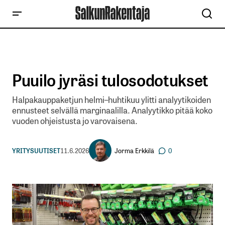
Puuilo jyräsi tulosodotukset
Halpakauppaketjun helmi–huhtikuu ylitti analyytikoiden
ennusteet selvällä marginaalilla. Analyytikko pitää koko
vuoden ohjeistusta jo varovaisena.
Jorma Erkkilä
YRITYSUUTISET
11.6.2026
0