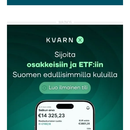
Lisää kommentti
kirjautua
sisään
rekisteröityä
Sähköpostiosoitettasi ei julkaista.
Pakolliset
kentät on merkitty
*
Kommentti
*