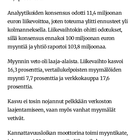
Analyytikoiden konsensus odotti 11,4 miljoonan
euron liikevoittoa, joten toteuma ylitti ennusteet yli
kolmanneksella. Liikevaihtokin ohitti odotukset,
sillä konsensus ennakoi 100 miljoonan euron
myyntiä ja yhtiö raportoi 103,8 miljoonaa.
Myynnin veto oli laaja-alaista. Liikevaihto kasvoi
16,3 prosenttia, vertailukelpoisten myymälöiden
myynti 7,7 prosenttia ja verkkokauppa 17,6
prosenttia.
Kasvu ei tosin nojannut pelkkään verkoston
laajentamiseen, vaan myös vanhat myymälät
vetivät.
Kannattavuusloikan moottorina toimi myyntikate,