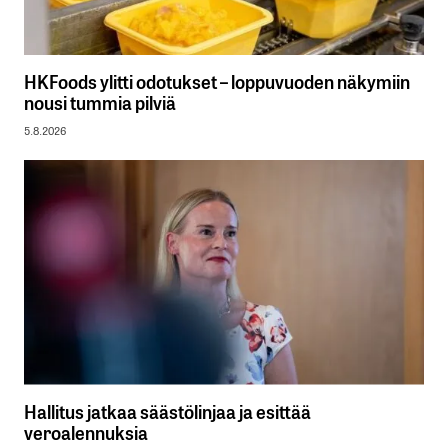
HKFoods ylitti odotukset – loppuvuoden näkymiin
nousi tummia pilviä
5.8.2026
Hallitus jatkaa säästölinjaa ja esittää
veroalennuksia