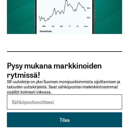
Nimesi tai nimimerkkisi
*
Sähköpostiosoitteesi
*
Tilaa SalkunRakentajan uutiskirje
Pysy mukana markkinoiden
Lähetä kommentti
rytmissä!
SR-uutiskirje on yksi Suomen monipuolisimmista sijoittamisen ja
talouden uutiskirjeistä. Saat sähköpostiisi mielenkiintoisimmat
sisällöt kolmesti viikossa.