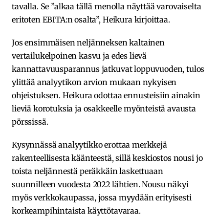
tavalla. Se ”alkaa tällä menolla näyttää varovaiselta
eritoten EBITA:n osalta”, Heikura kirjoittaa.
Jos ensimmäisen neljänneksen kaltainen
vertailukelpoinen kasvu ja edes lievä
kannattavuusparannus jatkuvat loppuvuoden, tulos
ylittää analyytikon arvion mukaan nykyisen
ohjeistuksen. Heikura odottaa ennusteisiin ainakin
lieviä korotuksia ja osakkeelle myönteistä avausta
pörssissä.
Kysynnässä analyytikko erottaa merkkejä
rakenteellisesta käänteestä, sillä keskiostos nousi jo
toista neljännestä peräkkäin laskettuaan
suunnilleen vuodesta 2022 lähtien. Nousu näkyi
myös verkkokaupassa, jossa myydään erityisesti
korkeampihintaista käyttötavaraa.