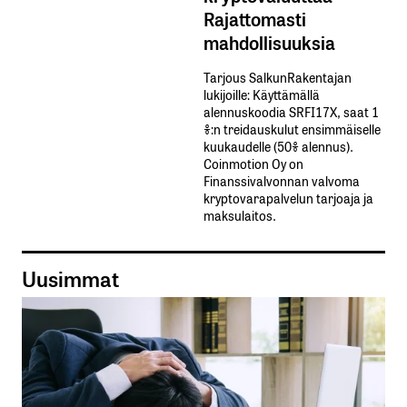
Rajattomasti
mahdollisuuksia
Tarjous SalkunRakentajan
lukijoille: Käyttämällä​ ​
alennuskoodia​ ​SRFI17X,​ ​saat​ ​1
%:n treidauskulut​ ​ensimmäiselle​ ​
kuukaudelle​ ​(50%​ ​alennus).
Coinmotion Oy on
Finanssivalvonnan valvoma
kryptovarapalvelun tarjoaja ja
maksulaitos.
Uusimmat