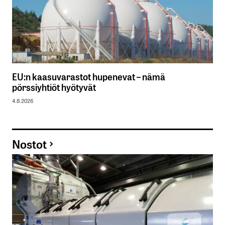
EU:n kaasuvarastot hupenevat – nämä
pörssiyhtiöt hyötyvät
4.8.2026
Nostot