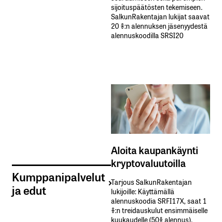
sijoituspäätösten tekemiseen.
SalkunRakentajan lukijat saavat
20 %:n alennuksen jäsenyydestä
alennuskoodilla SRSI20
Aloita kaupankäynti
kryptovaluutoilla
Kumppanipalvelut
Tarjous SalkunRakentajan
ja edut
lukijoille: Käyttämällä​ ​
alennuskoodia​ ​SRFI17X,​ ​saat​ ​1
%:n treidauskulut​ ​ensimmäiselle​ ​
kuukaudelle​ ​(50%​ ​alennus).