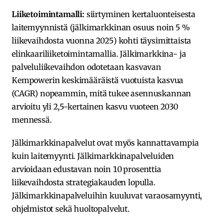
Liiketoimintamalli:
siirtyminen kertaluonteisesta
laitemyynnistä (jälkimarkkinan osuus noin 5 %
liikevaihdosta vuonna 2025) kohti täysimittaista
elinkaariliiketoimintamallia. Jälkimarkkina- ja
palveluliikevaihdon odotetaan kasvavan
Kempowerin keskimääräistä vuotuista kasvua
(CAGR) nopeammin, mitä tukee asennuskannan
arvioitu yli 2,5-kertainen kasvu vuoteen 2030
mennessä.
Jälkimarkkinapalvelut ovat myös kannattavampia
kuin laitemyynti. Jälkimarkkinapalveluiden
arvioidaan edustavan noin 10 prosenttia
liikevaihdosta strategiakauden lopulla.
Jälkimarkkinapalveluihin kuuluvat varaosamyynti,
ohjelmistot sekä huoltopalvelut.