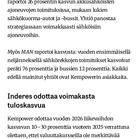
raportoi 26 prosentin kasvun akkusähköisten
ajoneuvojen toimituksissa, mukaan lukien
sähkökuorma-autot ja -bussit. Yhtiö panostaa
strategiassaan voimakkaasti sähköisiin
ajoneuvoihin.
Myös
MAN
raportoi kasvusta: vuoden ensimmäisellä
neljänneksellä sähkörekkojen toimitukset kasvoivat
peräti 76 prosenttia ja bussien 12 prosenttia. Kaikki
edellä mainitut yhtiöt ovat Kempowerin asiakkaita.
Inderes odottaa voimakasta
tuloskasvua
Kempower odottaa vuoden 2026 liikevaihdon
kasvavan 10–30 prosenttia vuoteen 2025 verrattuna
olettaen, ettei valuuttakursseilla ole merkittävää