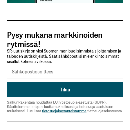
Tilaa SalkunRakentajan uutiskirje
Pysy mukana markkinoiden
Lähetä kommentti
rytmissä!
SR-uutiskirje on yksi Suomen monipuolisimmista sijoittamisen ja
talouden uutiskirjeistä. Saat sähköpostiisi mielenkiintoisimmat
sisällöt kolmesti viikossa.
SalkunRakentaja noudattaa EU:n tietosuoja-asetusta (GDPR).
Käsittelemme tietojasi luottamuksellisesti ja tietosuoja-asetuksen
mukaisesti. Lue lisää
tietosuojakäytänteistämme
tietosuojaselosteesta.