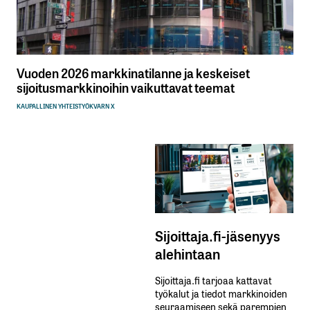
Vuoden 2026 markkinatilanne ja keskeiset
sijoitusmarkkinoihin vaikuttavat teemat
KAUPALLINEN YHTEISTYÖ
KVARN X
Sijoittaja.fi-jäsenyys
alehintaan
Sijoittaja.fi tarjoaa kattavat
työkalut ja tiedot markkinoiden
seuraamiseen sekä parempien