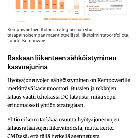
Kempower tavoittelee strategiassaan yhä
tasapainoisempaa maantieteellistä liiketoimintaportfoliota.
Lähde: Kempower
Raskaan liikenteen sähköistyminen
kasvuajurina
Hyötyajoneuvojen sähköistyminen on Kempowerille
merkittävä kasvumoottori. Bussien ja rekkojen
lataus vaatii tehokasta DC-latausta, mikä sopii
erinomaisesti yhtiön strategiaan.
Yhtiö ei kerro tarkkaa osuutta hyötyajoneuvojen
latausratkaisujen liikevaihdosta, mutta kertoi
CMD:ssä, että tällä hetkellä asennetusta