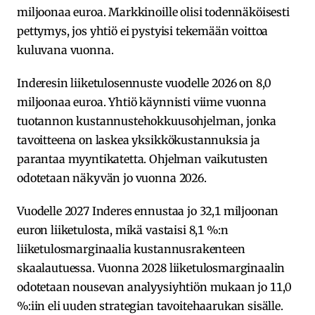
miljoonaa euroa. Markkinoille olisi todennäköisesti
pettymys, jos yhtiö ei pystyisi tekemään voittoa
kuluvana vuonna.
Inderesin liiketulosennuste vuodelle 2026 on 8,0
miljoonaa euroa. Yhtiö käynnisti viime vuonna
tuotannon kustannustehokkuusohjelman, jonka
tavoitteena on laskea yksikkökustannuksia ja
parantaa myyntikatetta. Ohjelman vaikutusten
odotetaan näkyvän jo vuonna 2026.
Vuodelle 2027 Inderes ennustaa jo 32,1 miljoonan
euron liiketulosta, mikä vastaisi 8,1 %:n
liiketulosmarginaalia kustannusrakenteen
skaalautuessa. Vuonna 2028 liiketulosmarginaalin
odotetaan nousevan analyysiyhtiön mukaan jo 11,0
%:iin eli uuden strategian tavoitehaarukan sisälle.