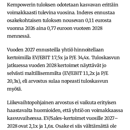
Kempowerin tuloksen odotetaan kasvavan erittäin
voimakkaasti tulevina vuosina. Inderes ennustaa
osakekohtaisen tuloksen nousevan 0,11 eurosta
vuonna 2026 aina 0,77 euroon vuoteen 2028
mennessä.
Vuoden 2027 ennusteilla yhtiö hinnoitellaan
kertoimilla EV/EBIT 17,5x ja P/E 34,4x. Tuloskasvun
jatkuessa vuoden 2028 kertoimet näyttävät jo
selvästi maltillisemmilta (EV/EBIT 11,2x ja P/E
20,3x), eli arvostus sulaa nopeasti tuloskasvun
myötä.
Liikevaihtopohjainen arvostus ei vaikuta erityisen
haastavalta huomioiden, että yhtiö on voimakkaassa
kasvuvaiheessa. EV/Sales-kertoimet vuosille 2027–
2028 ovat 2,1x ja 1,6x. Osake ei siis välttämättä ole