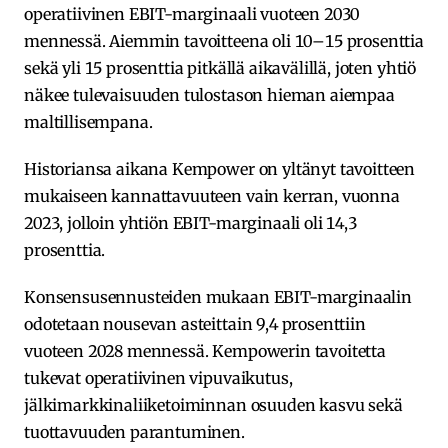
operatiivinen EBIT-marginaali vuoteen 2030
mennessä. Aiemmin tavoitteena oli 10–15 prosenttia
sekä yli 15 prosenttia pitkällä aikavälillä, joten yhtiö
näkee tulevaisuuden tulostason hieman aiempaa
maltillisempana.
Historiansa aikana Kempower on yltänyt tavoitteen
mukaiseen kannattavuuteen vain kerran, vuonna
2023, jolloin yhtiön EBIT-marginaali oli 14,3
prosenttia.
Konsensusennusteiden mukaan EBIT-marginaalin
odotetaan nousevan asteittain 9,4 prosenttiin
vuoteen 2028 mennessä. Kempowerin tavoitetta
tukevat operatiivinen vipuvaikutus,
jälkimarkkinaliiketoiminnan osuuden kasvu sekä
tuottavuuden parantuminen.