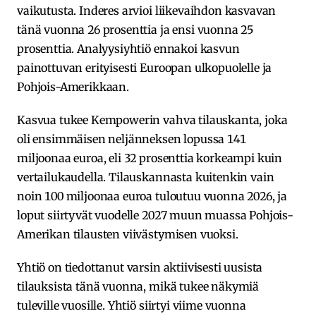
vaikutusta. Inderes arvioi liikevaihdon kasvavan
tänä vuonna 26 prosenttia ja ensi vuonna 25
prosenttia. Analyysiyhtiö ennakoi kasvun
painottuvan erityisesti Euroopan ulkopuolelle ja
Pohjois-Amerikkaan.
Kasvua tukee Kempowerin vahva tilauskanta, joka
oli ensimmäisen neljänneksen lopussa 141
miljoonaa euroa, eli 32 prosenttia korkeampi kuin
vertailukaudella. Tilauskannasta kuitenkin vain
noin 100 miljoonaa euroa tuloutuu vuonna 2026, ja
loput siirtyvät vuodelle 2027 muun muassa Pohjois-
Amerikan tilausten viivästymisen vuoksi.
Yhtiö on tiedottanut varsin aktiivisesti uusista
tilauksista tänä vuonna, mikä tukee näkymiä
tuleville vuosille. Yhtiö siirtyi viime vuonna