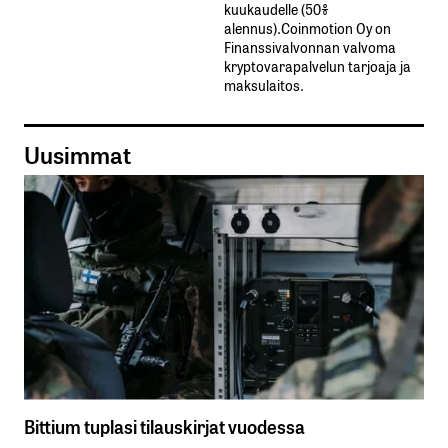
kuukaudelle​ ​(50%​ ​
alennus).Coinmotion Oy on
Finanssivalvonnan valvoma
kryptovarapalvelun tarjoaja ja
maksulaitos.
Uusimmat
Bittium tuplasi tilauskirjat vuodessa