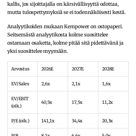
kallis, jos sijoittajalla on kärsivällisyyttä odottaa,
mutta tulospettymyksiä se ei todennäköisesti kestä.
Analyytikoiden mukaan Kempower on ostopaperi.
Seitsemästä analyytikosta kolme suosittelee
ostamaan osaketta, kolme pitää sitä pidettävänä ja
yksi suosittelee myymään.
Arvostus
2026E
2027E
2028E
EV/Sales
2,6x
2,1x
1,6x
EV/EBIT
40,5x
17,5x
11,2x
(oik.)
P/E (oik.)
141,1x
34,4x
20,3x
P/B
8,1x
6,6x
5,0x