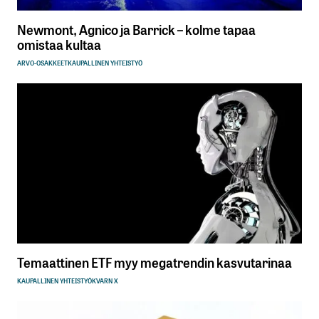
Newmont, Agnico ja Barrick – kolme tapaa
omistaa kultaa
ARVO-OSAKKEET
KAUPALLINEN YHTEISTYÖ
Temaattinen ETF myy megatrendin kasvutarinaa
KAUPALLINEN YHTEISTYÖ
KVARN X