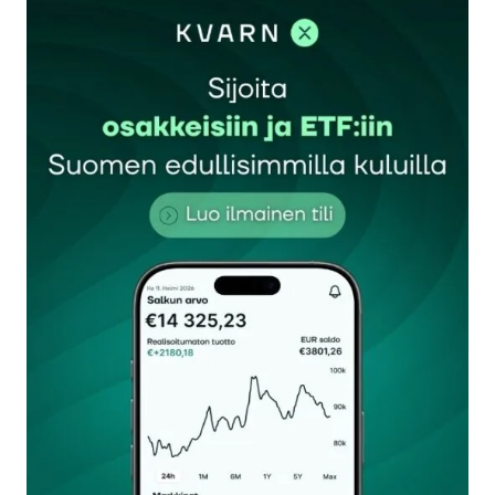
sisään
rekisteröityä
Sähköpostiosoitettasi ei julkaista.
Pakolliset
kentät on merkitty
*
Kommentti
*
Nimesi tai nimimerkkisi
*
Sähköpostiosoitteesi
*