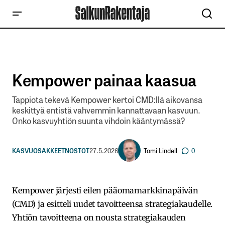
Kempower painaa kaasua
Tappiota tekevä Kempower kertoi CMD:llä aikovansa
keskittyä entistä vahvemmin kannattavaan kasvuun.
Onko kasvuyhtiön suunta vihdoin kääntymässä?
Tomi Lindell
KASVUOSAKKEET
NOSTOT
27.5.2026
0
Kempower järjesti eilen pääomamarkkinapäivän
(CMD) ja esitteli uudet tavoitteensa strategiakaudelle.
Yhtiön tavoitteena on nousta strategiakauden