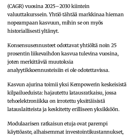
(CAGR) vuosina 2025–2030 kiintein
valuuttakurssein. Yhtiö tähtää markkinaa hieman
nopeampaan kasvuun, mihin se on myös
historiallisesti yltänyt.
Konsensusennusteet odottavat yhtiöltä noin 25
prosentin liikevaihdon kasvua tulevina vuosina,
joten merkittäviä muutoksia
analyytikkoennusteisiin ei ole odotettavissa.
Kasvun ajurina toimii yksi Kempowerin keskeisistä
kilpailueduista: hajautettu latausratkaisu, jossa
tehoelektroniikka on irrotettu yksittäisistä
latauslaitteista ja keskitetty erilliseen yksikköön.
Modulaarisen ratkaisun etuja ovat parempi
käyttöaste, alhaisemmat investointikustannukset,