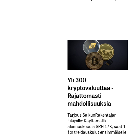
Yli 300
kryptovaluuttaa -
Rajattomasti
mahdollisuuksia
Tarjous SalkunRakentajan
lukijoille: Käyttämällä​ ​
alennuskoodia​ ​SRFI17X,​ ​saat​ ​1
%:n treidauskulut​ ​ensimmäiselle​ ​