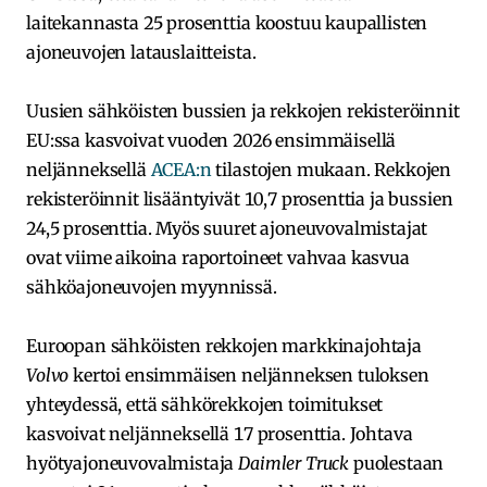
laitekannasta 25 prosenttia koostuu kaupallisten
ajoneuvojen latauslaitteista.
Uusien sähköisten bussien ja rekkojen rekisteröinnit
EU:ssa kasvoivat vuoden 2026 ensimmäisellä
neljänneksellä
ACEA:n
tilastojen mukaan. Rekkojen
rekisteröinnit lisääntyivät 10,7 prosenttia ja bussien
24,5 prosenttia. Myös suuret ajoneuvovalmistajat
ovat viime aikoina raportoineet vahvaa kasvua
sähköajoneuvojen myynnissä.
Euroopan sähköisten rekkojen markkinajohtaja
Volvo
kertoi ensimmäisen neljänneksen tuloksen
yhteydessä, että sähkörekkojen toimitukset
kasvoivat neljänneksellä 17 prosenttia. Johtava
hyötyajoneuvovalmistaja
Daimler Truck
puolestaan