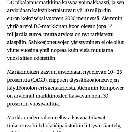
DC‑pikalatausmarkkina kasvaa voimakkaasti, ja sen
arvioidaan kaksinkertaistuvan yli 10 miljardin
euron kokoiseksi vuoteen 2030 mennessä. Aiemmin
yhtiö arvioi DC-markkinan koon olevan jopa 14
miljardia euroa, mutta arviota on nyt tarkistettu
alaspäin. Sähköajoneuvojen yleistyminen ei ole ollut
viime vuosina yhtä nopeaa kuin vielä muutama
vuosi sitten odotettiin.
Markkinoiden kasvun arvioidaan nyt olevan 10–25
prosenttia (CAGR), riippuen täyssähköajoneuvojen
käyttöönoton eri skenaarioista. Aiemmin Kempower
on arvioinut markkinoiden kasvavan noin 30
prosentin vuosivauhtia.
Markkinoiden rakenteellista kasvua tukevat
tiukentuva hiilidioksidipäästöihin liittyvä sääntely,