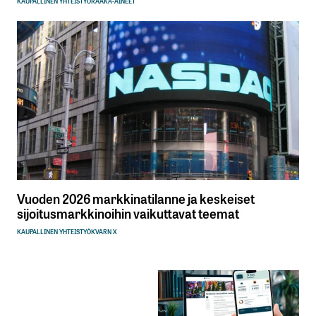
KAUPALLINEN YHTEISTYÖ
RAAKA-AINEET
Vuoden 2026 markkinatilanne ja keskeiset
sijoitusmarkkinoihin vaikuttavat teemat
KAUPALLINEN YHTEISTYÖ
KVARN X