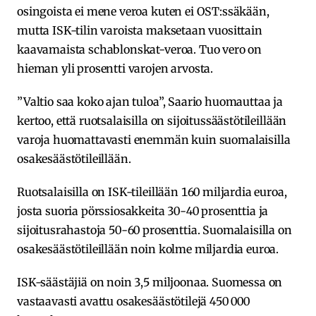
osingoista ei mene veroa kuten ei OST:ssäkään,
mutta ISK-tilin varoista maksetaan vuosittain
kaavamaista schablonskat-veroa. Tuo vero on
hieman yli prosentti varojen arvosta.
”Valtio saa koko ajan tuloa”, Saario huomauttaa ja
kertoo, että ruotsalaisilla on sijoitussäästötileillään
varoja huomattavasti enemmän kuin suomalaisilla
osakesäästötileillään.
Ruotsalaisilla on ISK-tileillään 160 miljardia euroa,
josta suoria pörssiosakkeita 30-40 prosenttia ja
sijoitusrahastoja 50-60 prosenttia. Suomalaisilla on
osakesäästötileillään noin kolme miljardia euroa.
ISK-säästäjiä on noin 3,5 miljoonaa. Suomessa on
vastaavasti avattu osakesäästötilejä 450 000