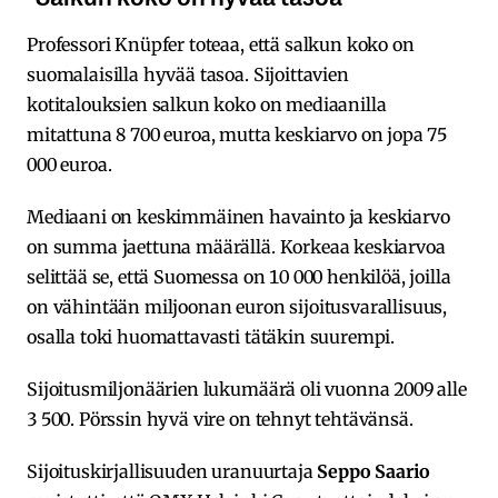
Professori Knüpfer toteaa, että salkun koko on
suomalaisilla hyvää tasoa. Sijoittavien
kotitalouksien salkun koko on mediaanilla
mitattuna 8 700 euroa, mutta keskiarvo on jopa 75
000 euroa.
Mediaani on keskimmäinen havainto ja keskiarvo
on summa jaettuna määrällä. Korkeaa keskiarvoa
selittää se, että Suomessa on 10 000 henkilöä, joilla
on vähintään miljoonan euron sijoitusvarallisuus,
osalla toki huomattavasti tätäkin suurempi.
Sijoitusmiljonäärien lukumäärä oli vuonna 2009 alle
3 500. Pörssin hyvä vire on tehnyt tehtävänsä.
Sijoituskirjallisuuden uranuurtaja
Seppo Saario