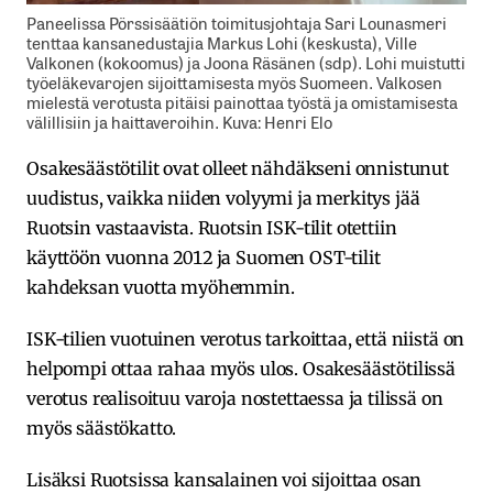
Paneelissa Pörssisäätiön toimitusjohtaja Sari Lounasmeri
tenttaa kansanedustajia Markus Lohi (keskusta), Ville
Valkonen (kokoomus) ja Joona Räsänen (sdp). Lohi muistutti
työeläkevarojen sijoittamisesta myös Suomeen. Valkosen
mielestä verotusta pitäisi painottaa työstä ja omistamisesta
välillisiin ja haittaveroihin. Kuva: Henri Elo
Osakesäästötilit ovat olleet nähdäkseni onnistunut
uudistus, vaikka niiden volyymi ja merkitys jää
Ruotsin vastaavista. Ruotsin ISK-tilit otettiin
käyttöön vuonna 2012 ja Suomen OST-tilit
kahdeksan vuotta myöhemmin.
ISK-tilien vuotuinen verotus tarkoittaa, että niistä on
helpompi ottaa rahaa myös ulos. Osakesäästötilissä
verotus realisoituu varoja nostettaessa ja tilissä on
myös säästökatto.
Lisäksi Ruotsissa kansalainen voi sijoittaa osan