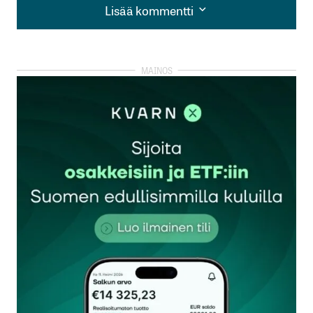
Lisää kommentti
Lisää kommentti
kirjautua
sisään
rekisteröityä
Sähköpostiosoitettasi ei julkaista.
Pakolliset
kentät on merkitty
*
Kommentti
*