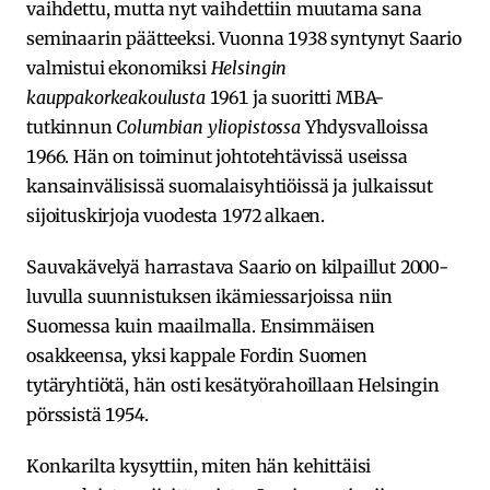
vaihdettu, mutta nyt vaihdettiin muutama sana
seminaarin päätteeksi. Vuonna 1938 syntynyt Saario
valmistui ekonomiksi
Helsingin
kauppakorkeakoulusta
1961 ja suoritti MBA-
tutkinnun
Columbian yliopistossa
Yhdysvalloissa
1966. Hän on toiminut johtotehtävissä useissa
kansainvälisissä suomalaisyhtiöissä ja julkaissut
sijoituskirjoja vuodesta 1972 alkaen.
Sauvakävelyä harrastava Saario on kilpaillut 2000-
luvulla suunnistuksen ikämiessarjoissa niin
Suomessa kuin maailmalla. Ensimmäisen
osakkeensa, yksi kappale Fordin Suomen
tytäryhtiötä, hän osti kesätyörahoillaan Helsingin
pörssistä 1954.
Konkarilta kysyttiin, miten hän kehittäisi