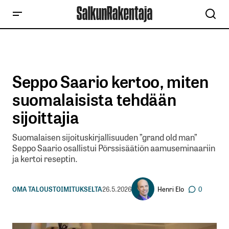
Seppo Saario kertoo, miten
suomalaisista tehdään
sijoittajia
Suomalaisen sijoituskirjallisuuden ”grand old man”
Seppo Saario osallistui Pörssisäätiön aamuseminaariin
ja kertoi reseptin.
Henri Elo
OMA TALOUS
TOIMITUKSELTA
26.5.2026
0