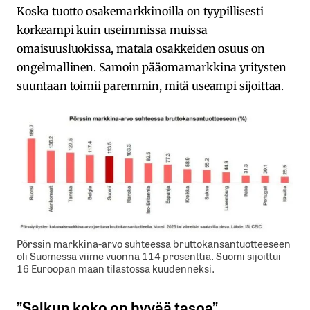
Koska tuotto osakemarkkinoilla on tyypillisesti
korkeampi kuin useimmissa muissa
omaisuusluokissa, matala osakkeiden osuus on
ongelmallinen. Samoin pääomamarkkina yritysten
suuntaan toimii paremmin, mitä useampi sijoittaa.
Pörssin markkina-arvo suhteessa bruttokansantuotteeseen
oli Suomessa viime vuonna 114 prosenttia. Suomi sijoittui
16 Euroopan maan tilastossa kuudenneksi.
”Salkun koko on hyvää tasoa”