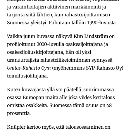
ja varainhoitajien aktiivinen markkinointi ja
tarjonta siitä lähtien, kun rahastosijoittamisen
Suomessa yleistyi. Puhutaan tällöin 1990-luvusta.
Vaikka jutun kuvassa näkyvä
Kim Lindström
on
profiloitunut 2000-luvulla osakesijoittajana ja
osakesijoituskirjoittajana, hän oli yksi
uranuurtajista rahastoliiketoiminnan synnyssä
Unitas-Rahasto Oy:n
(myöhemmins SYP-Rahasto Oy)
toimitusjohtajana.
Kuten kuvaajasta yllä voi päätellä, suurimmassa
osassa Euroopan maita alle joka viides kotitalous
omistaa osakkeita. Suomessa tämä osuus on 48
prosenttia.
Knüpfer kertoo myös, että talousosaaminen on