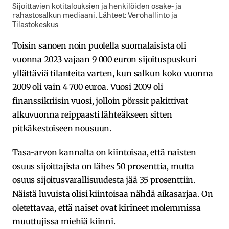
Sijoittavien kotitalouksien ja henkilöiden osake- ja
rahastosalkun mediaani. Lähteet: Verohallinto ja
Tilastokeskus
Toisin sanoen noin puolella suomalaisista oli
vuonna 2023 vajaan 9 000 euron sijoituspuskuri
yllättäviä tilanteita varten, kun salkun koko vuonna
2009 oli vain 4 700 euroa. Vuosi 2009 oli
finanssikriisin vuosi, jolloin pörssit pakittivat
alkuvuonna reippaasti lähteäkseen sitten
pitkäkestoiseen nousuun.
Tasa-arvon kannalta on kiintoisaa, että naisten
osuus sijoittajista on lähes 50 prosenttia, mutta
osuus sijoitusvarallisuudesta jää 35 prosenttiin.
Näistä luvuista olisi kiintoisaa nähdä aikasarjaa. On
oletettavaa, että naiset ovat kirineet molemmissa
muuttujissa miehiä kiinni.