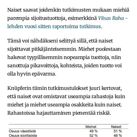
Naiset saavat joidenkin tutkimusten mukaan miehiä
parempia sijoitustuottoja, esimerkkinä
Viisas Raha
-
lehden vuosi sitten raportoima tutkimus
.
Tämä voi nähdäkseni selittyä sillä, että naiset
sijoittavat pitkäjänteisemmin. Miehet puolestaan
hakevat tyypillisemmin nopeampia tuottoja, niin
sanottuja pikavoittoja, kohteista, joiden tuotto voi
olla hyvin epävarma.
Knüpferin tiimin tutkimustulokset juuri kertovat,
että naiset ovat omistavat useampia rahastoja kuin
miehet ja miehet useampia osakkeita kuin naiset.
Rahastoissa hajauttaminen pienentää riskiä.