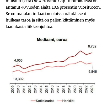
muistutti, että OMX Helsinki Cap -tuottoindeksi on
antanut 40 vuoden ajalta 10,6 prosentin vuosituoton.
Se on matalan inflaation oloissa nähdäkseni
huikeaa tasoa ja siitä on paljon kiittäminen myös
laadukasta liikkeenjohtoa.