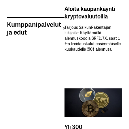
Aloita kaupankäynti
kryptovaluutoilla
Kumppanipalvelut
Tarjous SalkunRakentajan
ja edut
lukijoille: Käyttämällä​ ​
alennuskoodia​ ​SRFI17X,​ ​saat​ ​1
%:n treidauskulut​ ​ensimmäiselle​ ​
kuukaudelle​ ​(50%​ ​alennus).
Yli 300