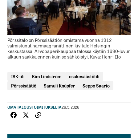
Pörssitalo on Pörssisäätiön omistama vuonna 1912
valmistunut harmaagraniittinen kivitalo Helsingin
keskustassa. Arvopaperikauppaa talossa käytiin 1990-luvun
alkuun saakka ennen kuin se sähköistyi. Kuva: Henri Elo
ISK-tili
Kim Lindström
osakesäästötili
Pörssisäätiö
Samuli Knüpfer
Seppo Saario
OMA TALOUS
TOIMITUKSELTA
26.5.2026