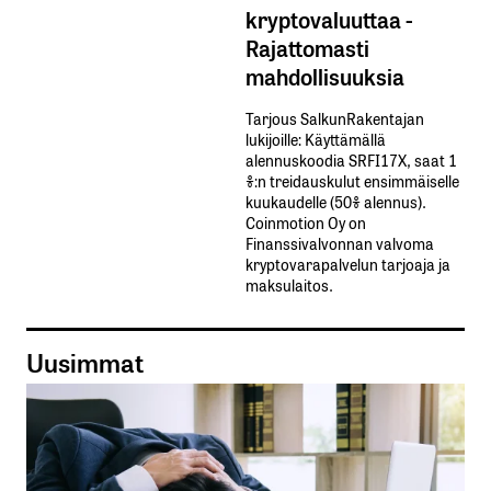
kryptovaluuttaa -
Rajattomasti
mahdollisuuksia
Tarjous SalkunRakentajan
lukijoille: Käyttämällä​ ​
alennuskoodia​ ​SRFI17X,​ ​saat​ ​1
%:n treidauskulut​ ​ensimmäiselle​ ​
kuukaudelle​ ​(50%​ ​alennus).
Coinmotion Oy on
Finanssivalvonnan valvoma
kryptovarapalvelun tarjoaja ja
maksulaitos.
Uusimmat