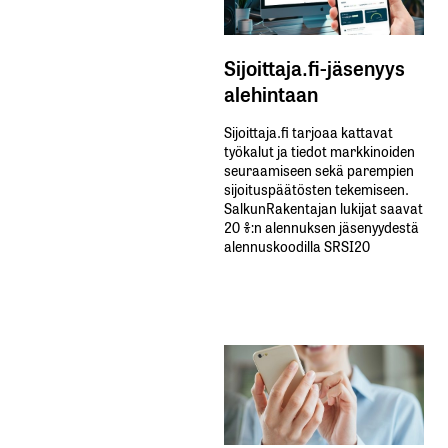
Sijoittaja.fi-jäsenyys
alehintaan
Sijoittaja.fi tarjoaa kattavat
työkalut ja tiedot markkinoiden
seuraamiseen sekä parempien
sijoituspäätösten tekemiseen.
SalkunRakentajan lukijat saavat
20 %:n alennuksen jäsenyydestä
alennuskoodilla SRSI20