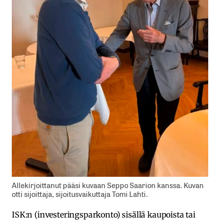
Allekirjoittanut pääsi kuvaan Seppo Saarion kanssa. Kuvan
otti sijoittaja, sijoitusvaikuttaja Tomi Lahti.
ISK:n (investeringsparkonto) sisällä kaupoista tai