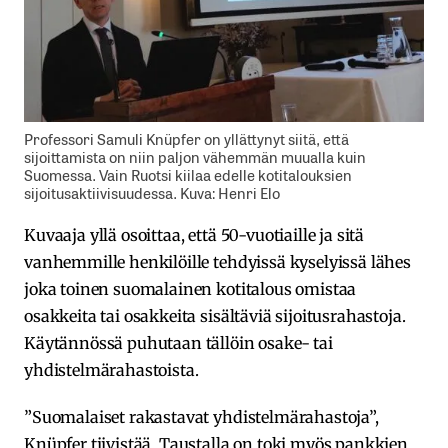
Professori Samuli Knüpfer on yllättynyt siitä, että
sijoittamista on niin paljon vähemmän muualla kuin
Suomessa. Vain Ruotsi kiilaa edelle kotitalouksien
sijoitusaktiivisuudessa. Kuva: Henri Elo
Kuvaaja yllä osoittaa, että 50-vuotiaille ja sitä
vanhemmille henkilöille tehdyissä kyselyissä lähes
joka toinen suomalainen kotitalous omistaa
osakkeita tai osakkeita sisältäviä sijoitusrahastoja.
Käytännössä puhutaan tällöin osake- tai
yhdistelmärahastoista.
”Suomalaiset rakastavat yhdistelmärahastoja”,
Knüpfer tiivistää. Taustalla on toki myös pankkien