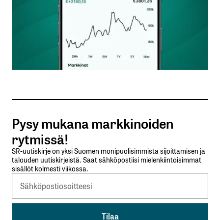
Nimesi tai nimimerkkisi
*
Sähköpostiosoitteesi
*
Tilaa SalkunRakentajan uutiskirje
Pysy mukana markkinoiden
Lähetä kommentti
rytmissä!
SR-uutiskirje on yksi Suomen monipuolisimmista sijoittamisen ja
talouden uutiskirjeistä. Saat sähköpostiisi mielenkiintoisimmat
sisällöt kolmesti viikossa.