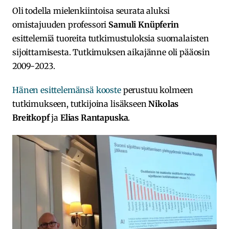
Oli todella mielenkiintoisa seurata aluksi
omistajuuden professori
Samuli Knüpferin
esittelemiä tuoreita tutkimustuloksia suomalaisten
sijoittamisesta. Tutkimuksen aikajänne oli pääosin
2009-2023.
Hänen esittelemänsä kooste
perustuu kolmeen
tutkimukseen, tutkijoina lisäkseen
Nikolas
Breitkopf
ja
Elias Rantapuska
.