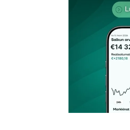
Kommentti
*
Nimesi tai nimimerkkisi
*
Tilaa SalkunRakentajan uutiskirje
Lähetä kommentti