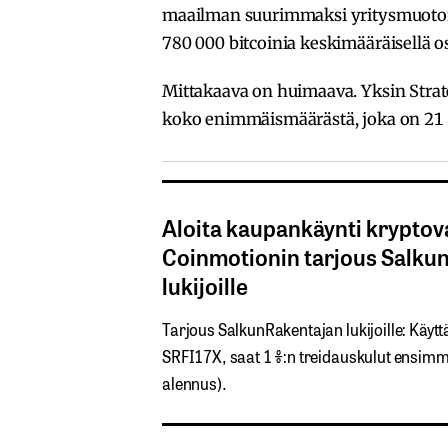
maailman suurimmaksi yritysmuotoise
780 000 bitcoinia keskimääräisellä os
Mittakaava on huimaava. Yksin Strate
koko enimmäismäärästä, joka on 21 
Aloita kaupankäynti kryptova
Coinmotionin tarjous Salku
lukijoille
Tarjous SalkunRakentajan lukijoille: Käyttä
SRFI17X,​ ​saat​ ​1 %:n treidauskulut​ ​ensimmäi
alennus).