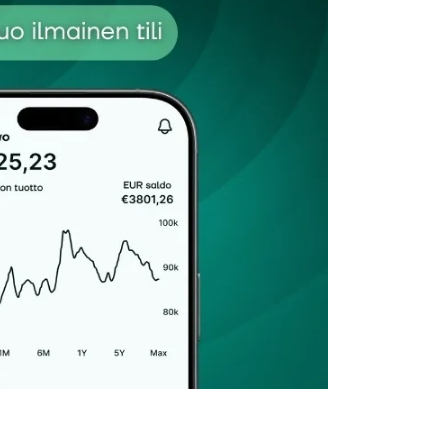
Sähköpostiosoitteesi
*