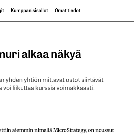
it
Kumppanisisällöt
Omat tiedot
muri alkaa näkyä
yhden yhtiön mittavat ostot siirtävät
a voi liikuttaa kurssia voimakkaasti.
nettiin aiemmin nimellä MicroStrategy, on noussut