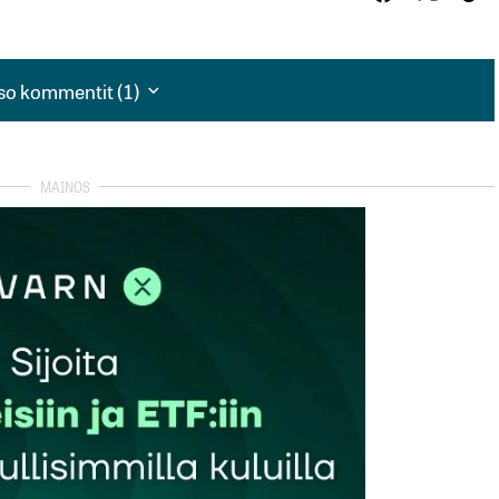
so kommentit (1)
so kommentit (1)
tegy olemasta
autua sisään
rekisteröityä
et kentät on merkitty
*