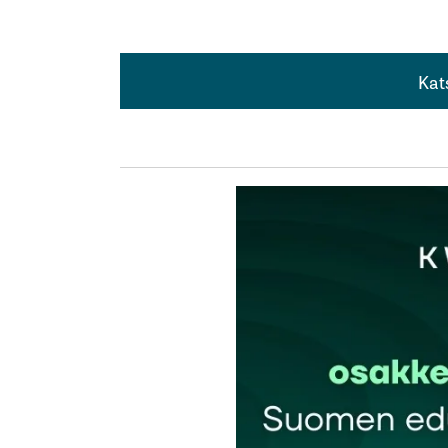
Kat
Kat
Joku kun vetää ”töpselin” irti, lakkaa Stra
Tipi59
20.5.2026 at 18:31
Vastaa
kirj
Sähköpostiosoitettasi ei julkaista.
Pakollis