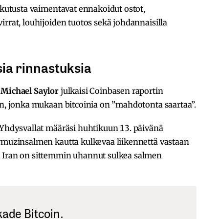
aikutusta vaimentavat ennakoidut ostot,
irrat, louhijoiden tuotos sekä johdannaisilla
sia rinnastuksia
a
Michael Saylor
julkaisi Coinbasen raportin
in, jonka mukaan bitcoinia on ”mahdotonta saartaa”.
 Yhdysvallat määräsi huhtikuun 13. päivänä
ormuzinsalmen kautta kulkevaa liikennettä vastaan
. Iran on sittemmin uhannut sulkea salmen
kade Bitcoin.