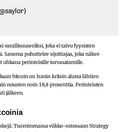
@saylor)
i varallisuuseräksi, joka ei taivu fyysisten
. Sanoma puhuttelee sijoittajaa, joka näkee
 uhkana perinteisille turvasatamille.
an bitcoin on Iranin kriisin alusta lähtien
in nousten noin 18,8 prosenttia. Perinteisten
ti jälkeen.
tcoinia
rkkejä. Tuoreimmassa viikko-ostossaan Strategy