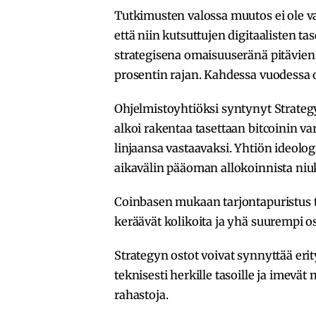
Tutkimusten valossa muutos ei ole va
että niin kutsuttujen digitaalisten t
strategisena omaisuuseränä pitävien 
prosentin rajan. Kahdessa vuodessa 
Ohjelmistoyhtiöksi syntynyt Strategy
alkoi rakentaa tasettaan bitcoinin v
linjaansa vastaavaksi. Yhtiön ideolog
aikavälin pääoman allokoinnista niuk
Coinbasen mukaan tarjontapuristus t
keräävät kolikoita ja yhä suurempi os
Strategyn ostot voivat synnyttää eri
teknisesti herkille tasoille ja ime
rahastoja.