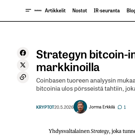
Artikkelit
Nostot
IR-seuranta
Blog
Strategyn bitcoin-i
markkinoilla
Coinbasen tuoreen analyysin mukaan 
bitcoinia ulos pörsseistä tahtiin, jok
Jorma Erkkilä
KRYPTOT
20.5.2026
1
Yhdysvaltalainen
Strategy
, joka tun