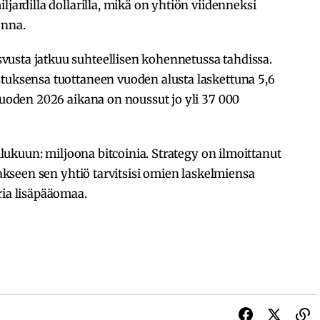
ljardilla dollarilla, mikä on yhtiön viidenneksi
onna.
usta jatkuu suhteellisen kohennetussa tahdissa.
stuksensa tuottaneen vuoden alusta laskettuna 5,6
 vuoden 2026 aikana on noussut jo yli 37 000
tilukuun: miljoona bitcoinia. Strategy on ilmoittanut
taakseen sen yhtiö tarvitsisi omien laskelmiensa
ria lisäpääomaa.