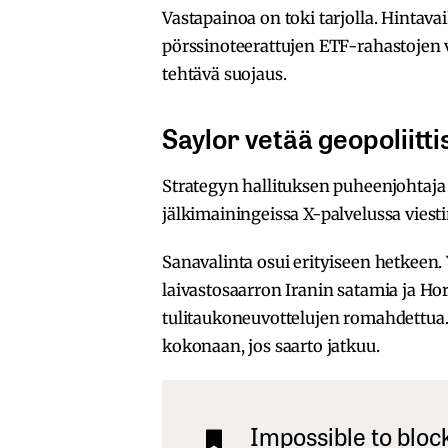
Vastapainoa on toki tarjolla. Hintav
pörssinoteerattujen ETF-rahastojen v
tehtävä suojaus.
Saylor vetää geopoliitti
Strategyn hallituksen puheenjohtaj
jälkimainingeissa X-palvelussa viest
Sanavalinta osui erityiseen hetkeen.
laivastosaarron Iranin satamia ja H
tulitaukoneuvottelujen romahdettua
kokonaan, jos saarto jatkuu.
Impossible to bloc