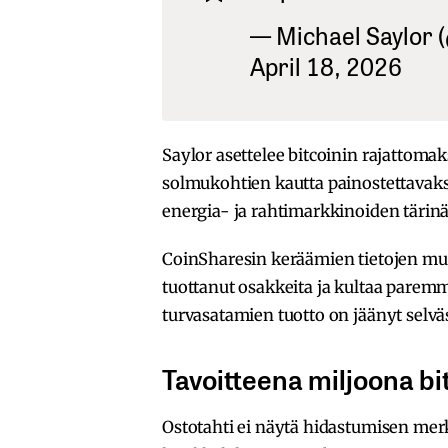
— Michael Saylor (
April 18, 2026
Saylor asettelee bitcoinin rajattomaks
solmukohtien kautta painostettavaksi
energia- ja rahtimarkkinoiden tärinät
CoinSharesin keräämien tietojen muka
tuottanut osakkeita ja kultaa paremm
turvasatamien tuotto on jäänyt selväs
Tavoitteena miljoona bi
Ostotahti ei näytä hidastumisen me