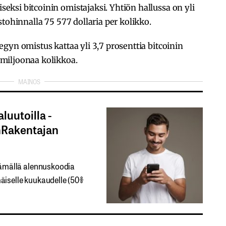
ksi bitcoinin omistajaksi. Yhtiön hallussa on yli
tohinnalla 75 577 dollaria per kolikko.
gyn omistus kattaa yli 3,7 prosenttia bitcoinin
miljoonaa kolikkoa.
luutoilla -
nRakentajan
mällä​ ​alennuskoodia​ ​
selle​ ​kuukaudelle​ ​(50%​ ​