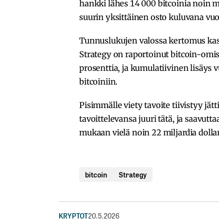
hankki lähes 14 000 bitcoinia noin mi
suurin yksittäinen osto kuluvana vu
Tunnuslukujen valossa kertomus kasv
Strategy on raportoinut bitcoin-omi
prosenttia, ja kumulatiivinen lisäys
bitcoiniin.
Pisimmälle viety tavoite tiivistyy jät
tavoittelevansa juuri tätä, ja saavut
mukaan vielä noin 22 miljardia dolla
bitcoin
Strategy
KRYPTOT
20.5.2026