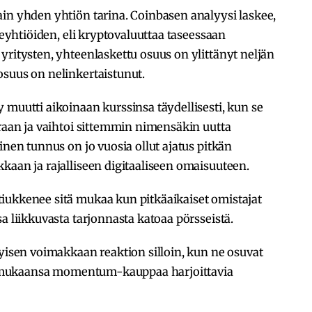
in yhden yhtiön tarina. Coinbasen analyysi laskee,
aseyhtiöiden, eli kryptovaluuttaa taseessaan
yritysten, yhteenlaskettu osuus on ylittänyt neljän
osuus on nelinkertaistunut.
 muutti aikoinaan kurssinsa täydellisesti, kun se
araan ja vaihtoi sittemmin nimensäkin uutta
inen tunnus on jo vuosia ollut ajatus pitkän
kaan ja rajalliseen digitaaliseen omaisuuteen.
iukkenee sitä mukaa kun pitkäaikaiset omistajat
a liikkuvasta tarjonnasta katoaa pörsseistä.
tyisen voimakkaan reaktion silloin, kun ne osuvat
vät mukaansa momentum-kauppaa harjoittavia