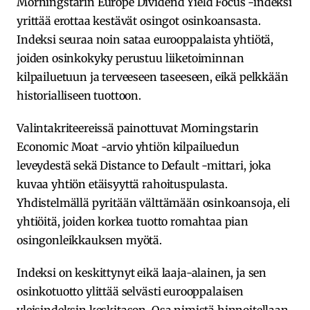
Morningstarin Europe Dividend Yield Focus -indeksi
yrittää erottaa kestävät osingot osinkoansasta.
Indeksi seuraa noin sataa eurooppalaista yhtiötä,
joiden osinkokyky perustuu liiketoiminnan
kilpailuetuun ja terveeseen taseeseen, eikä pelkkään
historialliseen tuottoon.
Valintakriteereissä painottuvat Morningstarin
Economic Moat -arvio yhtiön kilpailuedun
leveydestä sekä Distance to Default -mittari, joka
kuvaa yhtiön etäisyyttä rahoituspulasta.
Yhdistelmällä pyritään välttämään osinkoansoja, eli
yhtiöitä, joiden korkea tuotto romahtaa pian
osingonleikkauksen myötä.
Indeksi on keskittynyt eikä laaja-alainen, ja sen
osinkotuotto ylittää selvästi eurooppalaisen
yleisindeksin keskitason. Osa nimistä hinnoitellaan