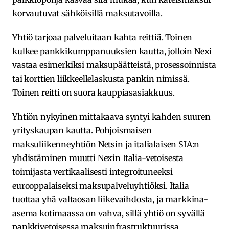
korvautuvat sähköisillä maksutavoilla.
Yhtiö tarjoaa palveluitaan kahta reittiä. Toinen
kulkee pankkikumppanuuksien kautta, jolloin Nexi
vastaa esimerkiksi maksupäätteistä, prosessoinnista
tai korttien liikkeellelaskusta pankin nimissä.
Toinen reitti on suora kauppiasasiakkuus.
Yhtiön nykyinen mittakaava syntyi kahden suuren
yrityskaupan kautta. Pohjoismaisen
maksuliikenneyhtiön Netsin ja italialaisen SIA:n
yhdistäminen muutti Nexin Italia-vetoisesta
toimijasta vertikaalisesti integroituneeksi
eurooppalaiseksi maksupalveluyhtiöksi. Italia
tuottaa yhä valtaosan liikevaihdosta, ja markkina-
asema kotimaassa on vahva, sillä yhtiö on syvällä
pankkivetoisessa maksuinfrastruktuurissa.