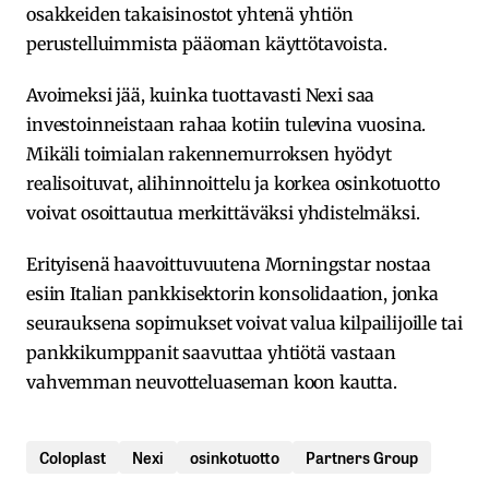
osakkeiden takaisinostot yhtenä yhtiön
perustelluimmista pääoman käyttötavoista.
Avoimeksi jää, kuinka tuottavasti Nexi saa
investoinneistaan rahaa kotiin tulevina vuosina.
Mikäli toimialan rakennemurroksen hyödyt
realisoituvat, alihinnoittelu ja korkea osinkotuotto
voivat osoittautua merkittäväksi yhdistelmäksi.
Erityisenä haavoittuvuutena Morningstar nostaa
esiin Italian pankkisektorin konsolidaation, jonka
seurauksena sopimukset voivat valua kilpailijoille tai
pankkikumppanit saavuttaa yhtiötä vastaan
vahvemman neuvotteluaseman koon kautta.
Coloplast
Nexi
osinkotuotto
Partners Group