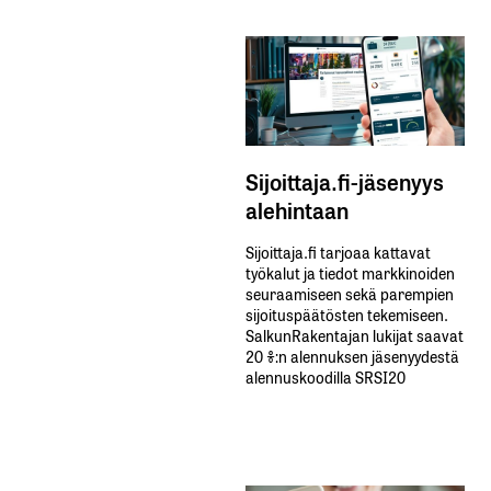
Sijoittaja.fi-jäsenyys
alehintaan
Sijoittaja.fi tarjoaa kattavat
työkalut ja tiedot markkinoiden
seuraamiseen sekä parempien
sijoituspäätösten tekemiseen.
SalkunRakentajan lukijat saavat
20 %:n alennuksen jäsenyydestä
alennuskoodilla SRSI20