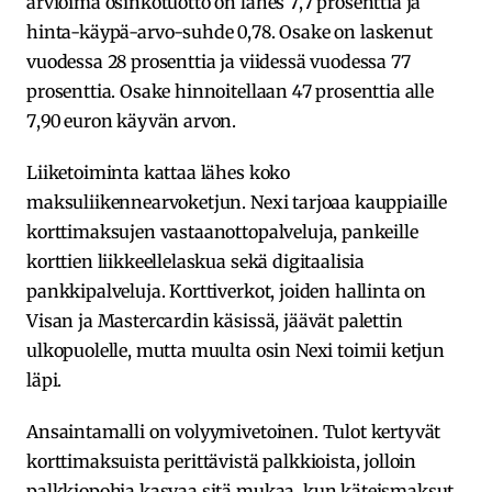
arvioima osinkotuotto on lähes 7,7 prosenttia ja
hinta-käypä-arvo-suhde 0,78. Osake on laskenut
vuodessa 28 prosenttia ja viidessä vuodessa 77
prosenttia. Osake hinnoitellaan 47 prosenttia alle
7,90 euron käyvän arvon.
Liiketoiminta kattaa lähes koko
maksuliikennearvoketjun. Nexi tarjoaa kauppiaille
korttimaksujen vastaanottopalveluja, pankeille
korttien liikkeellelaskua sekä digitaalisia
pankkipalveluja. Korttiverkot, joiden hallinta on
Visan ja Mastercardin käsissä, jäävät palettin
ulkopuolelle, mutta muulta osin Nexi toimii ketjun
läpi.
Ansaintamalli on volyymivetoinen. Tulot kertyvät
korttimaksuista perittävistä palkkioista, jolloin
palkkiopohja kasvaa sitä mukaa, kun käteismaksut