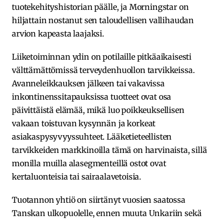
tuotekehityshistorian päälle, ja Morningstar on
hiljattain nostanut sen taloudellisen vallihaudan
arvion kapeasta laajaksi.
Liiketoiminnan ydin on potilaille pitkäaikaisesti
välttämättömissä terveydenhuollon tarvikkeissa.
Avanneleikkauksen jälkeen tai vakavissa
inkontinenssitapauksissa tuotteet ovat osa
päivittäistä elämää, mikä luo poikkeuksellisen
vakaan toistuvan kysynnän ja korkeat
asiakaspysyvyyssuhteet. Lääketieteellisten
tarvikkeiden markkinoilla tämä on harvinaista, sillä
monilla muilla alasegmenteillä ostot ovat
kertaluonteisia tai sairaalavetoisia.
Tuotannon yhtiö on siirtänyt vuosien saatossa
Tanskan ulkopuolelle, ennen muuta Unkariin sekä