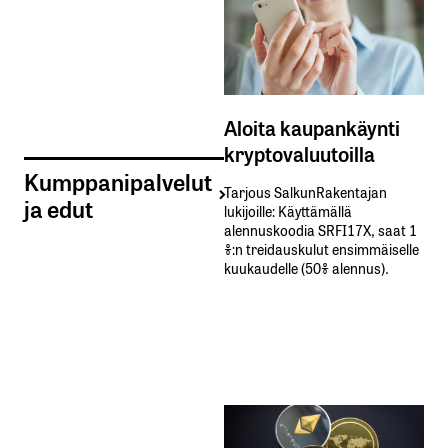
Aloita kaupankäynti
kryptovaluutoilla
Kumppanipalvelut
Tarjous SalkunRakentajan
ja edut
lukijoille: Käyttämällä​ ​
alennuskoodia​ ​SRFI17X,​ ​saat​ ​1
%:n treidauskulut​ ​ensimmäiselle​ ​
kuukaudelle​ ​(50%​ ​alennus).