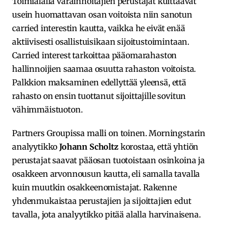
Toimialalla varainhoitajien perustajat kuittaavat
usein huomattavan osan voitoista niin sanotun
carried interestin kautta, vaikka he eivät enää
aktiivisesti osallistuisikaan sijoitustoimintaan.
Carried interest tarkoittaa pääomarahaston
hallinnoijien saamaa osuutta rahaston voitoista.
Palkkion maksaminen edellyttää yleensä, että
rahasto on ensin tuottanut sijoittajille sovitun
vähimmäistuoton.
Partners Groupissa malli on toinen. Morningstarin
analyytikko
Johann Scholtz
korostaa, että yhtiön
perustajat saavat pääosan tuotoistaan osinkoina ja
osakkeen arvonnousun kautta, eli samalla tavalla
kuin muutkin osakkeenomistajat. Rakenne
yhdenmukaistaa perustajien ja sijoittajien edut
tavalla, jota analyytikko pitää alalla harvinaisena.