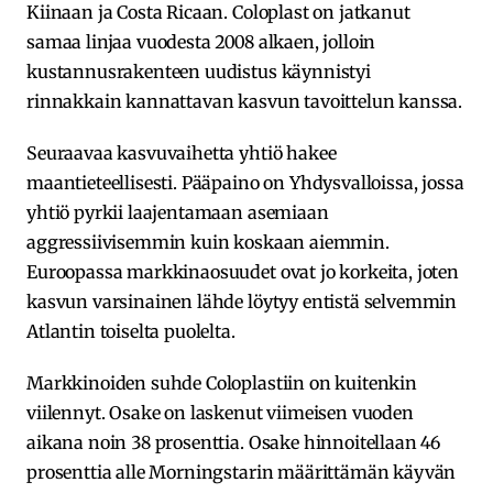
Kiinaan ja Costa Ricaan. Coloplast on jatkanut
samaa linjaa vuodesta 2008 alkaen, jolloin
kustannusrakenteen uudistus käynnistyi
rinnakkain kannattavan kasvun tavoittelun kanssa.
Seuraavaa kasvuvaihetta yhtiö hakee
maantieteellisesti. Pääpaino on Yhdysvalloissa, jossa
yhtiö pyrkii laajentamaan asemiaan
aggressiivisemmin kuin koskaan aiemmin.
Euroopassa markkinaosuudet ovat jo korkeita, joten
kasvun varsinainen lähde löytyy entistä selvemmin
Atlantin toiselta puolelta.
Markkinoiden suhde Coloplastiin on kuitenkin
viilennyt. Osake on laskenut viimeisen vuoden
aikana noin 38 prosenttia. Osake hinnoitellaan 46
prosenttia alle Morningstarin määrittämän käyvän