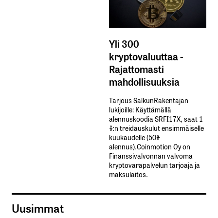
Yli 300
kryptovaluuttaa -
Rajattomasti
mahdollisuuksia
Tarjous SalkunRakentajan
lukijoille: Käyttämällä​ ​
alennuskoodia​ ​SRFI17X,​ ​saat​ ​1
%:n treidauskulut​ ​ensimmäiselle​ ​
kuukaudelle​ ​(50%​ ​
alennus).Coinmotion Oy on
Finanssivalvonnan valvoma
kryptovarapalvelun tarjoaja ja
maksulaitos.
Uusimmat