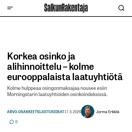
Korkea osinko ja
alihinnoittelu – kolme
eurooppalaista laatuyhtiötä
Kolme hulppeaa osingonmaksajaa nousee esiin
Morningstarin laatuyhtiöiden osinkoindeksissä.
Jorma Erkkilä
ARVO-OSAKKEET
SIJOITUSIDEAT
17.5.2026
0