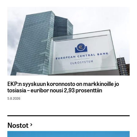
EKP:n syyskuun koronnosto on markkinoille jo
tosiasia – euribor nousi 2,93 prosenttiin
5.8.2026
Nostot