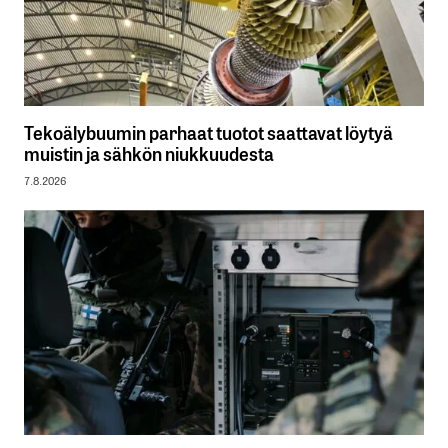
Tekoälybuumin parhaat tuotot saattavat löytyä
muistin ja sähkön niukkuudesta
7.8.2026