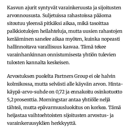
Kasvun ajurit syntyvät varainkeruusta ja sijoitusten
arvonnoususta. Suljetuissa rahastoissa pääoma
sitoutuu yleensä pitkäksi aikaa, mikä tasoittaa
palkkiotulojen heilahteluja, mutta uusien rahastojen
kerääminen sanelee aikaa myöten, kuinka nopeasti
hallinnoitava varallisuus kasvaa. Tämä tekee
varainhankinnan onnistumisesta yhtiön tulevien
tulosten kannalta keskeisen.
Arvostuksen puolelta Partners Group ei ole halvin
kolmikossa, mutta selvästi alle käyvän arvon. Hinta-
käypä-arvo-suhde on 0,72 ja ennakoitu osinkotuotto
5,2 prosenttia. Morningstar antaa yhtiölle neljä
tähteä, mutta epävarmuusluokitus on korkea. Tämä
heijastaa vaihtoehtoisten sijoitusten arvostus- ja
varainkeruusyklien herkkyyttä.