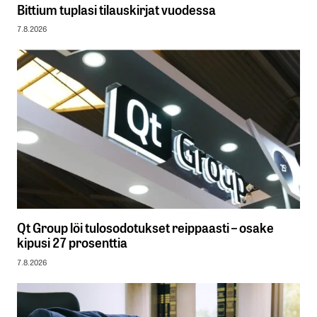
Bittium tuplasi tilauskirjat vuodessa
7.8.2026
Qt Group löi tulosodotukset reippaasti – osake
kipusi 27 prosenttia
7.8.2026