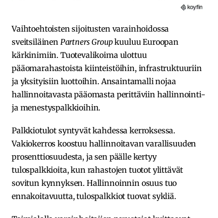
Vaihtoehtoisten sijoitusten varainhoidossa
sveitsiläinen
Partners Group
kuuluu Euroopan
kärkinimiin. Tuotevalikoima ulottuu
pääomarahastoista kiinteistöihin, infrastruktuuriin
ja yksityisiin luottoihin. Ansaintamalli nojaa
hallinnoitavasta pääomasta perittäviin hallinnointi-
ja menestyspalkkioihin.
Palkkiotulot syntyvät kahdessa kerroksessa.
Vakiokerros koostuu hallinnoitavan varallisuuden
prosenttiosuudesta, ja sen päälle kertyy
tulospalkkioita, kun rahastojen tuotot ylittävät
sovitun kynnyksen. Hallinnoinnin osuus tuo
ennakoitavuutta, tulospalkkiot tuovat sykliä.