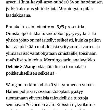
arvon. Hinta-käypä-arvo-suhde 0,54 on harvinaisen
jyrkkä alennus yhtiölle, jota Morningstar pitää
laadukkaana.
Ennakoitu osinkotuotto on 5,65 prosenttia.
Omistajapolitiikka tukee tuoton pysyvyyttä, sillä
yhtiön johto on määritellyt selkeästi, kuinka paljon
kassaa pidetään mahdollisia yritysostoja varten, ja
ylimääräiset varat ohjataan omistajille, toisinaan
myös lisäosinkoina. Morningstarin analyytikko
Debbie S. Wang
pitää tätä linjaa toimialalla
poikkeuksellisen selkeänä.
Wang on tutkinut yhtiötä yli kymmenen vuotta.
Hänen pohja-arviossaan Coloplast pystyy
tuottamaan ylivertaisia taloudellisia tuottoja
seuraavan 20 vuoden ajan. Kurssin nykytilanne