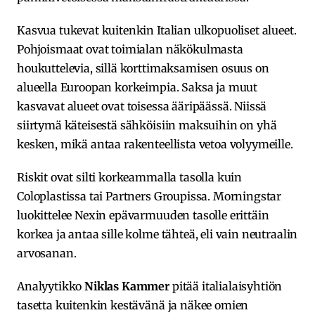
Kasvua tukevat kuitenkin Italian ulkopuoliset alueet.
Pohjoismaat ovat toimialan näkökulmasta
houkuttelevia, sillä korttimaksamisen osuus on
alueella Euroopan korkeimpia. Saksa ja muut
kasvavat alueet ovat toisessa ääripäässä. Niissä
siirtymä käteisestä sähköisiin maksuihin on yhä
kesken, mikä antaa rakenteellista vetoa volyymeille.
Riskit ovat silti korkeammalla tasolla kuin
Coloplastissa tai Partners Groupissa. Morningstar
luokittelee Nexin epävarmuuden tasolle erittäin
korkea ja antaa sille kolme tähteä, eli vain neutraalin
arvosanan.
Analyytikko
Niklas Kammer
pitää italialaisyhtiön
tasetta kuitenkin kestävänä ja näkee omien