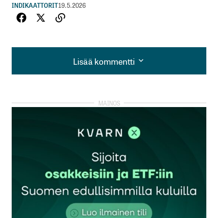
INDIKAATTORIT
19.5.2026
Lisää kommentti
Lisää kommentti
kirjautua
sisään
rekisteröityä
Sähköpostiosoitettasi ei julkaista.
Pakolliset
kentät on merkitty
*