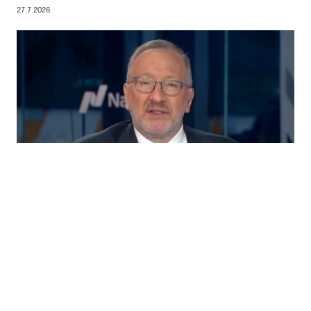
27.7.2026
Seth Klarman: Tekoälyhuumassa kuplan piirteitä
21.7.2026