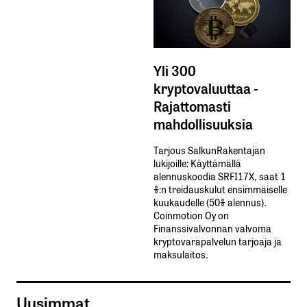
Yli 300
kryptovaluuttaa -
Rajattomasti
mahdollisuuksia
Tarjous SalkunRakentajan
lukijoille: Käyttämällä​ ​
alennuskoodia​ ​SRFI17X,​ ​saat​ ​1
%:n treidauskulut​ ​ensimmäiselle​ ​
kuukaudelle​ ​(50%​ ​alennus).
Coinmotion Oy on
Finanssivalvonnan valvoma
kryptovarapalvelun tarjoaja ja
maksulaitos.
Uusimmat