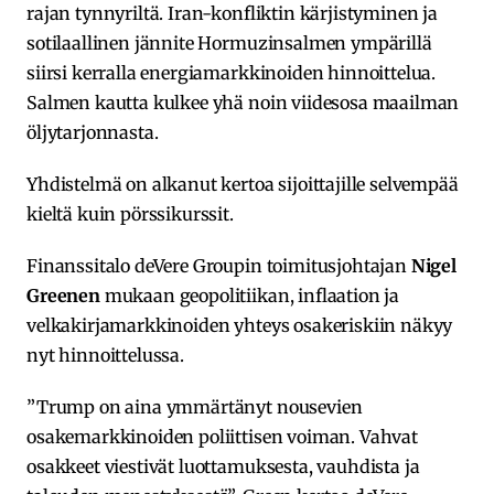
rajan tynnyriltä. Iran-konfliktin kärjistyminen ja
sotilaallinen jännite Hormuzinsalmen ympärillä
siirsi kerralla energiamarkkinoiden hinnoittelua.
Salmen kautta kulkee yhä noin viidesosa maailman
öljytarjonnasta.
Yhdistelmä on alkanut kertoa sijoittajille selvempää
kieltä kuin pörssikurssit.
Finanssitalo deVere Groupin toimitusjohtajan
Nigel
Greenen
mukaan geopolitiikan, inflaation ja
velkakirjamarkkinoiden yhteys osakeriskiin näkyy
nyt hinnoittelussa.
”Trump on aina ymmärtänyt nousevien
osakemarkkinoiden poliittisen voiman. Vahvat
osakkeet viestivät luottamuksesta, vauhdista ja