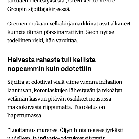
talouden menestyksestä”, Green kertoo deVere
Groupin sijoittajakirjeessä.
Greenen mukaan velkakirjamarkkinat ovat alkaneet
kumota tämän pörssinarratiivin. Se on nyt se
todellinen riski, hän varoittaa.
Halvasta rahasta tuli kallista
nopeammin kuin odotettiin
Sijoittajat odottivat vielä viime vuonna inflaation
laantuvan, koronlaskujen lähestyvän ja tekoälyn
vetämän kasvun pitävän osakkeet nousussa
makrokuvasta riippumatta. Tuo oletus on
hapertumassa.
”Luottamus murenee. Öljyn hinta nousee jyrkästi
uudelleen, ja inflaatio-odotukset siirtyvät