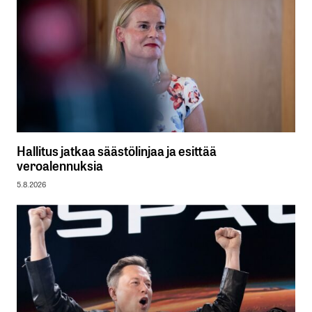
Hallitus jatkaa säästölinjaa ja esittää
veroalennuksia
5.8.2026