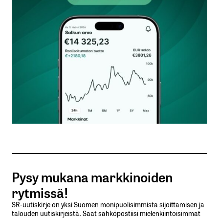
Kommentti
*
Nimesi tai nimimerkkisi
*
Sähköpostiosoitteesi
*
Tilaa SalkunRakentajan uutiskirje
Pysy mukana markkinoiden
Lähetä kommentti
rytmissä!
SR-uutiskirje on yksi Suomen monipuolisimmista sijoittamisen ja
talouden uutiskirjeistä. Saat sähköpostiisi mielenkiintoisimmat