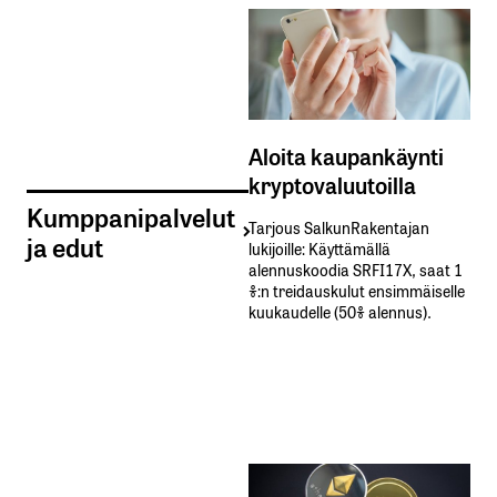
Aloita kaupankäynti
kryptovaluutoilla
Kumppanipalvelut
Tarjous SalkunRakentajan
ja edut
lukijoille: Käyttämällä​ ​
alennuskoodia​ ​SRFI17X,​ ​saat​ ​1
%:n treidauskulut​ ​ensimmäiselle​ ​
kuukaudelle​ ​(50%​ ​alennus).