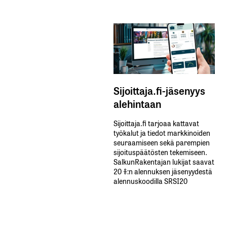
Sijoittaja.fi-jäsenyys
alehintaan
Sijoittaja.fi tarjoaa kattavat
työkalut ja tiedot markkinoiden
seuraamiseen sekä parempien
sijoituspäätösten tekemiseen.
SalkunRakentajan lukijat saavat
20 %:n alennuksen jäsenyydestä
alennuskoodilla SRSI20