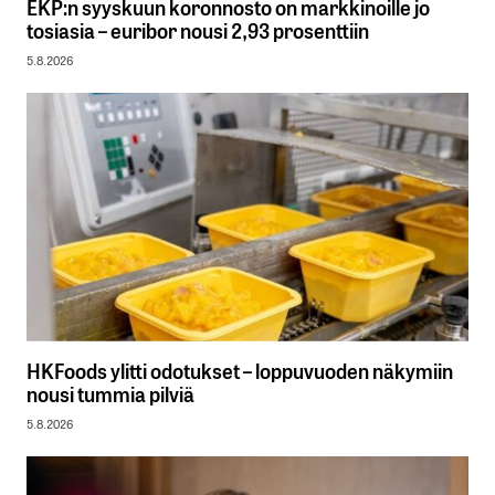
EKP:n syyskuun koronnosto on markkinoille jo
tosiasia – euribor nousi 2,93 prosenttiin
5.8.2026
HKFoods ylitti odotukset – loppuvuoden näkymiin
nousi tummia pilviä
5.8.2026