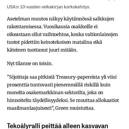
USA:n 10-vuoden velkakirjan korkokehitys.
Asetelman muutos näkyy käytännössä salkkujen
rakentamisessa. Vuosikausia osakkeille ei
oikeastaan ollut vaihtoehtoa, koska valtionlainojen
tuotot pidettiin keinotekoisen matalina eikä
käteinen tuottanut juuri mitään.
Nyt tilanne on toisin.
”Sijoittaja saa pitkistä Treasury-papereista yli viisi
prosenttia tuntuvasti pienemmällä riskillä kuin
monelta osakemarkkinan sektorilta, joka on
hinnoiteltu täydellisyydeksi. Se muuttaa allokaatiot
maailmanlaajuisesti”, Green muistuttaa.
Tekoälyralli peittää alleen kasvavan