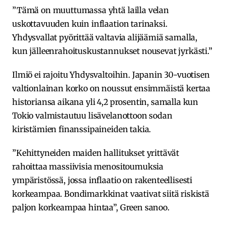
”Tämä on muuttumassa yhtä lailla velan
uskottavuuden kuin inflaation tarinaksi.
Yhdysvallat pyörittää valtavia alijäämiä samalla,
kun jälleenrahoituskustannukset nousevat jyrkästi.”
Ilmiö ei rajoitu Yhdysvaltoihin. Japanin 30-vuotisen
valtionlainan korko on noussut ensimmäistä kertaa
historiansa aikana yli 4,2 prosentin, samalla kun
Tokio valmistautuu lisävelanottoon sodan
kiristämien finanssipaineiden takia.
”Kehittyneiden maiden hallitukset yrittävät
rahoittaa massiivisia menositoumuksia
ympäristössä, jossa inflaatio on rakenteellisesti
korkeampaa. Bondimarkkinat vaativat siitä riskistä
paljon korkeampaa hintaa”, Green sanoo.