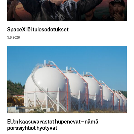
SpaceX löi tulosodotukset
5.8.2026
EU:n kaasuvarastot hupenevat – nämä
pörssiyhtiöt hyötyvät