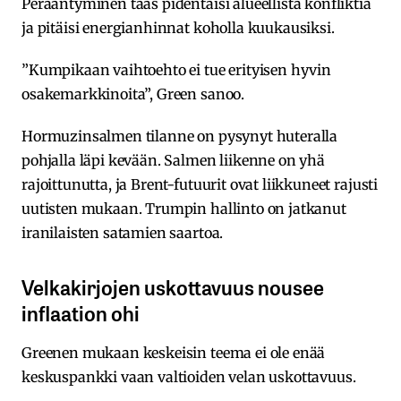
Perääntyminen taas pidentäisi alueellista konfliktia
ja pitäisi energianhinnat koholla kuukausiksi.
”Kumpikaan vaihtoehto ei tue erityisen hyvin
osakemarkkinoita”, Green sanoo.
Hormuzinsalmen tilanne on pysynyt huteralla
pohjalla läpi kevään. Salmen liikenne on yhä
rajoittunutta, ja Brent-futuurit ovat liikkuneet rajusti
uutisten mukaan. Trumpin hallinto on jatkanut
iranilaisten satamien saartoa.
Velkakirjojen uskottavuus nousee
inflaation ohi
Greenen mukaan keskeisin teema ei ole enää
keskuspankki vaan valtioiden velan uskottavuus.