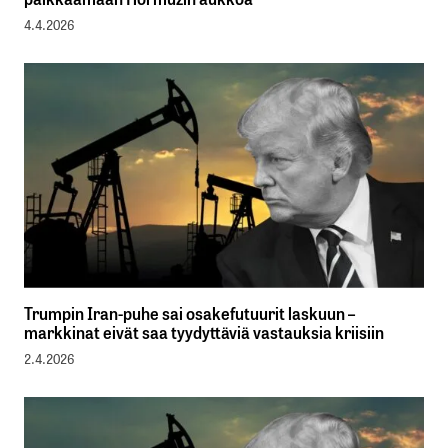
4.4.2026
Trumpin Iran-puhe sai osakefutuurit laskuun –
markkinat eivät saa tyydyttäviä vastauksia kriisiin
2.4.2026