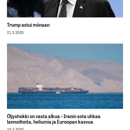
Trump astui miinaan
21.3.2026
Öljyshokki on vasta alkua – Iranin sota uhkaa
lannoitteita, heliumia ja Euroopan kasvua
18.3.2026