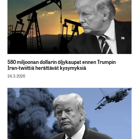
580 miljoonan dollarin öljykaupat ennen Trumpin
Iran-twiittiä herättävät kysymyksiä
24.3.2026