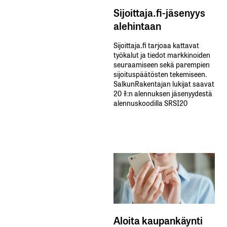
Sijoittaja.fi-jäsenyys
alehintaan
Sijoittaja.fi tarjoaa kattavat
työkalut ja tiedot markkinoiden
seuraamiseen sekä parempien
sijoituspäätösten tekemiseen.
SalkunRakentajan lukijat saavat
20 %:n alennuksen jäsenyydestä
alennuskoodilla SRSI20
Aloita kaupankäynti