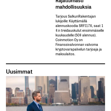
Rajattomasti
mahdollisuuksia
Tarjous SalkunRakentajan
lukijoille: Käyttämällä​ ​
alennuskoodia​ ​SRFI17X,​ ​saat​ ​1
%:n treidauskulut​ ​ensimmäiselle​ ​
kuukaudelle​ ​(50%​ ​alennus).
Coinmotion Oy on
Finanssivalvonnan valvoma
kryptovarapalvelun tarjoaja ja
maksulaitos.
Uusimmat