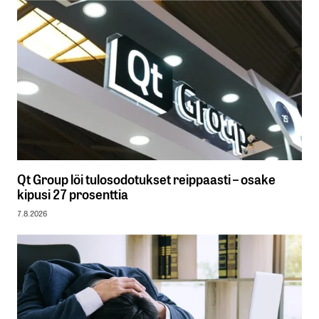
Qt Group löi tulosodotukset reippaasti – osake
kipusi 27 prosenttia
7.8.2026