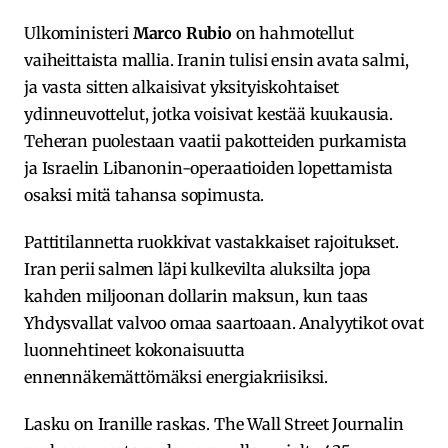
Ulkoministeri
Marco Rubio
on hahmotellut
vaiheittaista mallia. Iranin tulisi ensin avata salmi,
ja vasta sitten alkaisivat yksityiskohtaiset
ydinneuvottelut, jotka voisivat kestää kuukausia.
Teheran puolestaan vaatii pakotteiden purkamista
ja Israelin Libanonin-operaatioiden lopettamista
osaksi mitä tahansa sopimusta.
Pattitilannetta ruokkivat vastakkaiset rajoitukset.
Iran perii salmen läpi kulkevilta aluksilta jopa
kahden miljoonan dollarin maksun, kun taas
Yhdysvallat valvoo omaa saartoaan. Analyytikot ovat
luonnehtineet kokonaisuutta
ennennäkemättömäksi energiakriisiksi.
Lasku on Iranille raskas. The Wall Street Journalin