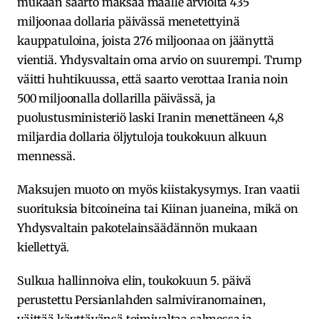
mukaan saarto maksaa maalle arviolta 435
miljoonaa dollaria päivässä menetettyinä
kauppatuloina, joista 276 miljoonaa on jäänyttä
vientiä. Yhdysvaltain oma arvio on suurempi. Trump
väitti huhtikuussa, että saarto verottaa Irania noin
500 miljoonalla dollarilla päivässä, ja
puolustusministeriö laski Iranin menettäneen 4,8
miljardia dollaria öljytuloja toukokuun alkuun
mennessä.
Maksujen muoto on myös kiistakysymys. Iran vaatii
suorituksia bitcoineina tai Kiinan juaneina, mikä on
Yhdysvaltain pakotelainsäädännön mukaan
kiellettyä.
Sulkua hallinnoiva elin, toukokuun 5. päivä
perustettu Persianlahden salmiviranomainen,
väittää käyttävänsä toimivaltaa salmessa ja