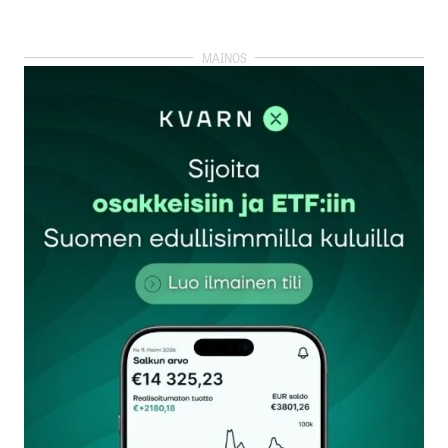
Lisää kommentti
kirjautua
sisään
rekisteröityä
Sähköpostiosoitettasi ei julkaista.
Pakolliset
kentät on merkitty
*
Kommentti
*