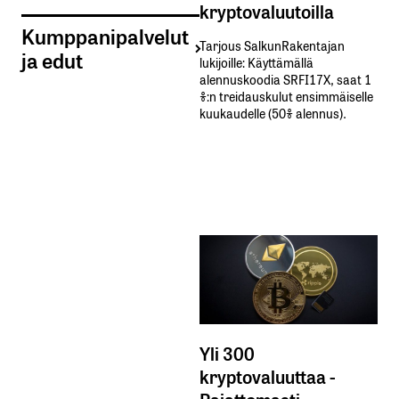
kryptovaluutoilla
Kumppanipalvelut
Tarjous SalkunRakentajan
ja edut
lukijoille: Käyttämällä​ ​
alennuskoodia​ ​SRFI17X,​ ​saat​ ​1
%:n treidauskulut​ ​ensimmäiselle​ ​
kuukaudelle​ ​(50%​ ​alennus).
Yli 300
kryptovaluuttaa -