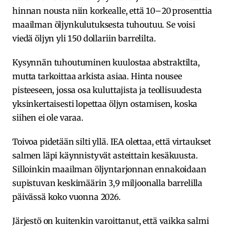
hinnan nousta niin korkealle, että 10–20 prosenttia
maailman öljynkulutuksesta tuhoutuu. Se voisi
viedä öljyn yli 150 dollariin barrelilta.
Kysynnän tuhoutuminen kuulostaa abstraktilta,
mutta tarkoittaa arkista asiaa. Hinta nousee
pisteeseen, jossa osa kuluttajista ja teollisuudesta
yksinkertaisesti lopettaa öljyn ostamisen, koska
siihen ei ole varaa.
Toivoa pidetään silti yllä. IEA olettaa, että virtaukset
salmen läpi käynnistyvät asteittain kesäkuusta.
Silloinkin maailman öljyntarjonnan ennakoidaan
supistuvan keskimäärin 3,9 miljoonalla barrelilla
päivässä koko vuonna 2026.
Järjestö on kuitenkin varoittanut, että vaikka salmi