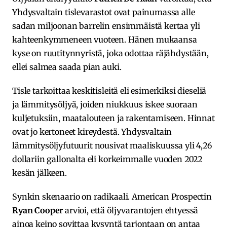
Yhdysvaltain tislevarastot ovat painumassa alle
sadan miljoonan barrelin ensimmäistä kertaa yli
kahteenkymmeneen vuoteen. Hänen mukaansa
kyse on ruutitynnyristä, joka odottaa räjähdystään,
ellei salmea saada pian auki.
Tisle tarkoittaa keskitisleitä eli esimerkiksi dieseliä
ja lämmitysöljyä, joiden niukkuus iskee suoraan
kuljetuksiin, maatalouteen ja rakentamiseen. Hinnat
ovat jo kertoneet kireydestä. Yhdysvaltain
lämmitysöljyfutuurit nousivat maaliskuussa yli 4,26
dollariin gallonalta eli korkeimmalle vuoden 2022
kesän jälkeen.
Synkin skenaario on radikaali. American Prospectin
Ryan Cooper
arvioi, että öljyvarantojen ehtyessä
ainoa keino sovittaa kysyntä tarjontaan on antaa