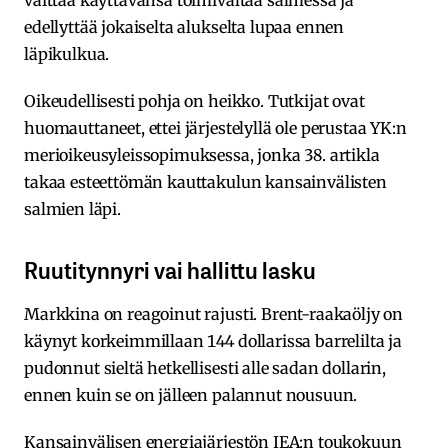
edellyttää jokaiselta alukselta lupaa ennen
läpikulkua.
Oikeudellisesti pohja on heikko. Tutkijat ovat
huomauttaneet, ettei järjestelyllä ole perustaa YK:n
merioikeusyleissopimuksessa, jonka 38. artikla
takaa esteettömän kauttakulun kansainvälisten
salmien läpi.
Ruutitynnyri vai hallittu lasku
Markkina on reagoinut rajusti. Brent-raakaöljy on
käynyt korkeimmillaan 144 dollarissa barrelilta ja
pudonnut sieltä hetkellisesti alle sadan dollarin,
ennen kuin se on jälleen palannut nousuun.
Kansainvälisen energiajärjestön IEA:n toukokuun