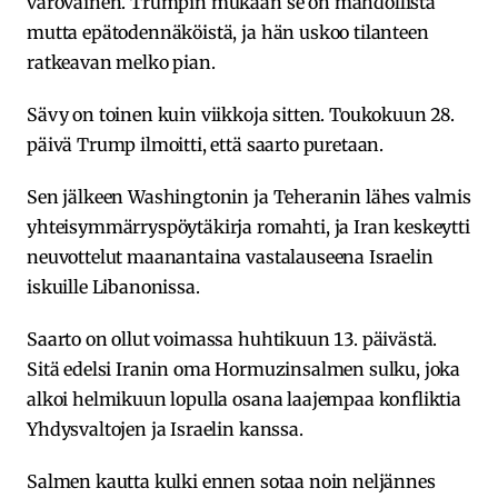
varovainen. Trumpin mukaan se on mahdollista
mutta epätodennäköistä, ja hän uskoo tilanteen
ratkeavan melko pian.
Sävy on toinen kuin viikkoja sitten. Toukokuun 28.
päivä Trump ilmoitti, että saarto puretaan.
Sen jälkeen Washingtonin ja Teheranin lähes valmis
yhteisymmärryspöytäkirja romahti, ja Iran keskeytti
neuvottelut maanantaina vastalauseena Israelin
iskuille Libanonissa.
Saarto on ollut voimassa huhtikuun 13. päivästä.
Sitä edelsi Iranin oma Hormuzinsalmen sulku, joka
alkoi helmikuun lopulla osana laajempaa konfliktia
Yhdysvaltojen ja Israelin kanssa.
Salmen kautta kulki ennen sotaa noin neljännes