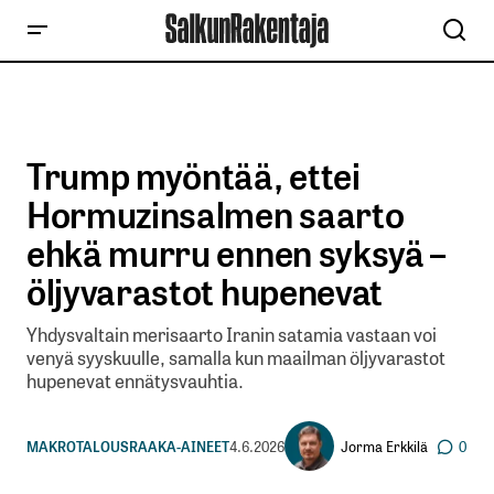
Trump myöntää, ettei
Hormuzinsalmen saarto
ehkä murru ennen syksyä –
öljyvarastot hupenevat
Yhdysvaltain merisaarto Iranin satamia vastaan voi
venyä syyskuulle, samalla kun maailman öljyvarastot
hupenevat ennätysvauhtia.
Jorma Erkkilä
MAKROTALOUS
RAAKA-AINEET
4.6.2026
0