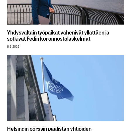
Yhdysvaltain työpaikat vähenivät yllättäen ja
sotkivat Fedin koronnostolaskelmat
8.8.2026
Helsingin pörssin päälistan yhtiöiden