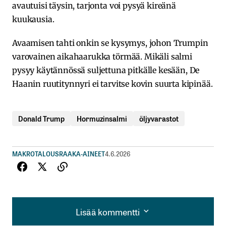
avautuisi täysin, tarjonta voi pysyä kireänä
kuukausia.
Avaamisen tahti onkin se kysymys, johon Trumpin
varovainen aikahaarukka törmää. Mikäli salmi
pysyy käytännössä suljettuna pitkälle kesään, De
Haanin ruutitynnyri ei tarvitse kovin suurta kipinää.
Donald Trump
Hormuzinsalmi
öljyvarastot
MAKROTALOUS
RAAKA-AINEET
4.6.2026
Lisää kommentti