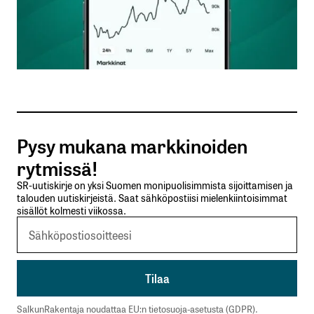
Nimesi tai nimimerkkisi
*
Sähköpostiosoitteesi
*
Tilaa SalkunRakentajan uutiskirje
Pysy mukana markkinoiden
Lähetä kommentti
rytmissä!
SR-uutiskirje on yksi Suomen monipuolisimmista sijoittamisen ja
talouden uutiskirjeistä. Saat sähköpostiisi mielenkiintoisimmat
sisällöt kolmesti viikossa.
SalkunRakentaja noudattaa EU:n tietosuoja-asetusta (GDPR).