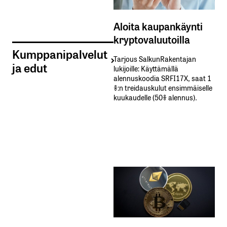
Aloita kaupankäynti
kryptovaluutoilla
Kumppanipalvelut
Tarjous SalkunRakentajan
ja edut
lukijoille: Käyttämällä​ ​
alennuskoodia​ ​SRFI17X,​ ​saat​ ​1
%:n treidauskulut​ ​ensimmäiselle​ ​
kuukaudelle​ ​(50%​ ​alennus).