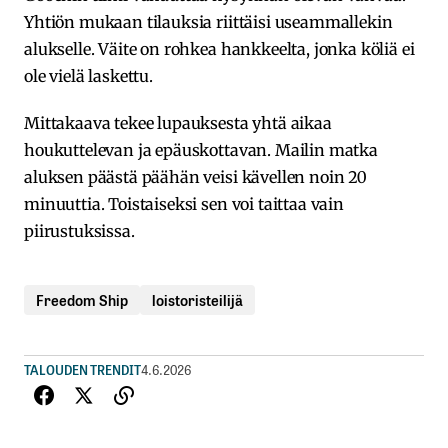
Yhtiön mukaan tilauksia riittäisi useammallekin
alukselle. Väite on rohkea hankkeelta, jonka köliä ei
ole vielä laskettu.
Mittakaava tekee lupauksesta yhtä aikaa
houkuttelevan ja epäuskottavan. Mailin matka
aluksen päästä päähän veisi kävellen noin 20
minuuttia. Toistaiseksi sen voi taittaa vain
piirustuksissa.
Freedom Ship
loistoristeilijä
TALOUDEN TRENDIT
4.6.2026