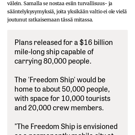
välein. Samalla se nostaa esiin turvallisuus- ja
sääntelykysymyksiä, joita yksikään valtio ei ole vielä
joutunut ratkaisemaan tässä mitassa.
Plans released for a $16 billion
mile-long ship capable of
carrying 80,000 people.
The 'Freedom Ship' would be
home to about 50,000 people,
with space for 10,000 tourists
and 20,000 crew members.
"The Freedom Ship is envisioned
as a permanently mobile city at