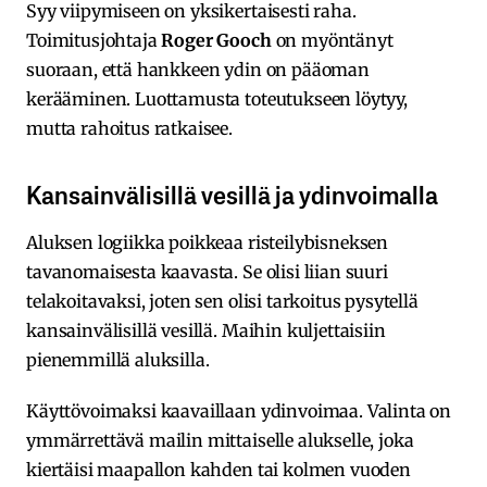
Syy viipymiseen on yksikertaisesti raha.
Toimitusjohtaja
Roger Gooch
on myöntänyt
suoraan, että hankkeen ydin on pääoman
kerääminen. Luottamusta toteutukseen löytyy,
mutta rahoitus ratkaisee.
Kansainvälisillä vesillä ja ydinvoimalla
Aluksen logiikka poikkeaa risteilybisneksen
tavanomaisesta kaavasta. Se olisi liian suuri
telakoitavaksi, joten sen olisi tarkoitus pysytellä
kansainvälisillä vesillä. Maihin kuljettaisiin
pienemmillä aluksilla.
Käyttövoimaksi kaavaillaan ydinvoimaa. Valinta on
ymmärrettävä mailin mittaiselle alukselle, joka
kiertäisi maapallon kahden tai kolmen vuoden