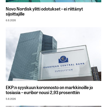
Novo Nordisk ylitti odotukset – ei riittänyt
sijoittajille
6.8.2026
EKP:n syyskuun koronnosto on markkinoille jo
tosiasia – euribor nousi 2,93 prosenttiin
5.8.2026