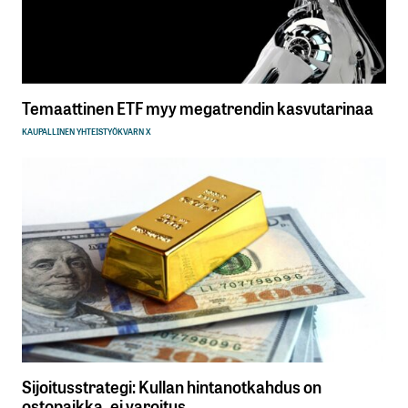
Temaattinen ETF myy megatrendin kasvutarinaa
KAUPALLINEN YHTEISTYÖ
KVARN X
Sijoitusstrategi: Kullan hintanotkahdus on
ostopaikka, ei varoitus