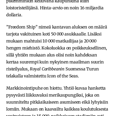
pikemminkin kelluvana kaupunkina kuin
loistoristeilijänä. Hinta-arvio on noin 16 miljardia
dollaria.
”Freedom Ship” nimeä kantavan aluksen on määrä
tarjota vakituinen koti 50 000 asukkaalle. Lisäksi
mukaan mahtuisi 10 000 matkailijaa ja 20 000
hengen miehistö. Kokoluokka on poikkeuksellinen,
sillä yhtiön mukaan alus olisi noin kahdeksan
kertaa suurempi kuin nykyinen maailman suurin
risteilyalus,
Royal Caribbeanin
Suomessa Turun
telakalla valmistettu Icon of the Seas.
Markkinointipuhe on hiottu. Yhtiö kuvaa hanketta
pysyvästi liikkuvaksi merikaupungiksi, joka on
suunniteltu pitkäaikaiseen asumiseen eikä lyhyisiin
lomiin. Mukaan on kaavailtu kaikkea koulutuksesta
vesipuistoon ja 15 000-paikkaiseen stadioniin asti.