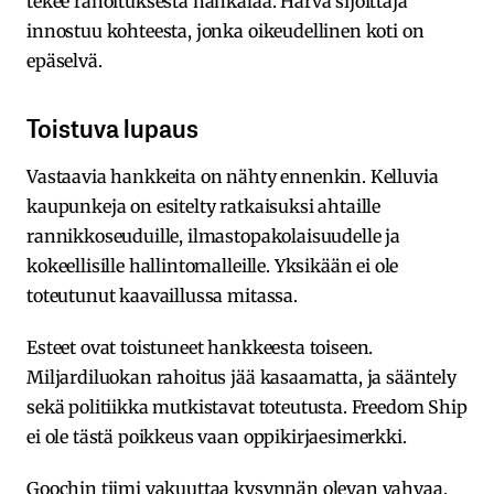
tekee rahoituksesta hankalaa. Harva sijoittaja
innostuu kohteesta, jonka oikeudellinen koti on
epäselvä.
Toistuva lupaus
Vastaavia hankkeita on nähty ennenkin. Kelluvia
kaupunkeja on esitelty ratkaisuksi ahtaille
rannikkoseuduille, ilmastopakolaisuudelle ja
kokeellisille hallintomalleille. Yksikään ei ole
toteutunut kaavaillussa mitassa.
Esteet ovat toistuneet hankkeesta toiseen.
Miljardiluokan rahoitus jää kasaamatta, ja sääntely
sekä politiikka mutkistavat toteutusta. Freedom Ship
ei ole tästä poikkeus vaan oppikirjaesimerkki.
Goochin tiimi vakuuttaa kysynnän olevan vahvaa.