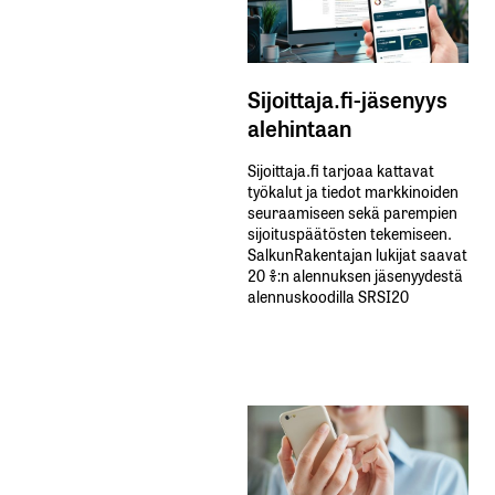
Sijoittaja.fi-jäsenyys
alehintaan
Sijoittaja.fi tarjoaa kattavat
työkalut ja tiedot markkinoiden
seuraamiseen sekä parempien
sijoituspäätösten tekemiseen.
SalkunRakentajan lukijat saavat
20 %:n alennuksen jäsenyydestä
alennuskoodilla SRSI20