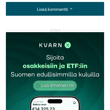
Lisää kommentti
Lisää kommentti
kirjautua
sisään
rekisteröityä
Sähköpostiosoitettasi ei julkaista.
Pakolliset
kentät on merkitty
*
Kommentti
*