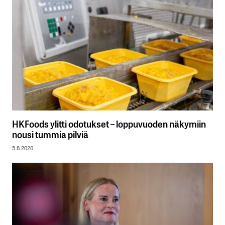
HKFoods ylitti odotukset – loppuvuoden näkymiin
nousi tummia pilviä
5.8.2026