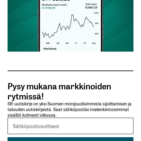
Nimesi tai nimimerkkisi
*
Sähköpostiosoitteesi
*
Tilaa SalkunRakentajan uutiskirje
Pysy mukana markkinoiden
Lähetä kommentti
rytmissä!
SR-uutiskirje on yksi Suomen monipuolisimmista sijoittamisen ja
talouden uutiskirjeistä. Saat sähköpostiisi mielenkiintoisimmat
sisällöt kolmesti viikossa.