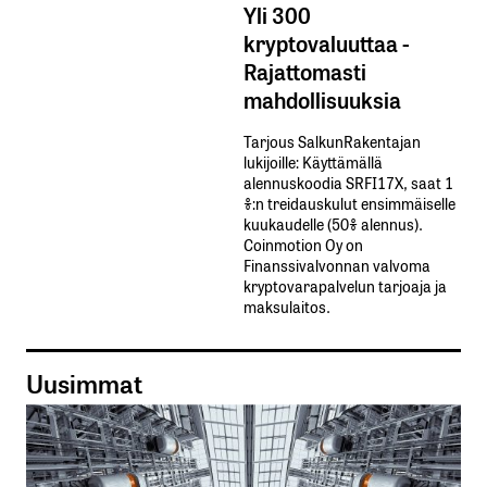
Yli 300
kryptovaluuttaa -
Rajattomasti
mahdollisuuksia
Tarjous SalkunRakentajan
lukijoille: Käyttämällä​ ​
alennuskoodia​ ​SRFI17X,​ ​saat​ ​1
%:n treidauskulut​ ​ensimmäiselle​ ​
kuukaudelle​ ​(50%​ ​alennus).
Coinmotion Oy on
Finanssivalvonnan valvoma
kryptovarapalvelun tarjoaja ja
maksulaitos.
Uusimmat