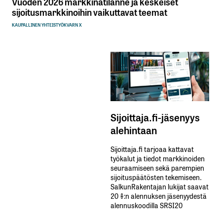
Vuoden 2026 markkinatilanne ja keskeiset
sijoitusmarkkinoihin vaikuttavat teemat
KAUPALLINEN YHTEISTYÖ
KVARN X
Sijoittaja.fi-jäsenyys
alehintaan
Sijoittaja.fi tarjoaa kattavat
työkalut ja tiedot markkinoiden
seuraamiseen sekä parempien
sijoituspäätösten tekemiseen.
SalkunRakentajan lukijat saavat
20 %:n alennuksen jäsenyydestä
alennuskoodilla SRSI20