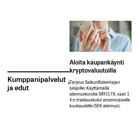
Aloita kaupankäynti
kryptovaluutoilla
Kumppanipalvelut
Tarjous SalkunRakentajan
ja edut
lukijoille: Käyttämällä​ ​
alennuskoodia​ ​SRFI17X,​ ​saat​ ​1
%:n treidauskulut​ ​ensimmäiselle​ ​
kuukaudelle​ ​(50%​ ​alennus).