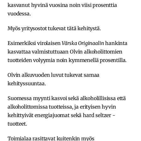
kasvanut hyvinä vuosina noin viisi prosenttia
vuodessa.
Myös yritysostot tukevat tätä kehitystä.
Esimerkiksi virolaisen
Värska Originaalin
hankinta
kasvattaa valmistuttuaan Olvin alkoholittomien
tuotteiden volyymia noin kymmenellä prosentilla.
Olvin alkuvuoden luvut tukevat samaa
kehityssuuntaa.
Suomessa myynti kasvoi sekä alkoholillisissa että
alkoholittomissa tuotteissa, ja erityisen hyvin
kehittyivät energiajuomat sekä hard seltzer -
tuotteet.
Toimialaa rasittavat kuitenkin myös