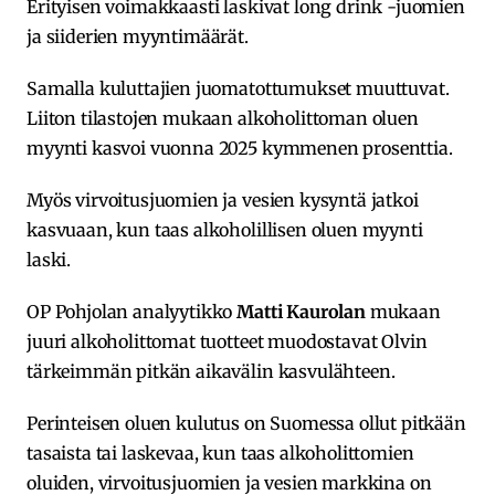
Erityisen voimakkaasti laskivat long drink -juomien
ja siiderien myyntimäärät.
Samalla kuluttajien juomatottumukset muuttuvat.
Liiton tilastojen mukaan alkoholittoman oluen
myynti kasvoi vuonna 2025 kymmenen prosenttia.
Myös virvoitusjuomien ja vesien kysyntä jatkoi
kasvuaan, kun taas alkoholillisen oluen myynti
laski.
OP Pohjolan analyytikko
Matti Kaurolan
mukaan
juuri alkoholittomat tuotteet muodostavat Olvin
tärkeimmän pitkän aikavälin kasvulähteen.
Perinteisen oluen kulutus on Suomessa ollut pitkään
tasaista tai laskevaa, kun taas alkoholittomien
oluiden, virvoitusjuomien ja vesien markkina on