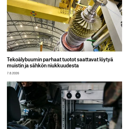
Tekoälybuumin parhaat tuotot saattavat löytyä
muistin ja sähkön niukkuudesta
7.8.2026