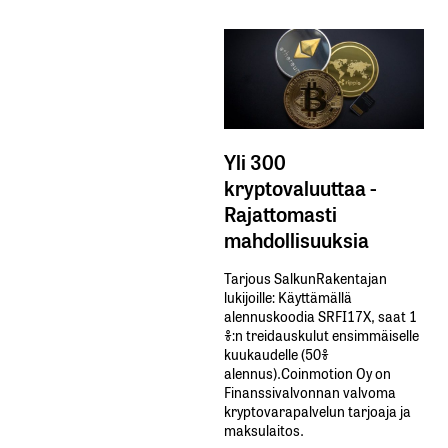
Yli 300
kryptovaluuttaa -
Rajattomasti
mahdollisuuksia
Tarjous SalkunRakentajan
lukijoille: Käyttämällä​ ​
alennuskoodia​ ​SRFI17X,​ ​saat​ ​1
%:n treidauskulut​ ​ensimmäiselle​ ​
kuukaudelle​ ​(50%​ ​
alennus).Coinmotion Oy on
Finanssivalvonnan valvoma
kryptovarapalvelun tarjoaja ja
maksulaitos.