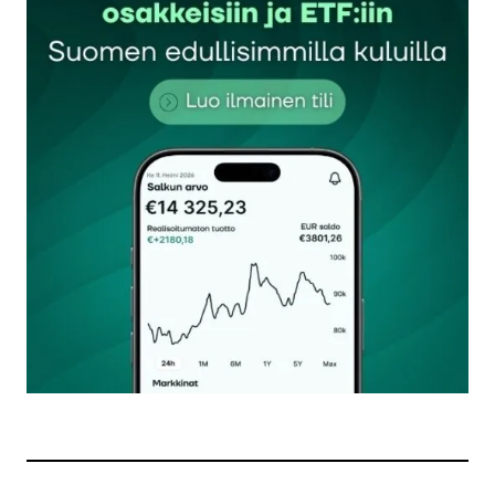
Sähköpostiosoitettasi ei julkaista.
Pakolliset
kentät on merkitty
*
Kommentti
*
Nimesi tai nimimerkkisi
*
Sähköpostiosoitteesi
*
Tilaa SalkunRakentajan uutiskirje