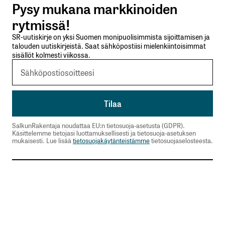
Pysy mukana markkinoiden
Lähetä kommentti
rytmissä!
SR-uutiskirje on yksi Suomen monipuolisimmista sijoittamisen ja
talouden uutiskirjeistä. Saat sähköpostiisi mielenkiintoisimmat
sisällöt kolmesti viikossa.
SalkunRakentaja noudattaa EU:n tietosuoja-asetusta (GDPR).
Käsittelemme tietojasi luottamuksellisesti ja tietosuoja-asetuksen
mukaisesti. Lue lisää
tietosuojakäytänteistämme
tietosuojaselosteesta.