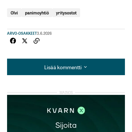
Olvi
panimoyhtiö
yritysostot
ARVO-OSAKKEET
3.6.2026
Lisää kommentti
Lisää kommentti
kirjautua
sisään
rekisteröityä