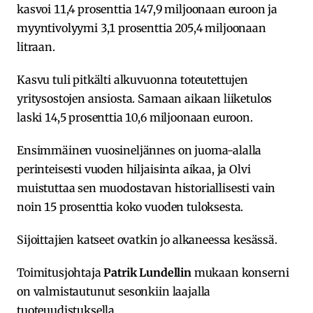
kasvoi 11,4 prosenttia 147,9 miljoonaan euroon ja
myyntivolyymi 3,1 prosenttia 205,4 miljoonaan
litraan.
Kasvu tuli pitkälti alkuvuonna toteutettujen
yritysostojen ansiosta. Samaan aikaan liiketulos
laski 14,5 prosenttia 10,6 miljoonaan euroon.
Ensimmäinen vuosineljännes on juoma-alalla
perinteisesti vuoden hiljaisinta aikaa, ja Olvi
muistuttaa sen muodostavan historiallisesti vain
noin 15 prosenttia koko vuoden tuloksesta.
Sijoittajien katseet ovatkin jo alkaneessa kesässä.
Toimitusjohtaja
Patrik Lundellin
mukaan konserni
on valmistautunut sesonkiin laajalla
tuoteuudistuksella.