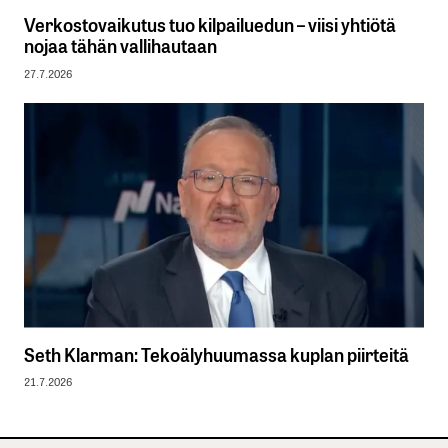
Verkostovaikutus tuo kilpailuedun – viisi yhtiötä
nojaa tähän vallihautaan
27.7.2026
Seth Klarman: Tekoälyhuumassa kuplan piirteitä
21.7.2026