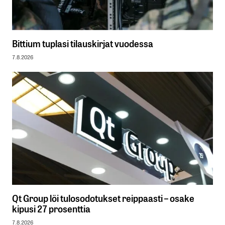
Bittium tuplasi tilauskirjat vuodessa
7.8.2026
Qt Group löi tulosodotukset reippaasti – osake
kipusi 27 prosenttia
7.8.2026