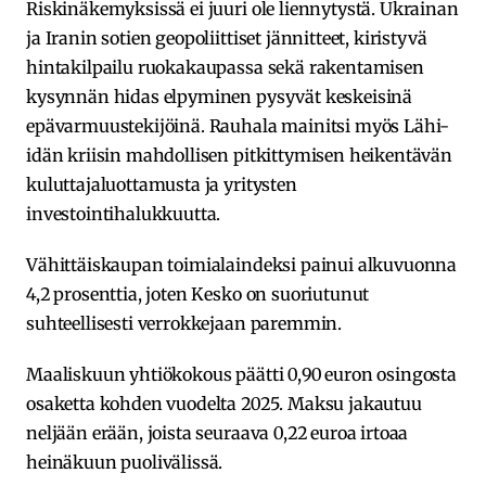
Riskinäkemyksissä ei juuri ole liennytystä. Ukrainan
ja Iranin sotien geopoliittiset jännitteet, kiristyvä
hintakilpailu ruokakaupassa sekä rakentamisen
kysynnän hidas elpyminen pysyvät keskeisinä
epävarmuustekijöinä. Rauhala mainitsi myös Lähi-
idän kriisin mahdollisen pitkittymisen heikentävän
kuluttajaluottamusta ja yritysten
investointihalukkuutta.
Vähittäiskaupan toimialaindeksi painui alkuvuonna
4,2 prosenttia, joten Kesko on suoriutunut
suhteellisesti verrokkejaan paremmin.
Maaliskuun yhtiökokous päätti 0,90 euron osingosta
osaketta kohden vuodelta 2025. Maksu jakautuu
neljään erään, joista seuraava 0,22 euroa irtoaa
heinäkuun puolivälissä.