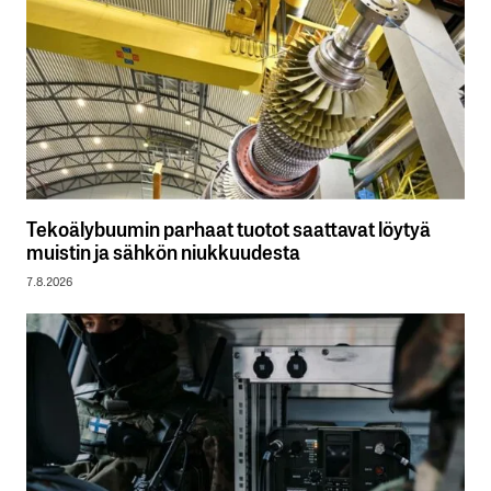
Tekoälybuumin parhaat tuotot saattavat löytyä
muistin ja sähkön niukkuudesta
7.8.2026