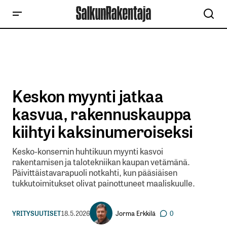
Keskon myynti jatkaa
kasvua, rakennuskauppa
kiihtyi kaksinumeroiseksi
Kesko-konsernin huhtikuun myynti kasvoi
rakentamisen ja talotekniikan kaupan vetämänä.
Päivittäistavarapuoli notkahti, kun pääsiäisen
tukkutoimitukset olivat painottuneet maaliskuulle.
Jorma Erkkilä
YRITYSUUTISET
18.5.2026
0