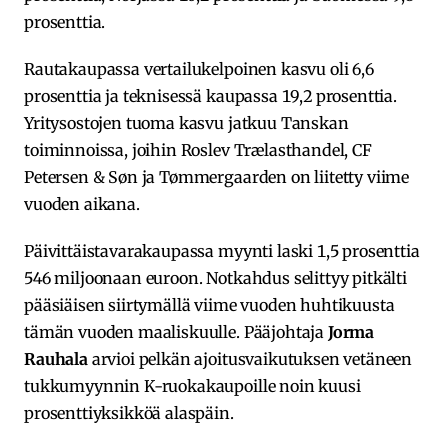
prosenttia.
Rautakaupassa vertailukelpoinen kasvu oli 6,6
prosenttia ja teknisessä kaupassa 19,2 prosenttia.
Yritysostojen tuoma kasvu jatkuu Tanskan
toiminnoissa, joihin Roslev Trælasthandel, CF
Petersen & Søn ja Tømmergaarden on liitetty viime
vuoden aikana.
Päivittäistavarakaupassa myynti laski 1,5 prosenttia
546 miljoonaan euroon. Notkahdus selittyy pitkälti
pääsiäisen siirtymällä viime vuoden huhtikuusta
tämän vuoden maaliskuulle. Pääjohtaja
Jorma
Rauhala
arvioi pelkän ajoitusvaikutuksen vetäneen
tukkumyynnin K-ruokakaupoille noin kuusi
prosenttiyksikköä alaspäin.