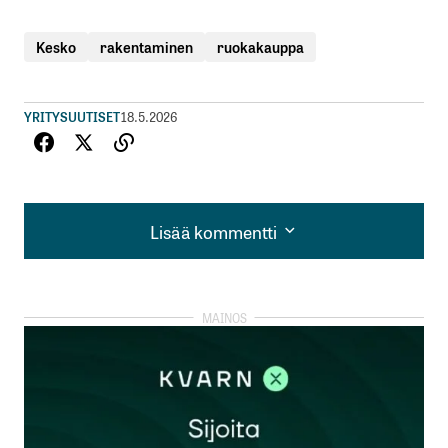
Kesko
rakentaminen
ruokakauppa
YRITYSUUTISET
18.5.2026
Lisää kommentti
Lisää kommentti
kirjautua
sisään
rekisteröityä