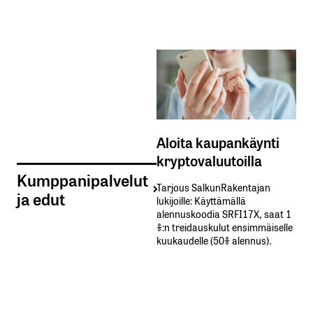
Aloita kaupankäynti
kryptovaluutoilla
Kumppanipalvelut
Tarjous SalkunRakentajan
ja edut
lukijoille: Käyttämällä​ ​
alennuskoodia​ ​SRFI17X,​ ​saat​ ​1
%:n treidauskulut​ ​ensimmäiselle​ ​
kuukaudelle​ ​(50%​ ​alennus).