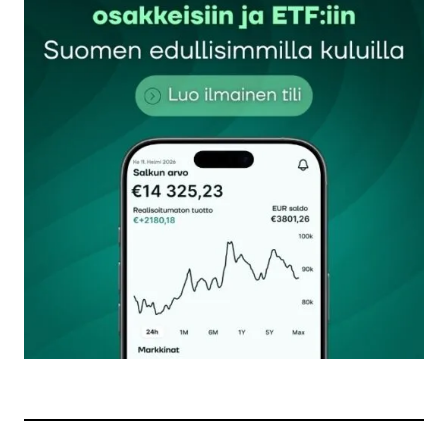
Sähköpostiosoitettasi ei julkaista.
Pakolliset
kentät on merkitty
*
Kommentti
*
Nimesi tai nimimerkkisi
*
Sähköpostiosoitteesi
*
Tilaa SalkunRakentajan uutiskirje