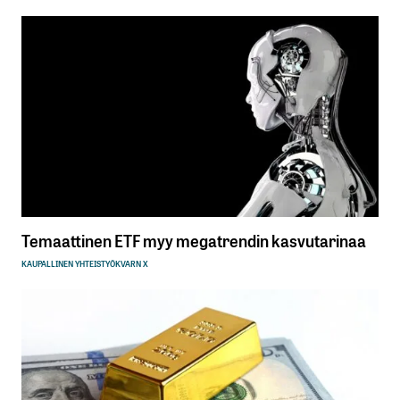
Temaattinen ETF myy megatrendin kasvutarinaa
KAUPALLINEN YHTEISTYÖ
KVARN X