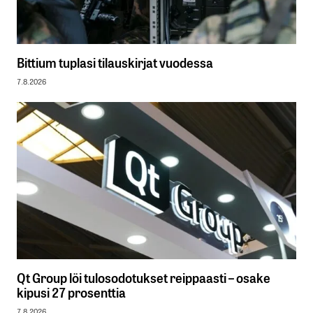
Bittium tuplasi tilauskirjat vuodessa
7.8.2026
Qt Group löi tulosodotukset reippaasti – osake
kipusi 27 prosenttia
7.8.2026