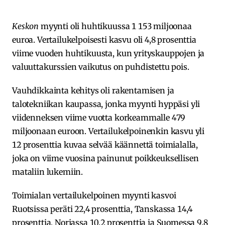
Keskon
myynti oli huhtikuussa 1 153 miljoonaa
euroa. Vertailukelpoisesti kasvu oli 4,8 prosenttia
viime vuoden huhtikuusta, kun yrityskauppojen ja
valuuttakurssien vaikutus on puhdistettu pois.
Vauhdikkainta kehitys oli rakentamisen ja
talotekniikan kaupassa, jonka myynti hyppäsi yli
viidenneksen viime vuotta korkeammalle 479
miljoonaan euroon. Vertailukelpoinenkin kasvu yli
12 prosenttia kuvaa selvää käännettä toimialalla,
joka on viime vuosina painunut poikkeuksellisen
mataliin lukemiin.
Toimialan vertailukelpoinen myynti kasvoi
Ruotsissa peräti 22,4 prosenttia, Tanskassa 14,4
prosenttia, Norjassa 10,2 prosenttia ja Suomessa 9,8