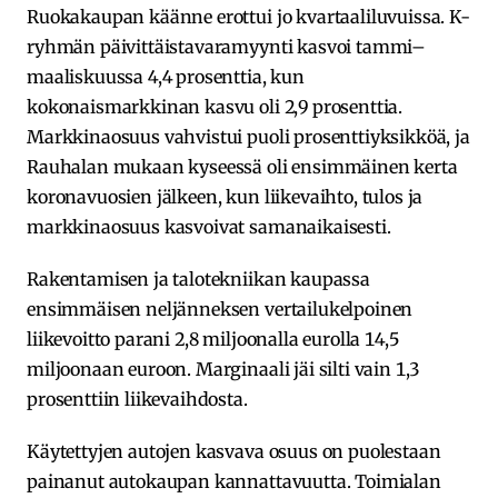
Ruokakaupan käänne erottui jo kvartaaliluvuissa. K-
ryhmän päivittäistavaramyynti kasvoi tammi–
maaliskuussa 4,4 prosenttia, kun
kokonaismarkkinan kasvu oli 2,9 prosenttia.
Markkinaosuus vahvistui puoli prosenttiyksikköä, ja
Rauhalan mukaan kyseessä oli ensimmäinen kerta
koronavuosien jälkeen, kun liikevaihto, tulos ja
markkinaosuus kasvoivat samanaikaisesti.
Rakentamisen ja talotekniikan kaupassa
ensimmäisen neljänneksen vertailukelpoinen
liikevoitto parani 2,8 miljoonalla eurolla 14,5
miljoonaan euroon. Marginaali jäi silti vain 1,3
prosenttiin liikevaihdosta.
Käytettyjen autojen kasvava osuus on puolestaan
painanut autokaupan kannattavuutta. Toimialan