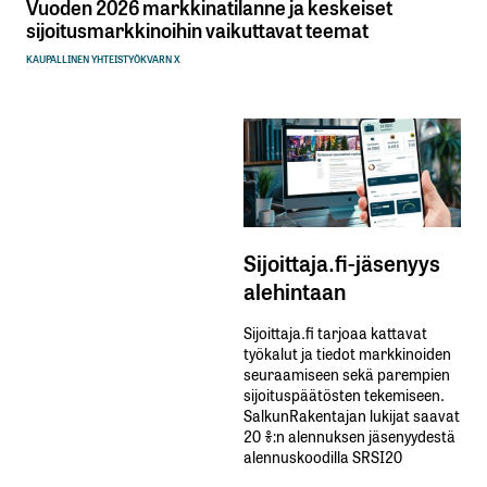
Vuoden 2026 markkinatilanne ja keskeiset
sijoitusmarkkinoihin vaikuttavat teemat
KAUPALLINEN YHTEISTYÖ
KVARN X
Sijoittaja.fi-jäsenyys
alehintaan
Sijoittaja.fi tarjoaa kattavat
työkalut ja tiedot markkinoiden
seuraamiseen sekä parempien
sijoituspäätösten tekemiseen.
SalkunRakentajan lukijat saavat
20 %:n alennuksen jäsenyydestä
alennuskoodilla SRSI20