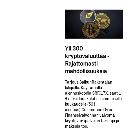
Yli 300
kryptovaluuttaa -
Rajattomasti
mahdollisuuksia
Tarjous SalkunRakentajan
lukijoille: Käyttämällä​ ​
alennuskoodia​ ​SRFI17X,​ ​saat​ ​1
%:n treidauskulut​ ​ensimmäiselle​ ​
kuukaudelle​ ​(50%​ ​
alennus).Coinmotion Oy on
Finanssivalvonnan valvoma
kryptovarapalvelun tarjoaja ja
maksulaitos.