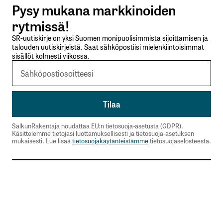
Pysy mukana markkinoiden
Lähetä kommentti
rytmissä!
SR-uutiskirje on yksi Suomen monipuolisimmista sijoittamisen ja
talouden uutiskirjeistä. Saat sähköpostiisi mielenkiintoisimmat
sisällöt kolmesti viikossa.
SalkunRakentaja noudattaa EU:n tietosuoja-asetusta (GDPR).
Käsittelemme tietojasi luottamuksellisesti ja tietosuoja-asetuksen
mukaisesti. Lue lisää
tietosuojakäytänteistämme
tietosuojaselosteesta.