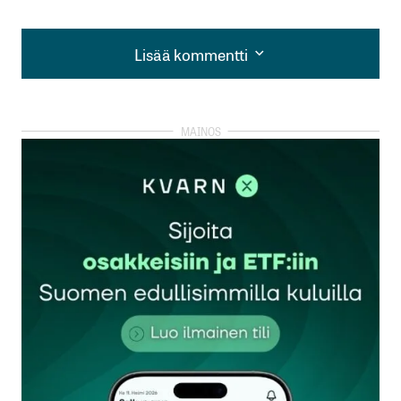
Lisää kommentti
Lisää kommentti
kirjautua
sisään
rekisteröityä
Sähköpostiosoitettasi ei julkaista.
Pakolliset
kentät on merkitty
*
Kommentti
*