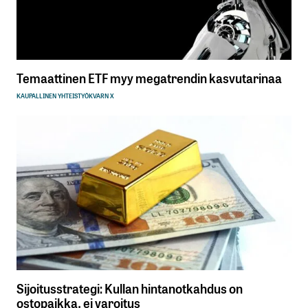
Temaattinen ETF myy megatrendin kasvutarinaa
KAUPALLINEN YHTEISTYÖ
KVARN X
Sijoitusstrategi: Kullan hintanotkahdus on
ostopaikka, ei varoitus