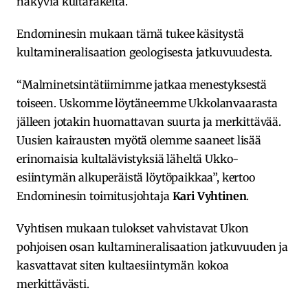
näkyviä kultarakeita.
Endominesin mukaan tämä tukee käsitystä
kultamineralisaation geologisesta jatkuvuudesta.
“Malminetsintätiimimme jatkaa menestyksestä
toiseen. Uskomme löytäneemme Ukkolanvaarasta
jälleen jotakin huomattavan suurta ja merkittävää.
Uusien kairausten myötä olemme saaneet lisää
erinomaisia kultalävistyksiä läheltä Ukko-
esiintymän alkuperäistä löytöpaikkaa”, kertoo
Endominesin toimitusjohtaja
Kari Vyhtinen
.
Vyhtisen mukaan tulokset vahvistavat Ukon
pohjoisen osan kultamineralisaation jatkuvuuden ja
kasvattavat siten kultaesiintymän kokoa
merkittävästi.