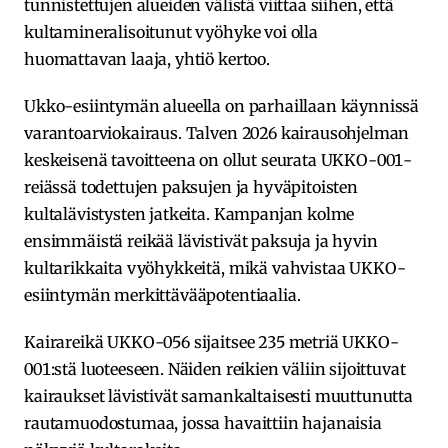
tunnistettujen alueiden välistä viittaa siihen, että
kultamineralisoitunut vyöhyke voi olla
huomattavan laaja, yhtiö kertoo.
Ukko-esiintymän alueella on parhaillaan käynnissä
varantoarviokairaus. Talven 2026 kairausohjelman
keskeisenä tavoitteena on ollut seurata UKKO-001-
reiässä todettujen paksujen ja hyväpitoisten
kultalävistysten jatkeita. Kampanjan kolme
ensimmäistä reikää lävistivät paksuja ja hyvin
kultarikkaita vyöhykkeitä, mikä vahvistaa UKKO-
esiintymän merkittävääpotentiaalia.
Kairareikä UKKO-056 sijaitsee 235 metriä UKKO-
001:stä luoteeseen. Näiden reikien väliin sijoittuvat
kairaukset lävistivät samankaltaisesti muuttunutta
rautamuodostumaa, jossa havaittiin hajanaisia