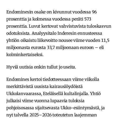
Endominesin osake on kivunnut vuodessa 96
prosenttia ja kolmessa vuodessa peräti 573
prosenttia. Luvut kertovat vahvistuvista tuloskasvun
odotuksista. Analyysitalo Inderesin ennusteessa
yhtiön oikaistu liikevoitto nousee viime vuoden 11,5
miljoonasta eurosta 33,7 miljoonaan euroon – eli
kolminkertaiseksi.
Hyviä uutisia onkin tullut jo useita.
Endomines kertoi tiedotteessaan viime viikolla
merkittävistä uusista kairauslöydöistä
Ukkolanvaarassa, Eteläisellä kultalinjalla. Yhtiö
julkaisi viime vuonna lupaavia tuloksia
pohjoisosassa sijaitsevasta Ukko-esiintymästä, ja
nyt talvella 2025–2026 toteutetun laajemman