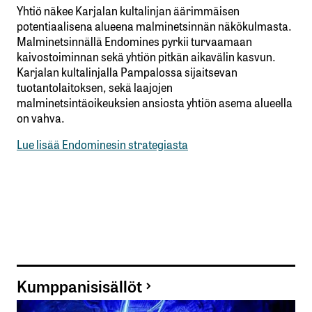
Yhtiö näkee Karjalan kultalinjan äärimmäisen
potentiaalisena alueena malminetsinnän näkökulmasta.
Malminetsinnällä Endomines pyrkii turvaamaan
kaivostoiminnan sekä yhtiön pitkän aikavälin kasvun.
Karjalan kultalinjalla Pampalossa sijaitsevan
tuotantolaitoksen, sekä laajojen
malminetsintäoikeuksien ansiosta yhtiön asema alueella
on vahva.
Lue lisää Endominesin strategiasta
Kumppanisisällöt