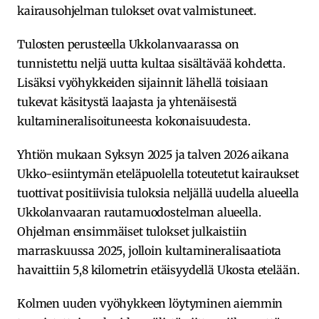
kairausohjelman tulokset ovat valmistuneet.
Tulosten perusteella Ukkolanvaarassa on
tunnistettu neljä uutta kultaa sisältävää kohdetta.
Lisäksi vyöhykkeiden sijainnit lähellä toisiaan
tukevat käsitystä laajasta ja yhtenäisestä
kultamineralisoituneesta kokonaisuudesta.
Yhtiön mukaan Syksyn 2025 ja talven 2026 aikana
Ukko-esiintymän eteläpuolella toteutetut kairaukset
tuottivat positiivisia tuloksia neljällä uudella alueella
Ukkolanvaaran rautamuodostelman alueella.
Ohjelman ensimmäiset tulokset julkaistiin
marraskuussa 2025, jolloin kultamineralisaatiota
havaittiin 5,8 kilometrin etäisyydellä Ukosta etelään.
Kolmen uuden vyöhykkeen löytyminen aiemmin