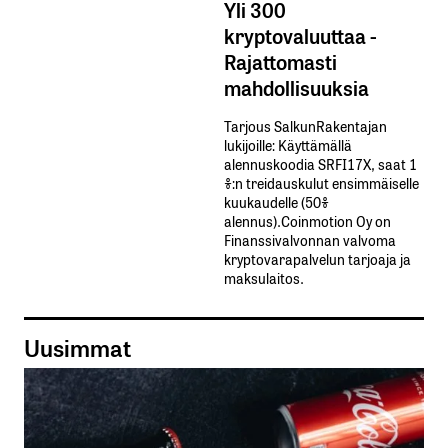
Yli 300
kryptovaluuttaa -
Rajattomasti
mahdollisuuksia
Tarjous SalkunRakentajan
lukijoille: Käyttämällä​ ​
alennuskoodia​ ​SRFI17X,​ ​saat​ ​1
%:n treidauskulut​ ​ensimmäiselle​ ​
kuukaudelle​ ​(50%​ ​
alennus).Coinmotion Oy on
Finanssivalvonnan valvoma
kryptovarapalvelun tarjoaja ja
maksulaitos.
Uusimmat