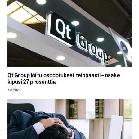
Qt Group löi tulosodotukset reippaasti – osake
kipusi 27 prosenttia
7.8.2026