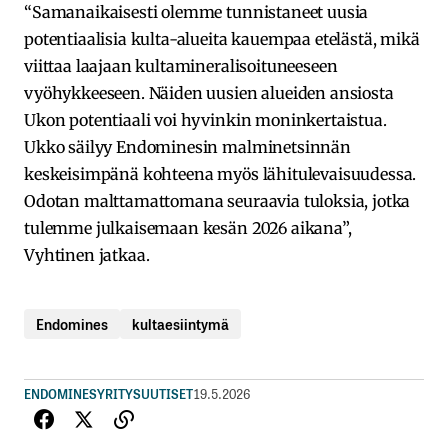
“Samanaikaisesti olemme tunnistaneet uusia
potentiaalisia kulta-alueita kauempaa etelästä, mikä
viittaa laajaan kultamineralisoituneeseen
vyöhykkeeseen. Näiden uusien alueiden ansiosta
Ukon potentiaali voi hyvinkin moninkertaistua.
Ukko säilyy Endominesin malminetsinnän
keskeisimpänä kohteena myös lähitulevaisuudessa.
Odotan malttamattomana seuraavia tuloksia, jotka
tulemme julkaisemaan kesän 2026 aikana”,
Vyhtinen jatkaa.
Endomines
kultaesiintymä
ENDOMINES
YRITYSUUTISET
19.5.2026