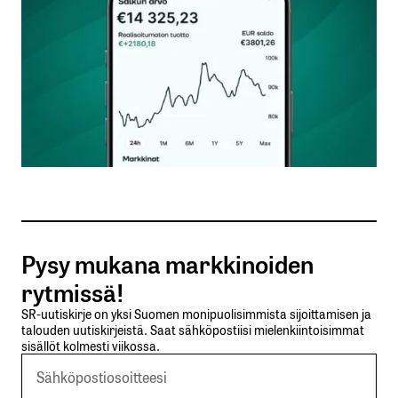
Nimesi tai nimimerkkisi
*
Sähköpostiosoitteesi
*
Tilaa SalkunRakentajan uutiskirje
Pysy mukana markkinoiden
Lähetä kommentti
rytmissä!
SR-uutiskirje on yksi Suomen monipuolisimmista sijoittamisen ja
talouden uutiskirjeistä. Saat sähköpostiisi mielenkiintoisimmat
sisällöt kolmesti viikossa.