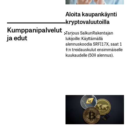
Aloita kaupankäynti
kryptovaluutoilla
Kumppanipalvelut
Tarjous SalkunRakentajan
ja edut
lukijoille: Käyttämällä​ ​
alennuskoodia​ ​SRFI17X,​ ​saat​ ​1
%:n treidauskulut​ ​ensimmäiselle​ ​
kuukaudelle​ ​(50%​ ​alennus).