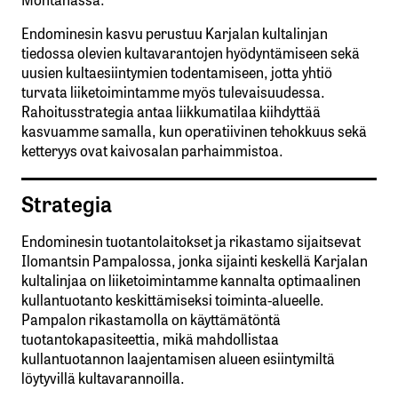
Endominesin kasvu perustuu Karjalan kultalinjan
tiedossa olevien kultavarantojen hyödyntämiseen sekä
uusien kultaesiintymien todentamiseen, jotta yhtiö
turvata liiketoimintamme myös tulevaisuudessa.
Rahoitusstrategia antaa liikkumatilaa kiihdyttää
kasvuamme samalla, kun operatiivinen tehokkuus sekä
ketteryys ovat kaivosalan parhaimmistoa.
Strategia
Endominesin tuotantolaitokset ja rikastamo sijaitsevat
Ilomantsin Pampalossa, jonka sijainti keskellä Karjalan
kultalinjaa on liiketoimintamme kannalta optimaalinen
kullantuotanto keskittämiseksi toiminta-alueelle.
Pampalon rikastamolla on käyttämätöntä
tuotantokapasiteettia, mikä mahdollistaa
kullantuotannon laajentamisen alueen esiintymiltä
löytyvillä kultavarannoilla.