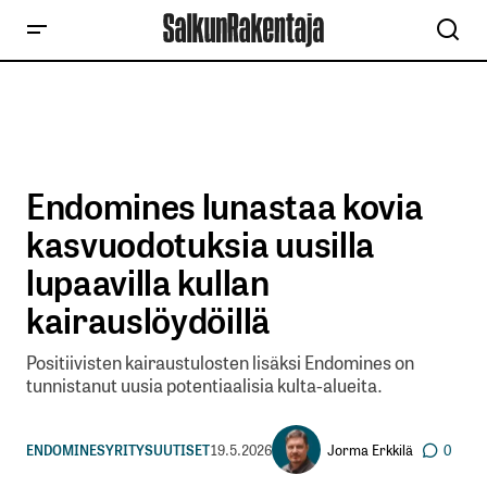
Endomines lunastaa kovia
kasvuodotuksia uusilla
lupaavilla kullan
kairauslöydöillä
Positiivisten kairaustulosten lisäksi Endomines on
tunnistanut uusia potentiaalisia kulta-alueita.
Jorma Erkkilä
ENDOMINES
YRITYSUUTISET
19.5.2026
0