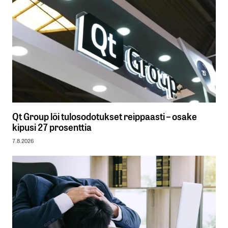
Qt Group löi tulosodotukset reippaasti – osake
kipusi 27 prosenttia
7.8.2026