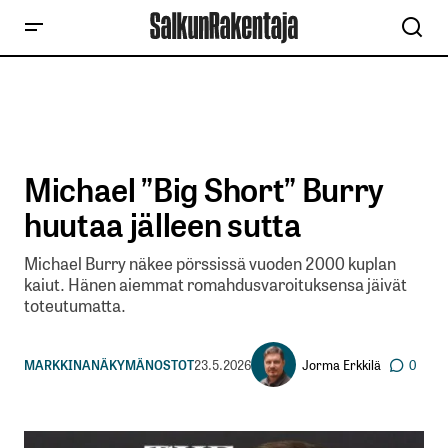
Michael ”Big Short” Burry
huutaa jälleen sutta
Michael Burry näkee pörssissä vuoden 2000 kuplan
kaiut. Hänen aiemmat romahdusvaroituksensa jäivät
toteutumatta.
Jorma Erkkilä
MARKKINANÄKYMÄ
NOSTOT
23.5.2026
0