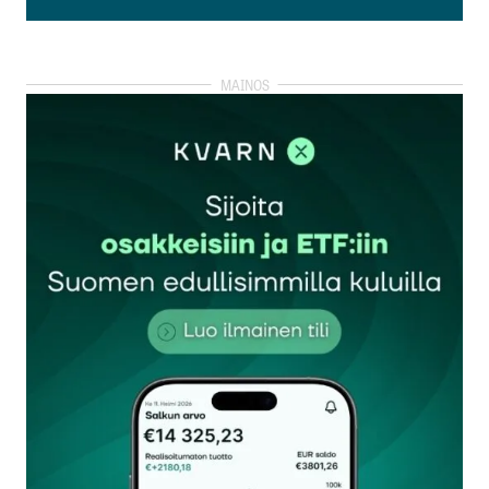
Lisää kommentti
kirjautua
sisään
rekisteröityä
Sähköpostiosoitettasi ei julkaista.
Pakolliset
kentät on merkitty
*
Kommentti
*