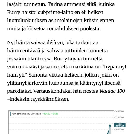
laajalti tunnetun. Tarina ammensi siitä, kuinka
Burry haistoi subprime-lainojen eli heikon
luottoluokituksen asuntolainojen kriisin ennen
muita ja löi vetoa romahduksen puolesta.
Nyt häntä vaivaa déjà vu, joka tarkoittaa
hämmentävää ja vahvaa tuttuuden tunnetta
jossakin tilanteessa. Burry kuvaa tunnetta
voimakkaaksi ja sanoo, että markkina on ”hypännyt
hain yli”. Sanonta viittaa hetkeen, jolloin jokin on
ylittänyt järkevän huippunsa ja kääntynyt itsensä
parodiaksi. Vertauskohdaksi hän nostaa
Nasdaq 100
-indeksin täyskäännöksen.