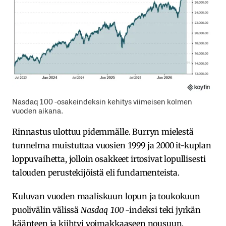
Nasdaq 100 -osakeindeksin kehitys viimeisen kolmen
vuoden aikana.
Rinnastus ulottuu pidemmälle. Burryn mielestä
tunnelma muistuttaa vuosien 1999 ja 2000 it-kuplan
loppuvaihetta, jolloin osakkeet irtosivat lopullisesti
talouden perustekijöistä eli fundamenteista.
Kuluvan vuoden maaliskuun lopun ja toukokuun
puolivälin välissä
Nasdaq 100
-indeksi teki jyrkän
käänteen ja kiihtyi voimakkaaseen nousuun.