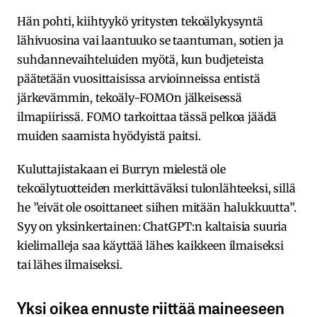
Hän pohti, kiihtyykö yritysten tekoälykysyntä
lähivuosina vai laantuuko se taantuman, sotien ja
suhdannevaihteluiden myötä, kun budjeteista
päätetään vuosittaisissa arvioinneissa entistä
järkevämmin, tekoäly-FOMOn jälkeisessä
ilmapiirissä. FOMO tarkoittaa tässä pelkoa jäädä
muiden saamista hyödyistä paitsi.
Kuluttajistakaan ei Burryn mielestä ole
tekoälytuotteiden merkittäväksi tulonlähteeksi, sillä
he ”eivät ole osoittaneet siihen mitään halukkuutta”.
Syy on yksinkertainen: ChatGPT:n kaltaisia suuria
kielimalleja saa käyttää lähes kaikkeen ilmaiseksi
tai lähes ilmaiseksi.
Yksi oikea ennuste riittää maineeseen