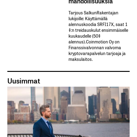
mahdollisuuksia
Tarjous SalkunRakentajan
lukijoille: Käyttämällä​ ​
alennuskoodia​ ​SRFI17X,​ ​saat​ ​1
%:n treidauskulut​ ​ensimmäiselle​ ​
kuukaudelle​ ​(50%​ ​
alennus).Coinmotion Oy on
Finanssivalvonnan valvoma
kryptovarapalvelun tarjoaja ja
maksulaitos.
Uusimmat