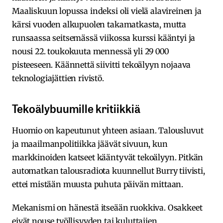
Maaliskuun lopussa indeksi oli vielä alavireinen ja
kärsi vuoden alkupuolen takamatkasta, mutta
runsaassa seitsemässä viikossa kurssi kääntyi ja
nousi 22. toukokuuta mennessä yli 29 000
pisteeseen. Käännettä siivitti tekoälyyn nojaava
teknologiajättien rivistö.
Tekoälybuumille kritiikkiä
Huomio on kapeutunut yhteen asiaan. Talousluvut
ja maailmanpolitiikka jäävät sivuun, kun
markkinoiden katseet kääntyvät tekoälyyn. Pitkän
automatkan talousradiota kuunnellut Burry tiivisti,
ettei mistään muusta puhuta päivän mittaan.
Mekanismi on hänestä itseään ruokkiva. Osakkeet
eivät nouse työllisyyden tai kuluttajien