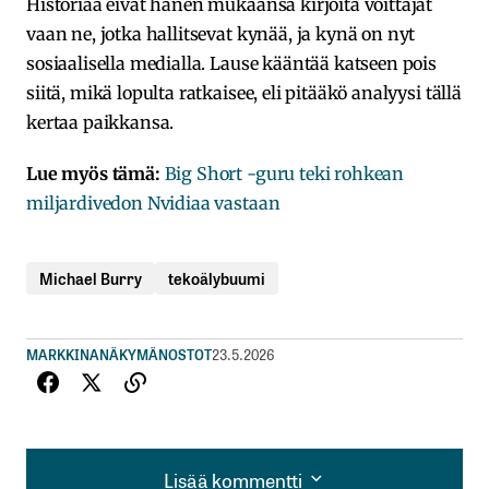
Historiaa eivät hänen mukaansa kirjoita voittajat
vaan ne, jotka hallitsevat kynää, ja kynä on nyt
sosiaalisella medialla. Lause kääntää katseen pois
siitä, mikä lopulta ratkaisee, eli pitääkö analyysi tällä
kertaa paikkansa.
Lue myös tämä:
Big Short -guru teki rohkean
miljardivedon Nvidiaa vastaan
Michael Burry
tekoälybuumi
MARKKINANÄKYMÄ
NOSTOT
23.5.2026
Lisää kommentti