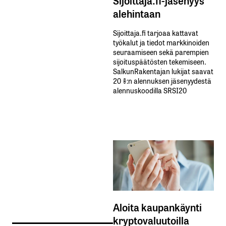
Sijoittaja.fi-jäsenyys
alehintaan
Sijoittaja.fi tarjoaa kattavat
työkalut ja tiedot markkinoiden
seuraamiseen sekä parempien
sijoituspäätösten tekemiseen.
SalkunRakentajan lukijat saavat
20 %:n alennuksen jäsenyydestä
alennuskoodilla SRSI20
Aloita kaupankäynti
kryptovaluutoilla