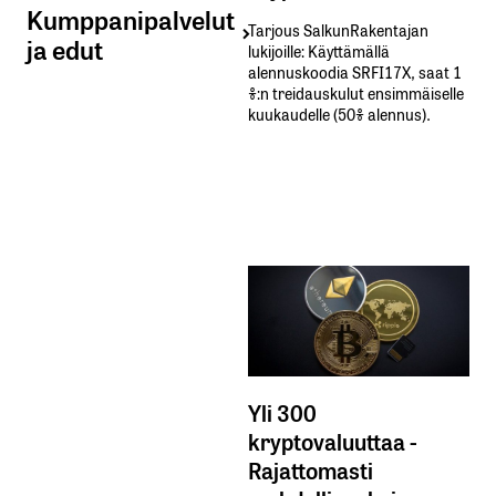
Kumppanipalvelut
Tarjous SalkunRakentajan
ja edut
lukijoille: Käyttämällä​ ​
alennuskoodia​ ​SRFI17X,​ ​saat​ ​1
%:n treidauskulut​ ​ensimmäiselle​ ​
kuukaudelle​ ​(50%​ ​alennus).
Yli 300
kryptovaluuttaa -
Rajattomasti