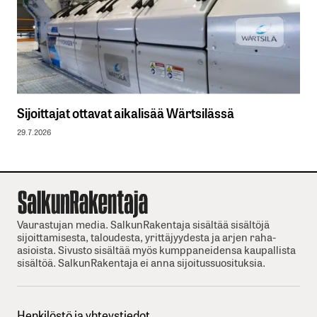
Sijoittajat ottavat aikalisää Wärtsilässä
29.7.2026
Vaurastujan media. SalkunRakentaja sisältää sisältöjä
sijoittamisesta, taloudesta, yrittäjyydesta ja arjen raha-
asioista. Sivusto sisältää myös kumppaneidensa kaupallista
sisältöä. SalkunRakentaja ei anna sijoitussuosituksia.
Henkilöstö ja yhteystiedot