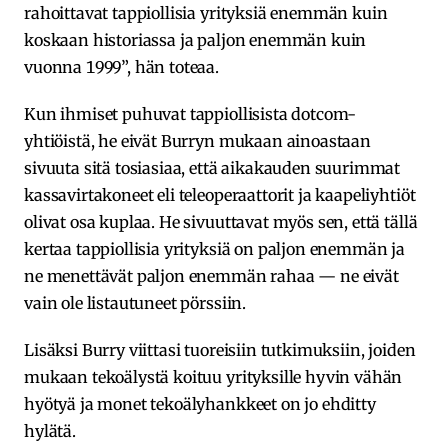
rahoittavat tappiollisia yrityksiä enemmän kuin
koskaan historiassa ja paljon enemmän kuin
vuonna 1999”, hän toteaa.
Kun ihmiset puhuvat tappiollisista dotcom-
yhtiöistä, he eivät Burryn mukaan ainoastaan
sivuuta sitä tosiasiaa, että aikakauden suurimmat
kassavirtakoneet eli teleoperaattorit ja kaapeliyhtiöt
olivat osa kuplaa. He sivuuttavat myös sen, että tällä
kertaa tappiollisia yrityksiä on paljon enemmän ja
ne menettävät paljon enemmän rahaa — ne eivät
vain ole listautuneet pörssiin.
Lisäksi Burry viittasi tuoreisiin tutkimuksiin, joiden
mukaan tekoälystä koituu yrityksille hyvin vähän
hyötyä ja monet tekoälyhankkeet on jo ehditty
hylätä.