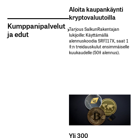
Aloita kaupankäynti
kryptovaluutoilla
Kumppanipalvelut
Tarjous SalkunRakentajan
ja edut
lukijoille: Käyttämällä​ ​
alennuskoodia​ ​SRFI17X,​ ​saat​ ​1
%:n treidauskulut​ ​ensimmäiselle​ ​
kuukaudelle​ ​(50%​ ​alennus).
Yli 300