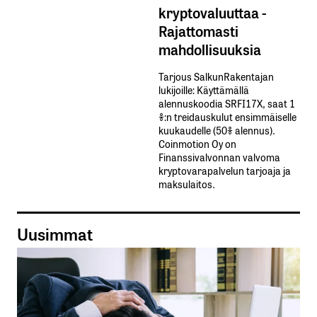
kryptovaluuttaa -
Rajattomasti
mahdollisuuksia
Tarjous SalkunRakentajan
lukijoille: Käyttämällä​ ​
alennuskoodia​ ​SRFI17X,​ ​saat​ ​1
%:n treidauskulut​ ​ensimmäiselle​ ​
kuukaudelle​ ​(50%​ ​alennus).
Coinmotion Oy on
Finanssivalvonnan valvoma
kryptovarapalvelun tarjoaja ja
maksulaitos.
Uusimmat