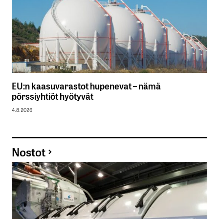
EU:n kaasuvarastot hupenevat – nämä
pörssiyhtiöt hyötyvät
4.8.2026
Nostot