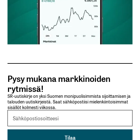
Nimesi tai nimimerkkisi
*
Sähköpostiosoitteesi
*
Tilaa SalkunRakentajan uutiskirje
Pysy mukana markkinoiden
Lähetä kommentti
rytmissä!
SR-uutiskirje on yksi Suomen monipuolisimmista sijoittamisen ja
talouden uutiskirjeistä. Saat sähköpostiisi mielenkiintoisimmat
sisällöt kolmesti viikossa.