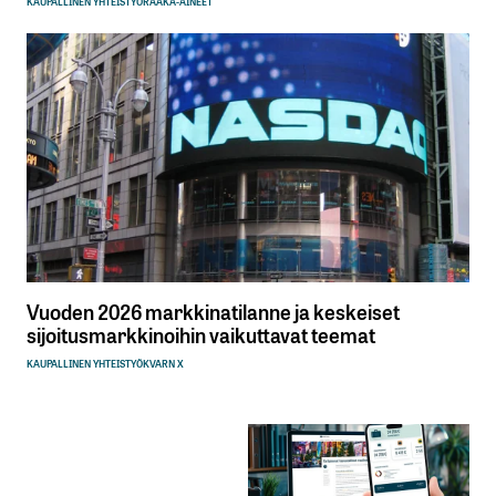
KAUPALLINEN YHTEISTYÖ
RAAKA-AINEET
Vuoden 2026 markkinatilanne ja keskeiset
sijoitusmarkkinoihin vaikuttavat teemat
KAUPALLINEN YHTEISTYÖ
KVARN X