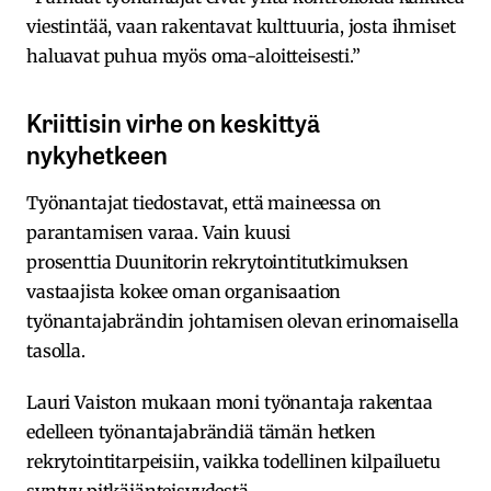
viestintää, vaan rakentavat kulttuuria, josta ihmiset
haluavat puhua myös oma-aloitteisesti.”
Kriittisin virhe on keskittyä
nykyhetkeen
Työnantajat tiedostavat, että maineessa on
parantamisen varaa. Vain kuusi
prosenttia Duunitorin rekrytointitutkimuksen
vastaajista kokee oman organisaation
työnantajabrändin johtamisen olevan erinomaisella
tasolla.
Lauri Vaiston mukaan moni työnantaja rakentaa
edelleen työnantajabrändiä tämän hetken
rekrytointitarpeisiin, vaikka todellinen kilpailuetu
syntyy pitkäjänteisyydestä.