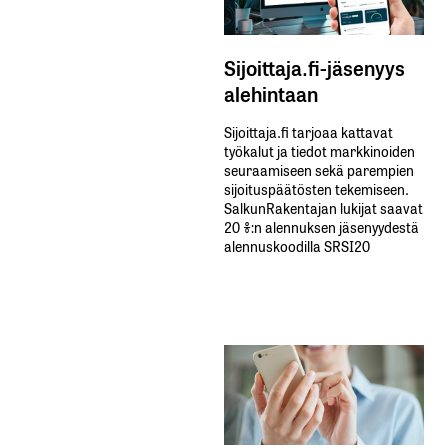
Sijoittaja.fi-jäsenyys
alehintaan
Sijoittaja.fi tarjoaa kattavat
työkalut ja tiedot markkinoiden
seuraamiseen sekä parempien
sijoituspäätösten tekemiseen.
SalkunRakentajan lukijat saavat
20 %:n alennuksen jäsenyydestä
alennuskoodilla SRSI20