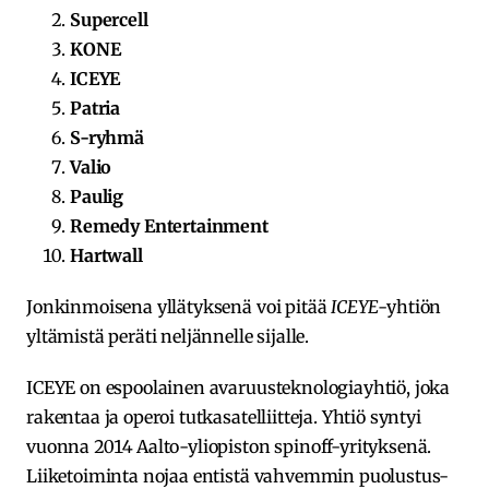
Supercell
KONE
ICEYE
Patria
S-ryhmä
Valio
Paulig
Remedy Entertainment
Hartwall
Jonkinmoisena yllätyksenä voi pitää
ICEYE
-yhtiön
yltämistä peräti neljännelle sijalle.
ICEYE on espoolainen avaruusteknologiayhtiö, joka
rakentaa ja operoi tutkasatelliitteja. Yhtiö syntyi
vuonna 2014 Aalto-yliopiston spinoff-yrityksenä.
Liiketoiminta nojaa entistä vahvemmin puolustus-