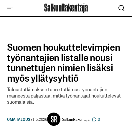
Suomen houkuttelevimpien
työnantajien listalle nousi
tunnettujen nimien lisäksi
myös yllätysyhtiö
Taloustutkimuksen tuore tutkimus työnantajien
maineesta paljastaa, mitkä työnantajat houkuttelevat
suomalaisia.
SalkunRakentaja
OMA TALOUS
21.5.2026
0