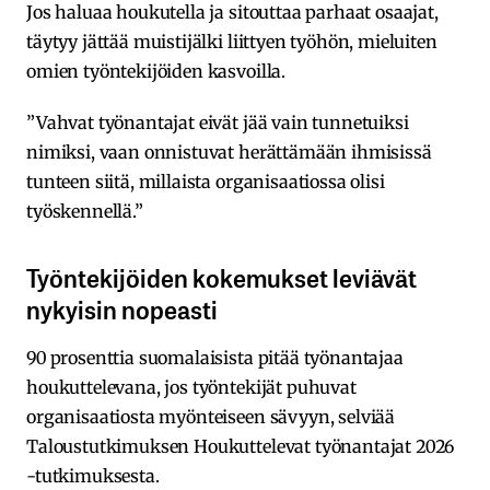
Jos haluaa houkutella ja sitouttaa parhaat osaajat,
täytyy jättää muistijälki liittyen työhön, mieluiten
omien työntekijöiden kasvoilla.
”Vahvat työnantajat eivät jää vain tunnetuiksi
nimiksi, vaan onnistuvat herättämään ihmisissä
tunteen siitä, millaista organisaatiossa olisi
työskennellä.”
Työntekijöiden kokemukset leviävät
nykyisin nopeasti
90 prosenttia suomalaisista pitää työnantajaa
houkuttelevana, jos työntekijät puhuvat
organisaatiosta myönteiseen sävyyn, selviää
Taloustutkimuksen Houkuttelevat työnantajat 2026
-tutkimuksesta.