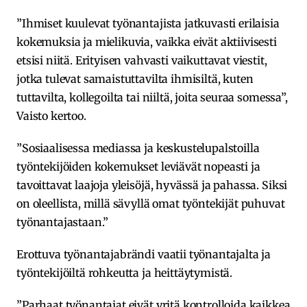
”Ihmiset kuulevat työnantajista jatkuvasti erilaisia
kokemuksia ja mielikuvia, vaikka eivät aktiivisesti
etsisi niitä. Erityisen vahvasti vaikuttavat viestit,
jotka tulevat samaistuttavilta ihmisiltä, kuten
tuttavilta, kollegoilta tai niiltä, joita seuraa somessa”,
Vaisto kertoo.
”Sosiaalisessa mediassa ja keskustelupalstoilla
työntekijöiden kokemukset leviävät nopeasti ja
tavoittavat laajoja yleisöjä, hyvässä ja pahassa. Siksi
on oleellista, millä sävyllä omat työntekijät puhuvat
työnantajastaan.”
Erottuva työnantajabrändi vaatii työnantajalta ja
työntekijöiltä rohkeutta ja heittäytymistä.
”Parhaat työnantajat eivät yritä kontrolloida kaikkea