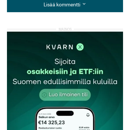
Lisää kommentti
Lisää kommentti
kirjautua
sisään
rekisteröityä
Sähköpostiosoitettasi ei julkaista.
Pakolliset
kentät on merkitty
*
Kommentti
*