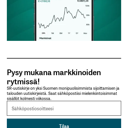
Nimesi tai nimimerkkisi
*
Sähköpostiosoitteesi
*
Tilaa SalkunRakentajan uutiskirje
Pysy mukana markkinoiden
Lähetä kommentti
rytmissä!
SR-uutiskirje on yksi Suomen monipuolisimmista sijoittamisen ja
talouden uutiskirjeistä. Saat sähköpostiisi mielenkiintoisimmat
sisällöt kolmesti viikossa.