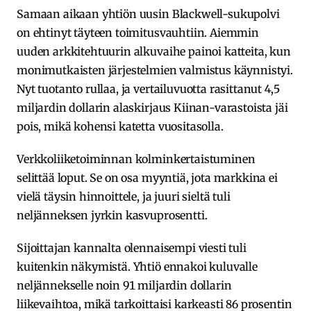
Samaan aikaan yhtiön uusin Blackwell-sukupolvi
on ehtinyt täyteen toimitusvauhtiin. Aiemmin
uuden arkkitehtuurin alkuvaihe painoi katteita, kun
monimutkaisten järjestelmien valmistus käynnistyi.
Nyt tuotanto rullaa, ja vertailuvuotta rasittanut 4,5
miljardin dollarin alaskirjaus Kiinan-varastoista jäi
pois, mikä kohensi katetta vuositasolla.
Verkkoliiketoiminnan kolminkertaistuminen
selittää loput. Se on osa myyntiä, jota markkina ei
vielä täysin hinnoittele, ja juuri sieltä tuli
neljänneksen jyrkin kasvuprosentti.
Sijoittajan kannalta olennaisempi viesti tuli
kuitenkin näkymistä. Yhtiö ennakoi kuluvalle
neljännekselle noin 91 miljardin dollarin
liikevaihtoa, mikä tarkoittaisi karkeasti 86 prosentin