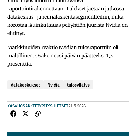
Yhtiö myös ilmoitti muuttavansa
raportointirakennettaan. Tulokset jaetaan jatkossa
datakeskus- ja reunalaskentasegmentteihin, mikä
korostaa, kuinka kauas peliyhtiön juurista Nvidia on
ehtinyt.
Markkinoiden reaktio Nvidian tulosraporttiin oli
maltillinen. Osake nousi päivän päätteeksi 1,3
prosenttia.
datakeskukset
Nvidia
tulosyllätys
KASVUOSAKKEET
YRITYSUUTISET
21.5.2026