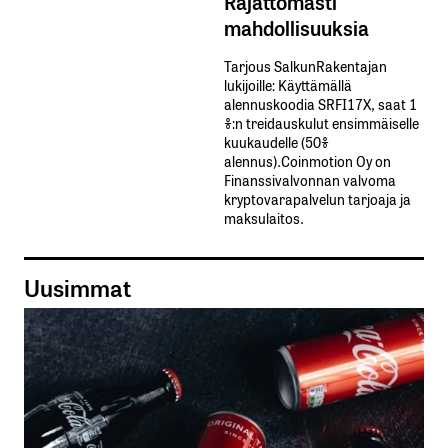
Rajattomasti
mahdollisuuksia
Tarjous SalkunRakentajan
lukijoille: Käyttämällä​ ​
alennuskoodia​ ​SRFI17X,​ ​saat​ ​1
%:n treidauskulut​ ​ensimmäiselle​ ​
kuukaudelle​ ​(50%​ ​
alennus).Coinmotion Oy on
Finanssivalvonnan valvoma
kryptovarapalvelun tarjoaja ja
maksulaitos.
Uusimmat