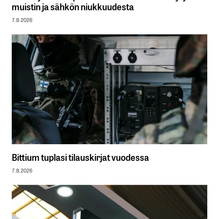
muistin ja sähkön niukkuudesta
7.8.2026
Bittium tuplasi tilauskirjat vuodessa
7.8.2026