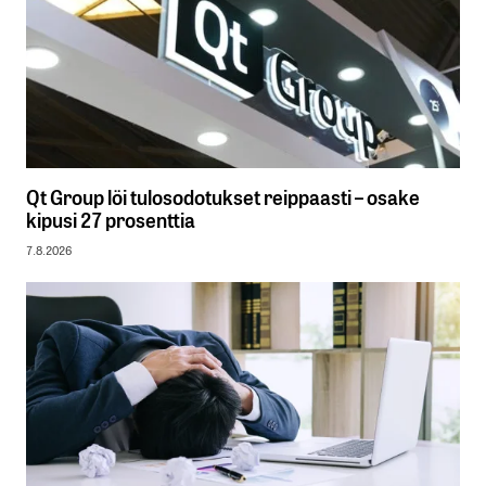
Qt Group löi tulosodotukset reippaasti – osake
kipusi 27 prosenttia
7.8.2026