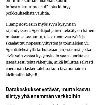
on ”ihmiskunnan historian suurin
infrastruktuuriprojekti”, joka kiihtyy
poikkeuksellista vauhtia.
Huang nosti esiin myös syyn kysynnän
räjähdykseen. Agenttipohjainen tekoäly on hänen
mukaansa saapunut, tekee tuottavaa työtä ja
skaalautuu nopeasti yritysten ja toimialojen yli.
Agenttitekoälyllä tarkoitetaan järjestelmiä, jotka
eivät vain vastaa kysymyksiin vaan suorittavat
itsenäisesti tehtäväketjuja, mikä kuluttaa selvästi
enemmän laskentatehoa kuin tavanomainen
kielimallin käyttö.
Datakeskukset vetävät, mutta kasvu
siirtyy yhä enemmän verkkoihin