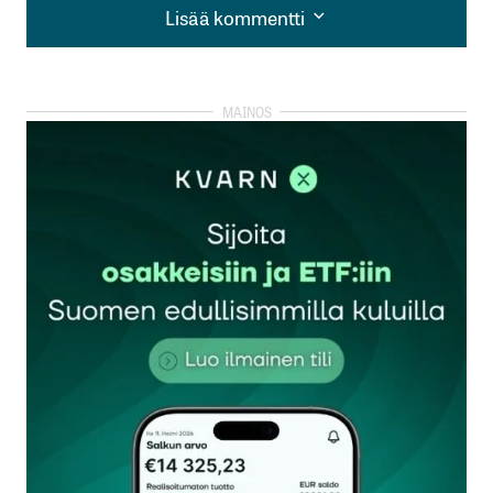
Lisää kommentti
Lisää kommentti
kirjautua
sisään
rekisteröityä
Sähköpostiosoitettasi ei julkaista.
Pakolliset
kentät on merkitty
*
Kommentti
*