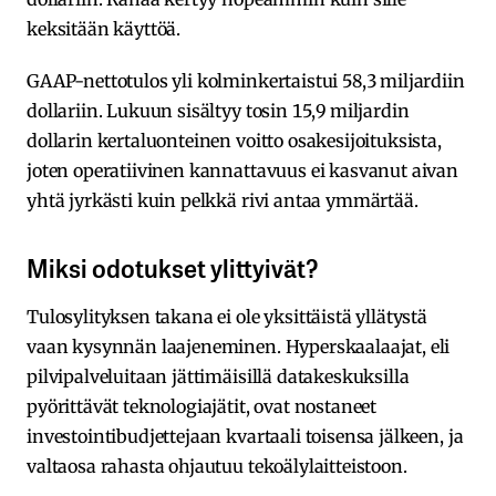
keksitään käyttöä.
GAAP-nettotulos yli kolminkertaistui 58,3 miljardiin
dollariin. Lukuun sisältyy tosin 15,9 miljardin
dollarin kertaluonteinen voitto osakesijoituksista,
joten operatiivinen kannattavuus ei kasvanut aivan
yhtä jyrkästi kuin pelkkä rivi antaa ymmärtää.
Miksi odotukset ylittyivät?
Tulosylityksen takana ei ole yksittäistä yllätystä
vaan kysynnän laajeneminen. Hyperskaalaajat, eli
pilvipalveluitaan jättimäisillä datakeskuksilla
pyörittävät teknologiajätit, ovat nostaneet
investointibudjettejaan kvartaali toisensa jälkeen, ja
valtaosa rahasta ohjautuu tekoälylaitteistoon.