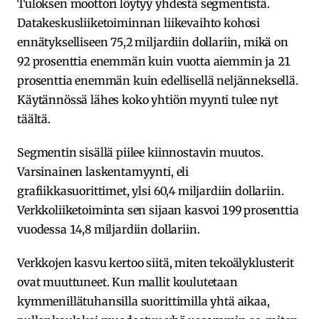
Tuloksen moottori löytyy yhdestä segmentistä.
Datakeskusliiketoiminnan liikevaihto kohosi
ennätykselliseen 75,2 miljardiin dollariin, mikä on
92 prosenttia enemmän kuin vuotta aiemmin ja 21
prosenttia enemmän kuin edellisellä neljänneksellä.
Käytännössä lähes koko yhtiön myynti tulee nyt
täältä.
Segmentin sisällä piilee kiinnostavin muutos.
Varsinainen laskentamyynti, eli
grafiikkasuorittimet, ylsi 60,4 miljardiin dollariin.
Verkkoliiketoiminta sen sijaan kasvoi 199 prosenttia
vuodessa 14,8 miljardiin dollariin.
Verkkojen kasvu kertoo siitä, miten tekoälyklusterit
ovat muuttuneet. Kun mallit koulutetaan
kymmenillätuhansilla suorittimilla yhtä aikaa,