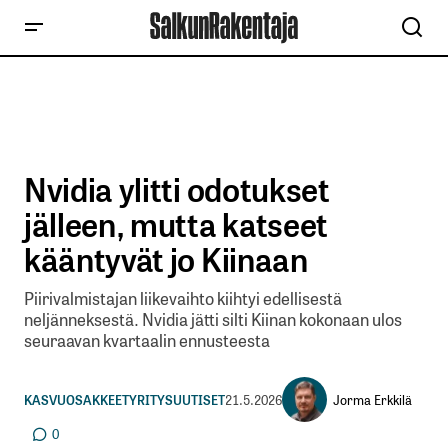
Nvidia ylitti odotukset
jälleen, mutta katseet
kääntyvät jo Kiinaan
Piirivalmistajan liikevaihto kiihtyi edellisestä
neljänneksestä. Nvidia jätti silti Kiinan kokonaan ulos
seuraavan kvartaalin ennusteesta
Jorma Erkkilä
KASVUOSAKKEET
YRITYSUUTISET
21.5.2026
0