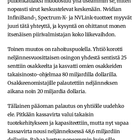
pullonkaulaksi muodostuu yhä useammin se, miten
nopeasti sirut keskustelevat keskenään. Nvidian
InfiniBand-, Spectrum-X- ja NVLink-tuotteet myyvät
juuri tätä yhteyttä, ja kysyntä on ohittanut monen
itsenäisen piirivalmistajan koko liikevaihdon.
Toinen muutos on rahoituspuolella. Yhtiö korotti
neljännesvuosittaisen osingon yhdestä sentistä 25
senttiin osakkeelta ja kasvatti omien osakkeiden
takaisinosto-ohjelmaa 80 miljardilla dollarilla.
Osakkeenomistajille palautettiin neljänneksen
aikana noin 20 miljardia dollaria.
Tällainen pääoman palautus on yhtiölle uudehko
ele. Pitkään kassavirta valui takaisin
tuotekehitykseen ja kapasiteettiin, mutta nyt vapaa
kassavirta nousi neljänneksessä 48,6 miljardiin
dollariin. Rahaa kertyy nopeammin kuin sille