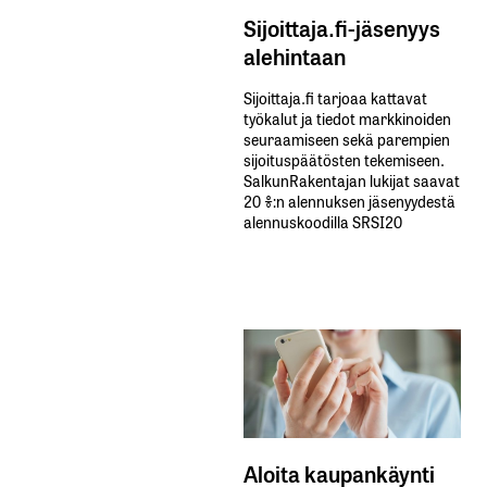
Sijoittaja.fi-jäsenyys
alehintaan
Sijoittaja.fi tarjoaa kattavat
työkalut ja tiedot markkinoiden
seuraamiseen sekä parempien
sijoituspäätösten tekemiseen.
SalkunRakentajan lukijat saavat
20 %:n alennuksen jäsenyydestä
alennuskoodilla SRSI20
Aloita kaupankäynti