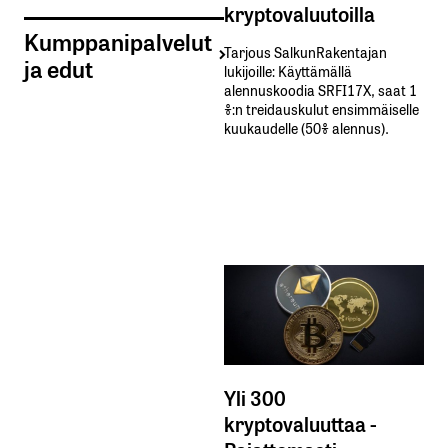
kryptovaluutoilla
Kumppanipalvelut
Tarjous SalkunRakentajan
ja edut
lukijoille: Käyttämällä​ ​
alennuskoodia​ ​SRFI17X,​ ​saat​ ​1
%:n treidauskulut​ ​ensimmäiselle​ ​
kuukaudelle​ ​(50%​ ​alennus).
Yli 300
kryptovaluuttaa -