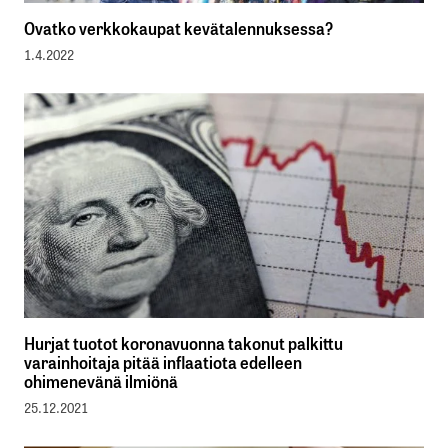
Ovatko verkkokaupat kevätalennuksessa?
1.4.2022
Hurjat tuotot koronavuonna takonut palkittu
varainhoitaja pitää inflaatiota edelleen
ohimenevänä ilmiönä
25.12.2021