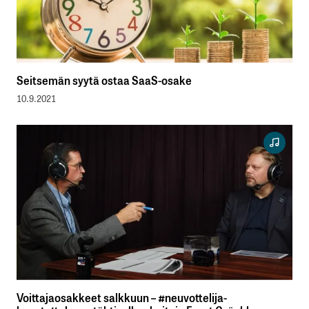
Seitsemän syytä ostaa SaaS-osake
10.9.2021
Voittajaosakkeet salkkuun – #neuvottelija-