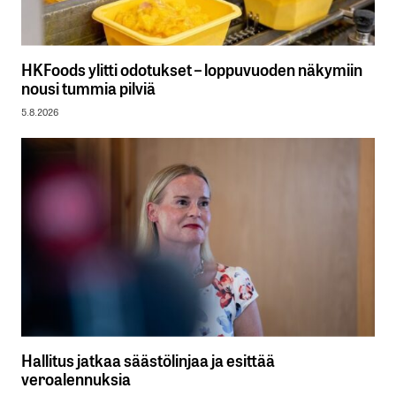
HKFoods ylitti odotukset – loppuvuoden näkymiin
nousi tummia pilviä
5.8.2026
Hallitus jatkaa säästölinjaa ja esittää
veroalennuksia