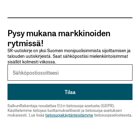
kirjautua
Pysy mukana markkinoiden
sisään
rekisteröityä
rytmissä!
SR-uutiskirje on yksi Suomen monipuolisimmista sijoittamisen ja
talouden uutiskirjeistä. Saat sähköpostiisi mielenkiintoisimmat
sisällöt kolmesti viikossa.
Sähköpostiosoitettasi ei julkaista.
Pakolliset
kentät on merkitty
*
SalkunRakentaja noudattaa EU:n tietosuoja-asetusta (GDPR).
Kommentti
*
Käsittelemme tietojasi luottamuksellisesti ja tietosuoja-asetuksen
mukaisesti. Lue lisää
tietosuojakäytänteistämme
tietosuojaselosteesta.