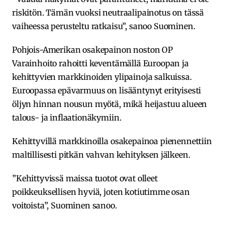
riskitön. Tämän vuoksi neutraalipainotus on tässä
vaiheessa perusteltu ratkaisu”, sanoo Suominen.
Pohjois-Amerikan osakepainon noston OP
Varainhoito rahoitti keventämällä Euroopan ja
kehittyvien markkinoiden ylipainoja salkuissa.
Euroopassa epävarmuus on lisääntynyt erityisesti
öljyn hinnan nousun myötä, mikä heijastuu alueen
talous- ja inflaationäkymiin.
Kehittyvillä markkinoilla osakepainoa pienennettiin
maltillisesti pitkän vahvan kehityksen jälkeen.
”Kehittyvissä maissa tuotot ovat olleet
poikkeuksellisen hyviä, joten kotiutimme osan
voitoista”, Suominen sanoo.