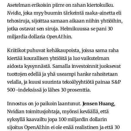
Asetelman erikoisin piirre on rahan kiertokulku.
Nvidia
, joka myy buumin tärkeintä raaka-ainetta eli
tehosiruja, sijoittaa samaan aikaan niihin yhtiöihin,
jotka ostavat sen siruja. Helmikuussa se pani 30
miljardia dollaria
OpenAI
:hin.
Kriitikot puhuvat kehäkaupoista, joissa sama raha
kiertää kourallisen yhtiöitä ja luo vaikutelman
aidosta kysynnästä. Samalla investoinnit juoksevat
tuottojen edellä ja yhä useampi hanke rahoitetaan
velalla, ja kuusi suurinta tekoälyyhtiötä painaa S&P
500 -indeksissä jo lähes 30 prosenttia.
Innostus on jo paikoin laantunut.
Jensen Huang
,
Nvidian toimitusjohtaja, myönsi keväällä, että
syksyllä kaavailtu jopa 100 miljardin dollarin
sijoitus OpenAI:hin ei ole enää realistinen ja että 30