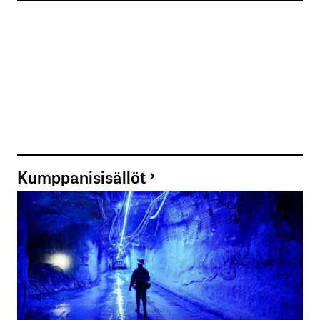
Nimesi tai nimimerkkisi
*
Sähköpostiosoitteesi
*
Tilaa SalkunRakentajan uutiskirje
Lähetä kommentti
Kumppanisisällöt