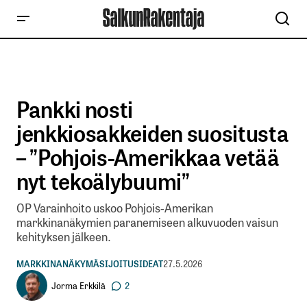
Pankki nosti
jenkkiosakkeiden suositusta
– ”Pohjois-Amerikkaa vetää
nyt tekoälybuumi”
OP Varainhoito uskoo Pohjois-Amerikan
markkinanäkymien paranemiseen alkuvuoden vaisun
kehityksen jälkeen.
MARKKINANÄKYMÄ
SIJOITUSIDEAT
27.5.2026
Jorma Erkkilä
2