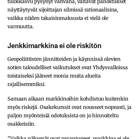
tuloskasvu pysynyt vahvana, valtavat panostukset
näyttäytyvät sijoittajan silmissä rationaalisina,
vaikka niiden takaisinmaksusta ei vielä ole
varmuutta.
Jenkkimarkkina ei ole riskitön
Geopoliittisten jännitteiden ja käynnissä olevien
sotien taloudelliset vaikutukset ovat Yhdysvalloissa
toistaiseksi jääneet monia muita alueita
rajallisemmiksi.
Samaan aikaan markkinoihin kohdistuu kuitenkin
myös riskejä. Osakekurssit ovat nousseet nopeasti, ja
paljon myönteisiä odotuksista on jo hinnoiteltu
osakkeisiin.
”Vaikka näkymät ovat parantuneet, markkina ei ole