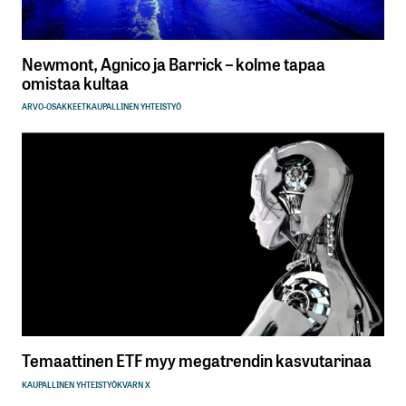
Newmont, Agnico ja Barrick – kolme tapaa
omistaa kultaa
ARVO-OSAKKEET
KAUPALLINEN YHTEISTYÖ
Temaattinen ETF myy megatrendin kasvutarinaa
KAUPALLINEN YHTEISTYÖ
KVARN X