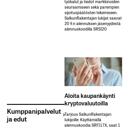
työkalut ja tiedot markkinoiden
seuraamiseen sekä parempien
sijoituspäätösten tekemiseen.
SalkunRakentajan lukijat saavat
20 %:n alennuksen jäsenyydestä
alennuskoodilla SRSI20
Aloita kaupankäynti
kryptovaluutoilla
Kumppanipalvelut
Tarjous SalkunRakentajan
ja edut
lukijoille: Käyttämällä​ ​
alennuskoodia​ ​SRFI17X,​ ​saat​ ​1