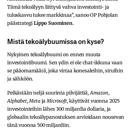
Tämä tekoälyyn liittyvä vahva investointi- ja
tuloskasvu tukee markkinaa”, sanoo OP Pohjolan
päästrategi
Lippo Suominen.
Mistä tekoälybuumissa on kyse?
Nykyinen tekoälybuumi on ennen muuta
investointibuumi. Sen ydin ei ole chat-ikkuna vaan
se pääomamäärä, joka virtaa konesaleihin, siruihin
ja sähköön.
Pelkästään neljä suurinta pilvijättiä,
Amazon
,
Alphabet
,
Meta
ja
Microsoft
, käyttivät vuonna 2025
investointeihin lähes 300 miljardia dollaria, ja
globaalin tekoälypanostuksen arvioidaan nousevan
tänä vuonna 500 miljardiin.