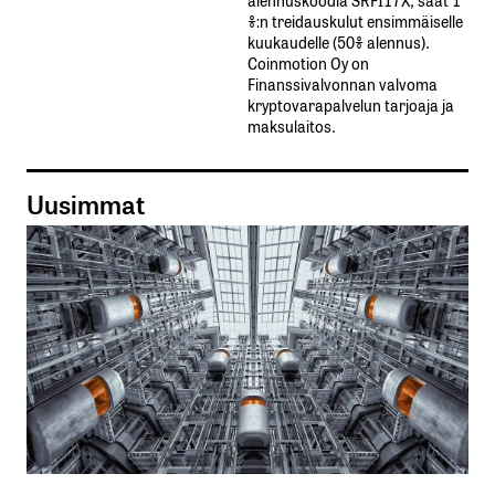
%:n treidauskulut​ ​ensimmäiselle​ ​
kuukaudelle​ ​(50%​ ​alennus).
Coinmotion Oy on
Finanssivalvonnan valvoma
kryptovarapalvelun tarjoaja ja
maksulaitos.
Uusimmat