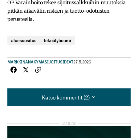
OP Varainhoito tekee sijoitussalkkuihin muutoksia
pitkän aikavälin riskien ja tuotto-odotusten
perusteella.
aluesuositus
tekoälybuumi
MARKKINANÄKYMÄ
SIJOITUSIDEAT
27.5.2026
Katso kommentit (2)
Katso kommentit (2)
Varsinainen buumi on kyllä vielä meneillään mutta
parhaat tuotot on jo saatu; siellä on useampia 500-
1000% nousuja tehty syksyn ja alkuvuoden aikana