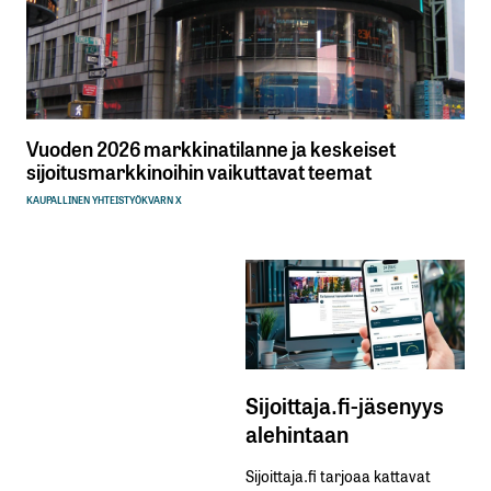
Vuoden 2026 markkinatilanne ja keskeiset
sijoitusmarkkinoihin vaikuttavat teemat
KAUPALLINEN YHTEISTYÖ
KVARN X
Sijoittaja.fi-jäsenyys
alehintaan
Sijoittaja.fi tarjoaa kattavat