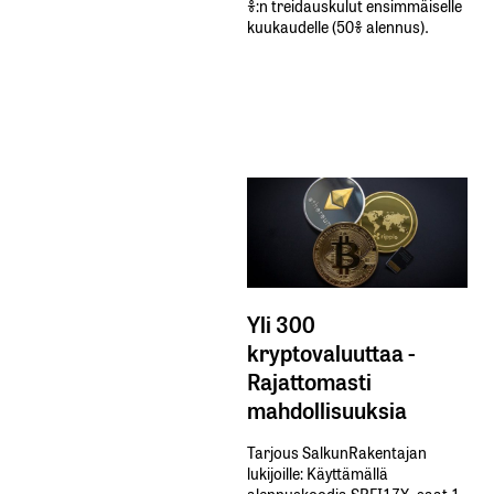
%:n treidauskulut​ ​ensimmäiselle​ ​
kuukaudelle​ ​(50%​ ​alennus).
Yli 300
kryptovaluuttaa -
Rajattomasti
mahdollisuuksia
Tarjous SalkunRakentajan
lukijoille: Käyttämällä​ ​
alennuskoodia​ ​SRFI17X,​ ​saat​ ​1