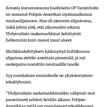
Kovasta kurssinoususta huolimatta OP Varainhoito
on nostanut Pohjois-Amerikan sijoitussalkuissa
neutraalipainoon. Alue oli aiemmin alipainossa,
mikä johtui siitä, että alkuvuoden aikana
Yhdysvaltain osakemarkkinat kehittyivät
heikommin kuin monet muut alueet.
Markkinakehityksen käännyttyä huhtikuussa
alipainoa alettiin asteittain pienentää, ja nyt
osakepaino nostettiin neutraalille tasolle.
Syy suosituksen muutokselle on yksinkertainen:
tekoälybuumi.
”Yhdysvaltain osakemarkkinoiden näkymät ovat
parantuneet selvästi kevään aikana. Pohjois-
Amerikkaa vetää nyt ensisijaisesti tekoälybuumi.