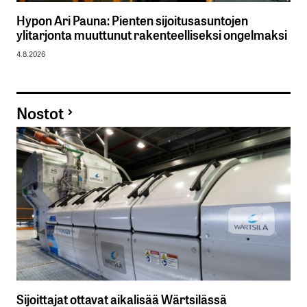
Hypon Ari Pauna: Pienten sijoitusasuntojen
ylitarjonta muuttunut rakenteelliseksi ongelmaksi
4.8.2026
Nostot
Sijoittajat ottavat aikalisää Wärtsilässä