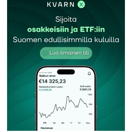
eikä vastaavaa ole enää niin helppoa löytää.
sludge
27.5.2026 at 10:25
Vastaa
Totta. Toinen asia on sitten se, että säilyttävätkö
nuo nousun kokeneet arvonsa ja siirtyykö nyt
uusi raha esim. perinteisempään teollisuuteen?
Joka tapauksessa USA veti jälleen
maailmantaloudessa sen pidemmän korren
vastoin melkein kaikkien asiantuntijoiden
uskomuksia. Syitä vääriin analyyseihin voi
jokainen arvailla (vinkki: Trump hysteria).
Yksvaan2
28.5.2026 at 13:39
Vastaa