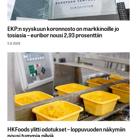
EKP:n syyskuun koronnosto on markkinoille jo
tosiasia – euribor nousi 2,93 prosenttiin
5.8.2026
HKFoods ylitti odotukset – loppuvuoden näkymiin
nousi tummia pilviä