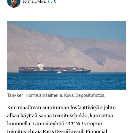
Jorma Erkkilä
0
Tankkeri Hormuzinsalmella. Kuva: Depositphotos.
Kun maailman suurimman fosfaattiviejän johto
alkaa käyttää sanaa toimitusshokki, kannattaa
kuunnella. Lannoiteyhtiö
OCP Nutricropsin
toimitusjohtaja
Faris Derrij
kuvaili Financial