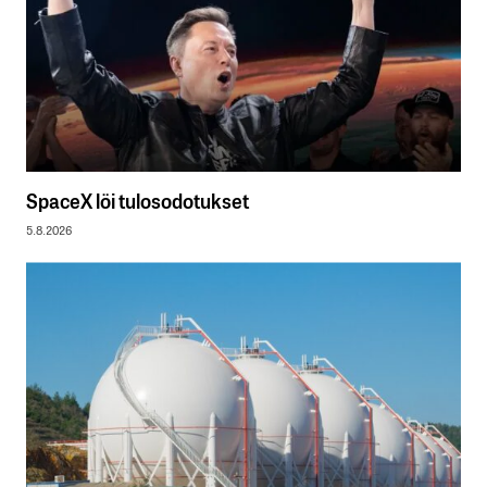
SpaceX löi tulosodotukset
5.8.2026