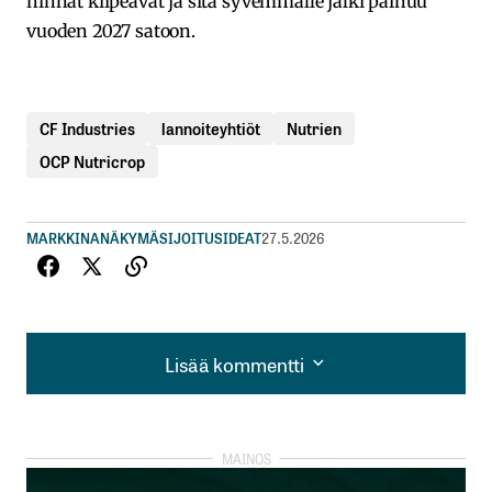
hinnat kiipeävät ja sitä syvemmälle jälki painuu
vuoden 2027 satoon.
CF Industries
lannoiteyhtiöt
Nutrien
OCP Nutricrop
MARKKINANÄKYMÄ
SIJOITUSIDEAT
27.5.2026
Lisää kommentti
Lisää kommentti
kirjautua