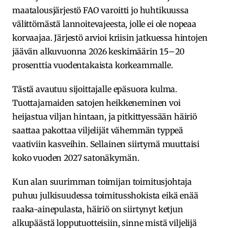
maatalousjärjestö FAO varoitti jo huhtikuussa
välittömästä lannoitevajeesta, jolle ei ole nopeaa
korvaajaa. Järjestö arvioi kriisin jatkuessa hintojen
jäävän alkuvuonna 2026 keskimäärin 15–20
prosenttia vuodentakaista korkeammalle.
Tästä avautuu sijoittajalle epäsuora kulma.
Tuottajamaiden satojen heikkeneminen voi
heijastua viljan hintaan, ja pitkittyessään häiriö
saattaa pakottaa viljelijät vähemmän typpeä
vaativiin kasveihin. Sellainen siirtymä muuttaisi
koko vuoden 2027 satonäkymän.
Kun alan suurimman toimijan toimitusjohtaja
puhuu julkisuudessa toimitusshokista eikä enää
raaka-ainepulasta, häiriö on siirtynyt ketjun
alkupäästä lopputuotteisiin, sinne mistä viljelijä