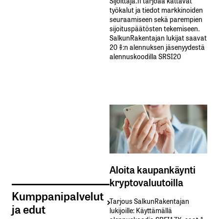
Sijoittaja.fi tarjoaa kattavat
työkalut ja tiedot markkinoiden
seuraamiseen sekä parempien
sijoituspäätösten tekemiseen.
SalkunRakentajan lukijat saavat
20 %:n alennuksen jäsenyydestä
alennuskoodilla SRSI20
Aloita kaupankäynti
kryptovaluutoilla
Kumppanipalvelut
Tarjous SalkunRakentajan
ja edut
lukijoille: Käyttämällä​ ​