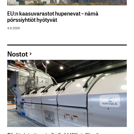
EU:n kaasuvarastot hupenevat – nämä
pörssiyhtiöt hyötyvät
4.8.2026
Nostot