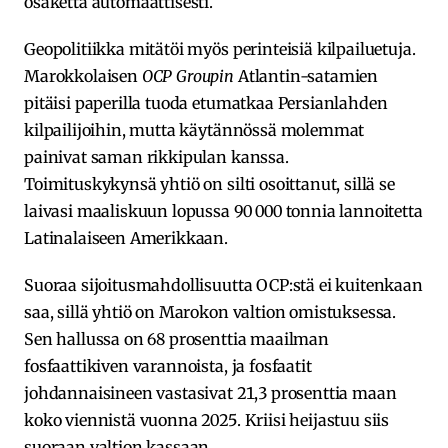
osaketta automaattisesti.
Geopolitiikka mitätöi myös perinteisiä kilpailuetuja.
Marokkolaisen
OCP Groupin
Atlantin-satamien
pitäisi paperilla tuoda etumatkaa Persianlahden
kilpailijoihin, mutta käytännössä molemmat
painivat saman rikkipulan kanssa.
Toimituskykynsä yhtiö on silti osoittanut, sillä se
laivasi maaliskuun lopussa 90 000 tonnia lannoitetta
Latinalaiseen Amerikkaan.
Suoraa sijoitusmahdollisuutta OCP:stä ei kuitenkaan
saa, sillä yhtiö on Marokon valtion omistuksessa.
Sen hallussa on 68 prosenttia maailman
fosfaattikiven varannoista, ja fosfaatit
johdannaisineen vastasivat 21,3 prosenttia maan
koko viennistä vuonna 2025. Kriisi heijastuu siis
suoraan valtion kassaan.