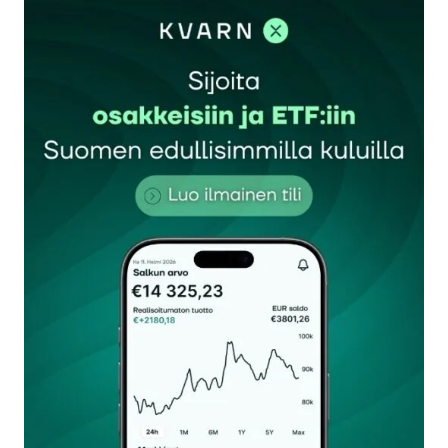
sisään
rekisteröityä
Sähköpostiosoitettasi ei julkaista.
Pakolliset
kentät on merkitty
*
Kommentti
*
Nimesi tai nimimerkkisi
*
Sähköpostiosoitteesi
*