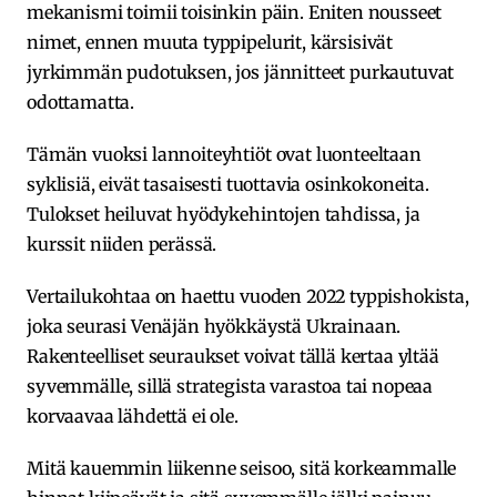
mekanismi toimii toisinkin päin. Eniten nousseet
nimet, ennen muuta typpipelurit, kärsisivät
jyrkimmän pudotuksen, jos jännitteet purkautuvat
odottamatta.
Tämän vuoksi lannoiteyhtiöt ovat luonteeltaan
syklisiä, eivät tasaisesti tuottavia osinkokoneita.
Tulokset heiluvat hyödykehintojen tahdissa, ja
kurssit niiden perässä.
Vertailukohtaa on haettu vuoden 2022 typpishokista,
joka seurasi Venäjän hyökkäystä Ukrainaan.
Rakenteelliset seuraukset voivat tällä kertaa yltää
syvemmälle, sillä strategista varastoa tai nopeaa
korvaavaa lähdettä ei ole.
Mitä kauemmin liikenne seisoo, sitä korkeammalle