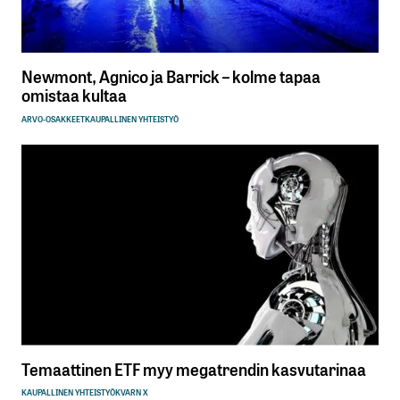
Newmont, Agnico ja Barrick – kolme tapaa
omistaa kultaa
ARVO-OSAKKEET
KAUPALLINEN YHTEISTYÖ
Temaattinen ETF myy megatrendin kasvutarinaa
KAUPALLINEN YHTEISTYÖ
KVARN X