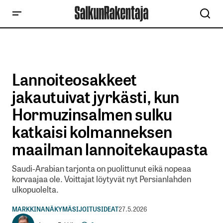
Lannoiteosakkeet
jakautuivat jyrkästi, kun
Hormuzinsalmen sulku
katkaisi kolmanneksen
maailman lannoitekaupasta
Saudi-Arabian tarjonta on puolittunut eikä nopeaa
korvaajaa ole. Voittajat löytyvät nyt Persianlahden
ulkopuolelta.
MARKKINANÄKYMÄ
SIJOITUSIDEAT
27.5.2026