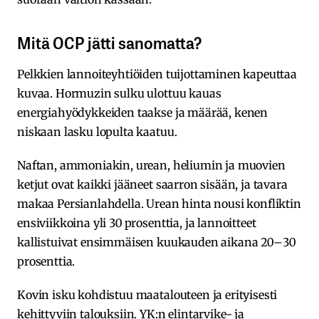
Mitä OCP jätti sanomatta?
Pelkkien lannoiteyhtiöiden tuijottaminen kapeuttaa
kuvaa. Hormuzin sulku ulottuu kauas
energiahyödykkeiden taakse ja määrää, kenen
niskaan lasku lopulta kaatuu.
Naftan, ammoniakin, urean, heliumin ja muovien
ketjut ovat kaikki jääneet saarron sisään, ja tavara
makaa Persianlahdella. Urean hinta nousi konfliktin
ensiviikkoina yli 30 prosenttia, ja lannoitteet
kallistuivat ensimmäisen kuukauden aikana 20–30
prosenttia.
Kovin isku kohdistuu maatalouteen ja erityisesti
kehittyviin talouksiin. YK:n elintarvike- ja