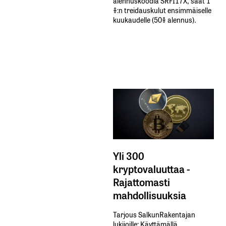
alennuskoodia​ ​SRFI17X,​ ​saat​ ​1
%:n treidauskulut​ ​ensimmäiselle​ ​
kuukaudelle​ ​(50%​ ​alennus).
Yli 300
kryptovaluuttaa -
Rajattomasti
mahdollisuuksia
Tarjous SalkunRakentajan
lukijoille: Käyttämällä​ ​