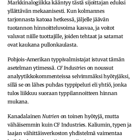
Markkinalogiikka kääntyy tästä sijoittajan eduksi
yllättävän mekaanisesti. Kun kolmannes
tarjonnasta katoaa hetkessä, jäljelle jäävän
tuotannon hinnoitteluvoima kasvaa, ja voitot
valuvat niille tuottajille, joiden tehtaat ja satamat
ovat kaukana pullonkaulasta.
Pohjois-Amerikan typpivalmistajat istuvat tämän
asetelman ytimessä.
CF Industries
on noussut
analyytikkokommenteissa selvimmäksi hyötyjäksi,
sillä se on lähes puhdas typpipeluri eli yhtiö, jonka
tulos liikkuu suoraan typpilannoitteen hinnan
mukana.
Kanadalainen
Nutrien
on toinen hyötyjä, mutta
vähäisemmin kuin CF Industries. Kaliumin, typen ja
laajan vähittäisverkoston yhdistelmä vaimentaa