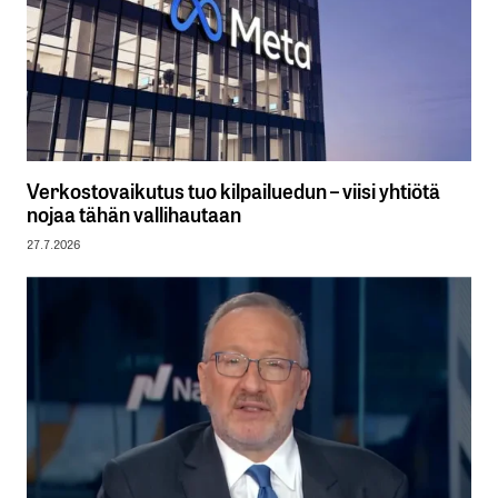
Verkostovaikutus tuo kilpailuedun – viisi yhtiötä
nojaa tähän vallihautaan
27.7.2026