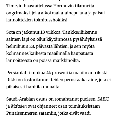
Timesin haastattelussa Hormuzin tilannetta
ongelmaksi, joka alkoi raaka-ainepulana ja paisui
lannoitteiden toimitusshokiksi.
Sota on jatkunut 13 viikkoa. Tankkeriliikenne
salmen läpi on ollut käytännössä pysähdyksissä
helmikuun 28. päivästä lähtien, ja sen myötä
kolmannes kaikesta maailmalla kaupatusta
lannoitteesta on poissa markkinoilta.
Persianlahti tuottaa 44 prosenttia maailman rikistä.
Rikki on fosforilannoitteiden perusraaka-aine, jota ei
pikaisesti hankita muualta.
Saudi-Arabian osuus on romahtanut puoleen.
SABIC
ja
Ma’aden
ovat ohjanneet osan toimituksistaan
Punaisenmeren satamiin, jotka eivät vaadi