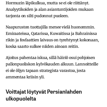
Hormuzin läpikulkua, mutta se ei ole riittänyt.
Analyytikoiden ja alan asiantuntijoiden mukaan
tarjonta on silti pudonnut puoleen.
Naapuruston tuottajilla menee vielä huonommin.
Emiraateissa, Qatarissa, Kuwaitissa ja Bahrainissa
rikin ja fosfaattien laivaus on tyrehtynyt kokonaan,
koska saarto sulkee niiden ainoan reitin.
Ajoitus pahentaa iskua, sillä häiriö osui pohjoisen
pallonpuoliskon kylvökauden alkuun. Lannoitteille
ei ole öljyn tapaan strategista varastoa, josta
ammentaa kriisin yli.
Voittajat löytyvät Persianlahden
ulkopuolelta