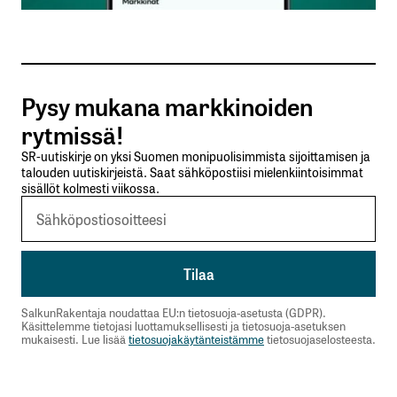
Tilaa SalkunRakentajan uutiskirje
Pysy mukana markkinoiden
Lähetä kommentti
rytmissä!
SR-uutiskirje on yksi Suomen monipuolisimmista sijoittamisen ja
talouden uutiskirjeistä. Saat sähköpostiisi mielenkiintoisimmat
sisällöt kolmesti viikossa.
SalkunRakentaja noudattaa EU:n tietosuoja-asetusta (GDPR).
Käsittelemme tietojasi luottamuksellisesti ja tietosuoja-asetuksen
mukaisesti. Lue lisää
tietosuojakäytänteistämme
tietosuojaselosteesta.