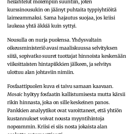
heilahtelut molempiin suuntiin, joten
kurssinousukin on jäänyt puhtaita typpiyhtiöitä
laimeammaksi. Sama hajautus suojaa, jos kriisi
laukeaa yhtä äkkiä kuin syttyi.
Nousulla on nurja puolensa. Yhdysvaltain
oikeusministeriö avasi maaliskuussa selvityksen
siitä, sopivatko suuret tuottajat hinnoista keskenään
viikoittaisten hintapiikkien jälkeen, ja selvitys
ulottuu alan johtaviin nimiin.
Fosfaattipuolen kuva ei taivu samaan kaavaan.
Mosaic
hyötyy fosfaatin kallistumisesta mutta kärsii
rikin hinnasta, joka on sille keskeinen panos.
Pankkien analyytikot ovat varoittaneet, että yhtiön
kustannukset voivat nousta myyntihintoja
nopeammin. Kriisi ei siis nosta jokaista alan