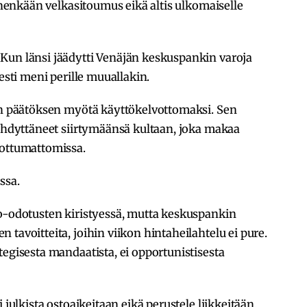
kenenkään velkasitoumus eikä altis ulkomaiselle
Kun länsi jäädytti Venäjän keskuspankin varoja
iesti meni perille muuallakin.
sen päätöksen myötä käyttökelvottomaksi. Sen
iihdyttäneet siirtymäänsä kultaan, joka makaa
lottumattomissa.
ssa.
ko-odotusten kiristyessä, mutta keskuspankin
tavoitteita, joihin viikon hintaheilahtelu ei pure.
tegisesta mandaatista, ei opportunistisesta
 julkista ostoaikeitaan eikä perustele liikkeitään,