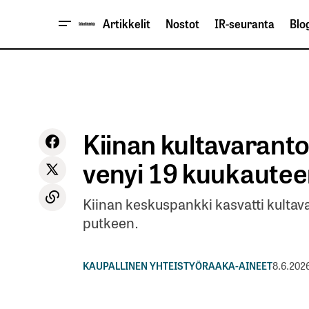
Artikkelit
Nostot
IR-seuranta
Blog
Kiinan kultavaranto
venyi 19 kuukaute
Kiinan keskuspankki kasvatti kulta
putkeen.
KAUPALLINEN YHTEISTYÖ
RAAKA-AINEET
8.6.202