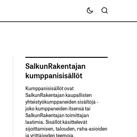
SalkunRakentajan
kumppanisisällöt
Kumppanisisällöt ovat
SalkunRakentajan kaupallisten
yhteistyökumppaneiden sisältöjä -
joko kumppaneiden itsensä tai
SalkunRakentajan toimittajan
laatimia. Sisällöt käsittelevät
sijoittamisen, talouden, raha-asioiden
ja yrittäjyyden teemoja.