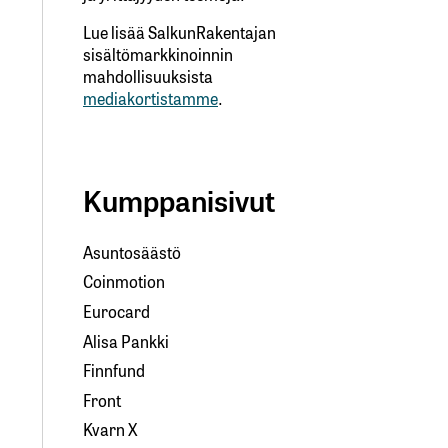
Lue lisää SalkunRakentajan
sisältömarkkinoinnin
mahdollisuuksista
mediakortistamme
.
Kumppanisivut
Asuntosäästö
Coinmotion
Eurocard
Alisa Pankki
Finnfund
Front
Kvarn X