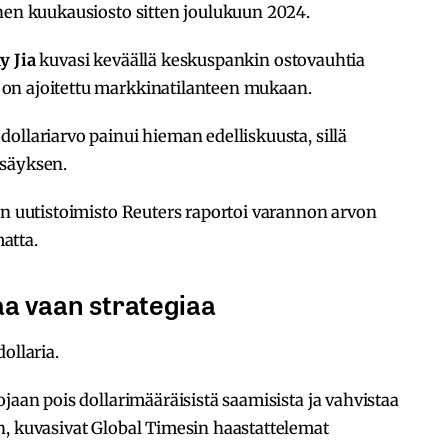
inen kuukausiosto sitten joulukuun 2024.
y Jia
kuvasi keväällä keskuspankin ostovauhtia
on ajoitettu markkinatilanteen mukaan.
ollariarvo painui hieman edelliskuusta, sillä
isäyksen.
un uutistoimisto Reuters raportoi varannon arvon
atta.
aa vaan strategiaa
ollaria.
jaan pois dollarimääräisistä saamisista ja vahvistaa
n, kuvasivat Global Timesin haastattelemat