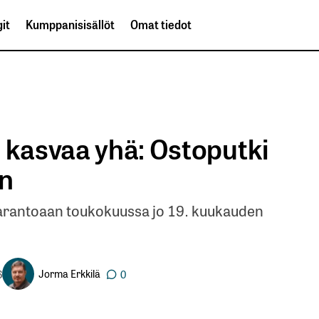
it
Kumppanisisällöt
Omat tiedot
 kasvaa yhä: Ostoputki
en
varantoaan toukokuussa jo 19. kuukauden
Jorma Erkkilä
6
0