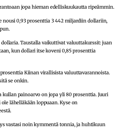
varantoaan jopa hieman edelliskuukautta ripeämmin.
nousi 0,93 prosenttia 3 442 miljardiin dollariin,
opun.
ollaria. Taustalla vaikuttivat valuuttakurssit: juan
taan, kun dollari itse koveni 0,85 prosenttia
osenttia Kiinan virallisista valuuttavarannoista.
itä se onkin.
 kullan painoarvo on jopa yli 80 prosenttia. Juuri
ei ole lähelläkään loppuaan. Kyse on
eestä.
isäys vastasi noin kymmentä tonnia, ja huhtikuun