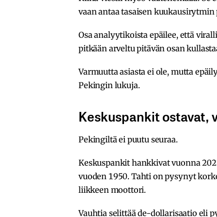
vaan antaa tasaisen kuukausirytmin
Osa analyytikoista epäilee, että virall
pitkään arveltu pitävän osan kullast
Varmuutta asiasta ei ole, mutta epäil
Pekingin lukuja.
Keskuspankit ostavat, v
Pekingiltä ei puutu seuraa.
Keskuspankit hankkivat vuonna 2022 
vuoden 1950. Tahti on pysynyt korkean
liikkeen moottori.
Vauhtia selittää de-dollarisaatio eli