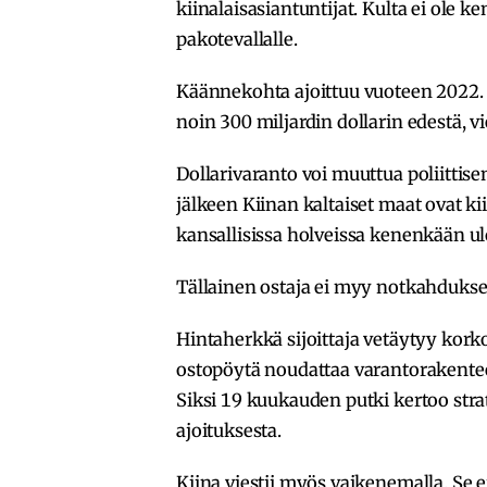
kiinalaisasiantuntijat. Kulta ei ole 
pakotevallalle.
Käännekohta ajoittuu vuoteen 2022. 
noin 300 miljardin dollarin edestä, v
Dollarivaranto voi muuttua poliitti
jälkeen Kiinan kaltaiset maat ovat k
kansallisissa holveissa kenenkään u
Tällainen ostaja ei myy notkahdukse
Hintaherkkä sijoittaja vetäytyy kor
ostopöytä noudattaa varantorakenteen 
Siksi 19 kuukauden putki kertoo stra
ajoituksesta.
Kiina viestii myös vaikenemalla. Se ei