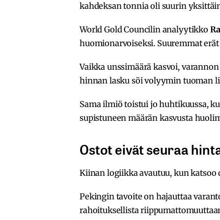
kahdeksan tonnia oli suurin yksittä
World Gold Councilin analyytikko
Ra
huomionarvoiseksi. Suuremmat erät 
Vaikka unssimäärä kasvoi, varannon d
hinnan lasku söi volyymin tuoman l
Sama ilmiö toistui jo huhtikuussa, k
supistuneen määrän kasvusta huolim
Ostot eivät seuraa hint
Kiinan logiikka avautuu, kun katsoo d
Pekingin tavoite on hajauttaa varanto
rahoituksellista riippumattomuuttaa