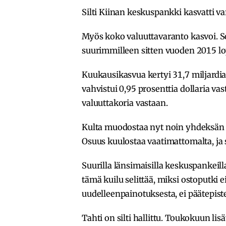
Silti Kiinan keskuspankki kasvatti 
Myös koko valuuttavaranto kasvoi. Se 
suurimmilleen sitten vuoden 2015 l
Kuukausikasvua kertyi 31,7 miljardia d
vahvistui 0,95 prosenttia dollaria vas
valuuttakoria vastaan.
Kulta muodostaa nyt noin yhdeksän pr
Osuus kuulostaa vaatimattomalta, ja s
Suurilla länsimaisilla keskuspankeilla
tämä kuilu selittää, miksi ostoputki 
uudelleenpainotuksesta, ei päätepist
Tahti on silti hallittu. Toukokuun l