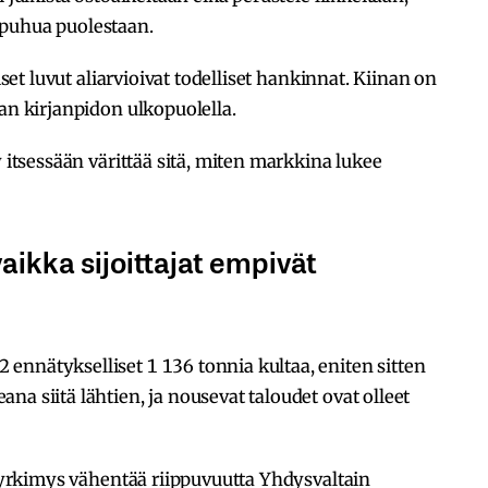
 puhua puolestaan.
iset luvut aliarvioivat todelliset hankinnat. Kiinan on
aan kirjanpidon ulkopuolella.
y itsessään värittää sitä, miten markkina lukee
aikka sijoittajat empivät
ennätykselliset 1 136 tonnia kultaa, eniten sitten
a siitä lähtien, ja nousevat taloudet ovat olleet
 pyrkimys vähentää riippuvuutta Yhdysvaltain