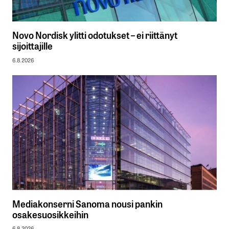
Novo Nordisk ylitti odotukset – ei riittänyt
sijoittajille
6.8.2026
Mediakonserni Sanoma nousi pankin
osakesuosikkeihin
6.8.2026