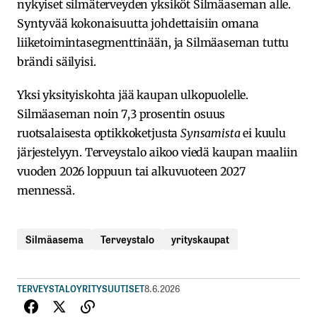
nykyiset silmäterveyden yksiköt Silmäaseman alle.
Syntyvää kokonaisuutta johdettaisiin omana
liiketoimintasegmenttinään, ja Silmäaseman tuttu
brändi säilyisi.
Yksi yksityiskohta jää kaupan ulkopuolelle.
Silmäaseman noin 7,3 prosentin osuus
ruotsalaisesta optikkoketjusta
Synsamista
ei kuulu
järjestelyyn. Terveystalo aikoo viedä kaupan maaliin
vuoden 2026 loppuun tai alkuvuoteen 2027
mennessä.
Silmäasema
Terveystalo
yrityskaupat
TERVEYSTALO
YRITYSUUTISET
8.6.2026