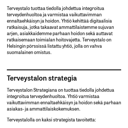
Terveystalo tuottaa tiedolla johdettua integroitua
terveydenhuoltoa ja varmistaa vaikuttavimman
ennaltaehkäisyn ja hoidon. Yhtiö kehittää digitaalisia
ratkaisuja, jotka takaavat ammattilaistemme sujuvan
arjen, asiakkaidemme parhaan hoidon sekä auttavat
ratkaisemaan toimialan hoitovajetta. Terveystalo on
Helsingin pörssissä listattu yhtiö, jolla on vahva
suomalainen omistus.
Terveystalon strategia
Terveystalon Strategiana on tuottaa tiedolla johdettua
integroitua terveydenhuoltoa. Yhtiö varmistaa
vaikuttavimman ennaltaehkäisyn ja hoidon sekä parhaan
asiakas- ja ammattilaiskokemuksen.
Terveystalolla on kaksi strategista tavoitetta: