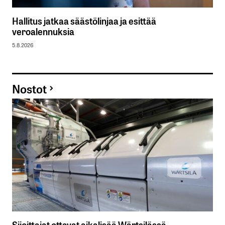
Hallitus jatkaa säästölinjaa ja esittää
veroalennuksia
5.8.2026
Nostot
Sijoittajat ottavat aikalisää Wärtsilässä