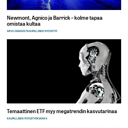
Newmont, Agnico ja Barrick – kolme tapaa
omistaa kultaa
ARVO-OSAKKEET
KAUPALLINEN YHTEISTYÖ
Temaattinen ETF myy megatrendin kasvutarinaa
KAUPALLINEN YHTEISTYÖ
KVARN X