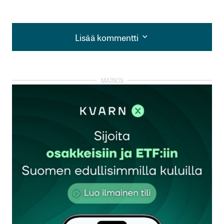
Lisää kommentti
Lisää kommentti
kirjautua
sisään
rekisteröityä
Sähköpostiosoitettasi ei julkaista.
Pakolliset
kentät on merkitty
*
Kommentti
*