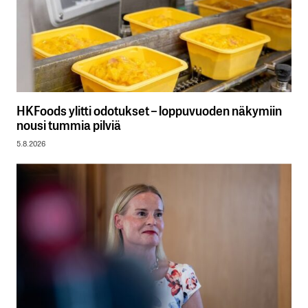
HKFoods ylitti odotukset – loppuvuoden näkymiin
nousi tummia pilviä
5.8.2026