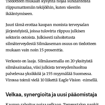
Tiedotteen mukaan kysyntä nojaa suhdanteista
riippumattomiin tekijöihin, kuten väestön
ikääntymiseen.
Juuri tämä erottaa kaupan monista terveysalan
järjestelyistä, joissa tulovirta riippuu julkisen
sektorin ostoista. Julkisesti rahoitetusta
silmäterveydestä Silmäaseman osuus on tiedotteen
mukaan vain noin 15 prosenttia.
Verkosto on laaja. Silmäasemalla on 20 yksityistä
silmäsairaalaa, viisi julkista terveydenhuoltoa
palvelevaa yksikköä ja 155 myymälää Suomessa.
Virossa toimii vielä 10 liikettä Eagle Vision -nimellä.
Velkaa, synergioita ja uusi pääomistaja
Kaupan rahoitus nojaa velkaan. Terveystalon pankit