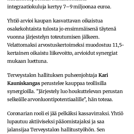
integraatiokuluja kertyy 7–9 miljoonaa euroa.
Yhtiö arvioi kaupan kasvattavan oikaistua
osakekohtaista tulosta jo ensimmäisenä täytenä
vuonna järjestelyn toteutumisen jälkeen.
Velattomaksi arvostuskertoimeksi muodostuu 11,5-
kertainen oikaistu liikevoitto, arvioidut synergiat
mukaan luettuna.
Terveystalon hallituksen puheenjohtaja
Kari
Kauniskangas
perustelee kauppaa teollisilla
synergioilla. ”Järjestely luo houkuttelevan perustan
selkeälle arvonluontipotentiaalille”, hän toteaa.
Coronarian rooli ei jää pelkäksi kassavirraksi. Yhtiö
lupautuu aktiiviseksi pääomistajaksi ja saa
jalansijaa Terveystalon hallitustyöhön. Sen