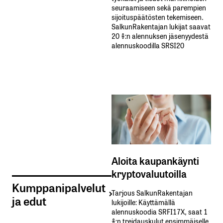
seuraamiseen sekä parempien
sijoituspäätösten tekemiseen.
SalkunRakentajan lukijat saavat
20 %:n alennuksen jäsenyydestä
alennuskoodilla SRSI20
Aloita kaupankäynti
kryptovaluutoilla
Kumppanipalvelut
Tarjous SalkunRakentajan
ja edut
lukijoille: Käyttämällä​ ​
alennuskoodia​ ​SRFI17X,​ ​saat​ ​1
%:n treidauskulut​ ​ensimmäiselle​ ​