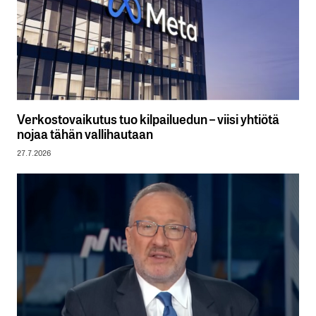
Verkostovaikutus tuo kilpailuedun – viisi yhtiötä
nojaa tähän vallihautaan
27.7.2026