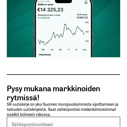
Nimesi tai nimimerkkisi
*
Sähköpostiosoitteesi
*
Tilaa SalkunRakentajan uutiskirje
Pysy mukana markkinoiden
Lähetä kommentti
rytmissä!
SR-uutiskirje on yksi Suomen monipuolisimmista sijoittamisen ja
talouden uutiskirjeistä. Saat sähköpostiisi mielenkiintoisimmat
sisällöt kolmesti viikossa.