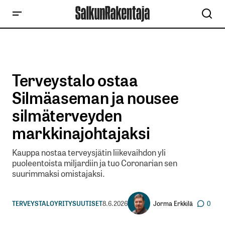
Terveystalo ostaa
Silmäaseman ja nousee
silmäterveyden
markkinajohtajaksi
Kauppa nostaa terveysjätin liikevaihdon yli
puoleentoista miljardiin ja tuo Coronarian sen
suurimmaksi omistajaksi.
Jorma Erkkilä
TERVEYSTALO
YRITYSUUTISET
8.6.2026
0