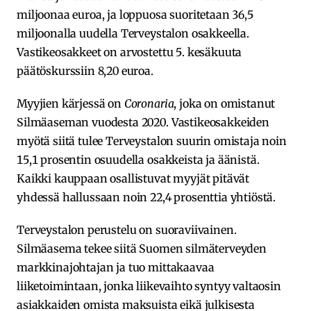
miljoonaa euroa, ja loppuosa suoritetaan 36,5
miljoonalla uudella Terveystalon osakkeella.
Vastikeosakkeet on arvostettu 5. kesäkuuta
päätöskurssiin 8,20 euroa.
Myyjien kärjessä on
Coronaria
, joka on omistanut
Silmäaseman vuodesta 2020. Vastikeosakkeiden
myötä siitä tulee Terveystalon suurin omistaja noin
15,1 prosentin osuudella osakkeista ja äänistä.
Kaikki kauppaan osallistuvat myyjät pitävät
yhdessä hallussaan noin 22,4 prosenttia yhtiöstä.
Terveystalon perustelu on suoraviivainen.
Silmäasema tekee siitä Suomen silmäterveyden
markkinajohtajan ja tuo mittakaavaa
liiketoimintaan, jonka liikevaihto syntyy valtaosin
asiakkaiden omista maksuista eikä julkisesta