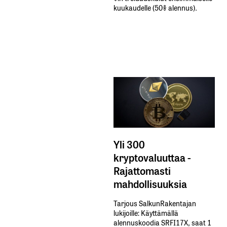
kuukaudelle​ ​(50%​ ​alennus).
Yli 300
kryptovaluuttaa -
Rajattomasti
mahdollisuuksia
Tarjous SalkunRakentajan
lukijoille: Käyttämällä​ ​
alennuskoodia​ ​SRFI17X,​ ​saat​ ​1