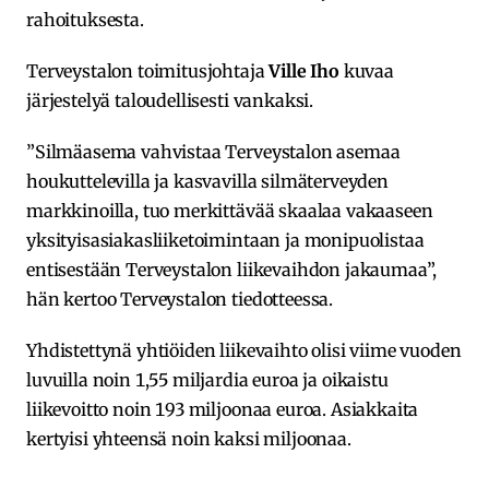
rahoituksesta.
Terveystalon toimitusjohtaja
Ville Iho
kuvaa
järjestelyä taloudellisesti vankaksi.
”Silmäasema vahvistaa Terveystalon asemaa
houkuttelevilla ja kasvavilla silmäterveyden
markkinoilla, tuo merkittävää skaalaa vakaaseen
yksityisasiakasliiketoimintaan ja monipuolistaa
entisestään Terveystalon liikevaihdon jakaumaa”,
hän kertoo Terveystalon tiedotteessa.
Yhdistettynä yhtiöiden liikevaihto olisi viime vuoden
luvuilla noin 1,55 miljardia euroa ja oikaistu
liikevoitto noin 193 miljoonaa euroa. Asiakkaita
kertyisi yhteensä noin kaksi miljoonaa.