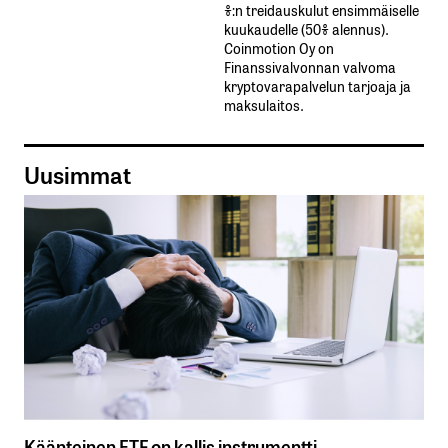
%:n treidauskulut​ ​ensimmäiselle​ ​
kuukaudelle​ ​(50%​ ​alennus).
Coinmotion Oy on
Finanssivalvonnan valvoma
kryptovarapalvelun tarjoaja ja
maksulaitos.
Uusimmat
Käänteinen ETF on kallis instrumentti