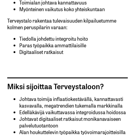
Toimialan johtava kannattavuus
Myönteinen vaikutus koko yhteiskuntaan
Terveystalo rakentaa tulevaisuuden kilpailuetumme
kolmen peruspilarin varaan:
Tiedolla johdettu integroitu hoito
Paras työpaikka ammattilaisille
Digitaaliset ratkaisut
Miksi sijoittaa Terveystaloon?
Johtava toimija inflaatiokestävällä, kannattavasti
kasvavalla, megatrendien tukemalla markkinalla
Edelläkävijä vaikuttavassa integroidussa hoidossa
Johtavat digitaaliset ratkaisut monikanavaiseen
palvelutuotantoon
Alan houkuttelevin työpaikka työvoimarajoitteisilla