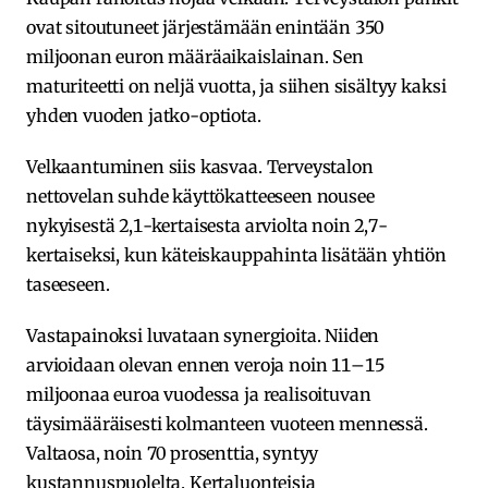
ovat sitoutuneet järjestämään enintään 350
miljoonan euron määräaikaislainan. Sen
maturiteetti on neljä vuotta, ja siihen sisältyy kaksi
yhden vuoden jatko-optiota.
Velkaantuminen siis kasvaa. Terveystalon
nettovelan suhde käyttökatteeseen nousee
nykyisestä 2,1-kertaisesta arviolta noin 2,7-
kertaiseksi, kun käteiskauppahinta lisätään yhtiön
taseeseen.
Vastapainoksi luvataan synergioita. Niiden
arvioidaan olevan ennen veroja noin 11–15
miljoonaa euroa vuodessa ja realisoituvan
täysimääräisesti kolmanteen vuoteen mennessä.
Valtaosa, noin 70 prosenttia, syntyy
kustannuspuolelta. Kertaluonteisia