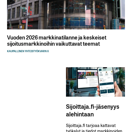
Vuoden 2026 markkinatilanne ja keskeiset
sijoitusmarkkinoihin vaikuttavat teemat
KAUPALLINEN YHTEISTYÖ
KVARN X
Sijoittaja.fi-jäsenyys
alehintaan
Sijoittaja.fi tarjoaa kattavat
työkalut ja tiedot markkinoiden