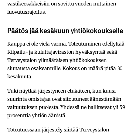
vastikeosakkeisiin on sovittu vuoden mittainen
luovutusrajoitus.
Päätös jää kesäkuun yhtiökokoukselle
Kauppa ei ole vielä varma. Toteutuminen edellyttää
Kilpailu- ja kuluttajaviraston hyväksyntää sekä
Terveystalon ylimääräisen yhtiökokouksen
siunausta osakeannille. Kokous on määrä pitää 30.
kesäkuuta.
Tuki näyttää järjestyneen etukäteen, kun kuusi
suurinta omistajaa ovat sitoutuneet äänestämään
valtuutuksen puolesta. Yhdessä ne hallitsevat yli 59
prosenttia yhtiön äänistä.
Toteutuessaan järjestely siirtää Terveystalon