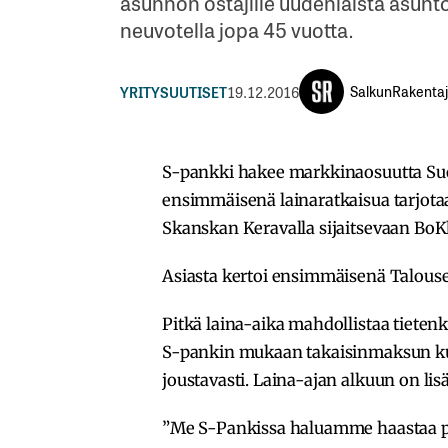
asunnon ostajille uudenlaista asunto
neuvotella jopa 45 vuotta.
SalkunRakenta
YRITYSUUTISET
19.12.2016
S-pankki hakee markkinaosuutta S
ensimmäisenä lainaratkaisua tarjotaa
Skanskan Keravalla sijaitsevaan Bo
Asiasta kertoi ensimmäisenä Talous
Pitkä laina-aika mahdollistaa tiete
S-pankin mukaan takaisinmaksun kuu
joustavasti. Laina-ajan alkuun on l
”Me S-Pankissa haluamme haastaa p