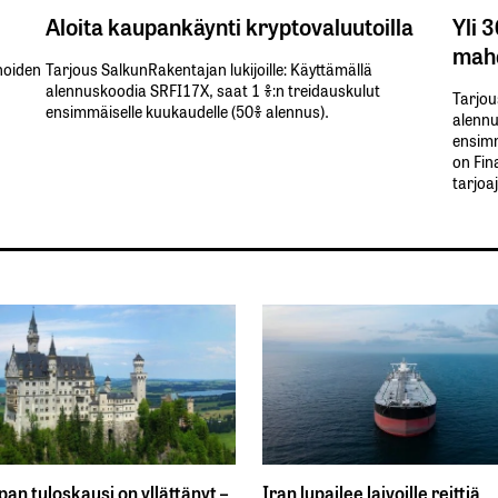
Aloita kaupankäynti kryptovaluutoilla
Yli 
mahd
inoiden
Tarjous SalkunRakentajan lukijoille: Käyttämällä​ ​
alennuskoodia​ ​SRFI17X,​ ​saat​ ​1 %:n treidauskulut​ ​
Tarjou
ensimmäiselle​ ​kuukaudelle​ ​(50%​ ​alennus).
alennus
ensimm
on Fin
tarjoa
an tuloskausi on yllättänyt –
Iran lupailee laivoille reittiä