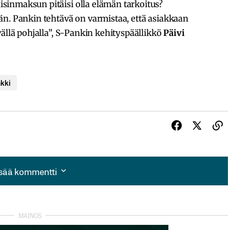
inmaksun pitäisi olla elämän tarkoitus?
än. Pankin tehtävä on varmistaa, että asiakkaan
vällä pohjalla”, S-Pankin kehityspäällikkö
Päivi
kki
isää kommentti
isää kommentti
autua sisään
rekisteröityä