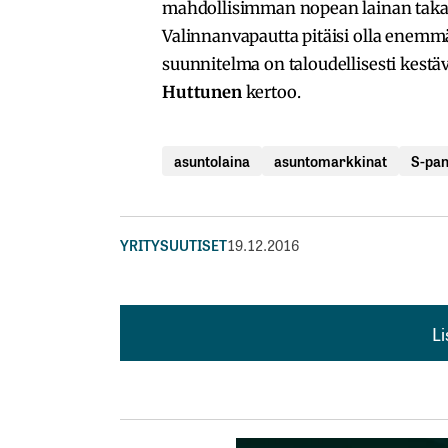
mahdollisimman nopean lainan takais
Valinnanvapautta pitäisi olla enemm
suunnitelma on taloudellisesti kestä
Huttunen
kertoo.
asuntolaina
asuntomarkkinat
S-pan
YRITYSUUTISET
19.12.2016
L
L
kirj