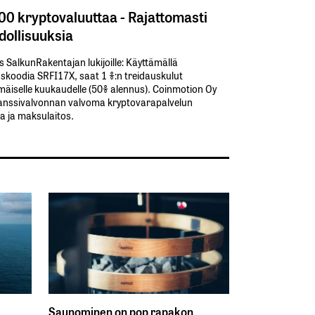
300 kryptovaluuttaa - Rajattomasti
ollisuuksia
s SalkunRakentajan lukijoille: Käyttämällä​ ​
koodia​ ​SRFI17X,​ ​saat​ ​1 %:n treidauskulut​ ​
äiselle​ ​kuukaudelle​ ​(50%​ ​alennus). Coinmotion Oy
anssivalvonnan valvoma kryptovarapalvelun
ja ja maksulaitos.
Saunominen on pop rapakon