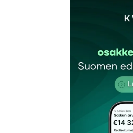
Sähköpostiosoitettasi ei julkaista.
Pakollis
Kommentti
*
Nimesi tai nimimerkkisi
*
Tilaa SalkunRakentajan uutiskirje
Lähetä kommentti