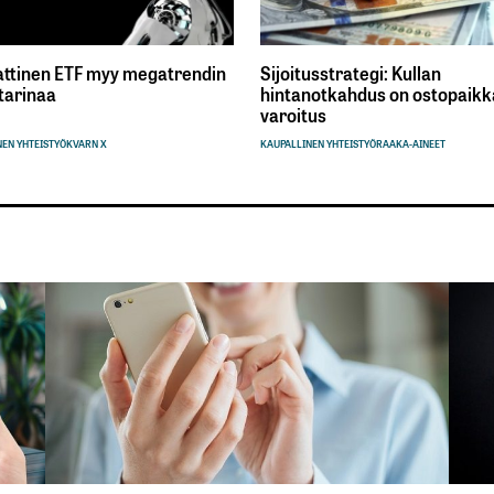
ttinen ETF myy megatrendin
Sijoitusstrategi: Kullan
tarinaa
hintanotkahdus on ostopaikka
varoitus
EN YHTEISTYÖ
KVARN X
KAUPALLINEN YHTEISTYÖ
RAAKA-AINEET