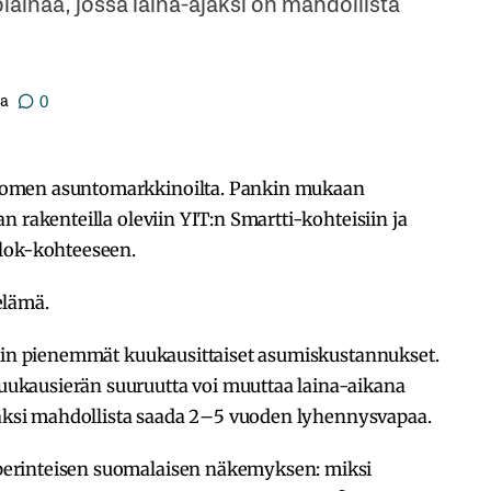
lainaa, jossa laina-ajaksi on mahdollista
ja
0
uomen asuntomarkkinoilta. Pankin mukaan
n rakenteilla oleviin YIT:n Smartti-kohteisiin ja
Klok-kohteeseen.
elämä.
nkin pienemmät kuukausittaiset asumiskustannukset.
kausierän suuruutta voi muuttaa laina-aikana
isäksi mahdollista saada 2–5 vuoden lyhennysvapaa.
erinteisen suomalaisen näkemyksen: miksi