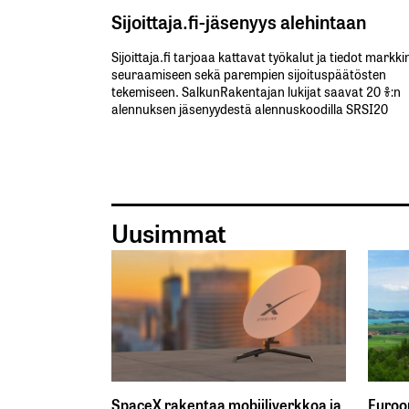
Sijoittaja.fi-jäsenyys alehintaan
Sijoittaja.fi tarjoaa kattavat työkalut ja tiedot markk
seuraamiseen sekä parempien sijoituspäätösten
tekemiseen. SalkunRakentajan lukijat saavat 20 %:n
alennuksen jäsenyydestä alennuskoodilla SRSI20
Uusimmat
SpaceX rakentaa mobiiliverkkoa ja
Euroop