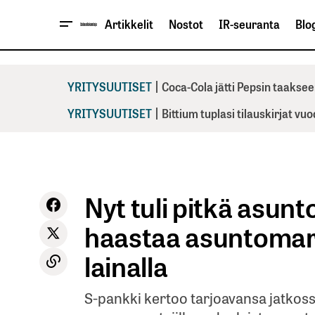
Artikkelit
Nostot
IR-seuranta
Blog
|
YRITYSUUTISET
Coca-Cola jätti Pepsin taaksee
|
YRITYSUUTISET
Bittium tuplasi tilauskirjat vu
Nyt tuli pitkä asunt
haastaa asuntomar
lainalla
S-pankki kertoo tarjoavansa jatkoss