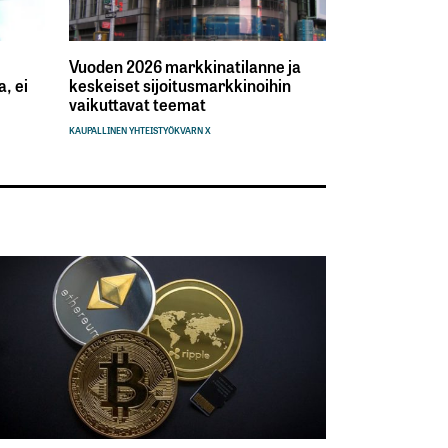
Vuoden 2026 markkinatilanne ja
, ei
keskeiset sijoitusmarkkinoihin
vaikuttavat teemat
KAUPALLINEN YHTEISTYÖ
KVARN X