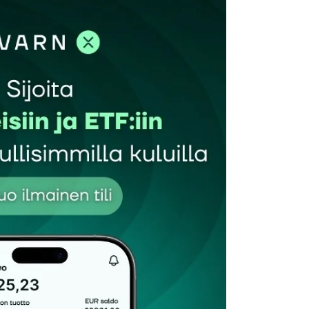
et kentät on merkitty
*
Sähköpostiosoitteesi
*