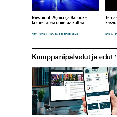
Newmont, Agnico ja Barrick –
Temaa
kolme tapaa omistaa kultaa
kasvu
ARVO-OSAKKEET
KAUPALLINEN YHTEISTYÖ
KAUPALLIN
Kumppanipalvelut ja edut