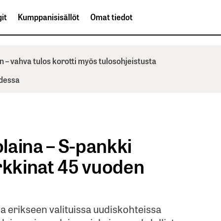
it
Kumppanisisällöt
Omat tiedot
n – vahva tulos korotti myös tulosohjeistusta
odessa
olaina – S-pankki
kkinat 45 vuoden
a erikseen valituissa uudiskohteissa