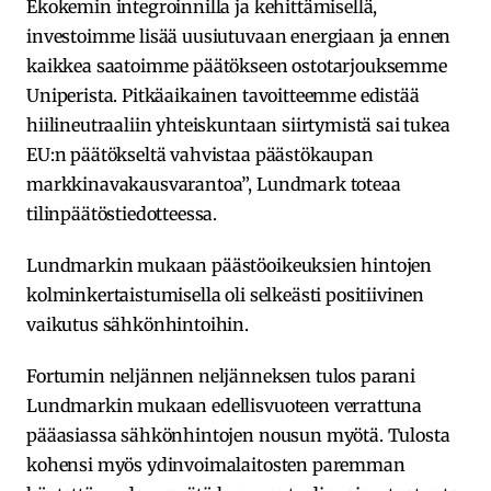
Ekokemin integroinnilla ja kehittämisellä,
investoimme lisää uusiutuvaan energiaan ja ennen
kaikkea saatoimme päätökseen ostotarjouksemme
Uniperista. Pitkäaikainen tavoitteemme edistää
hiilineutraaliin yhteiskuntaan siirtymistä sai tukea
EU:n päätökseltä vahvistaa päästökaupan
markkinavakausvarantoa”, Lundmark toteaa
tilinpäätöstiedotteessa.
Lundmarkin mukaan päästöoikeuksien hintojen
kolminkertaistumisella oli selkeästi positiivinen
vaikutus sähkönhintoihin.
Fortumin neljännen neljänneksen tulos parani
Lundmarkin mukaan edellisvuoteen verrattuna
pääasiassa sähkönhintojen nousun myötä. Tulosta
kohensi myös ydinvoimalaitosten paremman