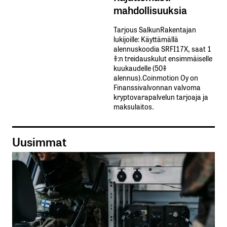
mahdollisuuksia
Tarjous SalkunRakentajan
lukijoille: Käyttämällä​ ​
alennuskoodia​ ​SRFI17X,​ ​saat​ ​1
%:n treidauskulut​ ​ensimmäiselle​ ​
kuukaudelle​ ​(50%​ ​
alennus).Coinmotion Oy on
Finanssivalvonnan valvoma
kryptovarapalvelun tarjoaja ja
maksulaitos.
Uusimmat