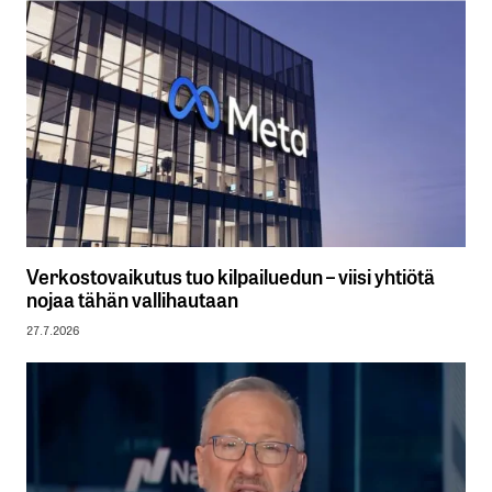
Verkostovaikutus tuo kilpailuedun – viisi yhtiötä
nojaa tähän vallihautaan
27.7.2026