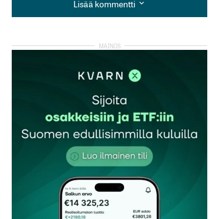
Lisää kommentti
Lisää kommentti
kirjautua
sisään
rekisteröityä
Sähköpostiosoitettasi ei julkaista.
Pakolliset
kentät on merkitty
*
Kommentti
*