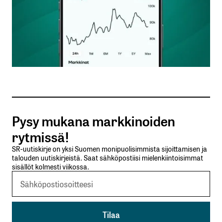
Nimesi tai nimimerkkisi
*
Sähköpostiosoitteesi
*
Tilaa SalkunRakentajan uutiskirje
Pysy mukana markkinoiden
Lähetä kommentti
rytmissä!
SR-uutiskirje on yksi Suomen monipuolisimmista sijoittamisen ja
talouden uutiskirjeistä. Saat sähköpostiisi mielenkiintoisimmat
sisällöt kolmesti viikossa.