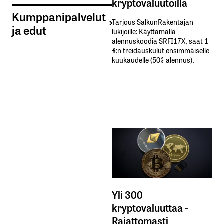
kryptovaluutoilla
Kumppanipalvelut
Tarjous SalkunRakentajan
ja edut
lukijoille: Käyttämällä​ ​
alennuskoodia​ ​SRFI17X,​ ​saat​ ​1
%:n treidauskulut​ ​ensimmäiselle​ ​
kuukaudelle​ ​(50%​ ​alennus).
Yli 300
kryptovaluuttaa -
Rajattomasti