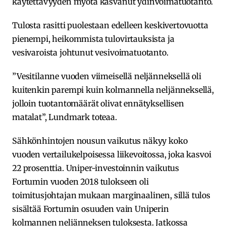
käytettävyyden myötä kasvanut ydinvoimatuotanto.
Tulosta rasitti puolestaan edelleen keskivertovuotta
pienempi, heikommista tulovirtauksista ja
vesivaroista johtunut vesivoimatuotanto.
”Vesitilanne vuoden viimeisellä neljänneksellä oli
kuitenkin parempi kuin kolmannella neljänneksellä,
jolloin tuotantomäärät olivat ennätyksellisen
matalat”, Lundmark toteaa.
Sähkönhintojen nousun vaikutus näkyy koko
vuoden vertailukelpoisessa liikevoitossa, joka kasvoi
22 prosenttia. Uniper-investoinnin vaikutus
Fortumin vuoden 2018 tulokseen oli
toimitusjohtajan mukaan marginaalinen, sillä tulos
sisältää Fortumin osuuden vain Uniperin
kolmannen neljänneksen tuloksesta. Jatkossa