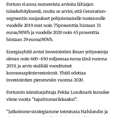
Fortum ei anna numeerista arvioita lähiajan
tuloskehityksestä, mutta se arvioi, että Generation-
segmentin suojaukset pohjoismaiselle tuotannolle
vuodelle 2019 ovat noin 75prosenttia hintaan 31
euroa/MWh ja vuodelle 2020 noin 45 prosenttia
hintaan 29 euroa/MWh.
Energiayhtiö arvioi investointien ilman yritysostoja
olevan noin 600–650 miljoonaa euroa tänä vuonna
2019, ja arvio sisältää vuosittaiset
kunnossapitoinvestoinnit. Yhtiö odottaa
investointien pienenevän vuonna 2020.
Fortumin toimitusjohtaja Pekka Lundmark kuvailee
viime vuotta ”tapahtumarikkaaksi”.
”Jatkoimme strategiamme toteutusta Hafslundin ja