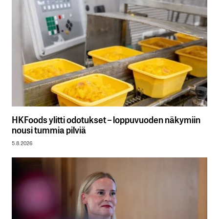
HKFoods ylitti odotukset – loppuvuoden näkymiin
nousi tummia pilviä
5.8.2026