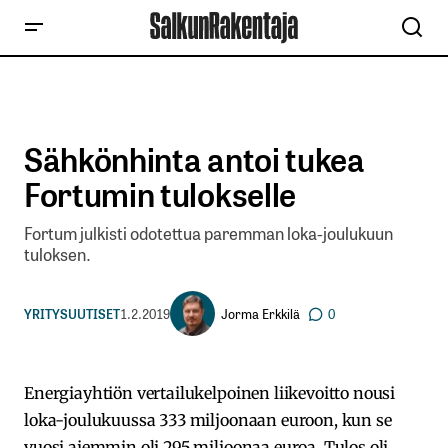
Sähkönhinta antoi tukea
Fortumin tulokselle
Fortum julkisti odotettua paremman loka-joulukuun
tuloksen.
Jorma Erkkilä
YRITYSUUTISET
1.2.2019
0
Energiayhtiön vertailukelpoinen liikevoitto nousi
loka-joulukuussa 333 miljoonaan euroon, kun se
vuosi aiemmin oli 295 miljoonaa euroa. Tulos oli