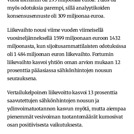
myös odotuksia parempi, sillä analyytikoiden
konsensusennuste oli 309 miljoonaa euroa.
Liikevaihto nousi viime vuoden viimeisellä
vuosineljänneksellä 1599 miljoonaan euroon 1432
miljoonasta, kun sijoitusammattilaisten odotuksissa
oli 1 484 miljoonan euron liikevaihto. Fortumin
liikevaihto kasvoi yhtiön oman arvion mukaan 12
prosenttia pääasiassa sähkönhintojen nousun
seurauksena.
Vertailukelpoinen liikevoitto kasvoi 13 prosenttia
saavutettujen sähkönhintojen nousun ja
ydinvoimatuotannon kasvun myötä, mutta aiempaa
pienemmät vesivoiman tuotantomäärät kumosivat
osan positiivisesta vaikutuksesta.