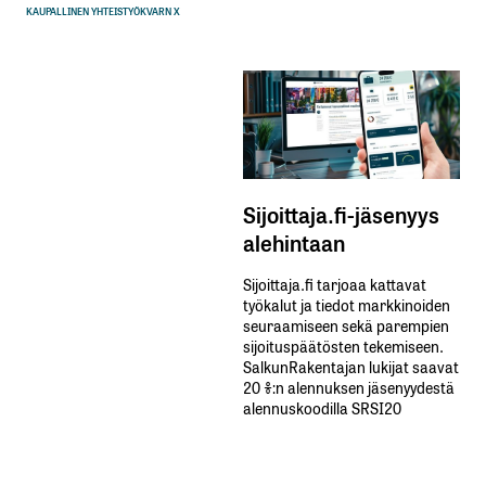
KAUPALLINEN YHTEISTYÖ
KVARN X
Sijoittaja.fi-jäsenyys
alehintaan
Sijoittaja.fi tarjoaa kattavat
työkalut ja tiedot markkinoiden
seuraamiseen sekä parempien
sijoituspäätösten tekemiseen.
SalkunRakentajan lukijat saavat
20 %:n alennuksen jäsenyydestä
alennuskoodilla SRSI20