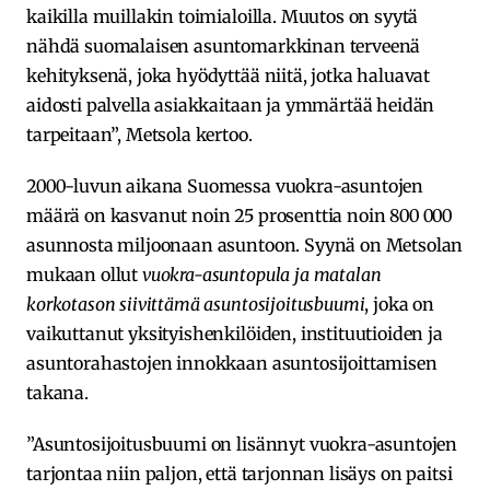
kaikilla muillakin toimialoilla. Muutos on syytä
nähdä suomalaisen asuntomarkkinan terveenä
kehityksenä, joka hyödyttää niitä, jotka haluavat
aidosti palvella asiakkaitaan ja ymmärtää heidän
tarpeitaan”, Metsola kertoo.
2000-luvun aikana Suomessa vuokra-asuntojen
määrä on kasvanut noin 25 prosenttia noin 800 000
asunnosta miljoonaan asuntoon. Syynä on Metsolan
mukaan ollut
vuokra-asuntopula ja matalan
korkotason siivittämä asuntosijoitusbuumi
, joka on
vaikuttanut yksityishenkilöiden, instituutioiden ja
asuntorahastojen innokkaan asuntosijoittamisen
takana.
”Asuntosijoitusbuumi on lisännyt vuokra-asuntojen
tarjontaa niin paljon, että tarjonnan lisäys on paitsi