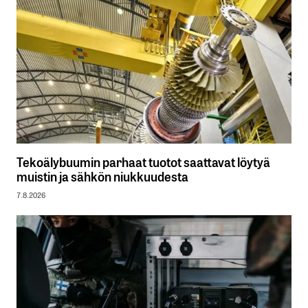
Tekoälybuumin parhaat tuotot saattavat löytyä
muistin ja sähkön niukkuudesta
7.8.2026