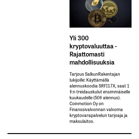
Yli 300
kryptovaluuttaa -
Rajattomasti
mahdollisuuksia
Tarjous SalkunRakentajan
lukijoille: Käyttämällä​ ​
alennuskoodia​ ​SRFI17X,​ ​saat​ ​1
%:n treidauskulut​ ​ensimmäiselle​ ​
kuukaudelle​ ​(50%​ ​alennus).
Coinmotion Oy on
Finanssivalvonnan valvoma
kryptovarapalvelun tarjoaja ja
maksulaitos.