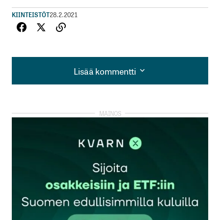
KIINTEISTÖT
28.2.2021
Lisää kommentti
Lisää kommentti
kirjautua
sisään
rekisteröityä
Sähköpostiosoitettasi ei julkaista.
Pakolliset