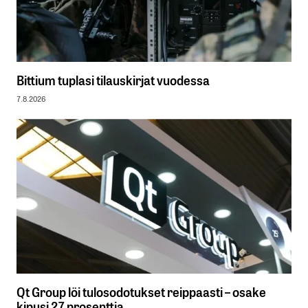
Bittium tuplasi tilauskirjat vuodessa
7.8.2026
Qt Group löi tulosodotukset reippaasti – osake
kipusi 27 prosenttia