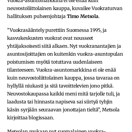
Vuokra-asuntomarkkina ei ole enää kuin
neuvostoliittolainen kauppa, kuvailee Vuokraturvan
hallituksen puheenjohtaja
Timo Metsola
.
”Vuokrasääntely purettiin Suomessa 1995, ja
kasvukeskusten vuokrat ovat nousseet
yhtäjaksoisesti siitä alkaen. Nyt vuokranantajien ja
asuntosijoittajien on kuitenkin vuokra-asuntopulan
poistumisen myötä totuttava uudenlaiseen
tilanteeseen. Vuokra-asuntomarkkina ei ole enää
kuin neuvostoliittolainen kauppa, jossa tavaraa on
hyllyllä niukasti ja sitä tavoittelevien jono pitkä.
Neuvostokaupassa kaikki meni mitä tarjolle tuli, ja
laadusta tai hinnasta napiseva sai siirtyä tyhjin
käsin syrjään seuraavan jonottajan tieltä”, Metsola
kirjoittaa blogissaan.
Metsolan mukaan nyt suomalainen vuokra-