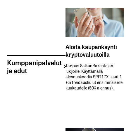
Aloita kaupankäynti
kryptovaluutoilla
Kumppanipalvelut
Tarjous SalkunRakentajan
ja edut
lukijoille: Käyttämällä​ ​
alennuskoodia​ ​SRFI17X,​ ​saat​ ​1
%:n treidauskulut​ ​ensimmäiselle​ ​
kuukaudelle​ ​(50%​ ​alennus).