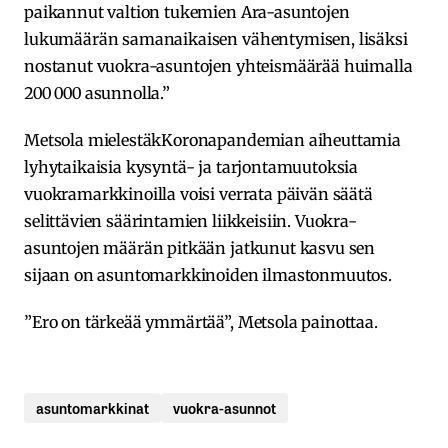
paikannut valtion tukemien Ara-asuntojen
lukumäärän samanaikaisen vähentymisen, lisäksi
nostanut vuokra-asuntojen yhteismäärää huimalla
200 000 asunnolla.”
Metsola mielestäkKoronapandemian aiheuttamia
lyhytaikaisia kysyntä- ja tarjontamuutoksia
vuokramarkkinoilla voisi verrata päivän säätä
selittävien säärintamien liikkeisiin. Vuokra-
asuntojen määrän pitkään jatkunut kasvu sen
sijaan on asuntomarkkinoiden ilmastonmuutos.
”Ero on tärkeää ymmärtää”, Metsola painottaa.
asuntomarkkinat
vuokra-asunnot