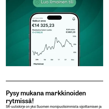
kentät on merkitty
*
Kommentti
*
Nimesi tai nimimerkkisi
*
Sähköpostiosoitteesi
*
Tilaa SalkunRakentajan uutiskirje
Pysy mukana markkinoiden
Lähetä kommentti
rytmissä!
SR-uutiskirje on yksi Suomen monipuolisimmista sijoittamisen ja