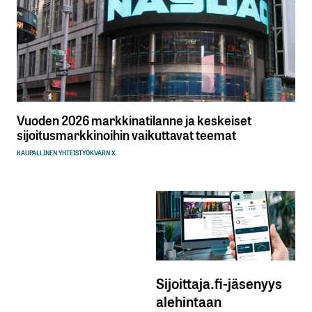
Vuoden 2026 markkinatilanne ja keskeiset
sijoitusmarkkinoihin vaikuttavat teemat
KAUPALLINEN YHTEISTYÖ
KVARN X
Sijoittaja.fi-jäsenyys
alehintaan