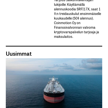
lukijoille: Käyttämällä​ ​
alennuskoodia​ ​SRFI17X,​ ​saat​ ​1
%:n treidauskulut​ ​ensimmäiselle​ ​
kuukaudelle​ ​(50%​ ​alennus).
Coinmotion Oy on
Finanssivalvonnan valvoma
kryptovarapalvelun tarjoaja ja
maksulaitos.
Uusimmat