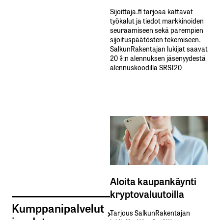
Sijoittaja.fi tarjoaa kattavat
työkalut ja tiedot markkinoiden
seuraamiseen sekä parempien
sijoituspäätösten tekemiseen.
SalkunRakentajan lukijat saavat
20 %:n alennuksen jäsenyydestä
alennuskoodilla SRSI20
Aloita kaupankäynti
kryptovaluutoilla
Kumppanipalvelut
Tarjous SalkunRakentajan