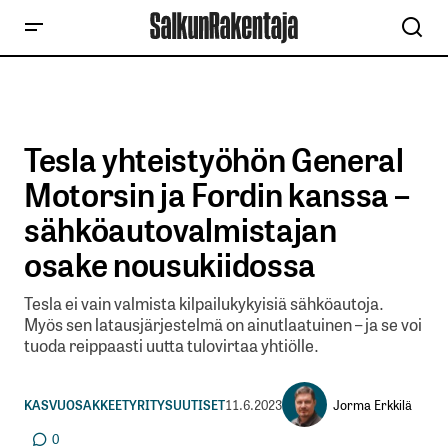
Tesla yhteistyöhön General
Motorsin ja Fordin kanssa –
sähköautovalmistajan
osake nousukiidossa
Tesla ei vain valmista kilpailukykyisiä sähköautoja.
Myös sen latausjärjestelmä on ainutlaatuinen – ja se voi
tuoda reippaasti uutta tulovirtaa yhtiölle.
Jorma Erkkilä
KASVUOSAKKEET
YRITYSUUTISET
11.6.2023
0