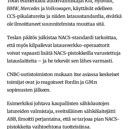
Tosin esimerkiksi autonvalmistajat
Kia
,
Hyundai
,
BMW
,
Mercedes
ja
Volkswagen
, käyttävät edelleen
CCS-pikalatureita ja niiden latausstandardia, eivätkä
ole ilmoittaneet suunnitelmista muuttaa sitä.
Teslan päätös julkistaa NACS-standardi tarkoittaa,
että myös kilpailevat latausverkko-operaattorit
voivat vapaasti lisätä NACS-pistokkeilla varustettuja
latauslaitteita – ja he tekevät sen lähes varmasti.
CNBC-uutistoimiston mukaan itse asiassa keskeiset
toimijat ovat jo reagoineet Fordin ja GM:n
sopimusten jälkeen.
Esimerkiksi johtava kaupallisten sähköautojen
latureiden valmistaja, sveitsiläinen sähkölaitejätti
ABB
, ilmoitti perjantaina, että se tarjoaa pian NACS-
pistokkeita vaihtoehtona tuotteisiinsa.