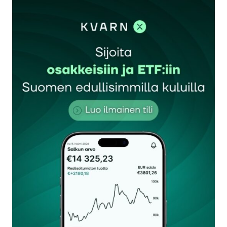
kirjautua
sisään
rekisteröityä
Sähköpostiosoitettasi ei julkaista.
Pakolliset
kentät on merkitty
*
Kommentti
*
Nimesi tai nimimerkkisi
*