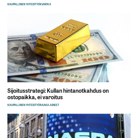
KAUPALLINEN YHTEISTYÖ
KVARN X
Sijoitusstrategi: Kullan hintanotkahdus on
ostopaikka, ei varoitus
KAUPALLINEN YHTEISTYÖ
RAAKA-AINEET