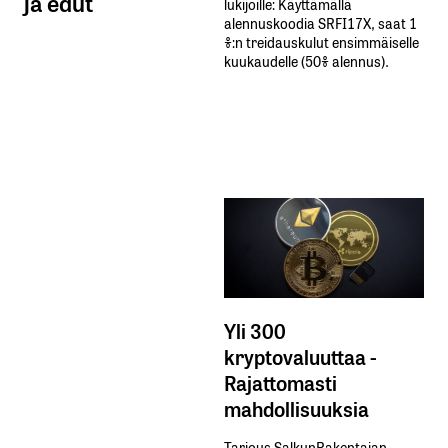
ja edut
lukijoille: Käyttämällä​ ​
alennuskoodia​ ​SRFI17X,​ ​saat​ ​1
%:n treidauskulut​ ​ensimmäiselle​ ​
kuukaudelle​ ​(50%​ ​alennus).
Yli 300
kryptovaluuttaa -
Rajattomasti
mahdollisuuksia
Tarjous SalkunRakentajan