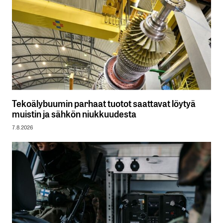
Tekoälybuumin parhaat tuotot saattavat löytyä
muistin ja sähkön niukkuudesta
7.8.2026