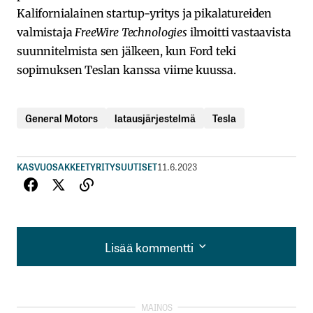
Kalifornialainen startup-yritys ja pikalatureiden
valmistaja
FreeWire Technologies
ilmoitti vastaavista
suunnitelmista sen jälkeen, kun Ford teki
sopimuksen Teslan kanssa viime kuussa.
General Motors
latausjärjestelmä
Tesla
KASVUOSAKKEET
YRITYSUUTISET
11.6.2023
Lisää kommentti
Lisää kommentti