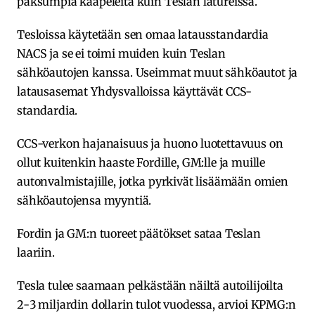
paksumpia kaapeleita kuin Teslan latureissa.
Tesloissa käytetään sen omaa latausstandardia
NACS ja se ei toimi muiden kuin Teslan
sähköautojen kanssa. Useimmat muut sähköautot ja
latausasemat Yhdysvalloissa käyttävät CCS-
standardia.
CCS-verkon hajanaisuus ja huono luotettavuus on
ollut kuitenkin haaste Fordille, GM:lle ja muille
autonvalmistajille, jotka pyrkivät lisäämään omien
sähköautojensa myyntiä.
Fordin ja GM:n tuoreet päätökset sataa Teslan
laariin.
Tesla tulee saamaan pelkästään näiltä autoilijoilta
2-3 miljardin dollarin tulot vuodessa, arvioi KPMG:n