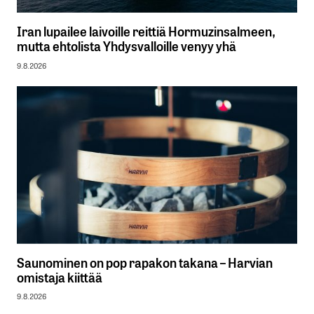
Iran lupailee laivoille reittiä Hormuzinsalmeen,
mutta ehtolista Yhdysvalloille venyy yhä
9.8.2026
Saunominen on pop rapakon takana – Harvian
omistaja kiittää
9.8.2026