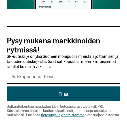
Sähköpostiosoitteesi
*
Tilaa SalkunRakentajan uutiskirje
Pysy mukana markkinoiden
Lähetä kommentti
rytmissä!
SR-uutiskirje on yksi Suomen monipuolisimmista sijoittamisen ja
talouden uutiskirjeistä. Saat sähköpostiisi mielenkiintoisimmat
sisällöt kolmesti viikossa.
SalkunRakentaja noudattaa EU:n tietosuoja-asetusta (GDPR).
Käsittelemme tietojasi luottamuksellisesti ja tietosuoja-asetuksen
mukaisesti. Lue lisää
tietosuojakäytänteistämme
tietosuojaselosteesta.