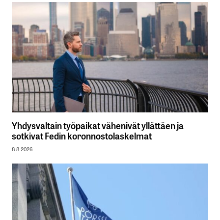
Yhdysvaltain työpaikat vähenivät yllättäen ja
sotkivat Fedin koronnostolaskelmat
8.8.2026