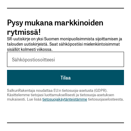
Tilaa SalkunRakentajan uutiskirje
Pysy mukana markkinoiden
Lähetä kommentti
rytmissä!
SR-uutiskirje on yksi Suomen monipuolisimmista sijoittamisen ja
talouden uutiskirjeistä. Saat sähköpostiisi mielenkiintoisimmat
sisällöt kolmesti viikossa.
SalkunRakentaja noudattaa EU:n tietosuoja-asetusta (GDPR).
Käsittelemme tietojasi luottamuksellisesti ja tietosuoja-asetuksen
mukaisesti. Lue lisää
tietosuojakäytänteistämme
tietosuojaselosteesta.