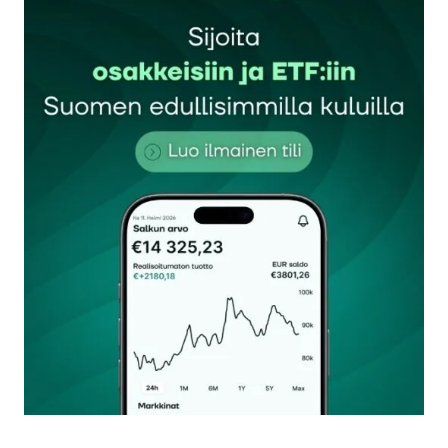
Sähköpostiosoitettasi ei julkaista.
Pakolliset
kentät on merkitty
*
Kommentti
*
Nimesi tai nimimerkkisi
*
Sähköpostiosoitteesi
*