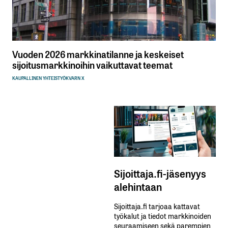
Vuoden 2026 markkinatilanne ja keskeiset
sijoitusmarkkinoihin vaikuttavat teemat
KAUPALLINEN YHTEISTYÖ
KVARN X
Sijoittaja.fi-jäsenyys
alehintaan
Sijoittaja.fi tarjoaa kattavat
työkalut ja tiedot markkinoiden
seuraamiseen sekä parempien