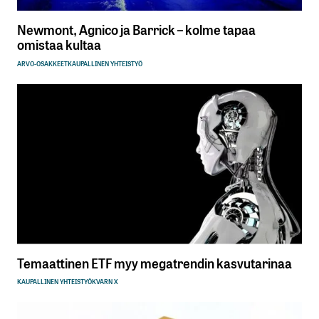
Newmont, Agnico ja Barrick – kolme tapaa
omistaa kultaa
ARVO-OSAKKEET
KAUPALLINEN YHTEISTYÖ
Temaattinen ETF myy megatrendin kasvutarinaa
KAUPALLINEN YHTEISTYÖ
KVARN X