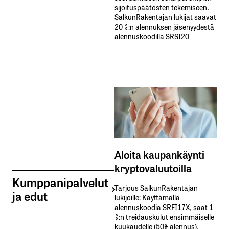
sijoituspäätösten tekemiseen.
SalkunRakentajan lukijat saavat
20 %:n alennuksen jäsenyydestä
alennuskoodilla SRSI20
Aloita kaupankäynti
kryptovaluutoilla
Kumppanipalvelut
Tarjous SalkunRakentajan
ja edut
lukijoille: Käyttämällä​ ​
alennuskoodia​ ​SRFI17X,​ ​saat​ ​1
%:n treidauskulut​ ​ensimmäiselle​ ​
kuukaudelle​ ​(50%​ ​alennus).