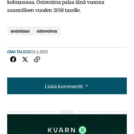
kolmasosaa. Ostovoima palaa tänä vuonna
suunnilleen vuoden 2018 tasolle.
ansiotaso
ostovoima
OMA TALOUS
10.1.2025
Lisää kommentti
Lisää kommentti
kirjautua
sisään
rekisteröityä