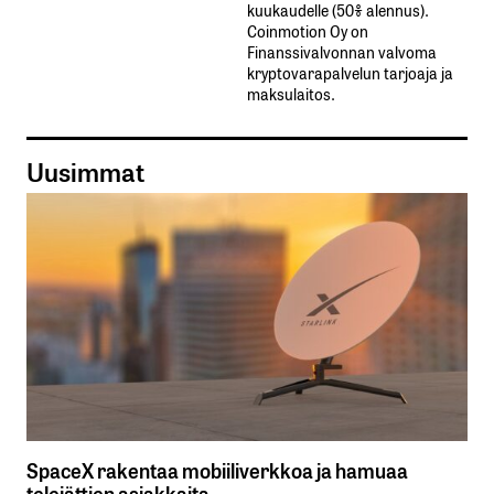
kuukaudelle​ ​(50%​ ​alennus).
Coinmotion Oy on
Finanssivalvonnan valvoma
kryptovarapalvelun tarjoaja ja
maksulaitos.
Uusimmat
SpaceX rakentaa mobiiliverkkoa ja hamuaa
telejättien asiakkaita