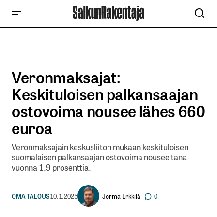
Veronmaksajat:
Keskituloisen palkansaajan
ostovoima nousee lähes 660
euroa
Veronmaksajain keskusliiton mukaan keskituloisen
suomalaisen palkansaajan ostovoima nousee tänä
vuonna 1,9 prosenttia.
Jorma Erkkilä
OMA TALOUS
10.1.2025
0