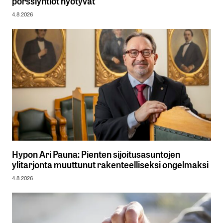
pörssiyhtiöt hyötyvät
4.8.2026
Hypon Ari Pauna: Pienten sijoitusasuntojen
ylitarjonta muuttunut rakenteelliseksi ongelmaksi
4.8.2026