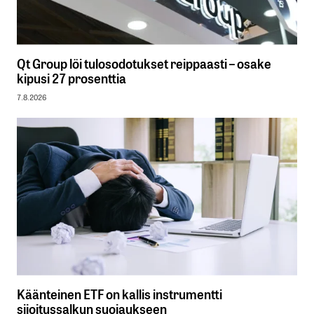
Qt Group löi tulosodotukset reippaasti – osake
kipusi 27 prosenttia
7.8.2026
Käänteinen ETF on kallis instrumentti
sijoitussalkun suojaukseen