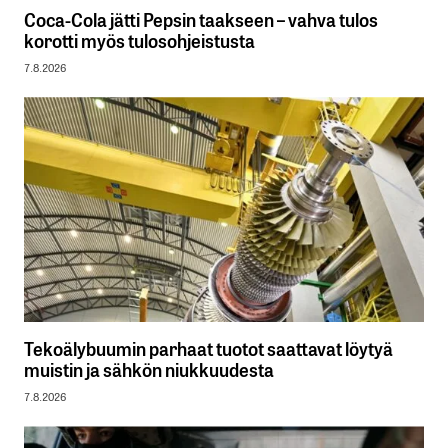
Coca-Cola jätti Pepsin taakseen – vahva tulos
korotti myös tulosohjeistusta
7.8.2026
Tekoälybuumin parhaat tuotot saattavat löytyä
muistin ja sähkön niukkuudesta
7.8.2026