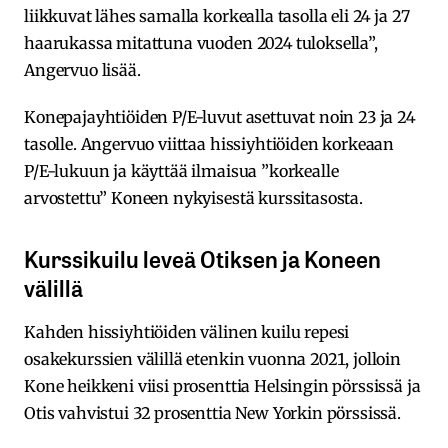
liikkuvat lähes samalla korkealla tasolla eli 24 ja 27
haarukassa mitattuna vuoden 2024 tuloksella”,
Angervuo lisää.
Konepajayhtiöiden P/E-luvut asettuvat noin 23 ja 24
tasolle. Angervuo viittaa hissiyhtiöiden korkeaan
P/E-lukuun ja käyttää ilmaisua ”korkealle
arvostettu” Koneen nykyisestä kurssitasosta.
Kurssikuilu leveä Otiksen ja Koneen
välillä
Kahden hissiyhtiöiden välinen kuilu repesi
osakekurssien välillä etenkin vuonna 2021, jolloin
Kone heikkeni viisi prosenttia Helsingin pörssissä ja
Otis vahvistui 32 prosenttia New Yorkin pörssissä.