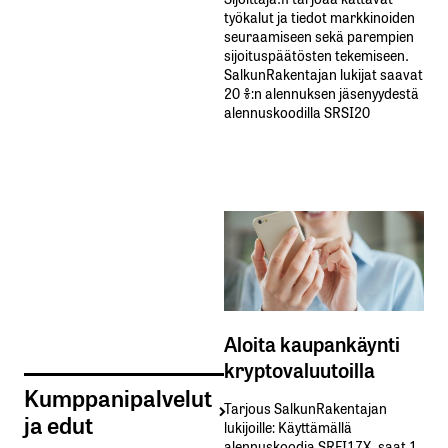
työkalut ja tiedot markkinoiden
seuraamiseen sekä parempien
sijoituspäätösten tekemiseen.
SalkunRakentajan lukijat saavat
20 %:n alennuksen jäsenyydestä
alennuskoodilla SRSI20
Aloita kaupankäynti
kryptovaluutoilla
Kumppanipalvelut
Tarjous SalkunRakentajan
ja edut
lukijoille: Käyttämällä​ ​
alennuskoodia​ ​SRFI17X,​ ​saat​ ​1