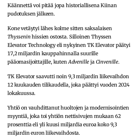
Käännettä voi pitää jopa historiallisena Kiinan
pudotuksen jälkeen.
Kone vetäytyi lähes kolme sitten saksalaisen
Thyssenin
hissien ostosta. Silloinen Thyssen
Elevator Technology eli nykyinen TK Elevator päätyi
17,2 miljardin kauppahinnalla suurille
pääomasijoittajille, kuten
Advenille
ja
Cinvenille
.
TK Elevator saavutti noin 9,3 miljardin liikevaihdon
12 kuukauden tilikaudella, joka päättyi vuoden 2024
lokakuussa.
Yhtiö on vauhdittanut huoltojen ja modernisointien
myyntiä, joka toi yhtiön nettisivujen mukaan 62
prosenttia eli yli kuusi miljardia euroa koko 9,3
miljardin euron liikevaihdosta.