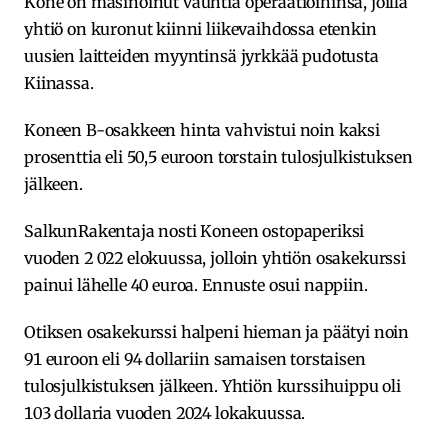
Kone on masinoinut vauhtia operaatioihinsa, joilla
yhtiö on kuronut kiinni liikevaihdossa etenkin
uusien laitteiden myyntinsä jyrkkää pudotusta
Kiinassa.
Koneen B-osakkeen hinta vahvistui noin kaksi
prosenttia eli 50,5 euroon torstain tulosjulkistuksen
jälkeen.
SalkunRakentaja nosti Koneen ostopaperiksi
vuoden 2 022 elokuussa, jolloin yhtiön osakekurssi
painui lähelle 40 euroa. Ennuste osui nappiin.
Otiksen osakekurssi halpeni hieman ja päätyi noin
91 euroon eli 94 dollariin samaisen torstaisen
tulosjulkistuksen jälkeen. Yhtiön kurssihuippu oli
103 dollaria vuoden 2024 lokakuussa.