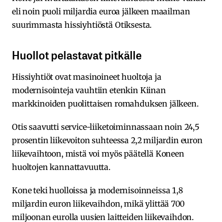
eli noin puoli miljardia euroa jälkeen maailman
suurimmasta hissiyhtiöstä Otiksesta.
Huollot pelastavat pitkälle
Hissiyhtiöt ovat masinoineet huoltoja ja
modernisointeja vauhtiin etenkin Kiinan
markkinoiden puolittaisen romahduksen jälkeen.
Otis saavutti service-liiketoiminnassaan noin 24,5
prosentin liikevoiton suhteessa 2,2 miljardin euron
liikevaihtoon, mistä voi myös päätellä Koneen
huoltojen kannattavuutta.
Kone teki huolloissa ja modernisoinneissa 1,8
miljardin euron liikevaihdon, mikä ylittää 700
miljoonan eurolla uusien laitteiden liikevaihdon.