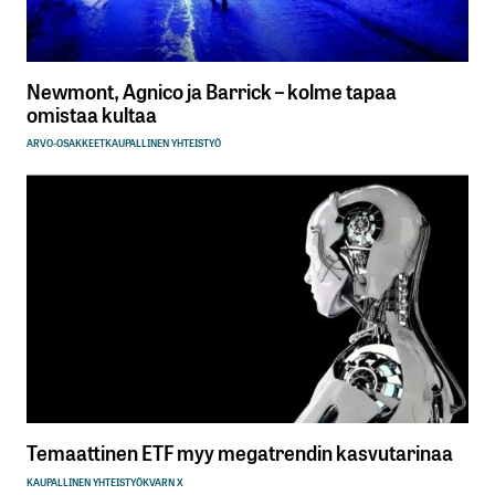
Newmont, Agnico ja Barrick – kolme tapaa
omistaa kultaa
ARVO-OSAKKEET
KAUPALLINEN YHTEISTYÖ
Temaattinen ETF myy megatrendin kasvutarinaa
KAUPALLINEN YHTEISTYÖ
KVARN X