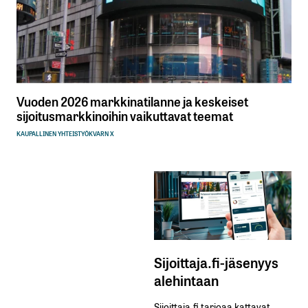
Vuoden 2026 markkinatilanne ja keskeiset
sijoitusmarkkinoihin vaikuttavat teemat
KAUPALLINEN YHTEISTYÖ
KVARN X
Sijoittaja.fi-jäsenyys
alehintaan
Sijoittaja.fi tarjoaa kattavat