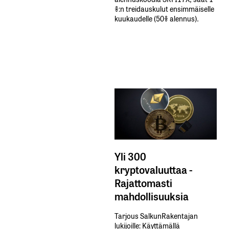
%:n treidauskulut​ ​ensimmäiselle​ ​
kuukaudelle​ ​(50%​ ​alennus).
Yli 300
kryptovaluuttaa -
Rajattomasti
mahdollisuuksia
Tarjous SalkunRakentajan
lukijoille: Käyttämällä​ ​