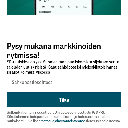
Sähköpostiosoitteesi
*
Tilaa SalkunRakentajan uutiskirje
Pysy mukana markkinoiden
Lähetä kommentti
rytmissä!
SR-uutiskirje on yksi Suomen monipuolisimmista sijoittamisen ja
talouden uutiskirjeistä. Saat sähköpostiisi mielenkiintoisimmat
sisällöt kolmesti viikossa.
SalkunRakentaja noudattaa EU:n tietosuoja-asetusta (GDPR).
Käsittelemme tietojasi luottamuksellisesti ja tietosuoja-asetuksen
mukaisesti. Lue lisää
tietosuojakäytänteistämme
tietosuojaselosteesta.