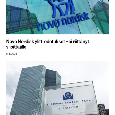
Novo Nordisk ylitti odotukset – ei riittänyt
sijoittajille
6.8.2026