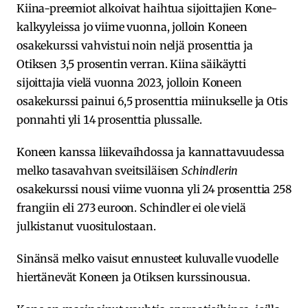
Kiina-preemiot alkoivat haihtua sijoittajien Kone-
kalkyyleissa jo viime vuonna, jolloin Koneen
osakekurssi vahvistui noin neljä prosenttia ja
Otiksen 3,5 prosentin verran. Kiina säikäytti
sijoittajia vielä vuonna 2023, jolloin Koneen
osakekurssi painui 6,5 prosenttia miinukselle ja Otis
ponnahti yli 14 prosenttia plussalle.
Koneen kanssa liikevaihdossa ja kannattavuudessa
melko tasavahvan sveitsiläisen
Schindlerin
osakekurssi nousi viime vuonna yli 24 prosenttia 258
frangiin eli 273 euroon. Schindler ei ole vielä
julkistanut vuositulostaan.
Sinänsä melko vaisut ennusteet kuluvalle vuodelle
hiertänevät Koneen ja Otiksen kurssinousua.