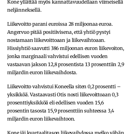
Kone yllättää myös kannattavuudellaan viimeisellä
neljänneksellä.
Liikevoitto parani euroissa 28 miljoonaa euroa.
Angervuo pitää positiivisena, että yhtiö pystyi
nostamaan liikevoittoaan ja liikevaihtoaan.
Hissiyhtiö saavutti 386 miljoonan euron liikevoiton,
jonka marginaali vahvistui edellisen vuoden
vastaavan jakson 12,8 prosentista 13 prosenttiin 2,9
miljardin euron liikevaihdosta.
Liikevoitto vahvistui Koneella siten 0,2 prosentti –
yksikköä. Vastaavasti Otis nosti liikevoittoaan 0,3
prosenttiyksikköä eli edellisen vuoden 15,6
prosentin tasosta 15,9 prosenttiin suhteessa 3,4
miljardin euron liikevaihtoon.
Kone jäi kvartaalitason liikevaihdossa melko vähän