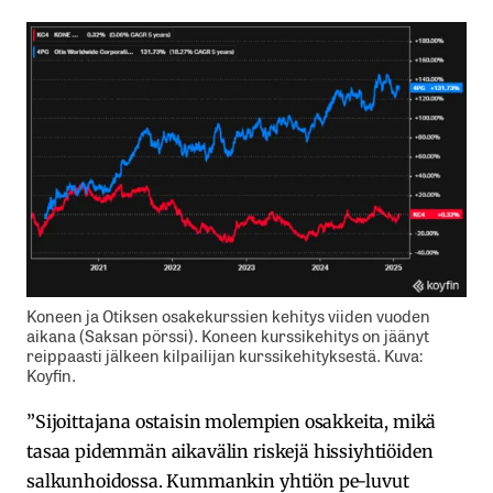
Koneen ja Otiksen osakekurssien kehitys viiden vuoden
aikana (Saksan pörssi). Koneen kurssikehitys on jäänyt
reippaasti jälkeen kilpailijan kurssikehityksestä. Kuva:
Koyfin.
”Sijoittajana ostaisin molempien osakkeita, mikä
tasaa pidemmän aikavälin riskejä hissiyhtiöiden
salkunhoidossa. Kummankin yhtiön pe-luvut