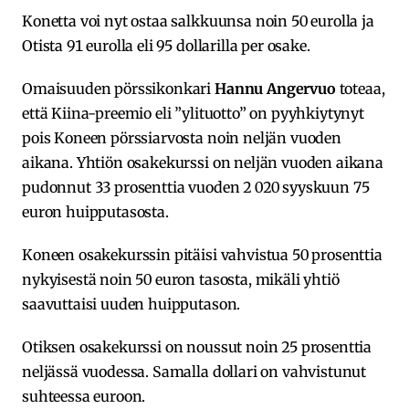
Konetta voi nyt ostaa salkkuunsa noin 50 eurolla ja
Otista 91 eurolla eli 95 dollarilla per osake.
Omaisuuden pörssikonkari
Hannu Angervuo
toteaa,
että Kiina-preemio eli ”ylituotto” on pyyhkiytynyt
pois Koneen pörssiarvosta noin neljän vuoden
aikana. Yhtiön osakekurssi on neljän vuoden aikana
pudonnut 33 prosenttia vuoden 2 020 syyskuun 75
euron huipputasosta.
Koneen osakekurssin pitäisi vahvistua 50 prosenttia
nykyisestä noin 50 euron tasosta, mikäli yhtiö
saavuttaisi uuden huipputason.
Otiksen osakekurssi on noussut noin 25 prosenttia
neljässä vuodessa. Samalla dollari on vahvistunut
suhteessa euroon.