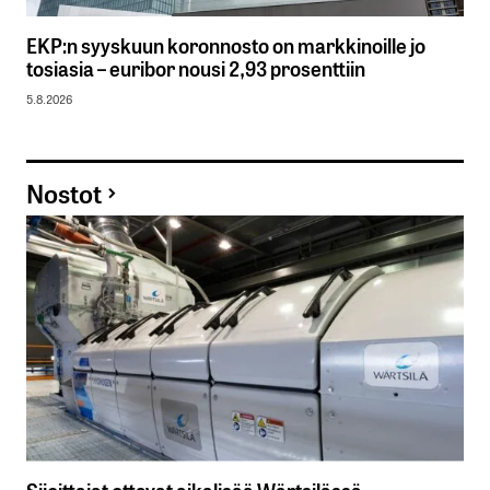
EKP:n syyskuun koronnosto on markkinoille jo
tosiasia – euribor nousi 2,93 prosenttiin
5.8.2026
Nostot
Sijoittajat ottavat aikalisää Wärtsilässä