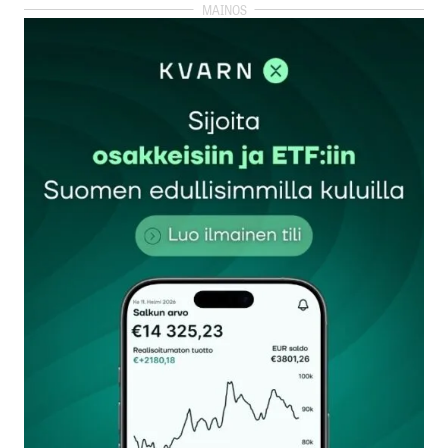
kirjautua
sisään
rekisteröityä
Sähköpostiosoitettasi ei julkaista.
Pakolliset
kentät on merkitty
*
Kommentti
*
Nimesi tai nimimerkkisi
*