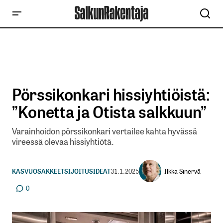
Pörssikonkari hissiyhtiöistä:
”Konetta ja Otista salkkuun”
Varainhoidon pörssikonkari vertailee kahta hyvässä
vireessä olevaa hissiyhtiötä.
Ilkka Sinervä
KASVUOSAKKEET
SIJOITUSIDEAT
31.1.2025
0