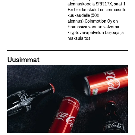
alennuskoodia​ ​SRFI17X,​ ​saat​ ​1
%:n treidauskulut​ ​ensimmäiselle​ ​
kuukaudelle​ ​(50%​ ​
alennus).Coinmotion Oy on
Finanssivalvonnan valvoma
kryptovarapalvelun tarjoaja ja
maksulaitos.
Uusimmat