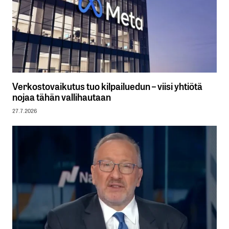
Verkostovaikutus tuo kilpailuedun – viisi yhtiötä
nojaa tähän vallihautaan
27.7.2026