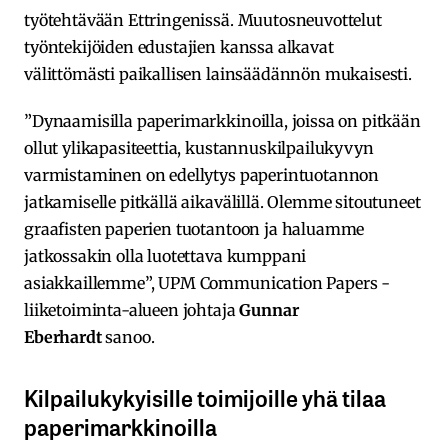
työtehtävään Ettringenissä. Muutosneuvottelut
työntekijöiden edustajien kanssa alkavat
välittömästi paikallisen lainsäädännön mukaisesti.
”Dynaamisilla paperimarkkinoilla, joissa on pitkään
ollut ylikapasiteettia, kustannuskilpailukyvyn
varmistaminen on edellytys paperintuotannon
jatkamiselle pitkällä aikavälillä. Olemme sitoutuneet
graafisten paperien tuotantoon ja haluamme
jatkossakin olla luotettava kumppani
asiakkaillemme”, UPM Communication Papers -
liiketoiminta-alueen johtaja
Gunnar
Eberhardt
sanoo.
Kilpailukykyisille toimijoille yhä tilaa
paperimarkkinoilla