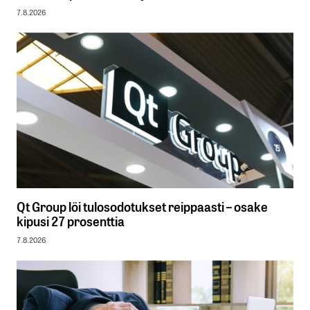
7.8.2026
Qt Group löi tulosodotukset reippaasti – osake
kipusi 27 prosenttia
7.8.2026