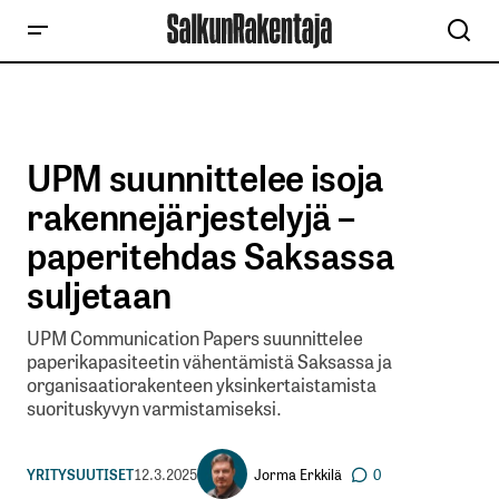
UPM suunnittelee isoja
rakennejärjestelyjä –
paperitehdas Saksassa
suljetaan
UPM Communication Papers suunnittelee
paperikapasiteetin vähentämistä Saksassa ja
organisaatiorakenteen yksinkertaistamista
suorituskyvyn varmistamiseksi.
Jorma Erkkilä
YRITYSUUTISET
12.3.2025
0