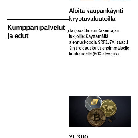
Aloita kaupankäynti
kryptovaluutoilla
Kumppanipalvelut
Tarjous SalkunRakentajan
ja edut
lukijoille: Käyttämällä​ ​
alennuskoodia​ ​SRFI17X,​ ​saat​ ​1
%:n treidauskulut​ ​ensimmäiselle​ ​
kuukaudelle​ ​(50%​ ​alennus).
Yli 300