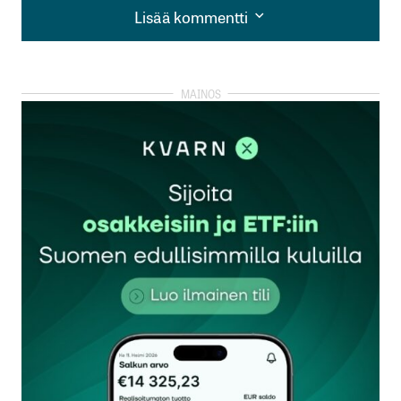
Lisää kommentti
Lisää kommentti
kirjautua
sisään
rekisteröityä
Sähköpostiosoitettasi ei julkaista.
Pakolliset
kentät on merkitty
*
Kommentti
*