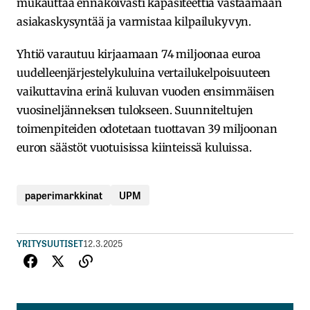
mukauttaa ennakoivasti kapasiteettia vastaamaan
asiakaskysyntää ja varmistaa kilpailukyvyn.
Yhtiö varautuu kirjaamaan 74 miljoonaa euroa
uudelleenjärjestelykuluina vertailukelpoisuuteen
vaikuttavina erinä kuluvan vuoden ensimmäisen
vuosineljänneksen tulokseen. Suunniteltujen
toimenpiteiden odotetaan tuottavan 39 miljoonan
euron säästöt vuotuisissa kiinteissä kuluissa.
paperimarkkinat
UPM
YRITYSUUTISET
12.3.2025