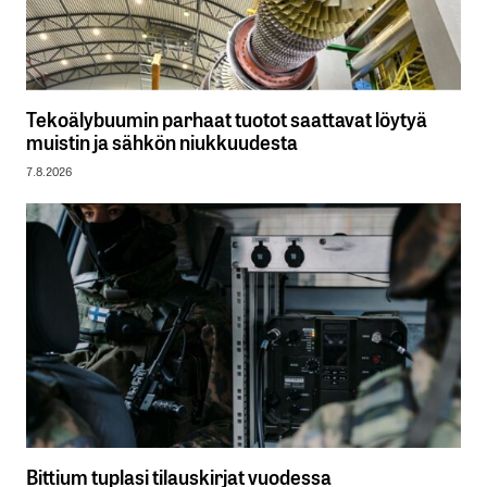
Tekoälybuumin parhaat tuotot saattavat löytyä
muistin ja sähkön niukkuudesta
7.8.2026
Bittium tuplasi tilauskirjat vuodessa