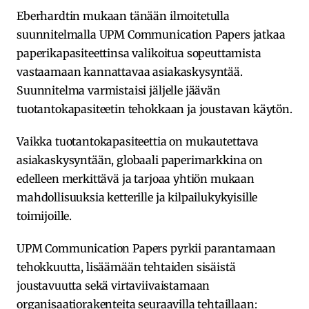
Eberhardtin mukaan tänään ilmoitetulla
suunnitelmalla UPM Communication Papers jatkaa
paperikapasiteettinsa valikoitua sopeuttamista
vastaamaan kannattavaa asiakaskysyntää.
Suunnitelma varmistaisi jäljelle jäävän
tuotantokapasiteetin tehokkaan ja joustavan käytön.
Vaikka tuotantokapasiteettia on mukautettava
asiakaskysyntään, globaali paperimarkkina on
edelleen merkittävä ja tarjoaa yhtiön mukaan
mahdollisuuksia ketterille ja kilpailukykyisille
toimijoille.
UPM Communication Papers pyrkii parantamaan
tehokkuutta, lisäämään tehtaiden sisäistä
joustavuutta sekä virtaviivaistamaan
organisaatiorakenteita seuraavilla tehtaillaan: