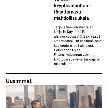
kryptovaluuttaa -
Rajattomasti
mahdollisuuksia
Tarjous SalkunRakentajan
lukijoille: Käyttämällä​ ​
alennuskoodia​ ​SRFI17X,​ ​saat​ ​1
%:n treidauskulut​ ​ensimmäiselle​ ​
kuukaudelle​ ​(50%​ ​alennus).
Coinmotion Oy on
Finanssivalvonnan valvoma
kryptovarapalvelun tarjoaja ja
maksulaitos.
Uusimmat