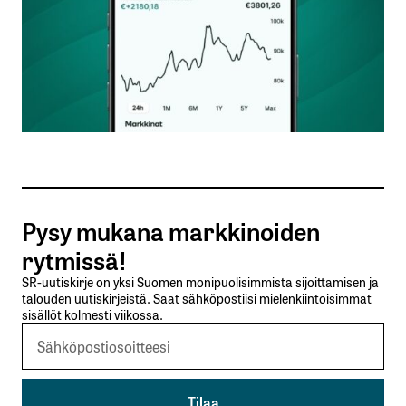
Nimesi tai nimimerkkisi
*
Sähköpostiosoitteesi
*
Tilaa SalkunRakentajan uutiskirje
Pysy mukana markkinoiden
Lähetä kommentti
rytmissä!
SR-uutiskirje on yksi Suomen monipuolisimmista sijoittamisen ja
talouden uutiskirjeistä. Saat sähköpostiisi mielenkiintoisimmat
sisällöt kolmesti viikossa.