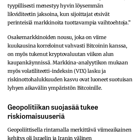
tyypillisesti menestyy hyvin löysemmän
likviditeetin jaksoina, kun sijoittajat etsivät
perinteisiä markkinoita tuottavampia vaihtoehtoja.”
Osakemarkkinoiden nousu, joka on viime
kuukausina korreloinut vahvasti Bitcoinin kanssa,
on myös tukenut kryptovaluutan viikon alun
kaupankäynnissä. Markkina-analyytikon mukaan
myös volatiliteetti-indeksin (VIX) lasku ja
riskinottohalukkuuden kasvu ovat luoneet suotuisan
lyhyen aikavälin ympäristön Bitcoinille.
Geopolitiikan suojasää tukee
riskiomaisuuseriä
Geopoliittisella rintamalla merkittävä viimeaikainen
kehitys oli Israelin ja Iranin välinen