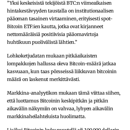
”Yksi keskeisistä tekijöistä BTC:n viimeaikaisen
hintakestävyyden taustalla on institutionaalisen
pääoman tasainen virtaaminen, erityisesti spot-
Bitcoin ETF:ien kautta, jotka ovat kirjanneet
nettomääräisiä positiivisia pääomavirtoja
huhtikuun puolivälistä lähtien.”
Lohkoketjudatan mukaan pitkäaikaisten
lompakkojen hallussa oleva Bitcoin-määrä jatkaa
kasvuaan, kun taas pörsseissä liikkuvan bitcoinin
määrä on laskenut merkittävästi.
Markkina-analyytikon mukaan tämä viittaa siihen,
että luottamus Bitcoinin keskipitkän ja pitkän
aikavälin näkymiin on vahvaa, lyhyen aikavälin
markkinaheilahteluista huolimatta.