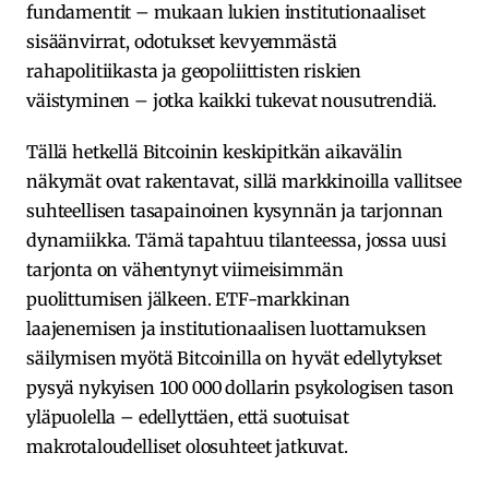
fundamentit – mukaan lukien institutionaaliset
sisäänvirrat, odotukset kevyemmästä
rahapolitiikasta ja geopoliittisten riskien
väistyminen – jotka kaikki tukevat nousutrendiä.
Tällä hetkellä Bitcoinin keskipitkän aikavälin
näkymät ovat rakentavat, sillä markkinoilla vallitsee
suhteellisen tasapainoinen kysynnän ja tarjonnan
dynamiikka. Tämä tapahtuu tilanteessa, jossa uusi
tarjonta on vähentynyt viimeisimmän
puolittumisen jälkeen. ETF-markkinan
laajenemisen ja institutionaalisen luottamuksen
säilymisen myötä Bitcoinilla on hyvät edellytykset
pysyä nykyisen 100 000 dollarin psykologisen tason
yläpuolella – edellyttäen, että suotuisat
makrotaloudelliset olosuhteet jatkuvat.