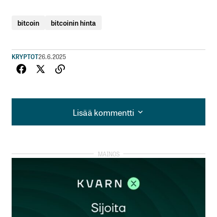
bitcoin
bitcoinin hinta
KRYPTOT
26.6.2025
Lisää kommentti
Lisää kommentti
kirjautua
sisään
rekisteröityä