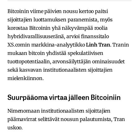
Bitcoinin viime päivien nousu kertoo paitsi
sijoittajien luottamuksen paranemista, myös
korostaa Bitcoinin yhä näkyvämpää roolia
hybridivarallisuuseränä, arvioi finanssitalo
XS.comin markkina-analyytikko
Linh Tran
. Tranin
mukaan bitcoin yhdistää spekulatiivisen
tuottopotentiaalin, arvonsäilyttäjän ominaisuudet
sekä kasvavan institutionaalisten sijoittajien
mielenkiinnon.
Suurpääoma virtaa jälleen Bitcoiniin
Nimenomaan institutionaalisten sijoittajien
päämavirrat selittävät nousun palautumista, Tran
uskoo.