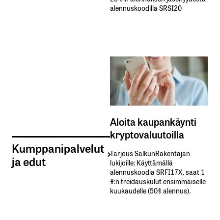
alennuskoodilla SRSI20
Aloita kaupankäynti
kryptovaluutoilla
Kumppanipalvelut
Tarjous SalkunRakentajan
ja edut
lukijoille: Käyttämällä​ ​
alennuskoodia​ ​SRFI17X,​ ​saat​ ​1
%:n treidauskulut​ ​ensimmäiselle​ ​
kuukaudelle​ ​(50%​ ​alennus).