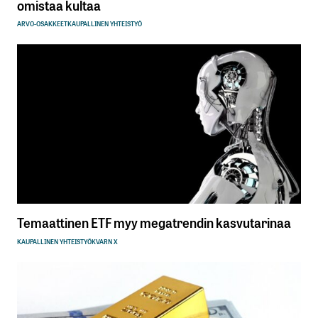
omistaa kultaa
ARVO-OSAKKEET
KAUPALLINEN YHTEISTYÖ
Temaattinen ETF myy megatrendin kasvutarinaa
KAUPALLINEN YHTEISTYÖ
KVARN X