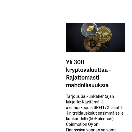
Yli 300
kryptovaluuttaa -
Rajattomasti
mahdollisuuksia
Tarjous SalkunRakentajan
lukijoille: Käyttämällä​ ​
alennuskoodia​ ​SRFI17X,​ ​saat​ ​1
%:n treidauskulut​ ​ensimmäiselle​ ​
kuukaudelle​ ​(50%​ ​alennus).
Coinmotion Oy on
Finanssivalvonnan valvoma