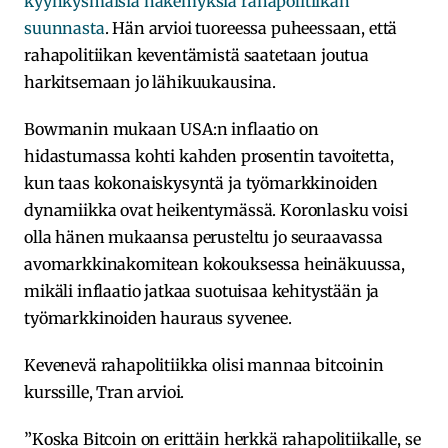
kyyhkysmäisiä näkemyksiä rahapolitiikan
suunnasta
. Hän arvioi tuoreessa puheessaan, että
rahapolitiikan keventämistä saatetaan joutua
harkitsemaan jo lähikuukausina.
Bowmanin mukaan USA:n inflaatio on
hidastumassa kohti kahden prosentin tavoitetta,
kun taas kokonaiskysyntä ja työmarkkinoiden
dynamiikka ovat heikentymässä. Koronlasku voisi
olla hänen mukaansa perusteltu jo seuraavassa
avomarkkinakomitean kokouksessa heinäkuussa,
mikäli inflaatio jatkaa suotuisaa kehitystään ja
työmarkkinoiden hauraus syvenee.
Kevenevä rahapolitiikka olisi mannaa bitcoinin
kurssille, Tran arvioi.
”Koska Bitcoin on erittäin herkkä rahapolitiikalle, se