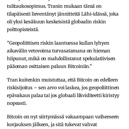
tulitaukosopimus. Tranin mukaan tämä on
tilapäisesti lieventänyt jännitteitä Lähi-idässä, joka
oli yksi kesäkuun keskeisistä globaalin riskin
polttopisteistä.
”Geopoliittisen riskin laantuessa kullan lyhyen
aikavälin vetovoima turvasatamana on hieman
hiipunut, mikä on mahdollistanut spekulatiivisen
pääoman osittaisen paluun Bitcoiniin.”
Tran kuitenkin muistuttaa, että Bitcoin on edelleen
riskisijoitus – sen arvo voi laskea, jos geopoliittinen
epävakaus palaa tai jos globaali likviditeetti kiristyy
nopeasti.
Bitcoin on nyt siirtymässä vakaampaan vaiheeseen
korjauksen jälkeen, ja sitä tukevat vahvat