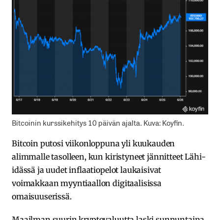
Bitcoinin kurssikehitys 10 päivän ajalta. Kuva: Koyfin.
Bitcoin putosi viikonloppuna yli kuukauden
alimmalle tasolleen, kun kiristyneet jännitteet Lähi-
idässä ja uudet inflaatiopelot laukaisivat
voimakkaan myyntiaallon digitaalisissa
omaisuuserissä.
Maailman suurin kryptovaluutta laski sunnuntaina