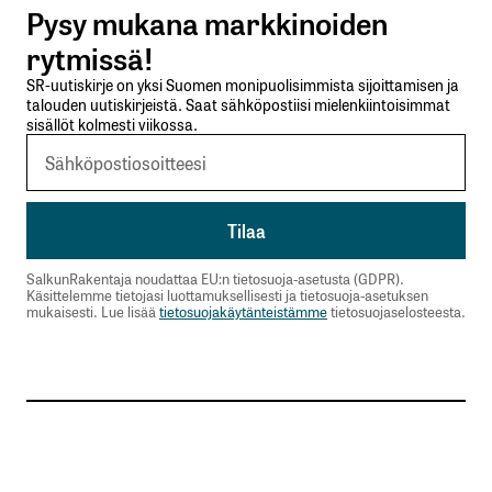
Pysy mukana markkinoiden
Lähetä kommentti
rytmissä!
SR-uutiskirje on yksi Suomen monipuolisimmista sijoittamisen ja
talouden uutiskirjeistä. Saat sähköpostiisi mielenkiintoisimmat
sisällöt kolmesti viikossa.
SalkunRakentaja noudattaa EU:n tietosuoja-asetusta (GDPR).
Käsittelemme tietojasi luottamuksellisesti ja tietosuoja-asetuksen
mukaisesti. Lue lisää
tietosuojakäytänteistämme
tietosuojaselosteesta.