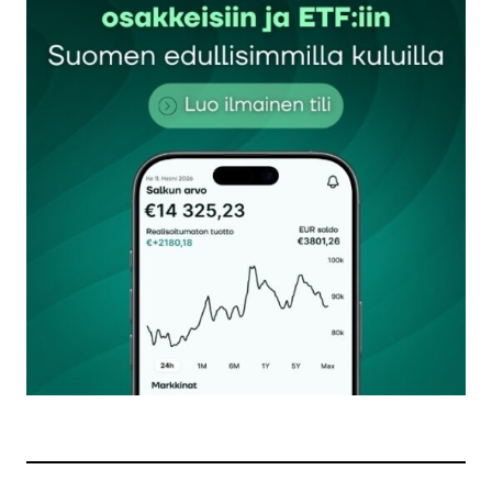
Sähköpostiosoitettasi ei julkaista.
Pakolliset
kentät on merkitty
*
Kommentti
*
Nimesi tai nimimerkkisi
*
Sähköpostiosoitteesi
*
Tilaa SalkunRakentajan uutiskirje