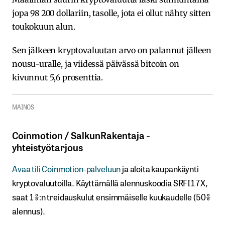
jopa 98 200 dollariin, tasolle, jota ei ollut nähty sitten
toukokuun alun.
Sen jälkeen kryptovaluutan arvo on palannut jälleen
nousu-uralle, ja viidessä päivässä bitcoin on
kivunnut 5,6 prosenttia.
MAINOS
Coinmotion​ / ​SalkunRakentaja ​-​​
yhteistyötarjous
Avaa​ ​tili​ ​Coinmotion-palveluun
ja aloita kaupankäynti
kryptovaluutoilla.​ ​Käyttämällä​ ​alennuskoodia​ ​SRFI17X,​ ​
saat​ ​1%:n treidauskulut​ ​ensimmäiselle​ ​kuukaudelle​ ​(50%​ ​
alennus).