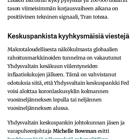
Lisäksi Bitcoinin kyky pysytellä yli 100 000 dollarin
tason viimeisimmän korjausvaiheen aikana on
positiivinen tekninen signaali, Tran toteaa.
Keskuspankista kyyhkysmäisiä viestejä
Makrotaloudellisesta näkökulmasta globaalien
rahoitusmarkkinoiden tunnelma on vakautunut
Yhdysvaltain kesäkuun viilentyneiden
inflaatiolukujen jälkeen. Tämä on vahvistanut
odotuksia siitä, että Yhdysvaltain keskuspankki Fed
voisi aloittaa koronlaskusyklin kolmannen
vuosineljänneksen lopulla tai neljännen
vuosineljänneksen alussa.
Yhdysvaltain keskuspankin johtokunnan jäsen ja
varapuheenjohtaja
Michelle Bowman
esitti