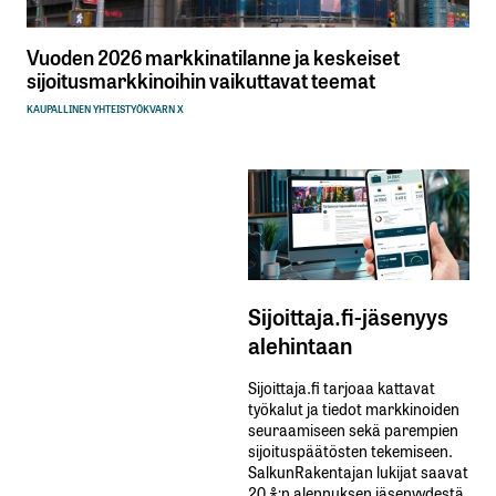
Vuoden 2026 markkinatilanne ja keskeiset
sijoitusmarkkinoihin vaikuttavat teemat
KAUPALLINEN YHTEISTYÖ
KVARN X
Sijoittaja.fi-jäsenyys
alehintaan
Sijoittaja.fi tarjoaa kattavat
työkalut ja tiedot markkinoiden
seuraamiseen sekä parempien
sijoituspäätösten tekemiseen.
SalkunRakentajan lukijat saavat
20 %:n alennuksen jäsenyydestä