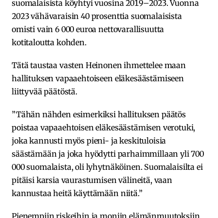
suomalaisista köyhtyi vuosina 2019–2023. Vuonna
2023 vähävaraisin 40 prosenttia suomalaisista
omisti vain 6 000 euroa nettovarallisuutta
kotitaloutta kohden.
Tätä taustaa vasten Heinonen ihmettelee maan
hallituksen vapaaehtoiseen eläkesäästämiseen
liittyvää päätöstä.
”Tähän nähden esimerkiksi hallituksen päätös
poistaa vapaaehtoisen eläkesäästämisen verotuki,
joka kannusti myös pieni- ja keskituloisia
säästämään ja joka hyödytti parhaimmillaan yli 700
000 suomalaista, oli lyhytnäköinen. Suomalaisilta ei
pitäisi karsia vaurastumisen välineitä, vaan
kannustaa heitä käyttämään niitä.”
Pienempiin riskeihin ja moniin elämänmuutoksiin