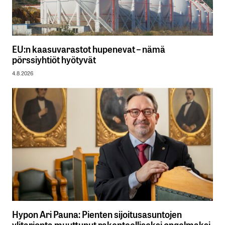
EU:n kaasuvarastot hupenevat – nämä
pörssiyhtiöt hyötyvät
4.8.2026
Hypon Ari Pauna: Pienten sijoitusasuntojen
ylitarjonta muuttunut rakenteelliseksi ongelmaksi