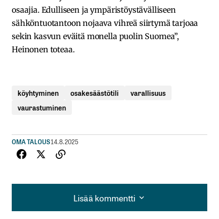
osaajia. Edulliseen ja ympäristöystävälliseen
sähköntuotantoon nojaava vihreä siirtymä tarjoaa
sekin kasvun eväitä monella puolin Suomea”,
Heinonen toteaa.
köyhtyminen
osakesäästötili
varallisuus
vaurastuminen
OMA TALOUS
14.8.2025
Lisää kommentti
Lisää kommentti