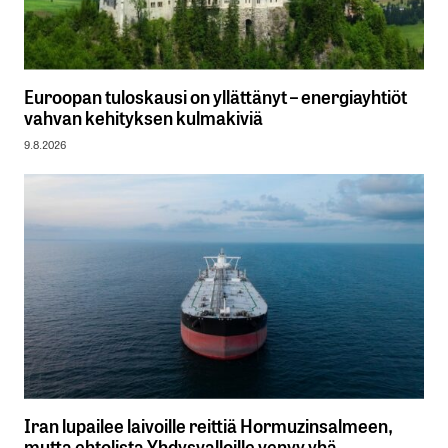
Euroopan tuloskausi on yllättänyt – energiayhtiöt
vahvan kehityksen kulmakiviä
9.8.2026
Iran lupailee laivoille reittiä Hormuzinsalmeen,
mutta ehtolista Yhdysvalloille venyy yhä