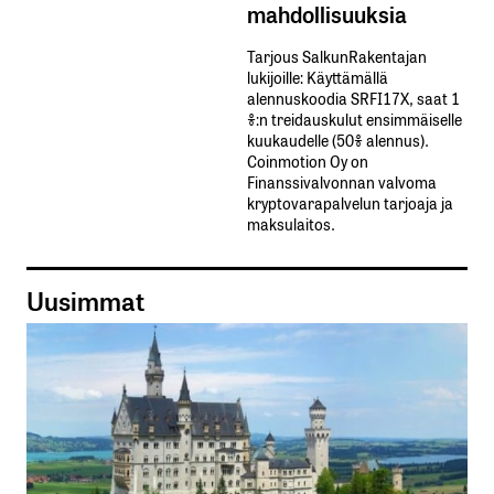
mahdollisuuksia
Tarjous SalkunRakentajan
lukijoille: Käyttämällä​ ​
alennuskoodia​ ​SRFI17X,​ ​saat​ ​1
%:n treidauskulut​ ​ensimmäiselle​ ​
kuukaudelle​ ​(50%​ ​alennus).
Coinmotion Oy on
Finanssivalvonnan valvoma
kryptovarapalvelun tarjoaja ja
maksulaitos.
Uusimmat