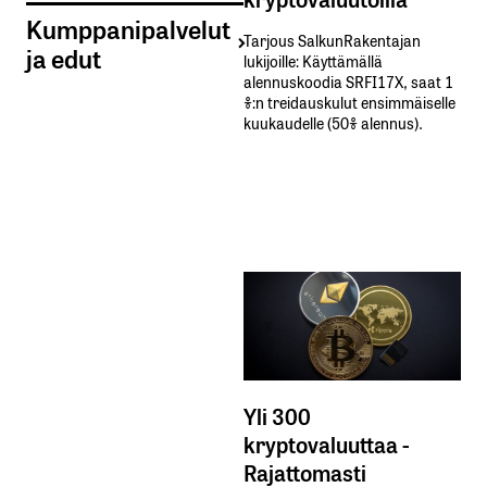
Kumppanipalvelut
Tarjous SalkunRakentajan
ja edut
lukijoille: Käyttämällä​ ​
alennuskoodia​ ​SRFI17X,​ ​saat​ ​1
%:n treidauskulut​ ​ensimmäiselle​ ​
kuukaudelle​ ​(50%​ ​alennus).
Yli 300
kryptovaluuttaa -
Rajattomasti