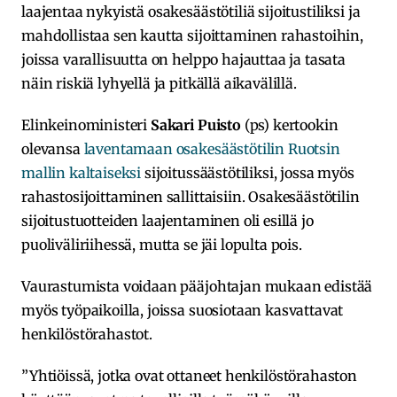
laajentaa nykyistä osakesäästötiliä sijoitustiliksi ja
mahdollistaa sen kautta sijoittaminen rahastoihin,
joissa varallisuutta on helppo hajauttaa ja tasata
näin riskiä lyhyellä ja pitkällä aikavälillä.
Elinkeinoministeri
Sakari Puisto
(ps) kertookin
olevansa
laventamaan osakesäästötilin Ruotsin
mallin kaltaiseksi
sijoitussäästötiliksi, jossa myös
rahastosijoittaminen sallittaisiin. Osakesäästötilin
sijoitustuotteiden laajentaminen oli esillä jo
puoliväliriihessä, mutta se jäi lopulta pois.
Vaurastumista voidaan pääjohtajan mukaan edistää
myös työpaikoilla, joissa suosiotaan kasvattavat
henkilöstörahastot.
”Yhtiöissä, jotka ovat ottaneet henkilöstörahaston