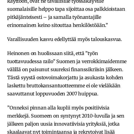
käyttöön, ovat ne tavallisille työssäkäyville
suomalaisille helppo tapa sijoittaa osa palkkioistaan
pitkäjänteisesti – ja samalla työnantajille
erinomainen keino sitouttaa henkilöstöään.”
Varallisuuden kasvu edellyttää myös talouskasvua.
Heinonen on huolissaan siitä, että ”työn
tuottavuudessa railo” Suomen ja verrokkimaidemme
välillä on paisunut suureksi finanssikriisin jälkeen.
Tästä syystä ostovoimakorjattu ja asukasta kohden
laskettu bruttokansantuotteemme ei ole vieläkään
saavuttanut loppuvuoden 2007 huippua.
”Onneksi pinnan alla kuplii myös positiivisia
merkkejä. Suomeen on syntynyt 2010-luvulla ja sen
jälkeen paljon uusia innovatiivisia yrityksiä, jotka
skaalaavat nyt toimintaansa ja rekrytoivat lisää