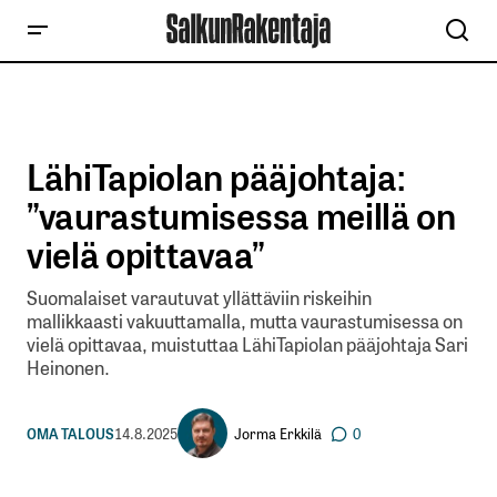
LähiTapiolan pääjohtaja:
”vaurastumisessa meillä on
vielä opittavaa”
Suomalaiset varautuvat yllättäviin riskeihin
mallikkaasti vakuuttamalla, mutta vaurastumisessa on
vielä opittavaa, muistuttaa LähiTapiolan pääjohtaja Sari
Heinonen.
Jorma Erkkilä
OMA TALOUS
14.8.2025
0