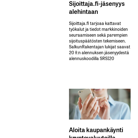
Sijoittaja.fi-jäsenyys
alehintaan
Sijoittaja.fi tarjoaa kattavat
työkalut ja tiedot markkinoiden
seuraamiseen sekä parempien
sijoituspäätösten tekemiseen.
SalkunRakentajan lukijat saavat
20 %:n alennuksen jäsenyydestä
alennuskoodilla SRSI20
Aloita kaupankäynti
kryptovaluutoilla