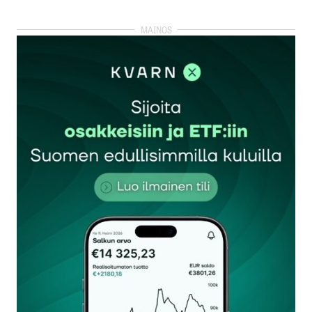
kirjautua
sisään
rekisteröityä
Sähköpostiosoitettasi ei julkaista.
Pakolliset
kentät on merkitty
*
Kommentti
*