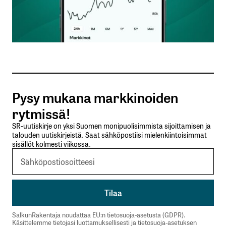
Nimesi tai nimimerkkisi
*
Sähköpostiosoitteesi
*
Tilaa SalkunRakentajan uutiskirje
Pysy mukana markkinoiden
Lähetä kommentti
rytmissä!
SR-uutiskirje on yksi Suomen monipuolisimmista sijoittamisen ja
talouden uutiskirjeistä. Saat sähköpostiisi mielenkiintoisimmat
sisällöt kolmesti viikossa.
SalkunRakentaja noudattaa EU:n tietosuoja-asetusta (GDPR).
Käsittelemme tietojasi luottamuksellisesti ja tietosuoja-asetuksen