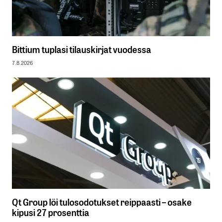
Bittium tuplasi tilauskirjat vuodessa
7.8.2026
Qt Group löi tulosodotukset reippaasti – osake
kipusi 27 prosenttia