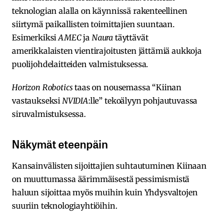
teknologian alalla on käynnissä rakenteellinen
siirtymä paikallisten toimittajien suuntaan.
Esimerkiksi
AMEC
ja
Naura
täyttävät
amerikkalaisten vientirajoitusten jättämiä aukkoja
puolijohdelaitteiden valmistuksessa.
Horizon Robotics
taas on nousemassa “Kiinan
vastaukseksi
NVIDIA
:lle” tekoälyyn pohjautuvassa
siruvalmistuksessa.
Näkymät eteenpäin
Kansainvälisten sijoittajien suhtautuminen Kiinaan
on muuttumassa äärimmäisestä pessimismistä
haluun sijoittaa myös muihin kuin Yhdysvaltojen
suuriin teknologiayhtiöihin.