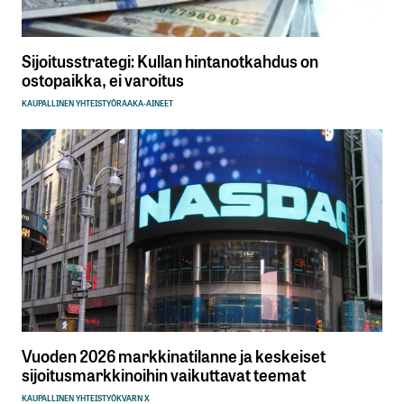
Sijoitusstrategi: Kullan hintanotkahdus on
ostopaikka, ei varoitus
Sähköpostiosoitettasi ei julkaista.
Pakolliset
kentät on merkitty
*
KAUPALLINEN YHTEISTYÖ
RAAKA-AINEET
Kommentti
*
Nimesi tai nimimerkkisi
*
Sähköpostiosoitteesi
*
Vuoden 2026 markkinatilanne ja keskeiset
sijoitusmarkkinoihin vaikuttavat teemat
Tilaa SalkunRakentajan uutiskirje
KAUPALLINEN YHTEISTYÖ
KVARN X