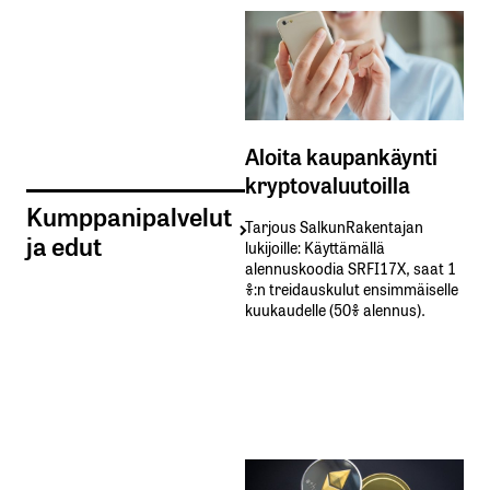
Aloita kaupankäynti
kryptovaluutoilla
Kumppanipalvelut
Tarjous SalkunRakentajan
ja edut
lukijoille: Käyttämällä​ ​
alennuskoodia​ ​SRFI17X,​ ​saat​ ​1
%:n treidauskulut​ ​ensimmäiselle​ ​
kuukaudelle​ ​(50%​ ​alennus).