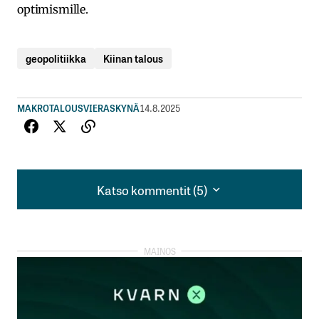
optimismille.
geopolitiikka
Kiinan talous
MAKROTALOUS
VIERASKYNÄ
14.8.2025
Katso kommentit (5)
Katso kommentit (5)
Asiallinen juttu, mutta olisi kiva tietää kirjoittajan
taustoista ja mitä tahoa hän edustaa. Ilmeisesti
kuitenkin maksettu artikkeli kun on merkintä
kumppaniblogi.
Jani