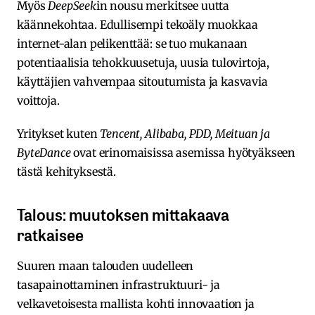
Myös
DeepSeek
in nousu merkitsee uutta
käännekohtaa. Edullisempi tekoäly muokkaa
internet-alan pelikenttää: se tuo mukanaan
potentiaalisia tehokkuusetuja, uusia tulovirtoja,
käyttäjien vahvempaa sitoutumista ja kasvavia
voittoja.
Yritykset kuten
Tencent, Alibaba, PDD, Meituan ja
ByteDance
ovat erinomaisissa asemissa hyötyäkseen
tästä kehityksestä.
Talous: muutoksen mittakaava
ratkaisee
Suuren maan talouden uudelleen
tasapainottaminen infrastruktuuri- ja
velkavetoisesta mallista kohti innovaation ja