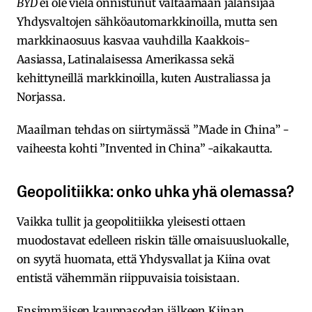
BYD
ei ole vielä onnistunut valtaamaan jalansijaa
Yhdysvaltojen sähköautomarkkinoilla, mutta sen
markkinaosuus kasvaa vauhdilla Kaakkois-
Aasiassa, Latinalaisessa Amerikassa sekä
kehittyneillä markkinoilla, kuten Australiassa ja
Norjassa.
Maailman tehdas on siirtymässä ”Made in China” -
vaiheesta kohti ”Invented in China” -aikakautta.
Geopolitiikka: onko uhka yhä olemassa?
Vaikka tullit ja geopolitiikka yleisesti ottaen
muodostavat edelleen riskin tälle omaisuusluokalle,
on syytä huomata, että Yhdysvallat ja Kiina ovat
entistä vähemmän riippuvaisia toisistaan.
Ensimmäisen kauppasodan jälkeen Kiinan