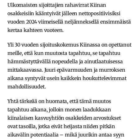
Ulkomaisten sijoittajien rahavirrat Kiinan
osakkeisiin kääntyivät jälleen nettopositiivisiksi
vuoden 2024 viimeisellä neljänneksellä ensimmäistä
kertaa kahteen vuoteen.
Yli 30 vuoden sijoituskokemus Kiinassa on opettanut
meille, että kun muutosta tapahtuu, se tapahtuu
hämmästyttävällä nopeudella ja ainutlaatuisessa
mittakaavassa. Juuri epävarmuuden ja murroksen
aikana syntyvät usein kaikkein houkuttelevimmat
mahdollisuudet.
Yhtä tärkeää on huomata, että tämä muutos
tapahtuu aikana, jolloin monen laadukkaan
kiinalaisen kasvuyhtiön osakkeiden arvostukset
ovat tasoilla, jotka eivät heijasta niiden pitkän
aikavälin potentiaalia – mikä juurikin antaa syyn