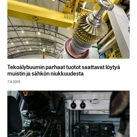
Tekoälybuumin parhaat tuotot saattavat löytyä
muistin ja sähkön niukkuudesta
7.8.2026