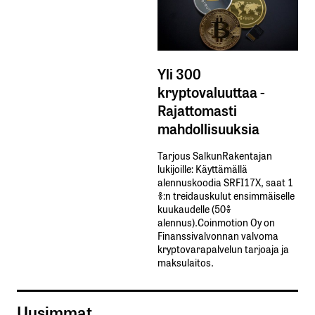
Yli 300
kryptovaluuttaa -
Rajattomasti
mahdollisuuksia
Tarjous SalkunRakentajan
lukijoille: Käyttämällä​ ​
alennuskoodia​ ​SRFI17X,​ ​saat​ ​1
%:n treidauskulut​ ​ensimmäiselle​ ​
kuukaudelle​ ​(50%​ ​
alennus).Coinmotion Oy on
Finanssivalvonnan valvoma
kryptovarapalvelun tarjoaja ja
maksulaitos.
Uusimmat