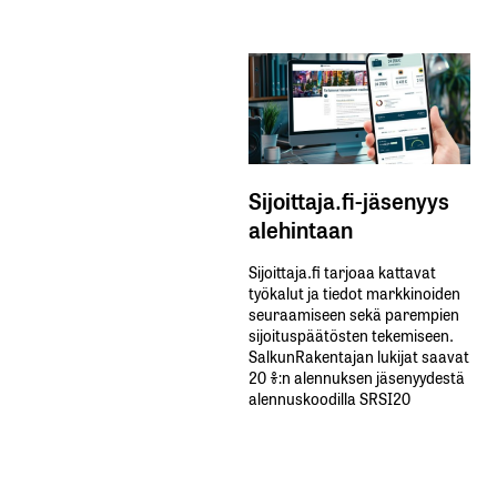
Lähetä kommentti
Sijoittaja.fi-jäsenyys
alehintaan
Sijoittaja.fi tarjoaa kattavat
työkalut ja tiedot markkinoiden
seuraamiseen sekä parempien
sijoituspäätösten tekemiseen.
SalkunRakentajan lukijat saavat
20 %:n alennuksen jäsenyydestä
alennuskoodilla SRSI20