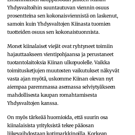
Yhdysvaltoihin suuntautuvan viennin osuus
prosentteina sen kokonaisviennistä on laskenut,
samoin kuin Yhdysvaltojen Kiinasta tuomien
tuotteiden osuus sen kokonaistuonnista.
Monet kiinalaiset viejät ovat ryhtyneet toimiin
hajauttaakseen vientipohjaansa ja perustaneet
tuotantolaitoksia Kiinan ulkopuolelle. Vaikka
toimitusketjujen muutosten vaikutukset näkyvät
vasta ajan myötä, uskomme Kiinan olevan nyt
aiempaa paremmassa asemassa selviytyäkseen
mahdollisesta kaupan romahtamisesta
Yhdysvaltojen kanssa.
On myös tärkeää huomioida, että suurin osa
kiinalaisista yrityksistä tekee pääosan
liikevaihdostaan kotimarkkinoilla. Korkean