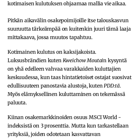
kotimaisen kulutuksen ohjaamaa mallia vie aikaa.
Pitkän aikavälin osakepoimijoille itse talouskasvun
suuruutta tärkeämpää on kuitenkin juuri tämä laaja
mittakaava, jossa muutos tapahtuu.
Kotimainen kulutus on kaksijakoista.
Luksusbrändien kuten
Kweichow Moutai
n kysyntä
on yhä edelleen vahvaa varakkaiden kuluttajien
keskuudessa, kun taas hintatietoiset ostajat suosivat
edullisuuteen panostavia alustoja, kuten
PDD:tä
.
Myös elämyksellinen kuluttaminen on tekemässä
paluuta.
Kiinan osakemarkkinoiden osuus MSCI World -
indeksistä on 3 prosenttia. Mutta kun tarkastellaan
yrityksiä, joiden odotetaan kasvattavan