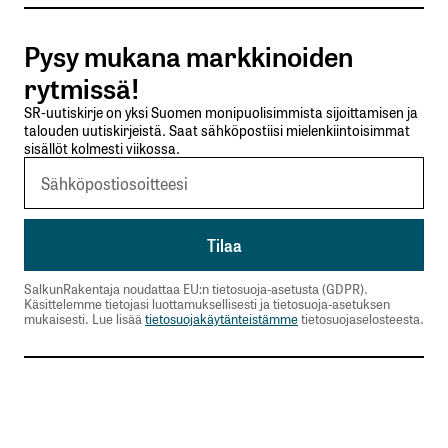
Pysy mukana markkinoiden
Kiina on nyt yliääniohjusten mahtimaa näin
monella teknologian sektorilla Kiina rökittää ex-
rytmissä!
ykkösen Yhdysvallat
SR-uutiskirje on yksi Suomen monipuolisimmista sijoittamisen ja
talouden uutiskirjeistä. Saat sähköpostiisi mielenkiintoisimmat
Australian Strategic Policy Institute -ajatuspaja
sisällöt kolmesti viikossa.
tutki 44 teknologian sektoria vuoden mittaisessa
hankkeessa. Kiina on saavuttanut ykkösaseman
näistä peräti 37 sektorilla. Yhdysvallat johtaa
seitsemällä sektorilla, joihin kuuluvat esimerkiksi
rokotekehitys, kvanttitietokoneet sekä
avaruusalusten laukaisuteknologia.
SalkunRakentaja noudattaa EU:n tietosuoja-asetusta (GDPR).
Käsittelemme tietojasi luottamuksellisesti ja tietosuoja-asetuksen
mukaisesti. Lue lisää
tietosuojakäytänteistämme
tietosuojaselosteesta.
Sektorin ykkösasemaan vaaditaan sekä kyky
kehittää uusia teknologioita että ylläpitää näihin
liittyvää osaamista.
Kiina on ottanut johtoaseman akkuteknologiassa ja