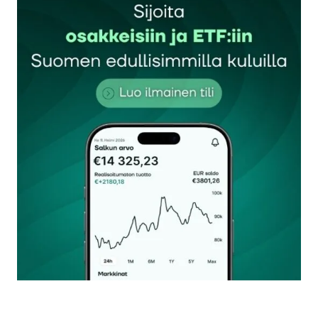
14.8.2025 at 16:10
Vastaa
Kirjoittajan tausta näkyy hänen profiilistaan
(klikkaa kirjoittajan nimeä). Eli kyseessä on
sijoituspalvelutalo Baillie Giffordin
sijoitusasiantuntija.
Juttu ei ole maksettu artikkeli. Maksetut
artikkelit merkitään kategorialla ”Kaupallinen
yhteistyö”. Lisäksi IR-ikkuna -palvelun
kaupallinen yhteistyö kerrotaan juttujen
lopussa.
Jorma Erkkilä
14.8.2025 at 17:38
Vastaa