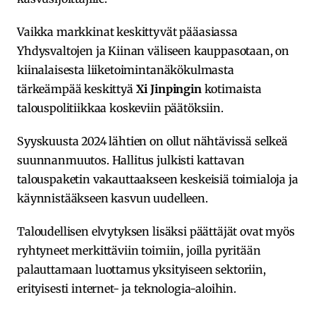
Vaikka markkinat keskittyvät pääasiassa
Yhdysvaltojen ja Kiinan väliseen kauppasotaan, on
kiinalaisesta liiketoimintanäkökulmasta
tärkeämpää keskittyä
Xi Jinpingin
kotimaista
talouspolitiikkaa koskeviin päätöksiin.
Syyskuusta 2024 lähtien on ollut nähtävissä selkeä
suunnanmuutos. Hallitus julkisti kattavan
talouspaketin vakauttaakseen keskeisiä toimialoja ja
käynnistääkseen kasvun uudelleen.
Taloudellisen elvytyksen lisäksi päättäjät ovat myös
ryhtyneet merkittäviin toimiin, joilla pyritään
palauttamaan luottamus yksityiseen sektoriin,
erityisesti internet- ja teknologia-aloihin.